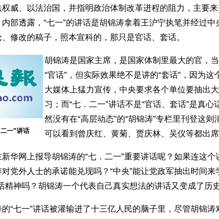
法权威、以法治国，并指明政治体制改革进程的阻力，主要来
。内部透露，“七一”的讲话是胡锦涛拿着王沪宁执笔并经过中
论、修改的稿子，照本宣科的，那只是官话、套话。
胡锦涛是国家主席，是国家体制里最大的官，当
“官话”，但实际效果绝不是讲的“套话”，因为
大媒体上猛力宣传，中央要求各个单位要抽出大
习；而“七．二一”讲话不是“官话、套话”是真
然没有在“高层动态”的“胡锦涛”专栏里刊登这
二一”讲话
可以看到曾庆红、黄菊、贾庆林、吴仪等都出席
新华网上报导胡锦涛的“七．二一”重要讲话呢？如果连这个讲
对党外人士的承诺能兑现吗？“中央”能让党政军抽出时间来
讲话精神吗？胡锦涛一个代表自己真实想法的讲话又变成了历
的“七一”讲话被灌输进了十三亿人民的脑子里，尽管胡锦涛