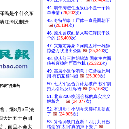
44. 胡锦涛进住玉泉山不是一个简
单事情 (
26,202
次)
泽民是个什么东
45. 奇特的事！尸体一直是面朝下
清江泽民制造
🖼️
(
26,184
次)
46. 原来曾庆红是来帮江泽民干这
个的 (
25,409
次)
47. 灾难前异象？河南孟津一雄狮
惊恐万状逃出公园
🖼️
(
25,340
次)
48. 曾庆红三胜胡锦涛 国家主席面
临被废掉的严重危机 (
25,323
次)
49. 高层小道传消息！江曾彼此利
用 有奶互相叫娘
🖼️
(
25,309
次)
50. 七大军区合并计划破产 裁军阴
代表”是毒药
招儿引出反江标语
🖼️
(
25,168
次)
51. 北京2008奥运会标的真实含义
解析之一
🖼️
(
24,977
次)
52. 有进步！小胡今天腰杆儿硬点
着，继8月3日法
了
🖼️
(
24,905
次)
四大洲五十余团
53. 算命师铁口直断！四月九日巴
话，而且不会太
格达的“太阳”真的掉下去了
🖼️