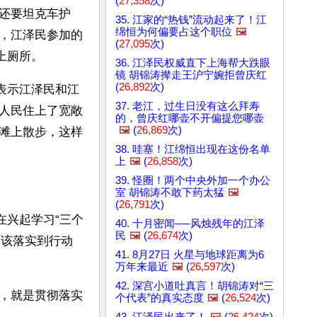
(
27,358
次)
还要坦克车护
35. 江家的“热钱”流动起来了！江
绵恒为何偏要占这个职位
🖼️
，江泽民参加的
(
27,095
次)
上厕所。
36. 江泽民权威直下上海帮大跌眼
镜 胡锦涛撵走王沪宁婉拒曾庆红
(
26,892
次)
表示江泽民和江
37. 老江，过生日没有这么拜寿
人民住上了宽敞
的，曾庆红哪壶不开偏提您哪壶
🖼️
(
26,869
次)
滩上散步，这样
38. 哇塞！江绵恒出现在这份名单
上
🖼️
(
26,858
次)
39. 怪圈！两个中央外加一个办公
室 胡锦涛不敢下药太猛
🖼️
(
26,791
次)
在兴起学习“三个
40. 十月密闻──风烛残年的江泽
民
🖼️
(
26,674
次)
应该落实到行动
41. 8月27日 火星与地球距离为6
万年来最近
🖼️
(
26,597
次)
42. 深宫小道吐真言！胡锦涛对“三
，就是贯彻落实
个代表”的真实态度
🖼️
(
26,524
次)
43. 江泽民出来了！
🖼️
(
26,424
次)