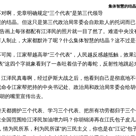
集体智慧的结晶
对啊，党章明确规定“三个代表”是第三代领导
慧的结晶。但这只是第三代政治局常委会自欺欺人的托词而已
的广告画上每张都配有江泽民的照片就一目了然了。难道中央没
有人制止，大家都默许了呢？什么集体智慧的结晶？这不过是
不可闻，江家帮越高举“三个代表”，人民越反感越抵触，效果
代表”这四个字就象看到了一条吐着信子的毒蛇，反射性地跳起
，江泽民真毒啊，经过萨斯大战之后，他看到自己是彻底地不
就命令江家帮把持的中央书记处、政治局和政治局常委会给胡
从胡的嘴里宣传出去。
整天都拥护三个代表、学习三个代表、把所有功劳都归于三个
在全国范围给江泽民加油增力吗？你胡锦涛再在江氏包子皮儿
，情为民所系，利为民所谋”的三民主义，你也是在“江记”包