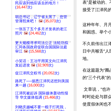
表”是被动的
民应该到他应该去的地方！
(
16,447
次)
接受了江泽民
胡总书记，辽宁省太黑了，您管
管薄熙来吧！
🖼️
(
35,073
次)
这种年年、月
一张压了五个多月才发表的老江
和困惑。举个小
照片
🖼️
(
24,462
次)
更大规模寻求司法公正 法轮功拟
不久前传出江泽
汇同各国政府促联合国国际法庭
日中共喉舌“
审江
🖼️
(
15,568
次)
地。
小笑话：王冶平用英文向江泽民
发起进攻
🖼️
(
32,909
次)
在这篇题为“
促江泽民交权书 (
20,052
次)
的“三个代表
路死了──据悉江泽民还想到美国
来一趟 (
16,000
次)
 文章说，“也许，在一些领导干部的眼里，这点事算得了什么？以他们的思想意识，就应该
江泽民被起诉 国际媒体轰动性报
时时处处与群
导 华文媒体低调 (
15,466
次)
使度假休闲也
刘晓庆越喊不要一棍子打死我，