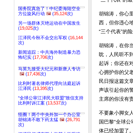
国务院真急了！中纪委海陆空全
胡锦涛，你心
方位旋风行动
🖼️
(
35,124
次)
西，但你违心
另一场群体灭绝运动在中国发生
(
19,025
次)
“三个代表”的
江泽民今秋不会交出军权 (
16,144
次)
胡锦涛，在你
新闻追踪：中共海外制造暴力恐
眈，人民听不
怖纪实 (
17,706
次)
起诉；你还在对
马英九接受大纪元和新唐人专访
心拥护你的父
🖼️
(
17,436
次)
民日报这篇文章
比利时著名律师代理向法庭起诉
江泽民 (
13,395
次)
声该引起你的
“全球公审江泽民大联盟”致信支持
主席的你没有
比利时诉江案 (
13,537
次)
不要象小脚女
怪圈！两个中央外加一个办公室
胡锦涛不敢下药太猛
🖼️
(
26,791
国巴黎“全球
次)
体已经加盟了