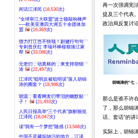
再一次强调宪
闲话江泽民 (
18,530
次)
提及三个代表
“全球审江大联盟”波士顿敲响棰声
政治局反复讨
──欧美亚澳四大洲五十余团体加
盟
🖼️
(
16,369
次)
借力打江岂不快哉！尉健行句句
专刺曾庆红 李瑞环棒槌狠揍江家
帮
🖼️
(
33,086
次)
元老们，动真格的，来支持胡锦
涛
🖼️
(
22,497
次)
江泽民“聪明反被聪明误”落入胡锦
胡锦涛的“七．
涛的圈套？ (
18,986
次)
胡温，看看网友们带泪的幽默贴
那么是谁不许在
子！
🖼️
(
21,493
次)
了，那么胡锦涛
人民日报高举“三个代表”旗帜狠批
江泽民 (
18,047
次)
话、套话”的
读“我有一个梦想”随感 (
13,588
次)
实际上，胡锦涛
中国不是藏垢纳污的地方，江泽