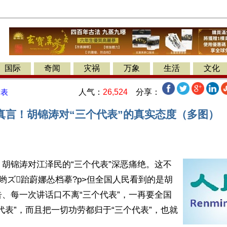
国际
奇闻
灾祸
万象
生活
文化
人气：
26,524
分享：
发表
真言！胡锦涛对“三个代表”的真实态度（多图）
胡锦涛对江泽民的“三个代表”深恶痛绝。这不
哟ズ跆蔚娜怂档摹?p>但全国人民看到的是胡
、每一次讲话口不离“三个代表”，一再要全国
代表”，而且把一切功劳都归于“三个代表”，也就
。