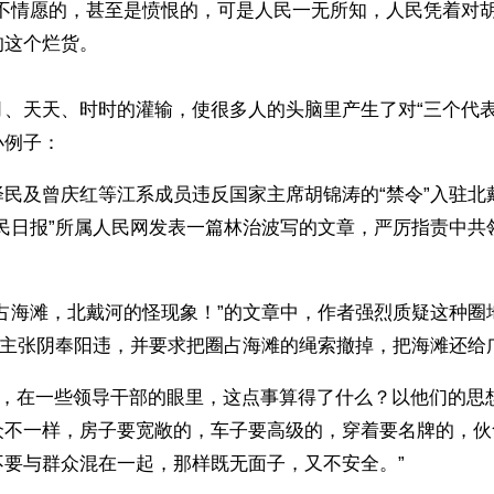
、不情愿的，甚至是愤恨的，可是人民一无所知，人民凭着对
的这个烂货。
月、天天、时时的灌输，使很多人的头脑里产生了对“三个代表
例子： 
民及曾庆红等江系成员违反国家主席胡锦涛的“禁令”入驻北
人民日报”所属人民网发表一篇林治波写的文章，严厉指责中共
圈占海滩，北戴河的怪现象！”的文章中，作者强烈质疑这种圈
”的主张阴奉阳违，并要求把圈占海滩的绳索撤掉，把海滩还给
众不一样，房子要宽敞的，车子要高级的，穿着要名牌的，伙
不要与群众混在一起，那样既无面子，又不安全。”