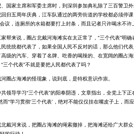
记、国家主席和军委主席时，到深圳参加典礼除了三百警卫外
祝回归五周年庆典，江车队通过的两旁街道的学校都必须停课
”会议，连厕所的水箱都要打上封条，而且记者只许喝水不许
江家帮来说，圈占北戴河海滩实在太正常了，“三个代表”明确
人民统统都代表了，如果全国人民不反对的话，那么他们代表
了高级的汽车、穿着了名牌、吃香的喝辣的、在宽阔的圈占海
“三个代表”不就是要把人民都代表了吗？
戴河圈占海滩的怪现象，说到底，是特权意识作祟。
共领导学习“三个代表”的阳奉阴违，文章指出，全党上下正
然而“学习贯彻‘三个代表’，绝对不能仅仅挂在嘴皮子上，而
就北戴河来说，把圈占海滩的绳索撤掉，把海滩还给广大群众
最好的行动！