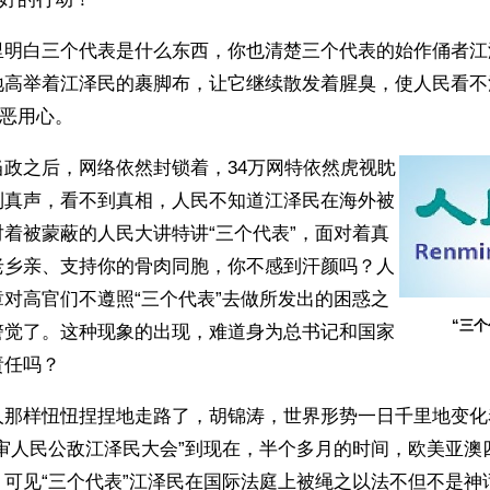
里明白三个代表是什么东西，你也清楚三个代表的始作俑者江
地高举着江泽民的裹脚布，让它继续散发着腥臭，使人民看不
险恶用心。 
当政之后，网络依然封锁着，34万网特依然虎视眈
到真声，看不到真相，人民不知道江泽民在海外被
着被蒙蔽的人民大讲特讲“三个代表”，面对着真
老乡亲、支持你的骨肉同胞，你不感到汗颜吗？人
对高官们不遵照“三个代表”去做所发出的困惑之
“三个
警觉了。这种现象的出现，难道身为总书记和国家
责任吗？
人那样忸忸捏捏地走路了，胡锦涛，世界形势一日千里地变化
公审人民公敌江泽民大会”到现在，半个多月的时间，欧美亚澳
。可见“三个代表”江泽民在国际法庭上被绳之以法不但不是神