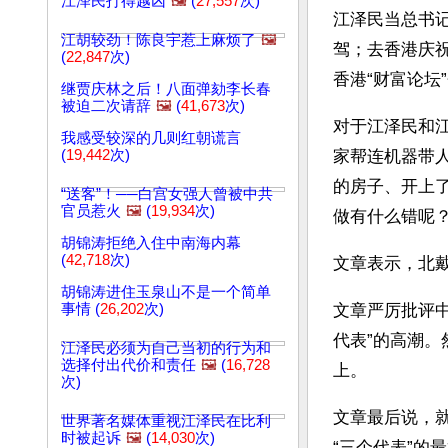
江泽民打得越凶
🖼️
(
27,557
次)
江泽民当总书
江胡较劲！陈良宇惹上麻烦了
🖼️
驾；去香港庆
(
22,847
次)
香港“财富论坛
继贾庆林之后！八面弹劾李长春
被迫二次请辞
🖼️
(
41,673
次)
对于江泽民和
我感受较深的几则红朝谎言
(
19,442
次)
家帮连机器带
的房子、开上
“送客”！──白宫女强人曾被中共
官员惹火
🖼️
(
19,934
次)
做有什么错呢？
胡锦涛拒绝入住中南海内幕
(
42,718
次)
文章表示，北
胡锦涛进住玉泉山不是一个简单
事情 (
26,202
次)
文章严厉批评中
代表”的高潮。
江泽民必须为自己当初的行为和
选择付出代价和责任
🖼️
(
16,728
上。
次)
文章最后说，
世界著名媒体重视江泽民在比利
时被起诉
🖼️
(
14,030
次)
“三个代表”的