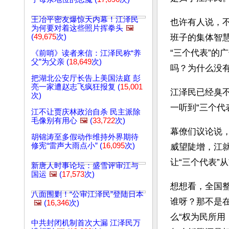
王冶平密友爆惊天内幕！江泽民
也许有人说，不
为何要对着这些照片挥拳头
🖼️
(
49,675
次)
班子的集体智
“三个代表”
《前哨》读者来信：江泽民称“养
父”为父亲 (
18,649
次)
吗？为什么没
把湖北公安厅长告上美国法庭 彭
亮一家遭赵志飞疯狂报复 (
15,001
江泽民已经臭
次)
一听到“三个
江不让贾庆林政治自杀 民主派除
毛像别有用心
🖼️
(
33,722
次)
幕僚们议论说
胡锦涛至多假动作维持外界期待
修宪“雷声大雨点小” (
16,095
次)
威望陡增，江
让“三个代表”
新唐人时事论坛：盛雪评审江与
国运
🖼️
(
17,573
次)
想想看，全国
八面围剿！“公审江泽民”登陆日本
谁呀？那不是
🖼️
(
16,346
次)
么“权为民所用
中共封闭机制首次大漏 江泽民万