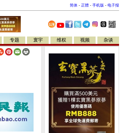
简体
-
正體
-
手机版
-
电子报
专题
寰宇
维权
视频
杂谈