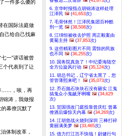
春被迫二次请辞
🖼️
(
41,673
次)
了一件多么傻的
6. 京华时报指点胡锦涛这样处理
江泽民
🖼️
(
41,653
次)
7. 毛骨怵然！江泽民集团百种酷
替在国际法庭做
刑一览
🖼️
(
38,508
次)
自己给自己找麻
8. 江绵恒被收去护照 周正毅案由
黄菊主持
🖼️
(
37,853
次)
9. 这些精彩图片不同 震惊的民族
也不同
🖼️
(
36,255
次)
七一”讲话被曾
10. 国务院真急了！中纪委海陆空
三个代表到了让
全方位旋风行动
🖼️
(
35,124
次)
11. 胡总书记，辽宁省太黑了，您
管管薄熙来吧！
🖼️
(
35,073
次)
12. 乔石抛石块块石没有砸实 江鬼
涛……，唉，再
搞鬼众小鬼龇牙咧嘴
🖼️
(
34,629
次)
胡锦涛，我做报
13. 贺国强改门庭投靠曾庆红 曾幕
大的幕僚沉默了
僚酒后爆惊天内幕
🖼️
(
34,269
次)
14. 江胡曾战火烧到深圳 三棒打碎
黄丽满美梦
🖼️
(
33,465
次)
政治体制改革，
15. 借力打江岂不快哉！尉健行句