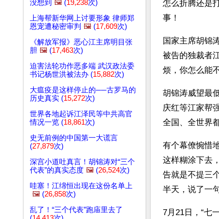
没想到
🖼️
(
19,238
次)
怎么折腾还是
事！
上海帮新华网上讨要形象 律师郑
恩宠遭秘密审判
🖼️
(
17,609
次)
国家主席胡锦
《解放军报》恶心江主席明目张
胆
🖼️
(
17,463
次)
被告的独裁者
迫害法轮功作恶多端 武汉政法委
烦，你怎么能不
书记杨世洪被法办 (
15,882
次)
大瘟疫是这样停止的──古罗马的
胡锦涛威望最
历史真实 (
15,272
次)
庆红等江家帮
世界各地起诉江泽民等中共高官
全国、全世界
情况一览 (
18,861
次)
史无前例的中国第一大谎言
有个幕僚惋惜
(
27,879
次)
这样糊涂下去
深宫小道吐真言！胡锦涛对“三个
代表”的真实态度
🖼️
(
26,524
次)
告就是不提三
哇塞！江绵恒出现在这份名单上
半天，说了一句
🖼️
(
26,858
次)
乱了！“三个代表”跑庙里去了
7月21日，“
(
14,413
次)