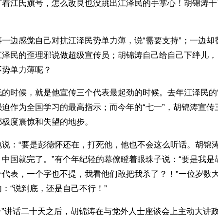
打着江氏旗号，怎么改良也没跳出江泽民的手掌心！胡锦涛干
涛一边感觉自己对抗江泽民势单力薄，说“需要支持”；一边却
江泽民的歪理邪说做超级宣传员；胡锦涛自己给自己下绊儿，
势单力薄呢？ 
低的时候，就是他宣传三个代表最起劲的时候。去年江泽民的“
强迫作为全国学习的最高指示；而今年的“七一”，胡锦涛宣传
都极度震惊和失望的地步。
地说：“要是彭德怀还在，打死他，他也不会这么听话。胡锦
，中国就完了。”有个年纪轻的幕僚瞪着眼珠子说：“要是我是
个代表，一个字也不提，我看他们敢把我杀了？！”一位岁数
：“说到底，还是自己不行！”
七一”讲话二十天之后，胡锦涛在与党外人士座谈会上主动大讲