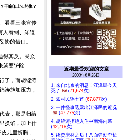
？干嘛印上江的像？
。看看三张宣传
有人看到、知道
妥协的借口。
适得其反。民众
来就要铲除。
近期最受欢迎的文章
2003年8月26日
行了，而胡锦涛
1. 来自北京的消息！江泽民今天
锦涛施加压力，
死了
🖼️
(
71,674
次)
2. 农村民谣七首 (
67,877
次)
3. 一件怪事透露出江泽民的近况
🖼️
(
47,775
次)
代表，那是归给
4. 胡锦涛拒绝入住中南海内幕
里换馅，加上什
(
42,718
次)
子皮儿里折腾，
5. 继贾庆林之后！八面弹劾李长