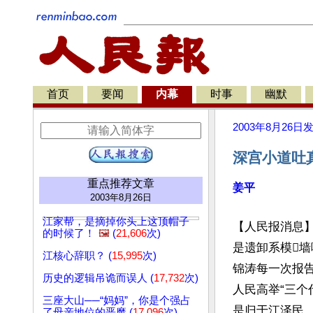
首页
要闻
内幕
时事
幽默
2003年8月26日
深宫小道吐
重点推荐文章
姜平
2003年8月26日
江家帮，是摘掉你头上这顶帽子
【人民报消息】
的时候了！
🖼️
(
21,606
次)
是遗卸系模墙
江核心辞职？ (
15,995
次)
锦涛每一次报告
历史的逻辑吊诡而误人 (
17,732
次)
人民高举“三个
三座大山──“妈妈”，你是个强占
是归于江泽民
了母亲地位的恶魔 (
17,096
次)