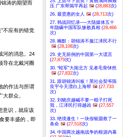
25. 上层斗下层晃！黄丽满阵脚难
胡锦涛的期望而
压 广东帮揭竿再起
🖼️
(
28,883
次)
26. 最贤惠的女人
🖼️
(
28,713
次)
27. 韩战回忆录──大陆媒体五十
年隐瞒中国军队惨败真相 (
28,466
”不应有的错觉
次)
28. 幽默：胡锦涛不服江泽民不行
🖼️
(
28,108
次)
戴河的消息。24
29. 史无前例的中国第一大谎言
(
27,879
次)
领导在北戴河圈
30. “蝗军”大闹北方 见者毛骨怵然
🖼️
(
27,832
次)
31. 跟胡锦涛叫板！黑社会契爷陈
地的作法与所谓
良宇今天漂白上海帮
🖼️
(
27,733
次)
广大群众。
32. 刘晓庆越喊不要一棍子打死
我，江泽民打得越凶
🖼️
(
27,557
次)
33. 绝境逢生！一块假银圆救了一
食要丰盛的，即
条命
🖼️
(
27,518
次)
34. 中国两次越南战争的根源内幕