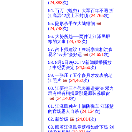
(
24,883
次)
54. 百万（蝗虫）大军百年不遇 浙
江高温42度上不封顶 (
24,765
次)
55. 隐形杀手在大陆徘徊
🖼️
(
24,748
次)
56. 大势所趋──两件让江泽民胆
寒的大事 (
24,742
次)
57. 占卜师建议！柬埔寨首相洪森
易名“云升”会好运
🖼️
(
24,691
次)
58. 8月9日晚CCTV新闻联播播放
了中纪委决定 (
24,559
次)
59. 一张压了五个多月才发表的老
江照片
🖼️
(
24,462
次)
60. 江要把三个代表塞进宪法 邓力
群有根有梢揭露那是原装苏联货
🖼️
(
24,140
次)
61. 江泽民独占十辆防弹车 江泽慧
的官场恩人自杀 (
24,134
次)
62. 新阶级
🖼️
(
24,014
次)
63. 跟着江泽民竟落得如此下场 刘