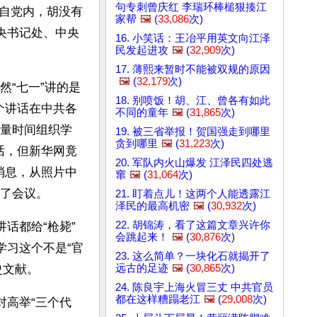
句专刺曾庆红 李瑞环棒槌狠揍江
自党内，胡没有
家帮
🖼️
(
33,086
次)
央书记处、中央
16. 小笑话：王冶平用英文向江泽
民发起进攻
🖼️
(
32,909
次)
17. 薄熙来暂时不能被双规的原因
🖼️
(
32,179
次)
然“七一”讲的是
18. 别喷饭！胡、江、曾各有如此
这个讲话在中共各
不同的童年
🖼️
(
31,865
次)
量时间组织学
19. 被三省举报！贺国强走到哪里
贪到哪里
🖼️
(
31,223
次)
心话，但新华网竟
20. 军队内火山爆发 江泽民四处逃
则消息，从照片中
窜
🖼️
(
31,064
次)
了会议。
21. 盯着点儿！这两个人能透露江
泽民的最高机密
🖼️
(
30,932
次)
22. 胡锦涛，看了这篇文章兴许你
话都给“枪毙”
会跳起来！
🖼️
(
30,876
次)
学习这个不是“官
23. 这么简单？一块化石就揭开了
远古的足迹
🖼️
(
30,865
次)
史文献。
24. 陈良宇上海火冒三丈 中共官员
都在这样糟蹋老江
🖼️
(
29,008
次)
对高举“三个代