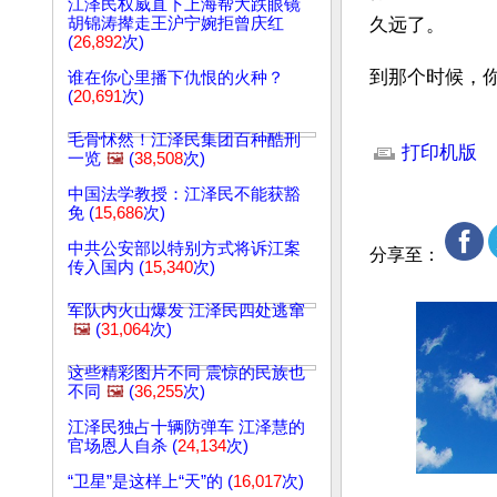
江泽民权威直下上海帮大跌眼镜
胡锦涛撵走王沪宁婉拒曾庆红
久远了。
(
26,892
次)
到那个时候，你
谁在你心里播下仇恨的火种？
(
20,691
次)
文章网址: http://w
毛骨怵然！江泽民集团百种酷刑
打印机版
一览
🖼️
(
38,508
次)
中国法学教授：江泽民不能获豁
免 (
15,686
次)
中共公安部以特别方式将诉江案
分享至：
传入国内 (
15,340
次)
军队内火山爆发 江泽民四处逃窜
🖼️
(
31,064
次)
这些精彩图片不同 震惊的民族也
不同
🖼️
(
36,255
次)
江泽民独占十辆防弹车 江泽慧的
官场恩人自杀 (
24,134
次)
“卫星”是这样上“天”的 (
16,017
次)