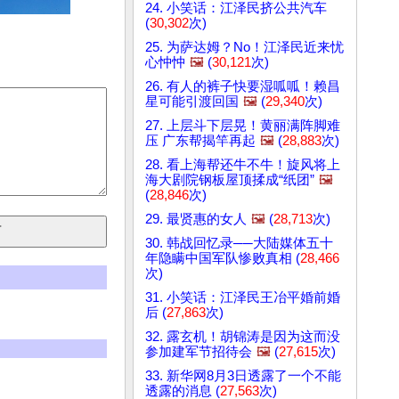
24. 小笑话：江泽民挤公共汽车
(
30,302
次)
25. 为萨达姆？No！江泽民近来忧
心忡忡
🖼️
(
30,121
次)
26. 有人的裤子快要湿呱呱！赖昌
星可能引渡回国
🖼️
(
29,340
次)
27. 上层斗下层晃！黄丽满阵脚难
压 广东帮揭竿再起
🖼️
(
28,883
次)
28. 看上海帮还牛不牛！旋风将上
海大剧院钢板屋顶揉成“纸团”
🖼️
(
28,846
次)
29. 最贤惠的女人
🖼️
(
28,713
次)
30. 韩战回忆录──大陆媒体五十
年隐瞒中国军队惨败真相 (
28,466
次)
31. 小笑话：江泽民王冶平婚前婚
后 (
27,863
次)
32. 露玄机！胡锦涛是因为这而没
参加建军节招待会
🖼️
(
27,615
次)
33. 新华网8月3日透露了一个不能
透露的消息 (
27,563
次)