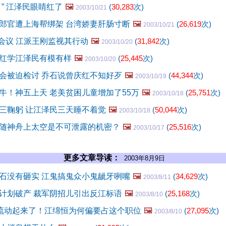
” 江泽民眼睛红了
🖼️
(
30,283
次)
2003/10/21
郎官遭上海帮绑架 台湾娇妻肝肠寸断
🖼️
(
26,619
次)
2003/10/21
C会议 江派王刚监视其行动
🖼️
(
31,842
次)
2003/10/20
红学江泽民有模有样
🖼️
(
25,445
次)
2003/10/20
会被迫检讨 乔石说曾庆红不知好歹
🖼️
(
44,344
次)
2003/10/19
牛！神五上天 老美贫困儿童增加了55万
🖼️
(
25,751
次)
2003/10/18
三鞠躬 让江泽民三天睡不着觉
🖼️
(
50,044
次)
2003/10/18
随神舟上太空是不可泄露的机密？
🖼️
(
25,516
次)
2003/10/17
更多文章导读：
2003年8月9日
石没有砸实 江鬼搞鬼众小鬼龇牙咧嘴
🖼️
(
34,629
次)
2003/8/11
计划破产 裁军阴招儿引出反江标语
🖼️
(
25,168
次)
2003/8/10
”流动起来了！江绵恒为何偏要占这个职位
🖼️
(
27,095
次)
2003/8/10