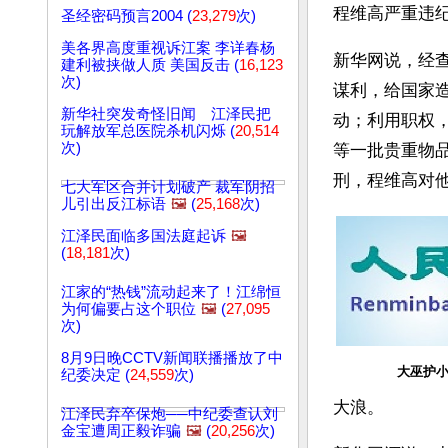
程维高严重违
圣经密码预言2004 (
23,279
次)
美各界高度重视诉江案 李详春杨
新华网说，经
建利被挟做人质 美国反击 (
16,123
次)
谋利，给国家
新华社突发奇怪旧闻 江泽民把
动；利用职权
玩解放军总医院杀机闪烁 (
20,514
次)
等一批贵重物
刑，程维高对
七大军区合并计划破产 裁军阴招
儿引出反江标语
🖼️
(
25,168
次)
江泽民面临多国法庭起诉
🖼️
(
18,181
次)
江家的“热钱”流动起来了！江绵恒
为何偏要占这个职位
🖼️
(
27,095
次)
8月9日晚CCTV新闻联播播放了中
大巫护
纪委决定 (
24,559
次)
大浪。
江泽民弃卒保炮──中纪委查认刘
金宝遭周正毅诈骗
🖼️
(
20,256
次)