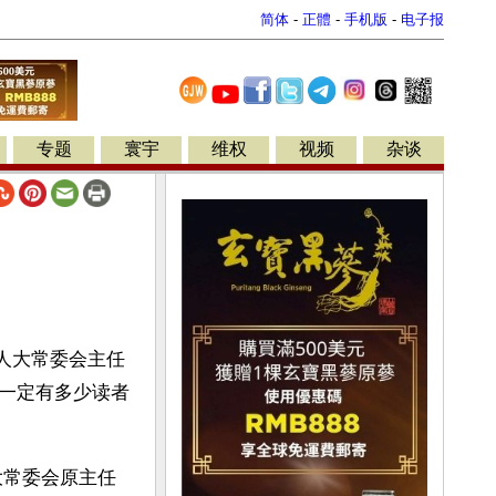
简体
-
正體
-
手机版
-
电子报
专题
寰宇
维权
视频
杂谈
原人大常委会主任
一定有多少读者
大常委会原主任