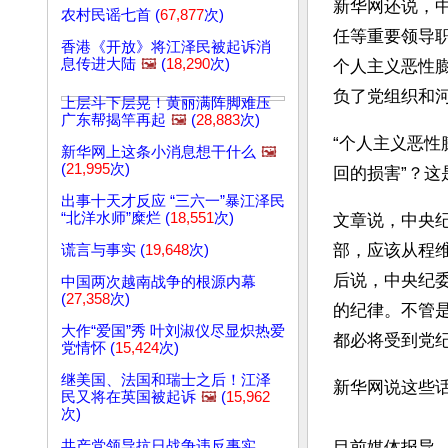
新华网还说，
农村民谣七首 (
67,877
次)
任等重要领导
香港《开放》将江泽民被起诉消
息传进大陆
🖼️
(
18,290
次)
个人主义恶性
负了党组织和
上层斗下层晃！黄丽满阵脚难压
广东帮揭竿再起
🖼️
(
28,883
次)
“个人主义恶性
新华网上这条小消息想干什么
🖼️
(
21,995
次)
回的损害”？这
出事十天才反应 “三六一”暴江泽民
“北洋水师”糜烂 (
18,551
次)
文章说，中央
部，应该从程
谎言与事实 (
19,648
次)
后说，中央纪
中国两次越南战争的根源内幕
(
27,358
次)
的纪律。不管
大作“爱国”秀 叶刘淑仪尽显炽热爱
都必将受到党
党情怀 (
15,424
次)
继美国、法国和瑞士之后！江泽
新华网说这些话
民又将在英国被起诉
🖼️
(
15,962
次)
共产党领导抗日战争违反事实
目前媒体报导