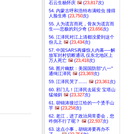
石云生杨怀庆
🖼️
(
23,817
次)
54. 内蒙古呼和浩特布满蝗虫 撞得
人脸生疼 (
23,750
次)
55. 人为谎言而死，骨灰为谎言而
生──悲极的刘少奇 (
23,656
次)
56. 江泽民对江上清都没爱到这个
份儿上
🖼️
(
23,434
次)
57. 中国SARS再爆惊人内幕──解
放军封村切断通讯 仅东北地区上
万人死亡
🖼️
(
23,418
次)
58. 图片幽默：美国国防部“八一”
通缉江泽民
🖼️
(
23,369
次)
59. 江泽民哭了……
🖼️
(
23,361
次)
60. 邪门儿！江泽民去延安 宝塔山
猛倾斜
🖼️
(
23,327
次)
61. 胡锦涛接过江给的一个烫手山
芋
🖼️
(
23,258
次)
62. 老江，进了政治局常委会，您
咋倒不行了呢？
🖼️
(
22,937
次)
63. 这点小事，胡锦涛要再办不