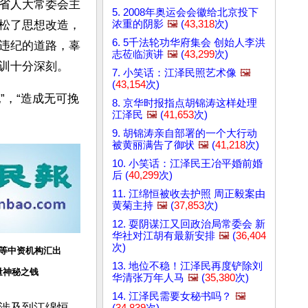
省人大常委会主
5. 2008年奥运会会徽给北京投下
浓重的阴影
🖼️
(
43,318
次)
松了思想改造，
6. 5千法轮功华府集会 创始人李洪
违纪的道路，辜
志莅临演讲
🖼️
(
43,299
次)
训十分深刻。
7. 小笑话：江泽民照艺术像
🖼️
(
43,154
次)
”，“造成无可挽
8. 京华时报指点胡锦涛这样处理
江泽民
🖼️
(
41,653
次)
9. 胡锦涛亲自部署的一个大行动
被黄丽满告了御状
🖼️
(
41,218
次)
10. 小笑话：江泽民王冶平婚前婚
后 (
40,299
次)
11. 江绵恒被收去护照 周正毅案由
黄菊主持
🖼️
(
37,853
次)
12. 耍阴谋江又回政治局常委会 新
华社对江胡有最新安排
🖼️
(
36,404
次)
等中资机构汇出
13. 地位不稳！江泽民再度铲除刘
量神秘之钱
华清张万年人马
🖼️
(
35,380
次)
14. 江泽民需要女秘书吗？
🖼️
涉及到江绵恒、
(
34,839
次)