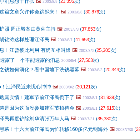
小消息想干什么
🖼️
(
21,995
次)
2003/8/9
这篇文章兴许你会跳起来！
🖼️
(
30,876
次)
2003/8/8
护照 周正毅案由黄菊主持
🖼️
(
37,853
次)
2003/8/8
胡锦涛这样处理江泽民
🖼️
(
41,653
次)
2003/8/7
息！江曾彼此利用 有奶互相叫娘
🖼️
(
25,309
次)
2003/8/6
日透露了一个不能透露的消息
(
27,563
次)
2003/8/4
之钱如何消化？看中国地下洗钱黑幕
🖼️
(
20,344
次)
2003/8/3
o！江泽民近来忧心忡忡
🖼️
(
30,121
次)
2003/8/2
透露实情！建军节前江泽民倒下了
🖼️
(
31,938
次)
2003/8/1
涛是因为这而没参加建军节招待会
🖼️
(
27,615
次)
2003/8/1
泽民再度铲除刘华清张万年人马
🖼️
(
35,380
次)
2003/7/31
黑幕！十六大前江泽民匆忙转移160多亿元到海外
🖼️
(
3
2003/7/30