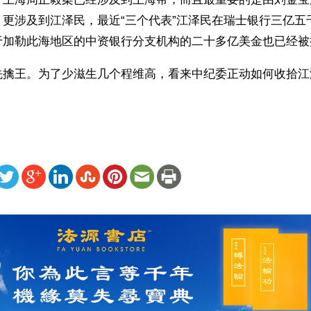
，更涉及到江泽民，最近“三个代表”江泽民在瑞士银行三亿五
于加勒此海地区的中资银行分支机构的二十多亿美金也已经被
先擒王。为了少滋生几个程维高，看来中纪委正动如何收拾江
ww.renminbao.com/rmb/articles/2003/8/9/27440.html