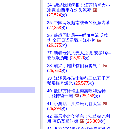
34. 胡温找找病根！江苏鸡蛋大小
冰雹 山西坐在炕头淹死
🖼️
(
27,524
次)
35. 中国两次越南战争的根源内幕
(
27,358
次)
36. 韩战回忆录──鲜血白流反成
仇 金正日语录戳老江心肺
🖼️
(
26,375
次)
37. 新疆老鼠入无人之境 安徽蜗牛
都敢欺负咱 (
25,923
次)
38. 胡温，她比你们有勇气！
🖼️
(
25,753
次)
39. 江泽民在瑞士银行三亿五千万
秘密账号爆光 (
25,577
次)
40. 数以万计蝗虫突袭呼和浩特
可能持续一周
🖼️
(
25,456
次)
41. 小笑话：江泽民到聊天室
🖼️
(
25,394
次)
42. 高层小道传消息！江曾彼此利
用 有奶互相叫娘
🖼️
(
25,309
次)
43. 北京2008奥运会标的真实含义