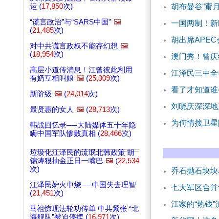
运 (
17,850
次)
胡布曼谷“蜜月
“谎言政治”与“SARS中国”
🖼️
一国两制！新
(
21,485
次)
胡出席APE
对中共谎言政权不能存幻想
🖼️
(
18,954
次)
澳门秀！曾庆
高层小道传消息！江曾彼此利用
江泽民三中全
有奶互相叫娘
🖼️
(
25,309
次)
看了才知道谁
新阶级
🖼️
(
24,014
次)
刘晓庆深深地
最贤惠的女人
🖼️
(
28,713
次)
为何情搜卫星
韩战回忆录──大陆媒体五十年隐
瞒中国军队惨败真相 (
28,466
次)
垃圾化江泽民的流氓北韩政策 胡
锦涛狠抽金正日一嘴巴
🖼️
(
22,534
次)
乔石抛石块块
江泽民妒火中烧──中国失去理智
七大军区合并
(
21,451
次)
江家的“热钱
马祖惊现法轮功传单 中共紧张 “北
海舰队”被迫停摆 (
16,971
次)