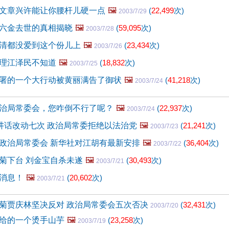
文章兴许能让你腰杆儿硬一点
🖼️
(
22,499
次)
2003/7/29
六金去世的真相揭晓
🖼️
(
59,095
次)
2003/7/28
清都没爱到这个份儿上
🖼️
(
23,434
次)
2003/7/26
理江泽民不知道
🖼️
(
18,832
次)
2003/7/25
署的一个大行动被黄丽满告了御状
🖼️
(
41,218
次)
2003/7/24
治局常委会，您咋倒不行了呢？
🖼️
(
22,937
次)
2003/7/24
”讲话改动七次 政治局常委拒绝以法治党
🖼️
(
21,241
次)
2003/7/23
政治局常委会 新华社对江胡有最新安排
🖼️
(
36,404
次)
2003/7/22
菊下台 刘金宝自杀未遂
🖼️
(
30,493
次)
2003/7/21
消息！
🖼️
(
20,602
次)
2003/7/21
菊贾庆林坚决反对 政治局常委会五次否决
(
32,431
次)
2003/7/20
给的一个烫手山芋
🖼️
(
23,258
次)
2003/7/19