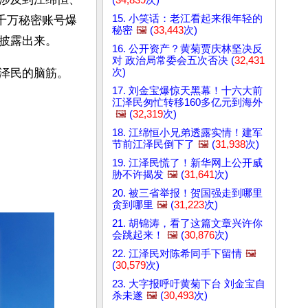
15. 小笑话：老江看起来很年轻的
千万秘密账号爆
秘密
🖼️
(
33,443
次)
披露出来。 
16. 公开资产？黄菊贾庆林坚决反
对 政治局常委会五次否决 (
32,431
次)
泽民的脑筋。
17. 刘金宝爆惊天黑幕！十六大前
江泽民匆忙转移160多亿元到海外
🖼️
(
32,319
次)
18. 江绵恒小兄弟透露实情！建军
节前江泽民倒下了
🖼️
(
31,938
次)
19. 江泽民慌了！新华网上公开威
胁不许揭发
🖼️
(
31,641
次)
20. 被三省举报！贺国强走到哪里
贪到哪里
🖼️
(
31,223
次)
21. 胡锦涛，看了这篇文章兴许你
会跳起来！
🖼️
(
30,876
次)
22. 江泽民对陈希同手下留情
🖼️
(
30,579
次)
23. 大字报呼吁黄菊下台 刘金宝自
杀未遂
🖼️
(
30,493
次)