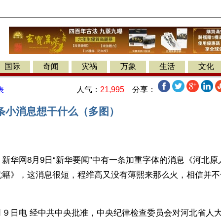
国际
奇闻
灾祸
万象
生活
文化
人气：
21,995
分享：
表
条小消息想干什么（多图）
新华网8月9日“新华要闻”中有一条加重字体的消息《河北
党籍》，这消息很短，程维高又没有薄熙来那么火，相信并不
。
月９日电 经中共中央批准，中央纪律检查委员会对河北省人