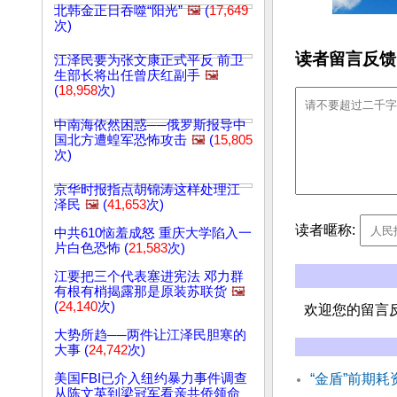
北韩金正日吞噬“阳光”
🖼️
(
17,649
次)
读者留言反馈
江泽民要为张文康正式平反 前卫
生部长将出任曾庆红副手
🖼️
(
18,958
次)
中南海依然困惑──俄罗斯报导中
国北方遭蝗军恐怖攻击
🖼️
(
15,805
次)
京华时报指点胡锦涛这样处理江
泽民
🖼️
(
41,653
次)
读者暱称:
中共610恼羞成怒 重庆大学陷入一
片白色恐怖 (
21,583
次)
江要把三个代表塞进宪法 邓力群
有根有梢揭露那是原装苏联货
🖼️
(
24,140
次)
欢迎您的留言
大势所趋──两件让江泽民胆寒的
大事 (
24,742
次)
美国FBI已介入纽约暴力事件调查
“金盾”前期
从陈文英到梁冠军看亲共侨领命