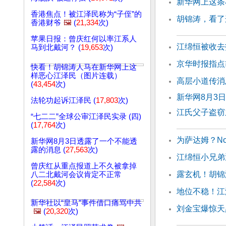
新华网上这条
香港焦点！被江泽民称为“子侄”的
胡锦涛，看了
香港财爷
🖼️
(
21,334
次)
苹果日报：曾庆红何以率江系人
江绵恒被收去
马到北戴河？ (
19,653
次)
京华时报指点
快看！胡锦涛人马在新华网上这
样恶心江泽民（图片连载）
高层小道传消
(
43,454
次)
新华网8月3
法轮功起诉江泽民 (
17,803
次)
江氏父子盗窃
“七二二”全球公审江泽民实录 (四)
(
17,764
次)
为萨达姆？N
新华网8月3日透露了一个不能透
露的消息 (
27,563
次)
江绵恒小兄弟
曾庆红从重点报道上不久被拿掉
露玄机！胡锦
八二北戴河会议肯定不正常
(
22,584
次)
地位不稳！江
新华社以“皇马”事件借口痛骂中共
刘金宝爆惊天
🖼️
(
20,320
次)