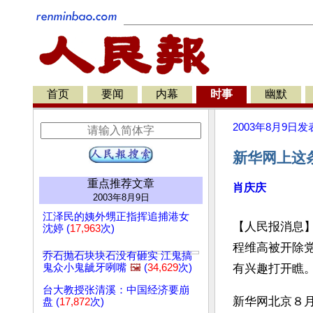
首页
要闻
内幕
时事
幽默
2003年8月9日
发
新华网上这
重点推荐文章
肖庆庆
2003年8月9日
江泽民的姨外甥正指挥追捕港女
【人民报消息】
沈婷 (
17,963
次)
程维高被开除
乔石抛石块块石没有砸实 江鬼搞
鬼众小鬼龇牙咧嘴
🖼️
(
34,629
次)
有兴趣打开瞧
台大教授张清溪：中国经济要崩
新华网北京８
盘 (
17,872
次)