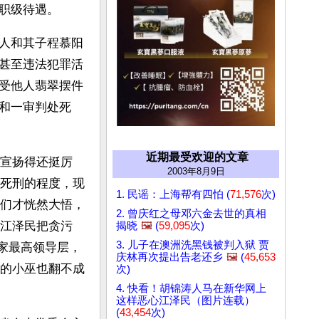
职级待遇。 
人和其子程慕阳
甚至违法犯罪活
受他人翡翠摆件
和一审判处死
近期最受欢迎的文章
宣扬得还挺厉
2003年8月9日
死刑的程度，现
1. 民谣：上海帮有四怕 (
71,576
次)
们才恍然大悟，
2. 曾庆红之母邓六金去世的真相
江泽民把贪污
揭晓
🖼️
(
59,095
次)
3. 儿子在澳洲洗黑钱被判入狱 贾
国家最高领导层，
庆林再次提出告老还乡
🖼️
(
45,653
的小巫也翻不成
次)
4. 快看！胡锦涛人马在新华网上
这样恶心江泽民（图片连载）
(
43,454
次)