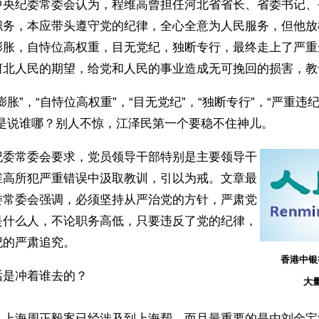
中央纪委常委会认为，程维高曾担任河北省省长、省委书记、
职务，本应带头遵守党的纪律，全心全意为人民服务，但他放
膨胀，自恃位高权重，目无党纪，独断专行，最终走上了严重
河北人民的期望，给党和人民的事业造成无可挽回的损害，教
膨胀”，“自恃位高权重”，“目无党纪”，“独断专行”，“严重违纪
是说谁哪？别人不惊，江泽民第一个要稳不住神儿。 
纪委常委会要求，党员领导干部特别是主要领导干
维高所犯严重错误中汲取教训，引以为戒。文章最
委常委会强调，必须坚持从严治党的方针，严肃党
是什么人，不论职务高低，只要违反了党的纪律，
纪的严肃追究。
香港中银
是冲着谁去的？ 
大
，上海周正毅案已经涉及到上海帮，而且最重要的是由刘金宝