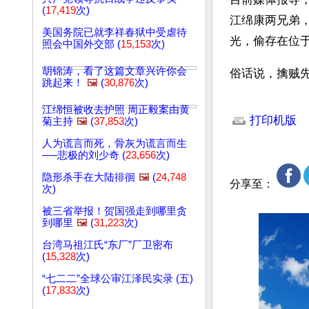
(
17,419
次)
江绵康两兄弟
美国务院已就李祥春狱中受虐待
光，偷存在位
照会中国外交部 (
15,153
次)
胡锦涛，看了这篇文章兴许你会
俗话说，擒贼
跳起来！
🖼️
(
30,876
次)
文章网址: http://w
江绵恒被收去护照 周正毅案由黄
打印机版
菊主持
🖼️
(
37,853
次)
人为谎言而死，骨灰为谎言而生
──悲极的刘少奇 (
23,656
次)
隐形杀手在大陆徘徊
🖼️
(
24,748
分享至：
次)
被三省举报！贺国强走到哪里贪
到哪里
🖼️
(
31,223
次)
台湾马祖江氏“东厂”厂卫密布
(
15,328
次)
“七二二”全球公审江泽民实录 (五)
(
17,833
次)