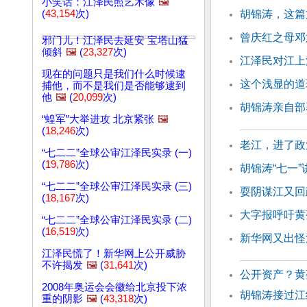
小笑话：江泽民照艺术像
🖼️
(
43,154
次)
胡锦涛，这篇
曾庆红之母邓
邪门儿！江泽民去延安 宝塔山猛
倾斜
🖼️
(
23,327
次)
江泽民对江上
现在的问题只是我们什么时候逮
这个浅显的道
捕他，而不是我们是否能够逮到
他
🖼️
(
20,099
次)
胡锦涛亲自部
“蝗军”大举进攻 北京紧张
🖼️
(
18,246
次)
老江，进了政
“七二二”全球公审江泽民实录 (一)
(
19,786
次)
胡锦涛“七一
“七二二”全球公审江泽民实录 (三)
耍阴谋江又回
(
18,167
次)
大字报呼吁黄
“七二二”全球公审江泽民实录 (二)
(
16,519
次)
新华网又出怪
江泽民慌了！新华网上公开威胁
不许揭发
🖼️
(
31,641
次)
公开资产？黄
2008年奥运会会徽给北京投下浓
胡锦涛接过江
重的阴影
🖼️
(
43,318
次)