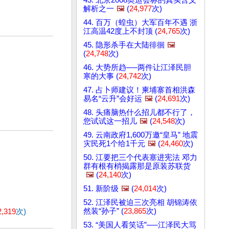
解析之一
🖼️
(
24,977
次)
44. 百万（蝗虫）大军百年不遇 浙
江高温42度上不封顶 (
24,765
次)
45. 隐形杀手在大陆徘徊
🖼️
(
24,748
次)
46. 大势所趋──两件让江泽民胆
寒的大事 (
24,742
次)
47. 占卜师建议！柬埔寨首相洪森
易名“云升”会好运
🖼️
(
24,691
次)
48. 头痛脑热什么招儿都不行了，
您试试这一招儿
🖼️
(
24,548
次)
49. 云南政府1,600万邀“皇马” 地震
灾民死1个给1千元
🖼️
(
24,460
次)
50. 江要把三个代表塞进宪法 邓力
群有根有梢揭露那是原装苏联货
🖼️
(
24,140
次)
51. 新阶级
🖼️
(
24,014
次)
52. 江泽民被迫三次亮相 胡锦涛依
然装“孙子” (
23,865
次)
2,319
次)
53. “美国人看笑话”──江泽民大骂