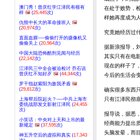
澳门秀！曾庆红学江泽民有模有
在处于败势，
样
🖼️
(
25,445
次)
样她再度成为
仇恨中长大的革命接班人
🖼️
(
20,974
次)
究竟她经历过
直面血腥──偷偷打开的摄像机又
偷偷关上 (
20,964
次)
据新浪报导，
中国大陆恐怖酷刑见闻与经历
其实只有在电
(
22,142
次)
现在的样子了
江泽民三中全会被迫检讨 乔石说
曾庆红不知好歹
🖼️
(
44,344
次)
今后的生活会
罗干指赵紫阳为敌我矛盾
🖼️
(
29,812
次)
确实很多东西
只有江泽民彻
上海帮后院起火？──中共上海市
委统战部发文影射江泽民 (
24,455
次)
报导说，据悉
小笑话：中央对上天和上吊的最
经商能力提出
新规定
🖼️
(
37,595
次)
头脑发晕，而
神五升空后的虚拟和真实 (
17,343