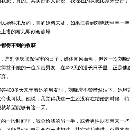
的状态，真的。其实好多人都说，我现在的状态比原来更好了
泽民始料未及的，真的始料未及，如果江看到刘晓庆坐牢一年
脏上搭的桥儿即刻会崩塌。
都得不到的收获 
16日，是刘晓庆取保候审的日子，媒体闻风而动，但这一次刘
得益于她的一位亲密男友，在422天的漫长日子里，正是他
弃。 
答400多天来守着她的男友时，刘晓庆不禁潸然泪下。她坦
生命也可以。她说，我觉得我这一生还没有在结婚的时候，特
就希望能够有这一天。 
去的一段时间里，我会给我的另一半，或者男性朋友带来一些
做，可能是他们自己会有一些想法。其实对我来讲，外界的东