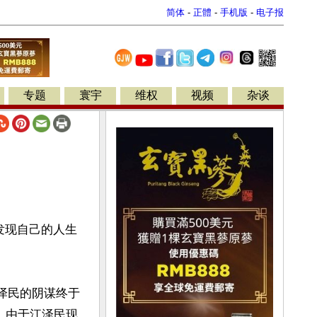
简体
-
正體
-
手机版
-
电子报
专题
寰宇
维权
视频
杂谈
发现自己的人生
江泽民的阴谋终于
。由于江泽民现