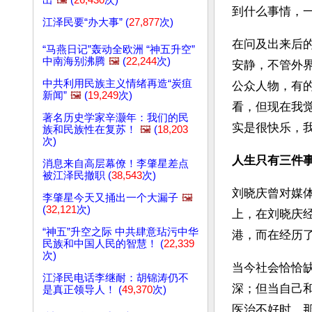
出
🖼️
(
26,430
次)
到什么事情，一
江泽民要“办大事” (
27,877
次)
在问及出来后
“马燕日记”轰动全欧洲 “神五升空”
中南海别沸腾
🖼️
(
22,244
次)
安静，不管外
中共利用民族主义情绪再造“炭疽
公众人物，有
新闻”
🖼️
(
19,249
次)
看，但现在我
著名历史学家辛灏年：我们的民
实是很快乐，
族和民族性在复苏！
🖼️
(
18,203
次)
人生只有三件
消息来自高层幕僚！李肇星差点
被江泽民撤职 (
38,543
次)
刘晓庆曾对媒
李肇星今天又捅出一个大漏子
🖼️
(
32,121
次)
上，在刘晓庆
“神五”升空之际 中共肆意玷污中华
港，而在经历
民族和中国人民的智慧！ (
22,339
次)
当今社会恰恰
江泽民电话李继耐：胡锦涛仍不
深；但当自己
是真正领导人！ (
49,370
次)
医治不好时，