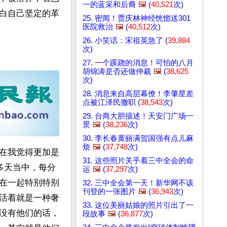
一的蓝采和后裔
🖼️
(
40,521
次)
白自己坚定的革
25. 密闻！贾庆林神经恍惚送301
医院救治
🖼️
(
40,512
次)
26. 小笑话：宋祖英急了 (
39,884
次)
27. 一个蹊跷的消息！可怕的八月
胡锦涛是否还做仲裁
🖼️
(
38,625
次)
28. 消息来自高层幕僚！李肇星差
点被江泽民撤职 (
38,543
次)
29. 台商大胆描述！天安门广场一
景
🖼️
(
38,236
次)
30. 李长春黄丽满贺国强有点儿麻
烦
🖼️
(
37,748
次)
在我觉得更加是
31. 这些照片关乎着三中全会的命
多天当中，每分
运
🖼️
(
37,297
次)
在一起特别特别
32. 三中全会第一天！新华网不该
刊登的一张图片
🖼️
(
36,943
次)
活着就是一种奢
33. 这位美丽姑娘的照片引出了一
没有他们的话，
段故事
🖼️
(
36,877
次)