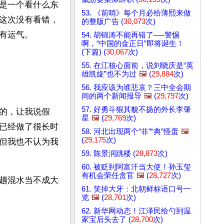
是一个看什么东
53. 《前哨》每个月必给薄熙来做
这次没有看错，
的整版广告 (
30,073
次)
有运气。
54. 胡锦涛不能再错了──警惕
啊，“中国的金正日”即将诞生！
(下篇) (
30,067
次)
55. 在江核心面前，说刘晓庆是“英
雄凯旋”也不为过
🖼️
(
29,884
次)
56. 我应该为谁悲哀？三中全会期
间的两个新闻报导
🖼️
(
29,797
次)
57. 好勇斗狠其貌不扬的外长李肇
的，让我说假
星
🖼️
(
29,769
次)
已经做了很长时
58. 河北出现两个“非”“典”怪蛋
🖼️
(
29,175
次)
但我也不认为我
59. 陈景润跳楼 (
28,873
次)
60. 被贬到阿富汗当大使！孙玉玺
有机会荣任贪官
🖼️
(
28,727
次)
趟混水当不成大
61. 笑掉大牙：北朝鲜标语口号一
览
🖼️
(
28,701
次)
62. 新华网动态！江泽民给勺到温
家宝后头去了 (
28,700
次)