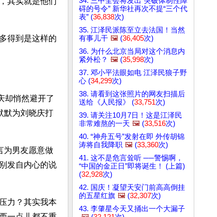
34. 三中全会将发出“突破体制性障
，其实就是他们
碍的号令” 新华社再次不提“三个代
表” (
36,838
次)
35. 江泽民派陈至立去法国！当然
多得到是这样的
有事儿干
🖼️
(
36,405
次)
36. 为什么北京当局对这个消息内
紧外松？
🖼️
(
35,998
次)
37. 邓小平法眼如电 江泽民狼子野
心 (
34,299
次)
38. 请看到这张照片的网友扫描后
晓庆却悄然避开了
送给《人民报》 (
33,751
次)
默默为刘晓庆打
39. 请关注10月7日！这是江泽民
非常难熬的一天
🖼️
(
33,516
次)
40. “神舟五号”发射在即 外传胡锦
涛将自我降职
🖼️
(
33,360
次)
言为男友愿意做
41. 这不是危言耸听 ──警惕啊，
别发自内心的说
“中国的金正日”即将诞生！ (上篇)
(
32,928
次)
42. 国庆！凝望天安门前高高倒挂
的五星红旗
🖼️
(
32,307
次)
压力？其实我本
43. 李肇星今天又捅出一个大漏子
西一点儿都不重
🖼️
(
32,121
次)