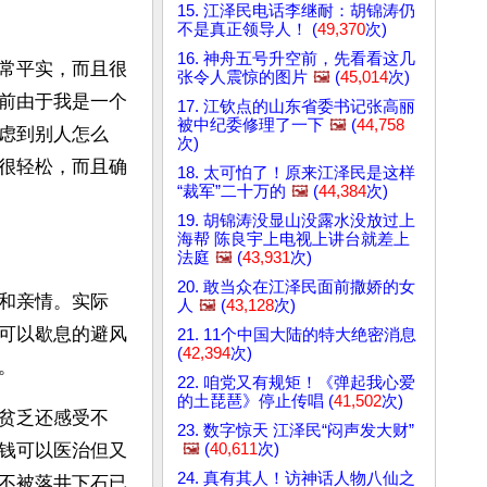
15. 江泽民电话李继耐：胡锦涛仍
不是真正领导人！ (
49,370
次)
16. 神舟五号升空前，先看看这几
常平实，而且很
张令人震惊的图片
🖼️
(
45,014
次)
前由于我是一个
17. 江钦点的山东省委书记张高丽
被中纪委修理了一下
🖼️
(
44,758
虑到别人怎么
次)
很轻松，而且确
18. 太可怕了！原来江泽民是这样
“裁军”二十万的
🖼️
(
44,384
次)
 
19. 胡锦涛没显山没露水没放过上
海帮 陈良宇上电视上讲台就差上
法庭
🖼️
(
43,931
次)
20. 敢当众在江泽民面前撒娇的女
和亲情。实际
人
🖼️
(
43,128
次)
可以歇息的避风
21. 11个中国大陆的特大绝密消息
(
42,394
次)
。 
22. 咱党又有规矩！《弹起我心爱
的土琵琶》停止传唱 (
41,502
次)
贫乏还感受不
23. 数字惊天 江泽民“闷声发大财”
🖼️
(
40,611
次)
钱可以医治但又
24. 真有其人！访神话人物八仙之
不被落井下石已