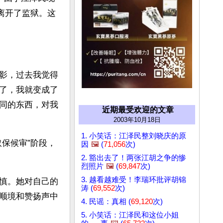
离开了监狱。这
影，过去我觉得
了，我就变成了
同的东西，对我
近期最受欢迎的文章
2003年10月18日
1. 小笑话：江泽民整刘晓庆的原
保候审”阶段，
因
🖼️
(
71,056
次)
2. 豁出去了！两张江胡之争的惨
烈照片
🖼️
(
69,847
次)
3. 越看越难受！李瑞环批评胡锦
慎。她对自己的
涛 (
69,552
次)
顺境和赞扬声中
4. 民谣：真相 (
69,120
次)
5. 小笑话：江泽民和这位小姐