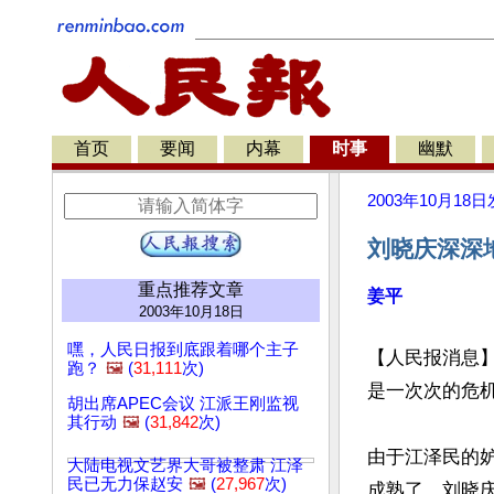
首页
要闻
内幕
时事
幽默
2003年10月18日
刘晓庆深深
重点推荐文章
姜平
2003年10月18日
嘿，人民日报到底跟着哪个主子
【人民报消息
跑？
🖼️
(
31,111
次)
是一次次的危
胡出席APEC会议 江派王刚监视
其行动
🖼️
(
31,842
次)
由于江泽民的妒
大陆电视文艺界大哥被整肃 江泽
民已无力保赵安
🖼️
(
27,967
次)
成熟了，刘晓庆