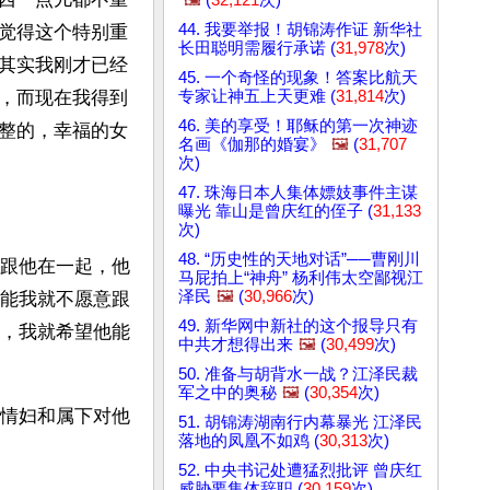
44. 我要举报！胡锦涛作证 新华社
觉得这个特别重
长田聪明需履行承诺 (
31,978
次)
其实我刚才已经
45. 一个奇怪的现象！答案比航天
专家让神五上天更难 (
31,814
次)
，而现在我得到
46. 美的享受！耶稣的第一次神迹
整的，幸福的女
名画《伽那的婚宴》
🖼️
(
31,707
次)
47. 珠海日本人集体嫖妓事件主谋
曝光 靠山是曾庆红的侄子 (
31,133
次)
48. “历史性的天地对话”──曹刚川
跟他在一起，他
马屁拍上“神舟” 杨利伟太空鄙视江
泽民
🖼️
(
30,966
次)
能我就不愿意跟
49. 新华网中新社的这个报导只有
，我就希望他能
中共才想得出来
🖼️
(
30,499
次)
50. 准备与胡背水一战？江泽民裁
军之中的奥秘
🖼️
(
30,354
次)
情妇和属下对他
51. 胡锦涛湖南行内幕暴光 江泽民
落地的凤凰不如鸡 (
30,313
次)
52. 中央书记处遭猛烈批评 曾庆红
威胁要集体辞职 (
30,159
次)