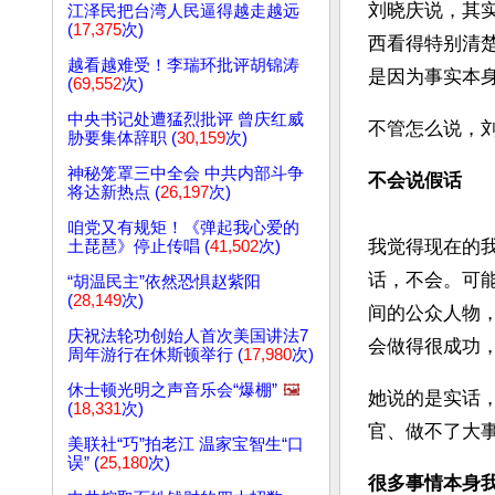
刘晓庆说，其
江泽民把台湾人民逼得越走越远
(
17,375
次)
西看得特别清
越看越难受！李瑞环批评胡锦涛
是因为事实本
(
69,552
次)
中央书记处遭猛烈批评 曾庆红威
不管怎么说，
胁要集体辞职 (
30,159
次)
神秘笼罩三中全会 中共内部斗争
不会说假话
将达新热点 (
26,197
次)
咱党又有规矩！《弹起我心爱的
我觉得现在的
土琵琶》停止传唱 (
41,502
次)
话，不会。可
“胡温民主”依然恐惧赵紫阳
(
28,149
次)
间的公众人物
庆祝法轮功创始人首次美国讲法7
会做得很成功，
周年游行在休斯顿举行 (
17,980
次)
休士顿光明之声音乐会“爆棚”
🖼️
她说的是实话
(
18,331
次)
官、做不了大
美联社“巧”拍老江 温家宝智生“口
误” (
25,180
次)
很多事情本身