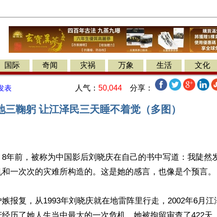
国际
奇闻
灾祸
万象
生活
文化
人气：
50,044
分享：
发表
地三鞠躬 让江泽民三天睡不着觉（多图）
】8年前，被称为中国影后刘晓庆在自己的书中写道：我陡然
机和一次次的灾难所构造的。这是她的感言，也像是个预言。
嫉报复，从1993年刘晓庆就在地雷阵里行走，2002年6月
经历了她人生当中最大的一次危机，她被拘留审查了422天