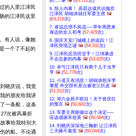
的......事
🖼️
(
65,722
次)
过的人里江泽民
6. 惊人内幕！ 高层达成共识抛弃
江泽民 胡锦涛就任军委主席
🖼️
肠的江泽民这里
(
63,216
次)
7. 谁说总理不风流──早年周恩来
身边的女人初考 (
57,429
次)
。有人说，像她
8. 国庆天安门城楼上的追踪！江
泽民突现之谜
🖼️
(
54,332
次)
是一个了不起的
9. 江泽民迟浩田交手！江绵康进
不去总参的内幕
🖼️
(
53,625
次)
10. 幸亏江泽民只有两个儿子当亨
亨
🖼️
(
51,778
次)
11. 小道又有消息！胡锦涛怒斥李
肇星 外交部长差点被老江扒皮
🖼️
刘晓庆说，我觉
(
51,522
次)
我的朋友给我讲
12. 邓六金死不暝目！关于曾庆红
的预言
🖼️
(
50,602
次)
了一条船，这条
13. 军委主席能做出这个决定──
，27次被风暴折
应该感谢宋祖英
🖼️
(
50,584
次)
个故事给我特别大
14. 刘晓庆深深地三鞠躬 让江泽民
三天睡不着觉
🖼️
(
50,044
次)
伤的船。不论遇