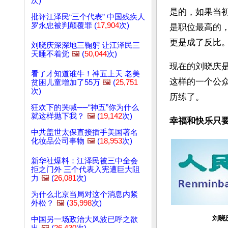
次)
是的，如果当
批评江泽民“三个代表” 中国残疾人
罗永忠被判颠覆罪 (
17,904
次)
是职位最高的
更是成了反比
刘晓庆深深地三鞠躬 让江泽民三
天睡不着觉
🖼️
(
50,044
次)
现在的刘晓庆
看了才知道谁牛！神五上天 老美
这样的一个公
贫困儿童增加了55万
🖼️
(
25,751
次)
历练了。 
狂欢下的哭喊──“神五”你为什么
就这样抛下我？
🖼️
(
19,142
次)
幸福和快乐只
中共盖世太保直接插手美国著名
化妆品公司事物
🖼️
(
18,953
次)
新华社爆料：江泽民被三中全会
拒之门外 三个代表入宪遭巨大阻
力
🖼️
(
26,081
次)
为什么北京当局对这个消息内紧
外松？
🖼️
(
35,998
次)
刘晓
中国另一场政治大风波已呼之欲