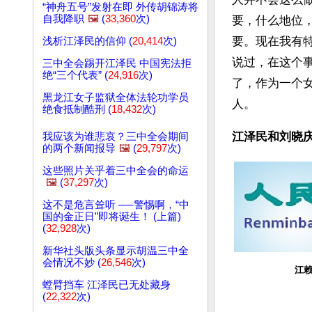
“神舟五号”发射在即 外传胡锦涛将
自我降职
🖼️
(
33,360
次)
要，什么地位
要。现在我有
浅析江泽民的信仰 (
20,414
次)
说过，在这个
三中全会踢开江泽民 中国宪法拒
绝“三个代表” (
24,916
次)
了，作为一个
黑龙江女子监狱全体法轮功学员
人。 
绝食抵制酷刑 (
18,432
次)
江泽民和刘晓
我应该为谁悲哀？三中全会期间
的两个新闻报导
🖼️
(
29,797
次)
这些照片关乎着三中全会的命运
🖼️
(
37,297
次)
这不是危言耸听 ──警惕啊，“中
国的金正日”即将诞生！ (上篇)
(
32,928
次)
新华社头版头条显示胡温三中全
会情况不妙 (
26,546
次)
江
螳臂挡车 江泽民已无处藏身
(
22,322
次)