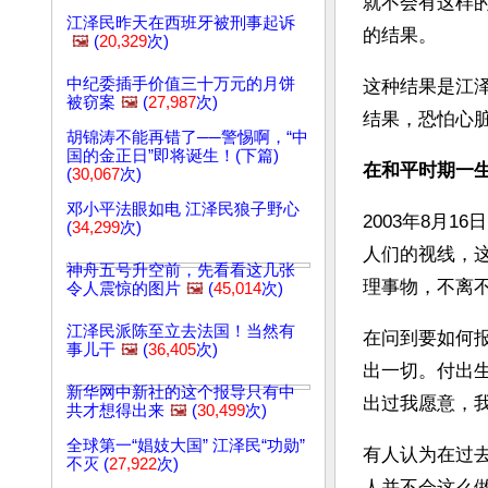
就不会有这样
江泽民昨天在西班牙被刑事起诉
的结果。 
🖼️
(
20,329
次)
中纪委插手价值三十万元的月饼
这种结果是江
被窃案
🖼️
(
27,987
次)
结果，恐怕心
胡锦涛不能再错了──警惕啊，“中
国的金正日”即将诞生！(下篇)
在和平时期一生
(
30,067
次)
邓小平法眼如电 江泽民狼子野心
2003年8月
(
34,299
次)
人们的视线，这
神舟五号升空前，先看看这几张
理事物，不离不
令人震惊的图片
🖼️
(
45,014
次)
江泽民派陈至立去法国！当然有
在问到要如何报
事儿干
🖼️
(
36,405
次)
出一切。付出
新华网中新社的这个报导只有中
出过我愿意，我
共才想得出来
🖼️
(
30,499
次)
全球第一“娼妓大国” 江泽民“功勋”
有人认为在过
不灭 (
27,922
次)
人并不会这么