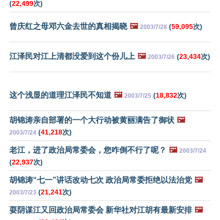
(
22,499
次)
曾庆红之母邓六金去世的真相揭晓
🖼️
(
59,095
次)
2003/7/28
江泽民对江上清都没爱到这个份儿上
🖼️
(
23,434
次)
2003/7/26
这个浅显的道理江泽民不知道
🖼️
(
18,832
次)
2003/7/25
胡锦涛亲自部署的一个大行动被黄丽满告了御状
🖼️
(
41,218
次)
2003/7/24
老江，进了政治局常委会，您咋倒不行了呢？
🖼️
2003/7/24
(
22,937
次)
胡锦涛“七一”讲话改动七次 政治局常委拒绝以法治党
🖼️
(
21,241
次)
2003/7/23
耍阴谋江又回政治局常委会 新华社对江胡有最新安排
🖼️