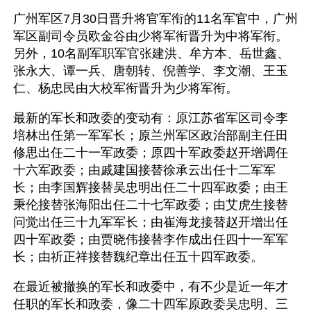
广州军区7月30日晋升将官军衔的11名军官中，广州
军区副司令员欧金谷由少将军衔晋升为中将军衔。
另外，10名副军职军官张建洪、牟方本、岳世鑫、
张永大、谭一兵、唐朝转、倪善学、李文潮、王玉
仁、杨忠民由大校军衔晋升为少将军衔。
最新的军长和政委的变动有：原江苏省军区司令李
培林出任第一军军长；原兰州军区政治部副主任田
修思出任二十一军政委；原四十军政委赵开增调任
十六军政委；由戚建国接替徐承云出任十二军军
长；由李国辉接替吴忠明出任二十四军政委；由王
秉伦接替张海阳出任二十七军政委；由艾虎生接替
问觉出任三十九军军长；由崔海龙接替赵开增出任
四十军政委；由贾晓伟接替李作成出任四十一军军
长；由祈正祥接替魏纪章出任五十四军政委。
在最近被撤换的军长和政委中，有不少是近一年才
任职的军长和政委，像二十四军原政委吴忠明、三