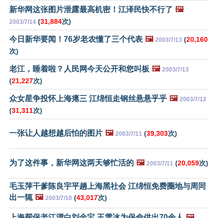
新华网这张图片泄露最高机密！江泽民快不行了
🖼️
(
31,884
次)
2003/7/14
今日新华要闻！76岁老农懂了三个代表
🖼️
(
20,160
2003/7/13
次)
老江，睡着啦？人民网今天公开和您叫板
🖼️
2003/7/13
(
21,227
次)
众女星争投怀上海瘪三 江绵恒走钢丝悬悬乎乎
🖼️
2003/7/12
(
31,311
次)
一张让人越想越后怕的图片
🖼️
(
39,303
次)
2003/7/11
为了这件事，新华网这两天够忙活的
🖼️
(
20,059
次)
2003/7/11
毛玉萍干爹陈良宇平趟上海黑社会 江绵恒免费圈地与周同
出一辄
🖼️
(
43,017
次)
2003/7/10
上海帮保老江漂白刘金宝 王雪冰为保命供出70余人
🖼️