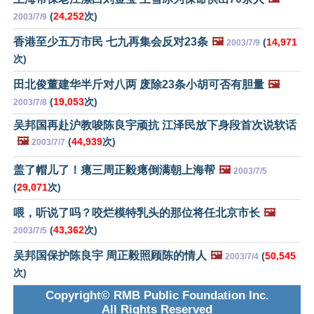
(
24,252
次)
2003/7/9
香港至少五万市民 七九再集会反对23条
🖼️
(
14,971
2003/7/9
次)
田北俊董建华半斤对八两 废除23条小胡可否有胆量
🖼️
(
19,053
次)
2003/7/8
吴邦国再赴沪教唆陈良宇顽抗 江泽民放下身段首次说软话
🖼️
(
44,939
次)
2003/7/7
盖了帽儿了！瘪三周正毅瘪倒满朝上海帮
🖼️
2003/7/5
(
29,071
次)
喂，听说了吗？咬烂模特乳头的那位将任北京市长
🖼️
(
43,362
次)
2003/7/5
吴邦国保护陈良宇 周正毅照顾陈的情人
🖼️
(
50,545
2003/7/4
次)
Copyright© RMB Public Foundation Inc.
All Rights Reserved