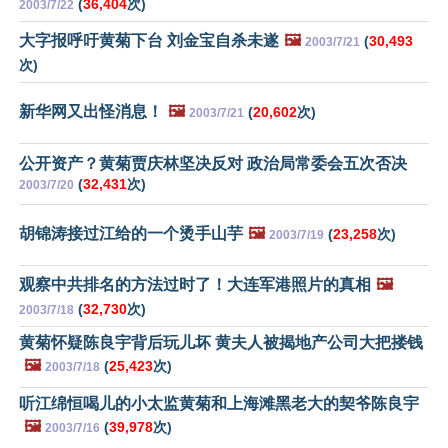
(
36,404
次)
2003/7/22
大字报呼吁黄菊下台 刘金宝自杀未遂
🖼️
(
30,493
2003/7/21
次)
新华网又出怪消息！
🖼️
(
20,602
次)
2003/7/21
公开资产？黄菊贾庆林坚决反对 政治局常委会五次否决
(
32,431
次)
2003/7/20
胡锦涛接过江给的一个烫手山芋
🖼️
(
23,258
次)
2003/7/19
观察中共排名的方法过时了！大连军港照片的真相
🖼️
(
32,730
次)
2003/7/18
黄菊怀疑陈良宇背后玩儿坏 黄夫人被揭地产公司大把搂钱
🖼️
(
25,423
次)
2003/7/18
听江绵恒喝儿的小太监黄菊和上海滩黑老大的契爷陈良宇
🖼️
(
39,978
次)
2003/7/16