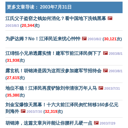
更多文章导读：
2003年7月31日
江氏父子盗窃之钱如何消化？看中国地下洗钱黑幕
🖼️
(
20,344
次)
2003/8/3
为萨达姆？No！江泽民近来忧心忡忡
🖼️
(
30,121
次)
2003/8/2
江绵恒小兄弟透露实情！建军节前江泽民倒下了
🖼️
2003/8/1
(
31,938
次)
露玄机！胡锦涛是因为这而没参加建军节招待会
🖼️
2003/8/1
(
27,615
次)
地位不稳！江泽民再度铲除刘华清张万年人马
🖼️
2003/7/31
(
35,380
次)
刘金宝爆惊天黑幕！十六大前江泽民匆忙转移160多亿元
到海外
🖼️
(
32,319
次)
2003/7/30
胡锦涛，这篇文章兴许能让你腰杆儿硬一点
🖼️
2003/7/29