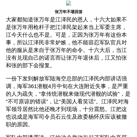
张万年不堪回首
大家都知道张万年是江泽民的恩人，十六大如果不
是张万年用枪杆子把江泽民架起来当上军委主席，
江今天什么也不是。可是，正因为张万年有这份本
事，所以江泽民非常妒嫉，他不能容忍军队官兵对
他的服从是来自于张万年的命令。十六大后，当江
没有兑现自己的诺言而让张万年退休后，江又怕张
和张的部下会报复。
一份下发到解放军陆海空总部的江泽民内部讲话强
调，海军361潜舰4月中旬在大连附近失事，是严重
的人为疏失，“拿传统潜舰来做现代潜舰的试验”，是
“不可原谅的错误”，让“美国人看笑话”。江泽民对海
军领导居然比他还晚才到现场，十分震怒。江把这
也说成是海军司令员石云生及政委杨怀庆应该被撤
职的原因。