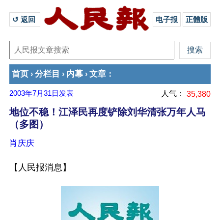
↺ 返回 
电子报
正體版
首页
分栏目
内幕
文章
›
›
›
：
2003年7月31日
发表
人气：
35,380
地位不稳！江泽民再度铲除刘华清张万年人马
（多图）
肖庆庆
【人民报消息】