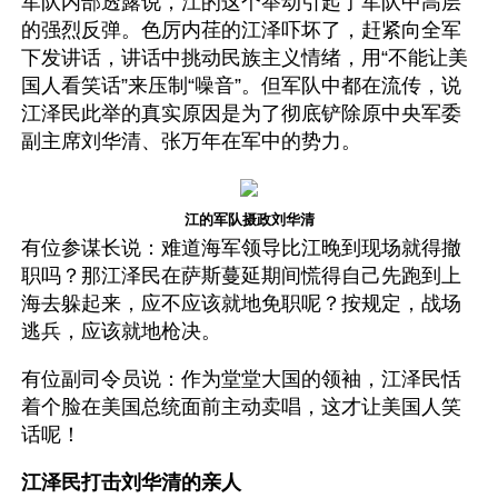
军队内部透露说，江的这个举动引起了军队中高层
的强烈反弹。色厉内荏的江泽吓坏了，赶紧向全军
下发讲话，讲话中挑动民族主义情绪，用“不能让美
国人看笑话”来压制“噪音”。但军队中都在流传，说
江泽民此举的真实原因是为了彻底铲除原中央军委
副主席刘华清、张万年在军中的势力。
江的军队摄政刘华清
有位参谋长说：难道海军领导比江晚到现场就得撤
职吗？那江泽民在萨斯蔓延期间慌得自己先跑到上
海去躲起来，应不应该就地免职呢？按规定，战场
逃兵，应该就地枪决。
有位副司令员说：作为堂堂大国的领袖，江泽民恬
着个脸在美国总统面前主动卖唱，这才让美国人笑
话呢！ 
江泽民打击刘华清的亲人