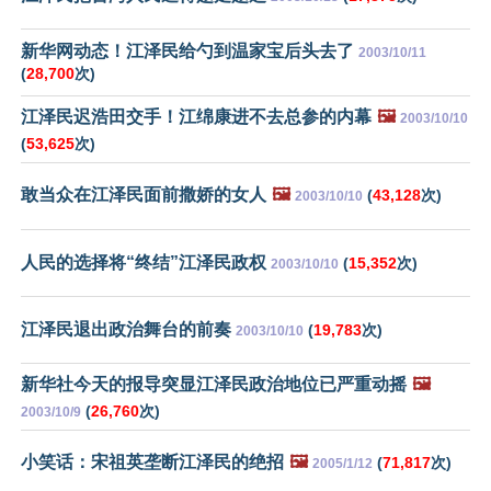
新华网动态！江泽民给勺到温家宝后头去了
2003/10/11
(
28,700
次)
江泽民迟浩田交手！江绵康进不去总参的内幕
🖼️
2003/10/10
(
53,625
次)
敢当众在江泽民面前撒娇的女人
🖼️
(
43,128
次)
2003/10/10
人民的选择将“终结”江泽民政权
(
15,352
次)
2003/10/10
江泽民退出政治舞台的前奏
(
19,783
次)
2003/10/10
新华社今天的报导突显江泽民政治地位已严重动摇
🖼️
(
26,760
次)
2003/10/9
小笑话：宋祖英垄断江泽民的绝招
🖼️
(
71,817
次)
2005/1/12