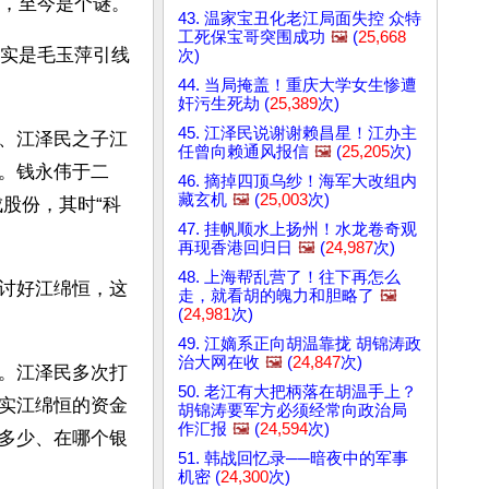
，至今是个谜。
43. 温家宝丑化老江局面失控 众特
工死保宝哥突围成功
🖼️
(
25,668
实是毛玉萍引线
次)
44. 当局掩盖！重庆大学女生惨遭
奸污生死劫 (
25,389
次)
45. 江泽民说谢谢赖昌星！江办主
、江泽民之子江
任曾向赖通风报信
🖼️
(
25,205
次)
。钱永伟于二
46. 摘掉四顶乌纱！海军大改组内
藏玄机
🖼️
(
25,003
次)
股份，其时“科
47. 挂帆顺水上扬州！水龙卷奇观
再现香港回归日
🖼️
(
24,987
次)
48. 上海帮乱营了！往下再怎么
讨好江绵恒，这
走，就看胡的魄力和胆略了
🖼️
(
24,981
次)
49. 江嫡系正向胡温靠拢 胡锦涛政
治大网在收
🖼️
(
24,847
次)
。江泽民多次打
50. 老江有大把柄落在胡温手上？
实江绵恒的资金
胡锦涛要军方必须经常向政治局
作汇报
🖼️
(
24,594
次)
多少、在哪个银
51. 韩战回忆录──暗夜中的军事
机密 (
24,300
次)