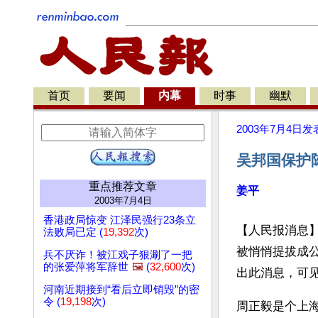
首页
要闻
内幕
时事
幽默
2003年7月4日
发
吴邦国保护
重点推荐文章
姜平
2003年7月4日
香港政局惊变 江泽民强行23条立
【人民报消息
法败局已定 (
19,392
次)
被悄悄提拔成
兵不厌诈！被江戏子狠涮了一把
的张爱萍将军辞世
🖼️
(
32,600
次)
出此消息，可
河南近期接到“看后立即销毁”的密
令 (
19,198
次)
周正毅是个上