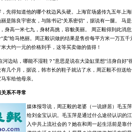
宇，先得知道他的哪个枕边风头硬。上海官场盛传九五年上海
丽是陈良宇密友，与陈书记“关系密切”，据说有一腿。 马
”，身高一米七九，身材高挑，容貌美丽。 周正毅得到此消
价“卖”给马艳丽。周正毅识做的结果是售价每平方米一万五千
方米大约一元的价格到手，这等买卖做的值得！
在河边站，哪能不湿鞋？”意思是说在大染缸里想“洁身自好”
没有几个月，据说，韩市长的鞋子就沾了水，周正毅不但送给
宝马车给他母亲。
恒关系不寻常
媒体报导说，周正毅的老婆（一说姘居）毛玉萍
给刘金宝认识。毛玉萍是通过什么途径认识的江
入中共上流社会的？她在和周一起生活前是靠什