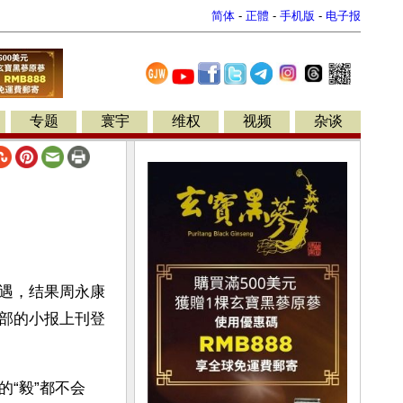
简体
-
正體
-
手机版
-
电子报
专题
寰宇
维权
视频
杂谈
遇，结果周永康
部的小报上刊登
“毅”都不会