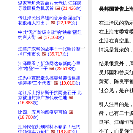
温家宝坦承致命八大危机 江泽民
导致民反危机居首
🖼️
(
21,426
次)
吴邦国警告上海
传江泽民出席纽约音乐会 梁冠军
在江泽民的指
花俊雄大打出手
🖼️
(
22,135
次)
在上海市委常
中共“无产阶级专政”的“铁拳”砸纽
约唐人街
🖼️
(
17,163
次)
生活在真空里
江整广东帮的故事！一张照片整
情况是复杂的
掉广州市长
🖼️
(
35,717
次)
结果很意外，
江泽民看了新华网这条新闻心里
准“格登”一下子
🖼️
(
29,519
次)
吴邦国和曾庆
江系中宣部牵头搞突然袭击逼胡
黄菊、陈良宇
锦涛捧“三个代表”
🖼️
(
19,010
次)
过会见，是在
老江斥上报萨斯干扰两会召开 北
京被迫封掉广东代表住地
🖼️
(
16,883
次)
引人注目的是
比四、五月的瘟疫更可怕
🖼️
酵，已有二十
(
18,700
次)
良宇、江绵恒
江泽民怕判刑材料不够多！纽约
不了，而是你
中领馆卖力帮忙
🖼️
(
18,840
次)