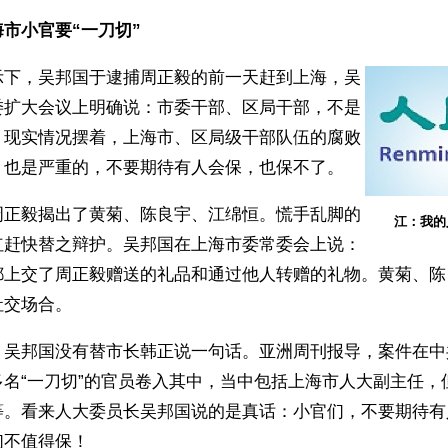
市小官要“一刀切”
示下，吴邦国于逮捕周正毅的前一天赶到上海，吴
委扩大会议上明确说：市委干部、区局干部，不是
。现实情况摆着，上海市、区局级干部队伍的腐败
，也是严重的，不要期待有人会保，也保不了。
周正毅揭出了黄菊、陈良宇、江绵恒。慌手乱脚的
江：我的
红赶快替之辩护。吴邦国在上海市委常委会上说：
都上交了周正毅赠送的礼品和通过他人转赠的礼物。黄菊、陈
社交场合。
，吴邦国没有替市长韩正说一句话。亚洲周刊报导，案件在中
多名“一刀切”的官员卷入其中，当中包括上海市人大副主任，
等。看来人大委员长吴邦国说的是真话：小官们，不要期待有
们不值得保！