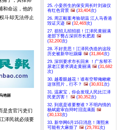
逮捕了，其律师
25. 小妾所生的保安局长叶刘淑仪
捕和命运，他的
有红色背景
🖼️
(
33,404
次)
权斗却无法停止
26. 周正毅案考验胡温 江人马香港
毁证灭迹
🖼️
(
32,469
次)
27. 损招儿招招损！江泽民黄丽满
老部下臀占深圳市长肥差
🖼️
(
32,200
次)
28. 不好意思！江泽民伪造的这段
历史被新华社踢爆
🖼️
(
31,864
次)
29. 深圳要求市长回来 ！广东帮不
尿老江要求调走黄丽满
🖼️
(
31,682
次)
30. 越看眼越花！谁有空帮俺瞅瞅
这张照片，行不？
🖼️
(
30,831
次)
31. 温家宝，你会发现人民比江泽
马艳丽
民更厉害！
🖼️
(
30,352
次)
32. 到底是谁要整谁？不明内情的
杨斌庭审自辩时泪流满面
🖼️
而是贪官污吏们
(
30,133
次)
江泽民就必须要
33. 新华网6月15日消息！薄熙来
可能有大麻烦了
🖼️
(
29,781
次)