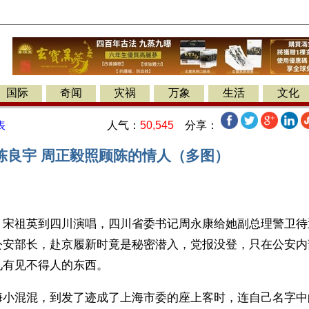
国际
奇闻
灾祸
万象
生活
文化
人气：
50,545
分享：
表
陈良宇 周正毅照顾陈的情人（多图）
】宋祖英到四川演唱，四川省委书记周永康给她副总理警卫待
公安部长，赴京履新时竟是秘密潜入，党报没登，只在公安内
见有见不得人的东西。
海小混混，到发了迹成了上海市委的座上客时，连自己名字中的