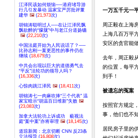
江泽民该如何烦恼──港府堵导游
行几引发暴动 温家宝严厉批评董
一万五千元一平
建华
🖼️
(
21,973
次)
周正毅在上海房
胡锦涛聪明过人──在让江泽民飘
飘欲醉的“朦胧”中与老江分道扬镳
上海几百万平
🖼️
(
22,210
次)
安区的贪官能
中国法庭开始为人民说话了？──
比孙志刚一案更恶性的事件仍在
继续 (
18,679
次)
去年，周正毅
中共会出现以巨大的道德勇气去
的位置，每平
“平反”法轮功的领导人吗？
到手！
(
16,336
次)
心惊肉跳江泽民
🖼️
(
18,411
次)
被遗忘的冤案
胡锦涛七一肉麻吹捧“三个代表” 温
家宝暗示“胡温百日维新”失败
🖼️
按照官方规定
(
23,083
次)
事，他们也不知
加拿大法轮功上诉成功 藐视法
庭“案中案”亦将审理
🖼️
(
18,145
次)
居民房子里的
道琼新闻：北京切断 CNN 反23条
立法报导 (
16,808
次)