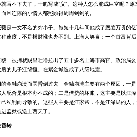
半就写不下去了，干脆写成“义”。这种人怎么能成巨富呢？原
，而且连陈的小情人都照顾得周周到到的。
正毅是一文不名的穷小子。短短十几年间他成了腰缠万贯的亿
这种速度，不是横财谁也办不到。上海人笑言：一个首富背后
正毅一被捕就踢里吐噜拉出了五十多名上海市高官、政治局委
太后的儿子江绵恒。在紫金城造成了八级地震。 
国的金融崩溃而哭昏倒过去。金融崩溃主要有两个原因，一是
部人配合是根本办不成的；二是借贷的坏账，这主要是以江泽
一己私利而导致的。这些人主要是江家帮，不是江泽民的人，
送进监狱或送上西天了。
轮番转