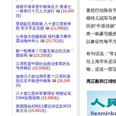
港府不堪承受中南海压力 香港七
要想巴结陈良
一将举行十万人大游行
🖼️
(
16,949
次)
模特儿冠军马艳
受胡副主席刺激 八十老江突发奇
区的“中原佳丽
想 军方手足无措
🖼️
(
21,098
次)
将一栋豪宅贱
公布放大拍摄画面 纽约暴力事件
震动海外华人
🖼️
(
23,752
次)
以象征性每平
新一轮搏杀！江躲玉泉山玩儿命
有句话说：“常
搅胡局
🖼️
(
23,209
次)
任上海市长还
江泽民是中国社会政治变革的头
号绊脚石 (
16,508
次)
物，还送一部
放倒几个政治局常委？江泽民溜
回北京不敢进中南海
🖼️
(
26,249
周正毅和江绵
次)
八十老江恶补军事理论 明报证实
CNN近期传闻 (
18,386
次)
美国国会426比1通过决议反对23
条立法 (
15,681
次)