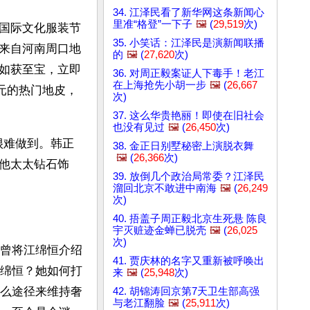
34. 江泽民看了新华网这条新闻心
里准“格登”一下子
🖼️
(
29,519
次)
国际文化服装节
35. 小笑话：江泽民是演新闻联播
是来自河南周口地
的
🖼️
(
27,620
次)
息如获至宝，立即
36. 对周正毅案证人下毒手！老江
在上海抢先小胡一步
🖼️
(
26,667
元的热门地皮，
次)
37. 这么华贵艳丽！即使在旧社会
也没有见过
🖼️
(
26,450
次)
很难做到。韩正
38. 金正日别墅秘密上演脱衣舞
🖼️
(
26,366
次)
他太太钻石饰
39. 放倒几个政治局常委？江泽民
溜回北京不敢进中南海
🖼️
(
26,249
次)
40. 捂盖子周正毅北京生死悬 陈良
宇灭赃迹金蝉已脱壳
🖼️
(
26,025
次)
曾将江绵恒介绍
41. 贾庆林的名字又重新被呼唤出
绵恒？她如何打
来
🖼️
(
25,948
次)
么途径来维持奢
42. 胡锦涛回京第7天卫生部高强
与老江翻脸
🖼️
(
25,911
次)