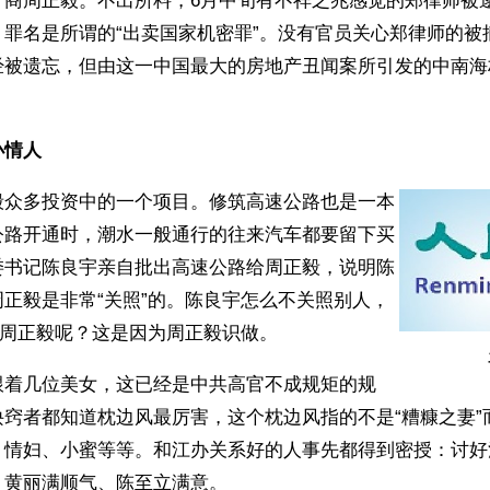
产商周正毅。不出所料，6月中旬有不祥之兆感觉的郑律师被
，罪名是所谓的“出卖国家机密罪”。没有官员关心郑律师的被
经被遗忘，但由这一中国最大的房地产丑闻案所引发的中南海
小情人
毅众多投资中的一个项目。修筑高速公路也是一本
公路开通时，潮水一般通行的往来汽车都要留下买
委书记陈良宇亲自批出高速公路给周正毅，说明陈
正毅是非常“关照”的。陈良宇怎么不关照别人，
”周正毅呢？这是因为周正毅识做。
跟着几位美女，这已经是中共高官不成规矩的规
诀窍者都知道枕边风最厉害，这个枕边风指的不是“糟糠之妻”
、情妇、小蜜等等。和江办关系好的人事先都得到密授：讨好
、黄丽满顺气、陈至立满意。