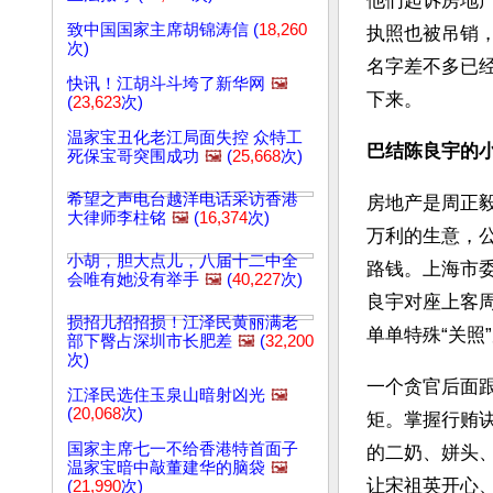
他们起诉房地
致中国国家主席胡锦涛信 (
18,260
执照也被吊销
次)
名字差不多已
快讯！江胡斗斗垮了新华网
🖼️
下来。
(
23,623
次)
温家宝丑化老江局面失控 众特工
巴结陈良宇的
死保宝哥突围成功
🖼️
(
25,668
次)
希望之声电台越洋电话采访香港
房地产是周正
大律师李柱铭
🖼️
(
16,374
次)
万利的生意，
小胡，胆大点儿，八届十二中全
路钱。上海市
会唯有她没有举手
🖼️
(
40,227
次)
良宇对座上客周
损招儿招招损！江泽民黄丽满老
单单特殊“关照
部下臀占深圳市长肥差
🖼️
(
32,200
次)
一个贪官后面
江泽民选住玉泉山暗射凶光
🖼️
(
20,068
次)
矩。掌握行贿
国家主席七一不给香港特首面子
的二奶、姘头
温家宝暗中敲董建华的脑袋
🖼️
让宋祖英开心
(
21,990
次)