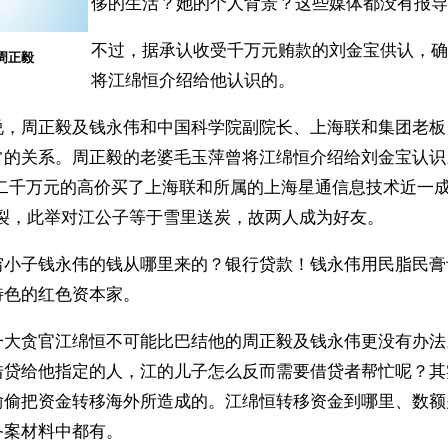
侈的生活？她的个人背景？这些媒体都没有报导
不过，据承认收受千万元贿款的刘金宝供认，确
周正毅
将江绵恒介绍给他认识的。
说，周正毅及钱永伟和中国科学院副院长、上海联和集团老板
常的关系。周正毅的老婆毛玉萍曾将江绵恒介绍给刘金宝认识
以二千万元的高价买了上海联和所属的上海星通信息技术近一成
爆裂，此举对江公子等于雪里送炭，故两人成为好友。
穷小子钱永伟的钱从哪里来的？银行贷款！钱永伟用民脂民膏
特色的红色资本家。
一大贪官江绵恒不可能比巴结他的周正毅及钱永伟更没有办法
借贷给他指定的人，江的儿子怎么反而需要借贷者帮忙呢？其
偷偷把资金转移海外所造成的。江绵恒转移资金到哪里、数额
备案材料中都有。