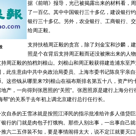
据《前哨》报导，光已被揭露出来的材料看，周
了一百亿。其中中国银行三十多亿，建设银行约
银行三十多亿。另外，农业银行、工商银行、交
给周正毅。
支持扶植周正毅的贪宫，除了刘金宝和沙麟，建
毅
照是个在背后支持周正毅而还没被揪出来的人物
支持周正毅的拍档刘根山。刘根山和周正毅获得建造浦东至芦
同，此生意由中共中央政治局委员、上海市委书记陈良宇亲自
币。这些钱从哪里来?刘根山在福布斯排名第五十八，资产约
房地产，一向得到张恩照的“关照”。张恩照原是建行上海分行
海帮”的关系于去年初上调北京建行总行任行长。
一次自杀的王雪冰就是按照江泽民的指示批准给许多人借贷巨
了银行的门就是肉包子打饿狗。那些人别出事，一出事自己就
一推六二五佯装不知，要是事情闹得太大，说不定江就要灭口