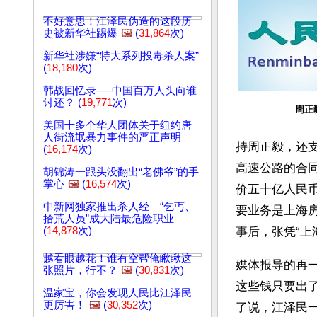
不好意思！江泽民伪造的这段历
史被新华社踢爆
🖼️
(
31,864
次)
新华社涉嫌“特大系列投毒杀人案”
(
18,180
次)
韩战回忆录──中国百万人头向谁
讨还？ (
19,771
次)
周正
美国十多个华人团体关于纽约唐
人街流氓暴力事件的严正声明
持周正毅，还
(
16,174
次)
高速公路的合
胡锦涛一跟头没翻出“老佛爷”的手
掌心
🖼️
(
16,574
次)
价五十亿人民
中新网独家推出杀人经 “乞丐、
要业务是上海
拾荒人员”成大陆最危险职业
(
14,878
次)
事后，张凭“上
越看眼越花！谁有空帮俺瞅瞅这
媒体报导的再
张照片，行不？
🖼️
(
30,831
次)
这些钱只要出
温家宝，你会发现人民比江泽民
更厉害！
🖼️
(
30,352
次)
了说，江泽民