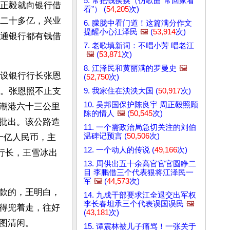
5. 常把钱换换（仿歌曲“常回家看
正毅就向银行借
看”） (
54,205
次)
二十多亿，兴业
6. 朦胧中看门道！这篇满分作文
提醒小心江泽民
🖼️
(
53,914
次)
通银行都有钱借
7. 老歌填新词：不唱小芳 唱老江
🖼️
(
53,871
次)
8. 江泽民和黄丽满的罗曼史
🖼️
设银行行长张恩
(
52,750
次)
。张恩照不止支
9. 我家住在泱泱大国 (
50,917
次)
10. 吴邦国保护陈良宇 周正毅照顾
潮港六十三公里
陈的情人
🖼️
(
50,545
次)
批出。该公路造
11. 一个需政治局急切关注的刘伯
温碑记预言 (
50,506
次)
十亿人民币，主
12. 一个动人的传说 (
49,166
次)
行长，王雪冰出
13. 周供出五十余高官官官圆睁二
目 李鹏借三个代表狠将江泽民一
军
🖼️
(
44,573
次)
款的，王明白，
14. 九成干部要求江全退交出军权
李长春坦承三个代表误国误民
🖼️
得兜着走，往好
(
43,181
次)
图清闲。
15. 谭震林被儿子痛骂！一张关于