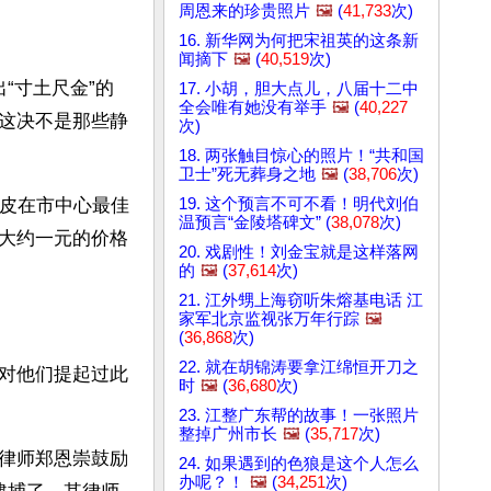
周恩来的珍贵照片
🖼️
(
41,733
次)
16. 新华网为何把宋祖英的这条新
闻摘下
🖼️
(
40,519
次)
“寸土尺金”的
17. 小胡，胆大点儿，八届十二中
全会唯有她没有举手
🖼️
(
40,227
这决不是那些静
次)
18. 两张触目惊心的照片！“共和国
卫士”死无葬身之地
🖼️
(
38,706
次)
19. 这个预言不可不看！明代刘伯
地皮在市中心最佳
温预言“金陵塔碑文” (
38,078
次)
大约一元的价格
20. 戏剧性！刘金宝就是这样落网
的
🖼️
(
37,614
次)
21. 江外甥上海窃听朱熔基电话 江
家军北京监视张万年行踪
🖼️
(
36,868
次)
22. 就在胡锦涛要拿江绵恒开刀之
对他们提起过此
时
🖼️
(
36,680
次)
23. 江整广东帮的故事！一张照片
整掉广州市长
🖼️
(
35,717
次)
律师郑恩崇鼓励
24. 如果遇到的色狼是这个人怎么
办呢？！
🖼️
(
34,251
次)