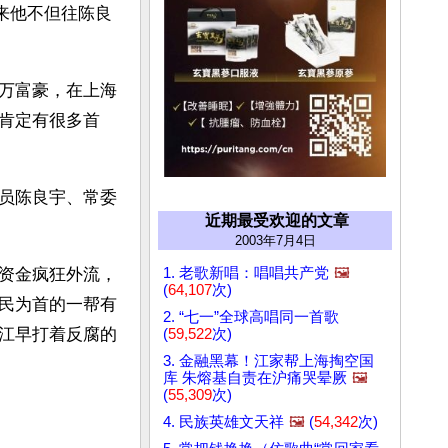
来他不但往陈良
万富豪，在上海
肯定有很多首
员陈良宇、常委
近期最受欢迎的文章
2003年7月4日
1. 老歌新唱：唱唱共产党
🖼️
资金疯狂外流，
(
64,107
次)
民为首的一帮有
2. “七一”全球高唱同一首歌
江早打着反腐的
(
59,522
次)
3. 金融黑幕！江家帮上海掏空国
库 朱熔基自责在沪痛哭晕厥
🖼️
(
55,309
次)
4. 民族英雄文天祥
🖼️
(
54,342
次)