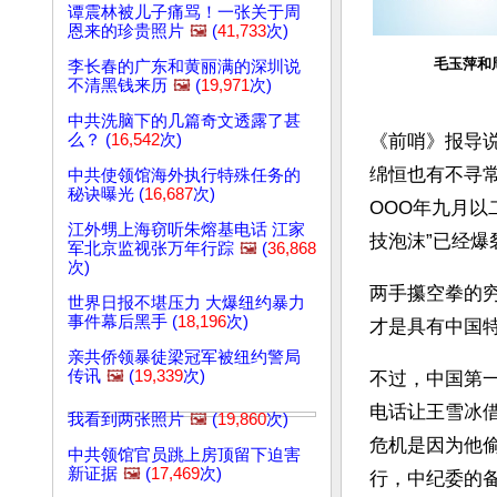
谭震林被儿子痛骂！一张关于周
恩来的珍贵照片
🖼️
(
41,733
次)
毛玉萍和
李长春的广东和黄丽满的深圳说
不清黑钱来历
🖼️
(
19,971
次)
中共洗脑下的几篇奇文透露了甚
么？ (
16,542
次)
《前哨》报导
绵恒也有不寻
中共使领馆海外执行特殊任务的
秘诀曝光 (
16,687
次)
OOO年九月
江外甥上海窃听朱熔基电话 江家
技泡沫”已经
军北京监视张万年行踪
🖼️
(
36,868
次)
两手攥空拳的
世界日报不堪压力 大爆纽约暴力
事件幕后黑手 (
18,196
次)
才是具有中国
亲共侨领暴徒梁冠军被纽约警局
传讯
🖼️
(
19,339
次)
不过，中国第
电话让王雪冰
我看到两张照片
🖼️
(
19,860
次)
危机是因为他
中共领馆官员跳上房顶留下迫害
新证据
🖼️
(
17,469
次)
行，中纪委的