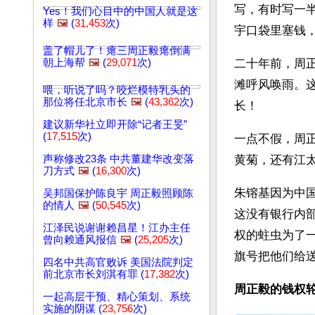
写，有时写一
Yes！我们心目中的中国人就是这
样
🖼️
(
31,453
次)
宇口袋里塞钱
盖了帽儿了！瘪三周正毅瘪倒满
朝上海帮
🖼️
(
29,071
次)
二十年前，周
滩呼风唤雨。
喂，听说了吗？咬烂模特乳头的
那位将任北京市长
🖼️
(
43,362
次)
长！
建议新华社立即开除“记者王旻”
(
17,515
次)
一点不假，周
声称修改23条 中共董建华改变落
黄菊，还有江
刀方式
🖼️
(
16,300
次)
朱镕基因为中
吴邦国保护陈良宇 周正毅照顾陈
的情人
🖼️
(
50,545
次)
这没有银行内
江泽民说谢谢赖昌星！江办主任
权的蛀虫为了
曾向赖通风报信
🖼️
(
25,205
次)
旗号把他们给
四名中共高官败诉 美国法院判定
前北京市长刘淇有罪 (
17,382
次)
周正毅的钱权
一起高层干预、精心策划、系统
实施的阴谋 (
23,756
次)