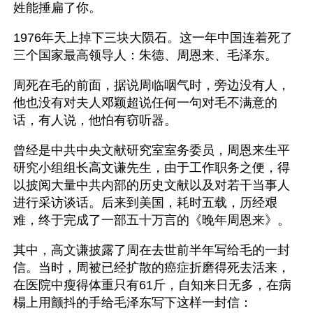
姓能捶扁了你。
1976年天上掉下三块大陨石。这一年中国连着死了
三个国家最高领导人：朱德、周恩来、毛泽东。
周死在毛的前面，据说周临咽气时，旁边没有人，
他也没有对夫人邓颖超说任何一句对毛不满意的
话，有人说，他怕有窃听器。
曾经是中共中央文献研究室室务委员，周恩来生平
研究小组组长高文谦先生，由于工作职务之便，得
以披阅大量中共内部的历史文献以及对若干当事人
进行采访谈话。后来到美国，耗时五载，历经艰
难，终于完成了一部五十万言的《晚年周恩来》。 
其中，高文谦披露了周在去世前半年写给毛的一封
信。当时，周被已经扩散的癌症折磨得死去活来，
在医院中瘦得体重只有61斤，自知来日无多，在病
榻上用颤抖的手给毛泽东写下这样一封信： 