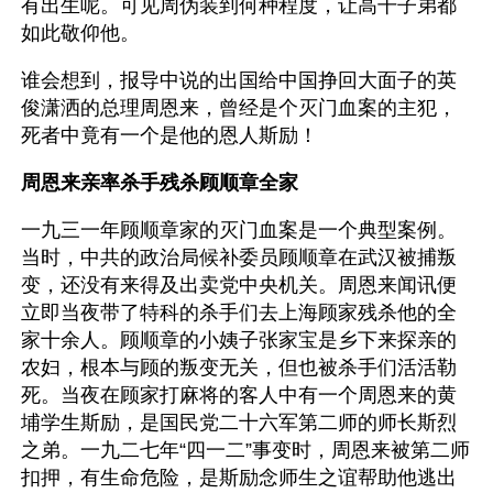
有出生呢。可见周伪装到何种程度，让高干子弟都
如此敬仰他。
谁会想到，报导中说的出国给中国挣回大面子的英
俊潇洒的总理周恩来，曾经是个灭门血案的主犯，
死者中竟有一个是他的恩人斯励！
周恩来亲率杀手残杀顾顺章全家
一九三一年顾顺章家的灭门血案是一个典型案例。
当时，中共的政治局候补委员顾顺章在武汉被捕叛
变，还没有来得及出卖党中央机关。周恩来闻讯便
立即当夜带了特科的杀手们去上海顾家残杀他的全
家十余人。顾顺章的小姨子张家宝是乡下来探亲的
农妇，根本与顾的叛变无关，但也被杀手们活活勒
死。当夜在顾家打麻将的客人中有一个周恩来的黄
埔学生斯励，是国民党二十六军第二师的师长斯烈
之弟。一九二七年“四一二”事变时，周恩来被第二师
扣押，有生命危险，是斯励念师生之谊帮助他逃出