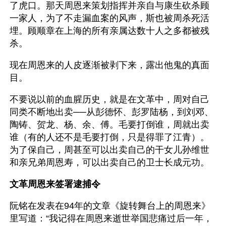
了虎口。那天周恩来策划指挥并亲自与康生砍杀顾
一家人，为了不走漏血案的风声，斯也被周杀死活
埋。顾顺章在上海的所有亲属达数十人之多都被残
杀。 　 
现在周恩来的人皮逐渐被剥下来，露出他鬼的真面
目。
不要说以前的血腥历史，就是在文革中，周对自己
同类不断地出卖──从彭德怀、彭罗陆杨，到刘邓、
陶铸、贺龙、杨、余、傅。毛要打倒谁，周就出卖
谁（有的人还不是毛要打倒，只是得罪了江青）。
为了保自己，周甚至可以出卖自己的干女儿孙维世
和亲兄弟周恩寿，可以出卖自己的卫士长成元功。 
文革周恩来签署逮捕令
阮铭在发表在94年的文章《旋转舞台上的周恩来》
里写道：“我记得在周恩来逝世举国悲痛过后一年，