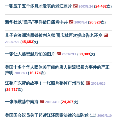
一张压了五个多月才发表的老江照片
🖼️
(
24,462
次)
2003/8/24
新华社以“皇马”事件借口痛骂中共
🖼️
(
20,320
次)
2003/8/4
儿子在澳洲洗黑钱被判入狱 贾庆林再次提出告老还乡
🖼️
(
45,653
次)
2003/7/29
一张让人越想越后怕的图片
🖼️
(
39,303
次)
2003/7/11
美国十多个华人团体关于纽约唐人街流氓暴力事件的严正
声明
(
16,174
次)
2003/7/3
江整广东帮的故事！一张照片整掉广州市长
🖼️
2003/6/25
(
35,717
次)
一张纸震荡中南海
🖼️
(
24,367
次)
2003/6/10
美国国会议员关于起诉江泽民案法律论点陈述 (上)
2003/6/10