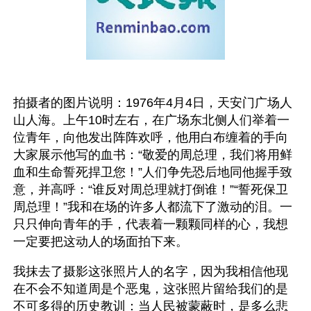
拍摄者的图片说明：1976年4月4日，天安门广场人
山人海。上午10时左右，在广场东北侧人们举着一
位青年，向他发出阵阵欢呼，他用白布缠着的手向
大家展示他写的血书：“敬爱的周总理，我们将用鲜
血和生命誓死捍卫您！”人们争先恐后地同他握手致
意，并高呼：“谁反对周总理就打倒谁！”“誓死保卫
周总理！”我和在场的许多人都流下了激动的泪。一
只只伸向青年的手，代表着一颗颗同样的心，我想
一定要把这动人的场面拍下来。 
我抹去了摄影这张照片人的名字，因为我相信他现
在不会不知道周是个恶鬼，这张照片留给我们的是
不可多得的历史教训：当人民被蒙蔽时，是多么悲