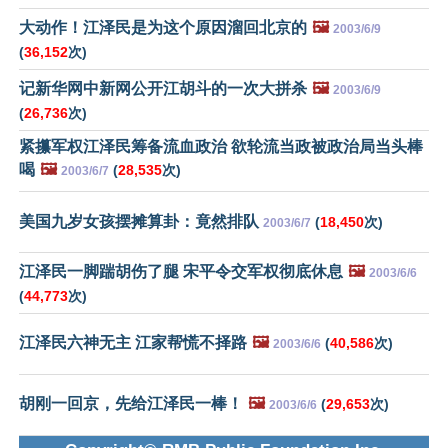
大动作！江泽民是为这个原因溜回北京的
🖼️
2003/6/9
(
36,152
次)
记新华网中新网公开江胡斗的一次大拼杀
🖼️
2003/6/9
(
26,736
次)
紧攥军权江泽民筹备流血政治 欲轮流当政被政治局当头棒
喝
🖼️
(
28,535
次)
2003/6/7
美国九岁女孩摆摊算卦：竟然排队
(
18,450
次)
2003/6/7
江泽民一脚踹胡伤了腿 宋平令交军权彻底休息
🖼️
2003/6/6
(
44,773
次)
江泽民六神无主 江家帮慌不择路
🖼️
(
40,586
次)
2003/6/6
胡刚一回京，先给江泽民一棒！
🖼️
(
29,653
次)
2003/6/6