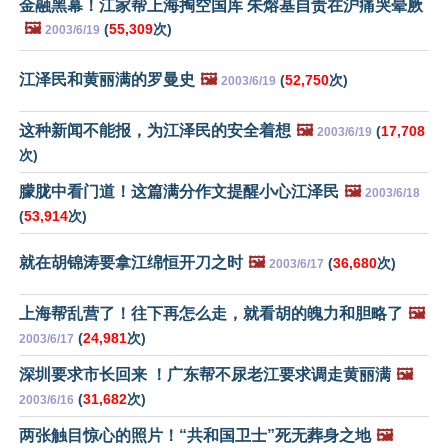
金融黑幕！江家帮上海掏空国库 朱熔基自责在沪痛哭晕厥
🖼️
(
55,309
次)
2003/6/19
江泽民和黄丽满的罗曼史
🖼️
(
52,750
次)
2003/6/19
这种新闻不能报，为江泽民的安全着想
🖼️
(
17,708
2003/6/19
次)
朦胧中看门道！这篇满分作文提醒小心江泽民
🖼️
2003/6/18
(
53,914
次)
就在胡锦涛要拿江绵恒开刀之时
🖼️
(
36,680
次)
2003/6/17
上海帮乱营了！往下再怎么走，就看胡的魄力和胆略了
🖼️
(
24,981
次)
2003/6/17
深圳要求市长回来 ！广东帮不尿老江要求调走黄丽满
🖼️
(
31,682
次)
2003/6/16
两张触目惊心的照片！“共和国卫士”死无葬身之地
🖼️