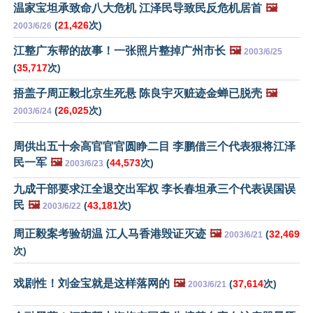
温家宝坦承致命八大危机 江泽民导致民反危机居首
🖼️
(
21,426
次)
2003/6/26
江整广东帮的故事！一张照片整掉广州市长
🖼️
2003/6/25
(
35,717
次)
捂盖子周正毅北京生死悬 陈良宇灭赃迹金蝉已脱壳
🖼️
(
26,025
次)
2003/6/24
周供出五十余高官官官圆睁二目 李鹏借三个代表狠将江泽
民一军
🖼️
(
44,573
次)
2003/6/23
九成干部要求江全退交出军权 李长春坦承三个代表误国误
民
🖼️
(
43,181
次)
2003/6/22
周正毅案考验胡温 江人马香港毁证灭迹
🖼️
(
32,469
2003/6/21
次)
戏剧性！刘金宝就是这样落网的
🖼️
(
37,614
次)
2003/6/21