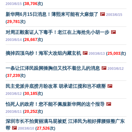
(
38,706
次)
2003/6/15
新华网6月15日消息！薄熙来可能有大麻烦了
🖼️
2003/6/15
(
29,781
次)
对周正毅案证人下毒手！老江在上海抢先小胡一步
🖼️
(
26,667
次)
2003/6/14
摘掉四顶乌纱！海军大改组内藏玄机
🖼️
(
25,003
次)
2003/6/13
一条让江泽民跺脚捶胸但又找不着岔儿的消息
🖼️
2003/6/12
(
37,239
次)
民主党派井底捞月盼改革 胡承诺江搅和岂不瞎掰
🖼️
(
30,185
次)
2003/6/12
怕死人的政府！您不能不佩服新华网的这个报导
🖼️
(
20,252
次)
2003/6/11
深圳市长不拍黄丽满马屁被贬 江泽民为相好撑腰狠整广东
帮
🖼️
(
27,526
次)
2003/6/10