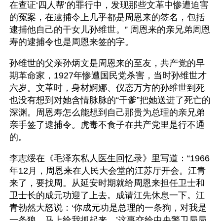
在查证‘四人帮’的罪行中，发现那些文革中惨遭迫害
的冤案，在逮捕令上几乎都是周恩来的签名，包括
逮捕他自己的干女儿孙维世。” 周恩来的亲兄弟周恩
寿的逮捕令也是周恩来签的字。
孙维世的父亲孙炳文是周恩来的至友，共产党的早
期革命家，1927年惨遭国民党杀害，当时孙维世才
六岁。文革时，身材婀娜、仪态万方的孙维世到死
也没有想到对她含情脉脉的“干爹”把她送进了死亡的
深渊。周恩寿怎么能想到自己那贵为总理的亲兄弟
亲手签了逮捕令。虎毒不食子在共产党里是行不通
的。  
李志绥在《毛泽东私人医生回忆录》里写道：“1966
年12月，周恩来在人民大会堂的江苏厅开会。江青
来了，要找周。从延安时期就给周恩来担任卫士和
卫士长的成元功迎了上去。成请江先休息一下。江
青勃然大怒说：‘你成元功是总理的一条狗，对我是
一条狼。马上给我抓起来。’这事交给中央警卫局局