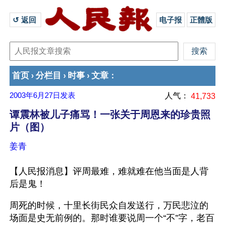
↺ 返回 
电子报
正體版
首页
分栏目
时事
文章
›
›
›
：
2003年6月27日
发表
人气：
41,733
谭震林被儿子痛骂！一张关于周恩来的珍贵照
片（图）
姜青
【人民报消息】评周最难，难就难在他当面是人背
后是鬼！
周死的时候，十里长街民众自发送行，万民悲泣的
场面是史无前例的。那时谁要说周一个“不”字，老百