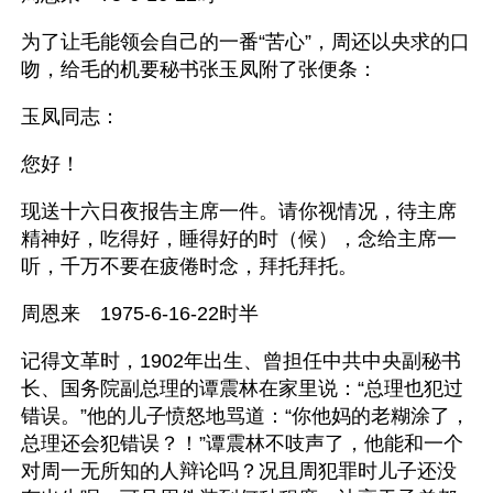
为了让毛能领会自己的一番“苦心”，周还以央求的口
吻，给毛的机要秘书张玉凤附了张便条： 
玉凤同志： 
您好！ 
现送十六日夜报告主席一件。请你视情况，待主席
精神好，吃得好，睡得好的时（候），念给主席一
听，千万不要在疲倦时念，拜托拜托。　  
周恩来　1975-6-16-22时半  
记得文革时，1902年出生、曾担任中共中央副秘书
长、国务院副总理的谭震林在家里说：“总理也犯过
错误。”他的儿子愤怒地骂道：“你他妈的老糊涂了，
总理还会犯错误？！”谭震林不吱声了，他能和一个
对周一无所知的人辩论吗？况且周犯罪时儿子还没