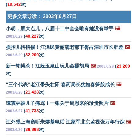
(
19,542
次)
更多文章导读：
2003年6月27日
小胡，胆大点儿，八届十二中全会唯有她没有举手
🖼️
(
40,227
次)
2003/6/29
损招儿招招损！江泽民黄丽满老部下臀占深圳市长肥差
🖼️
(
32,200
次)
2003/6/29
新一轮搏杀！江躲玉泉山玩儿命搅胡局
🖼️
(
23,209
2003/6/28
次)
“三个代表”老江带头壮阳 春药局长犹如春笋般成长
🖼️
(
21,428
次)
2003/6/28
谭震林被儿子痛骂！一张关于周恩来的珍贵照片
🖼️
(
41,733
次)
2003/6/27
江外甥上海窃听朱熔基电话 江家军北京监视张万年行踪
🖼️
(
36,868
次)
2003/6/26