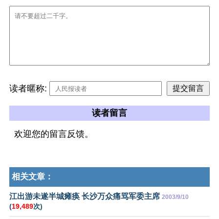
读者暱称:
读者留言
欢迎您的留言反馈。
相关文章：
江出游未遂半城瘫痪 长沙万众痛骂军委主席
2003/9/10
(
19,489
次)