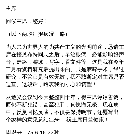
主席： 
问候主席，您好！ 
（以下两段汇报病况，略） 
为人民为世界人的为共产主义的光明前途，恳请主
席在接见布特同志之后，早治眼病，必能影响好声
音，走路，游泳，写字，看文件等。这是我在今年
三月看资料研究后提出来的。只是麻醉手术，经过
研究，不管它是有效无效，我不敢断定对主席是否
适宜。这段话，略表我的寸心和切望！ 
从遵义会议到今天整整四十年，得主席谆谆善诱，
而仍不断犯错，甚至犯罪，真愧悔无极。现在病
中，反复回忆反省，不仅要保持晚节，还愿写出一
个象样的意见总结出来。 祝主席日益健康！　 
周恩来　75-6-16-22时