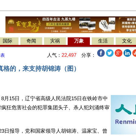
国际
奇闻
灾祸
万象
生活
文化
人气：
22,497
分享：
发表
真格的，来支持胡锦涛（图）
8月15日，辽宁省高级人民法院15日在铁岭市中
对疯狂危害社会的犯罪集团头子、杀人犯刘涌终审
23日报导，党和国家领导人胡锦涛、温家宝、曾