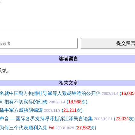
读者留言
反馈。
相关文章
名就中国警方拘捕杜导斌等人致胡锦涛的公开信
(
16,099
2003/11/6
可抱有不切实际的幻想
(
18,968
次)
2003/11/4
插手军方威胁胡锦涛
(
21,211
次)
2003/11/3
声音──国际各界支持呼吁起诉江泽民言论集
(
23,034
次)
2003/10/31
为何三个代表顺利入宪
🖼️
(
27,582
次)
2003/10/29