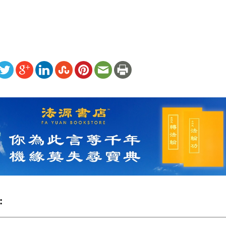
ww.renminbao.com/rmb/articles/2003/8/25/27661.html
: