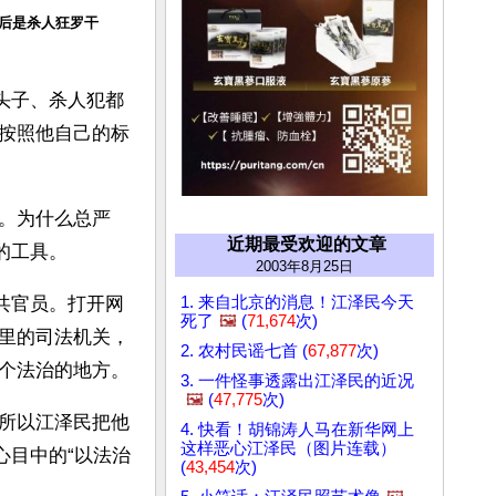
后是杀人狂罗干
头子、杀人犯都
按照他自己的标
。为什么总严
近期最受欢迎的文章
的工具。
2003年8月25日
1. 来自北京的消息！江泽民今天
共官员。打开网
死了
🖼️
(
71,674
次)
里的司法机关，
2. 农村民谣七首 (
67,877
次)
个法治的地方。
3. 一件怪事透露出江泽民的近况
🖼️
(
47,775
次)
所以江泽民把他
4. 快看！胡锦涛人马在新华网上
这样恶心江泽民（图片连载）
心目中的“以法治
(
43,454
次)