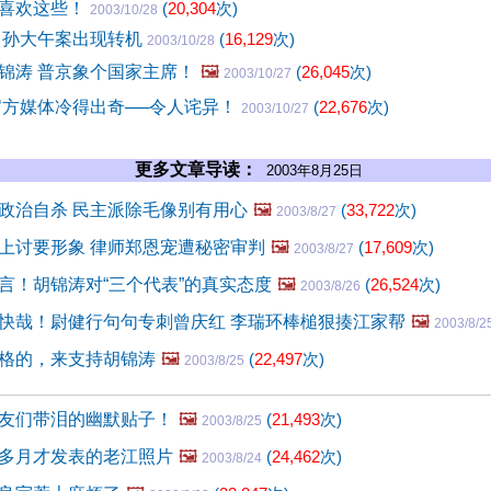
不喜欢这些！
(
20,304
次)
2003/10/28
 孙大午案出现转机
(
16,129
次)
2003/10/28
锦涛 普京象个国家主席！
🖼️
(
26,045
次)
2003/10/27
官方媒体冷得出奇──令人诧异！
(
22,676
次)
2003/10/27
更多文章导读：
2003年8月25日
政治自杀 民主派除毛像别有用心
🖼️
(
33,722
次)
2003/8/27
上讨要形象 律师郑恩宠遭秘密审判
🖼️
(
17,609
次)
2003/8/27
言！胡锦涛对“三个代表”的真实态度
🖼️
(
26,524
次)
2003/8/26
快哉！尉健行句句专刺曾庆红 李瑞环棒槌狠揍江家帮
🖼️
2003/8/2
格的，来支持胡锦涛
🖼️
(
22,497
次)
2003/8/25
友们带泪的幽默贴子！
🖼️
(
21,493
次)
2003/8/25
多月才发表的老江照片
🖼️
(
24,462
次)
2003/8/24