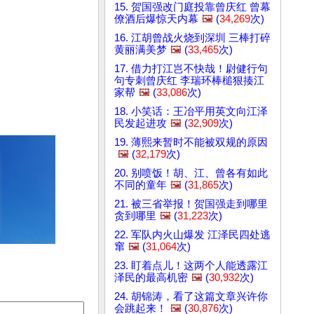
15. 贺国强改门庭投靠曾庆红 曾幕
僚酒后爆惊天内幕
🖼️
(
34,269
次)
16. 江胡曾战火烧到深圳 三棒打碎
黄丽满美梦
🖼️
(
33,465
次)
17. 借力打江岂不快哉！尉健行句
句专刺曾庆红 李瑞环棒槌狠揍江
家帮
🖼️
(
33,086
次)
18. 小笑话：王冶平用英文向江泽
民发起进攻
🖼️
(
32,909
次)
19. 薄熙来暂时不能被双规的原因
🖼️
(
32,179
次)
20. 别喷饭！胡、江、曾各有如此
不同的童年
🖼️
(
31,865
次)
21. 被三省举报！贺国强走到哪里
贪到哪里
🖼️
(
31,223
次)
22. 军队内火山爆发 江泽民四处逃
窜
🖼️
(
31,064
次)
23. 盯着点儿！这两个人能透露江
泽民的最高机密
🖼️
(
30,932
次)
24. 胡锦涛，看了这篇文章兴许你
会跳起来！
🖼️
(
30,876
次)