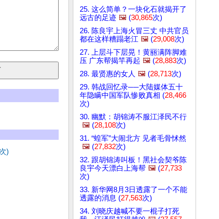
25. 这么简单？一块化石就揭开了
远古的足迹
🖼️
(
30,865
次)
26. 陈良宇上海火冒三丈 中共官员
都在这样糟蹋老江
🖼️
(
29,008
次)
27. 上层斗下层晃！黄丽满阵脚难
压 广东帮揭竿再起
🖼️
(
28,883
次)
28. 最贤惠的女人
🖼️
(
28,713
次)
29. 韩战回忆录──大陆媒体五十
年隐瞒中国军队惨败真相 (
28,466
次)
30. 幽默：胡锦涛不服江泽民不行
🖼️
(
28,108
次)
31. “蝗军”大闹北方 见者毛骨怵然
🖼️
(
27,832
次)
次)
32. 跟胡锦涛叫板！黑社会契爷陈
良宇今天漂白上海帮
🖼️
(
27,733
次)
33. 新华网8月3日透露了一个不能
透露的消息 (
27,563
次)
34. 刘晓庆越喊不要一棍子打死