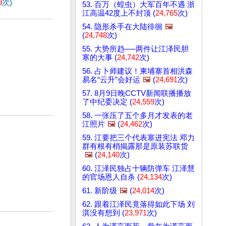
9
次)
53. 百万（蝗虫）大军百年不遇 浙
江高温42度上不封顶 (
24,765
次)
54. 隐形杀手在大陆徘徊
🖼️
(
24,748
次)
55. 大势所趋──两件让江泽民胆
寒的大事 (
24,742
次)
56. 占卜师建议！柬埔寨首相洪森
易名“云升”会好运
🖼️
(
24,691
次)
57. 8月9日晚CCTV新闻联播播放
了中纪委决定 (
24,559
次)
58. 一张压了五个多月才发表的老
江照片
🖼️
(
24,462
次)
59. 江要把三个代表塞进宪法 邓力
群有根有梢揭露那是原装苏联货
🖼️
(
24,140
次)
60. 江泽民独占十辆防弹车 江泽慧
的官场恩人自杀 (
24,134
次)
61. 新阶级
🖼️
(
24,014
次)
62. 跟着江泽民竟落得如此下场 刘
淇没有想到 (
23,971
次)