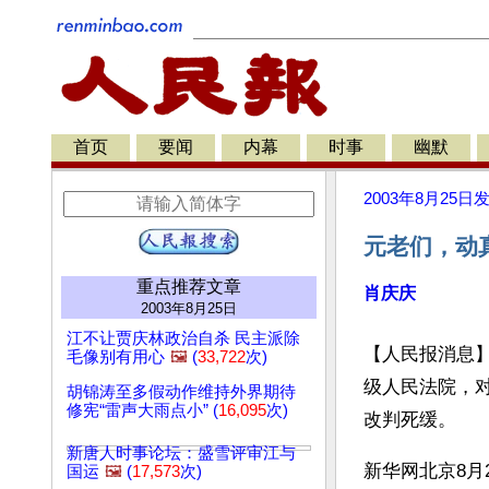
首页
要闻
内幕
时事
幽默
2003年8月25日
元老们，动
重点推荐文章
肖庆庆
2003年8月25日
江不让贾庆林政治自杀 民主派除
【人民报消息】
毛像别有用心
🖼️
(
33,722
次)
级人民法院，
胡锦涛至多假动作维持外界期待
修宪“雷声大雨点小” (
16,095
次)
改判死缓。 
新唐人时事论坛：盛雪评审江与
新华网北京8月
国运
🖼️
(
17,573
次)