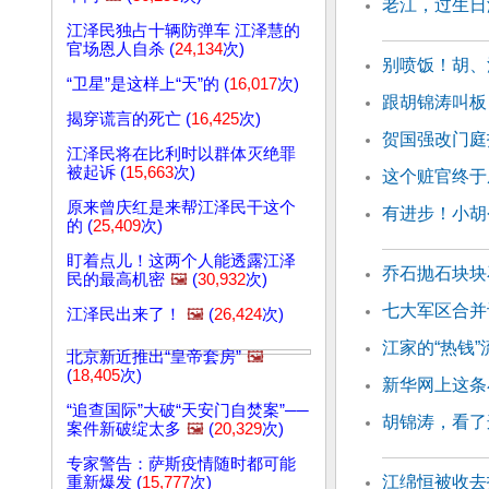
老江，过生日
江泽民独占十辆防弹车 江泽慧的
官场恩人自杀 (
24,134
次)
别喷饭！胡、
“卫星”是这样上“天”的 (
16,017
次)
跟胡锦涛叫板
揭穿谎言的死亡 (
16,425
次)
贺国强改门庭
江泽民将在比利时以群体灭绝罪
被起诉 (
15,663
次)
这个赃官终于
原来曾庆红是来帮江泽民干这个
有进步！小胡
的 (
25,409
次)
盯着点儿！这两个人能透露江泽
乔石抛石块块
民的最高机密
🖼️
(
30,932
次)
七大军区合并
江泽民出来了！
🖼️
(
26,424
次)
江家的“热钱
北京新近推出“皇帝套房”
🖼️
(
18,405
次)
新华网上这条
“追查国际”大破“天安门自焚案”──
胡锦涛，看了
案件新破绽太多
🖼️
(
20,329
次)
专家警告：萨斯疫情随时都可能
江绵恒被收去
重新爆发 (
15,777
次)