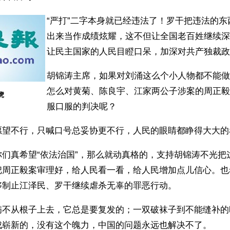
“严打”二字本身就已经违法了！罗干把违法的
出来当作成绩炫耀，这不但让全国老百姓继续深
让民主国家的人民目瞪口呆，加深对共产独裁政
胡锦涛主席，如果对刘涌这么个小人物都不能做
怎么对黄菊、陈良宇、江家两公子涉案的周正毅
虎
服口服的判决呢？
愿望不行，只喊口号总妥协更不行，人民的眼睛都睁得大大的
你们真希望“依法治国”，那么就动真格的，支持胡锦涛不光把
把周正毅案审理好，给人民看一看，给人民增加点儿信心。也
够制止江泽民、罗干继续虐杀无辜的罪恶行动。
病不从根子上去，它总是要复发的；一双破袜子到不能缝补的
成崭新的，没有这个魄力，中国的问题永远也解决不了。