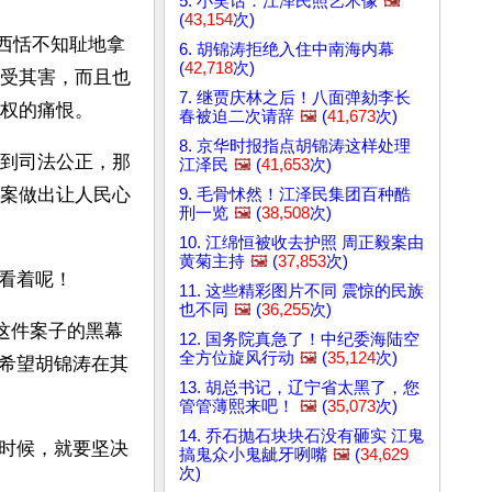
5. 小笑话：江泽民照艺术像
🖼️
(
43,154
次)
东西恬不知耻地拿
6. 胡锦涛拒绝入住中南海内幕
(
42,718
次)
受其害，而且也
7. 继贾庆林之后！八面弹劾李长
权的痛恨。
春被迫二次请辞
🖼️
(
41,673
次)
8. 京华时报指点胡锦涛这样处理
到司法公正，那
江泽民
🖼️
(
41,653
次)
案做出让人民心
9. 毛骨怵然！江泽民集团百种酷
刑一览
🖼️
(
38,508
次)
10. 江绵恒被收去护照 周正毅案由
黄菊主持
🖼️
(
37,853
次)
看着呢！
11. 这些精彩图片不同 震惊的民族
也不同
🖼️
(
36,255
次)
这件案子的黑幕
12. 国务院真急了！中纪委海陆空
全方位旋风行动
🖼️
(
35,124
次)
希望胡锦涛在其
13. 胡总书记，辽宁省太黑了，您
管管薄熙来吧！
🖼️
(
35,073
次)
14. 乔石抛石块块石没有砸实 江鬼
时候，就要坚决
搞鬼众小鬼龇牙咧嘴
🖼️
(
34,629
次)