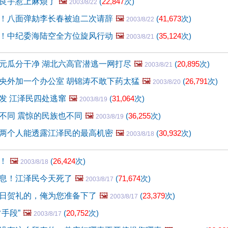
良宇惹上麻烦了
🖼️
(
22,847
次)
2003/8/22
！八面弹劾李长春被迫二次请辞
🖼️
(
41,673
次)
2003/8/22
！中纪委海陆空全方位旋风行动
🖼️
(
35,124
次)
2003/8/21
元瓜分干净 湖北六高官潜逃一网打尽
🖼️
(
20,895
次)
2003/8/21
央外加一个办公室 胡锦涛不敢下药太猛
🖼️
(
26,791
次)
2003/8/20
发 江泽民四处逃窜
🖼️
(
31,064
次)
2003/8/19
不同 震惊的民族也不同
🖼️
(
36,255
次)
2003/8/19
两个人能透露江泽民的最高机密
🖼️
(
30,932
次)
2003/8/18
！
🖼️
(
26,424
次)
2003/8/18
息！江泽民今天死了
🖼️
(
71,674
次)
2003/8/17
日贺礼的，俺为您准备下了
🖼️
(
23,379
次)
2003/8/17
手段”
🖼️
(
20,752
次)
2003/8/17