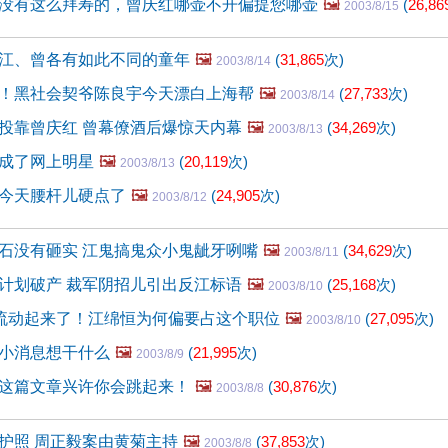
没有这么拜寿的，曾庆红哪壶不开偏提您哪壶
🖼️
(
26,86
2003/8/15
江、曾各有如此不同的童年
🖼️
(
31,865
次)
2003/8/14
！黑社会契爷陈良宇今天漂白上海帮
🖼️
(
27,733
次)
2003/8/14
投靠曾庆红 曾幕僚酒后爆惊天内幕
🖼️
(
34,269
次)
2003/8/13
成了网上明星
🖼️
(
20,119
次)
2003/8/13
今天腰杆儿硬点了
🖼️
(
24,905
次)
2003/8/12
石没有砸实 江鬼搞鬼众小鬼龇牙咧嘴
🖼️
(
34,629
次)
2003/8/11
计划破产 裁军阴招儿引出反江标语
🖼️
(
25,168
次)
2003/8/10
”流动起来了！江绵恒为何偏要占这个职位
🖼️
(
27,095
次)
2003/8/10
小消息想干什么
🖼️
(
21,995
次)
2003/8/9
这篇文章兴许你会跳起来！
🖼️
(
30,876
次)
2003/8/8
护照 周正毅案由黄菊主持
🖼️
(
37,853
次)
2003/8/8