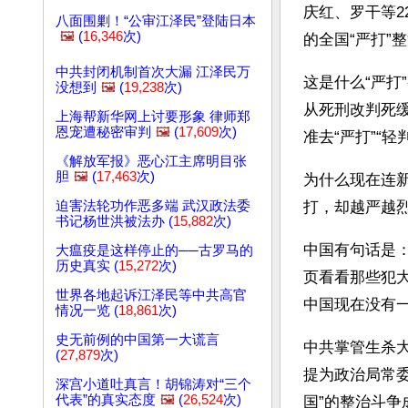
庆红、罗干等
八面围剿！“公审江泽民”登陆日本
🖼️
(
16,346
次)
的全国“严打”
中共封闭机制首次大漏 江泽民万
这是什么“严
没想到
🖼️
(
19,238
次)
从死刑改判死
上海帮新华网上讨要形象 律师郑
恩宠遭秘密审判
🖼️
(
17,609
次)
准去“严打”“轻
《解放军报》恶心江主席明目张
胆
🖼️
(
17,463
次)
为什么现在连
迫害法轮功作恶多端 武汉政法委
打，却越严越烈
书记杨世洪被法办 (
15,882
次)
中国有句话是
大瘟疫是这样停止的──古罗马的
历史真实 (
15,272
次)
页看看那些犯
世界各地起诉江泽民等中共高官
中国现在没有
情况一览 (
18,861
次)
史无前例的中国第一大谎言
中共掌管生杀
(
27,879
次)
提为政治局常委
深宫小道吐真言！胡锦涛对“三个
代表”的真实态度
🖼️
(
26,524
次)
国”的整治斗争