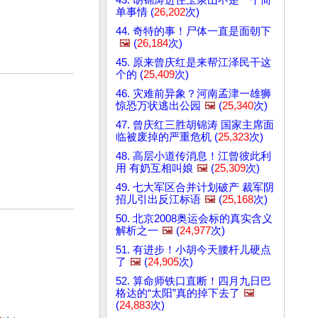
单事情 (
26,202
次)
44. 奇特的事！尸体一直是面朝下
🖼️
(
26,184
次)
45. 原来曾庆红是来帮江泽民干这
个的 (
25,409
次)
46. 灾难前异象？河南孟津一雄狮
惊恐万状逃出公园
🖼️
(
25,340
次)
47. 曾庆红三胜胡锦涛 国家主席面
临被废掉的严重危机 (
25,323
次)
48. 高层小道传消息！江曾彼此利
用 有奶互相叫娘
🖼️
(
25,309
次)
49. 七大军区合并计划破产 裁军阴
招儿引出反江标语
🖼️
(
25,168
次)
50. 北京2008奥运会标的真实含义
解析之一
🖼️
(
24,977
次)
51. 有进步！小胡今天腰杆儿硬点
了
🖼️
(
24,905
次)
52. 算命师铁口直断！四月九日巴
格达的“太阳”真的掉下去了
🖼️
(
24,883
次)