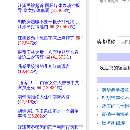
江泽民被起诉 国际媒体轰动性报
导 华文媒体低调 (
15,466
次)
刘晓庆越喊不要一棍子打死我，
江泽民打得越凶
🖼️
(
27,557
次)
江胡较劲！陈良宇惹上麻烦了
🖼️
读者暱称:
(
22,847
次)
继贾庆林之后！八面弹劾李长春
被迫二次请辞
🖼️
(
41,673
次)
我感受较深的几则红朝谎言
欢迎您的留言
(
19,442
次)
“送客”！──白宫女强人曾被中共
官员惹火
🖼️
(
19,934
次)
澳华裔学者联
胡锦涛拒绝入住中南海内幕
对胡锦涛切不
(
42,718
次)
曾庆红已悄悄
胡锦涛进住玉泉山不是一个简单
震撼中南海的
事情 (
26,202
次)
压垮胡锦涛！
江泽民必须为自己当初的行为和