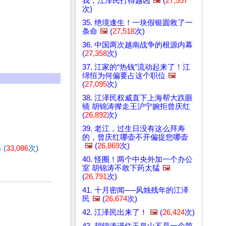
我，江泽民打得越凶
🖼️
(
27,557
次)
35. 绝境逢生！一块假银圆救了一
条命
🖼️
(
27,518
次)
36. 中国两次越南战争的根源内幕
(
27,358
次)
37. 江家的“热钱”流动起来了！江
绵恒为何偏要占这个职位
🖼️
(
27,095
次)
38. 江泽民权威直下上海帮大跌眼
镜 胡锦涛撵走王沪宁婉拒曾庆红
(
26,892
次)
39. 老江，过生日没有这么拜寿
的，曾庆红哪壶不开偏提您哪壶
🖼️
(
26,869
次)
(
33,086
次)
5
40. 怪圈！两个中央外加一个办公
室 胡锦涛不敢下药太猛
🖼️
(
26,791
次)
41. 十月密闻──风烛残年的江泽
民
🖼️
(
26,674
次)
42. 江泽民出来了！
🖼️
(
26,424
次)
43. 胡锦涛进住玉泉山不是一个简