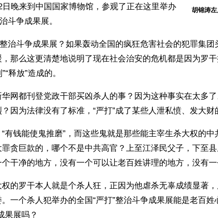
22日晚来到中国国家博物馆，参观了正在这里举办
胡锦涛左
整治斗争成果展。
打”整治斗争成果展？如果轰动全国的疯狂危害社会的犯罪集团
缓，那么这更清楚地说明了现在社会治安的危机都是因为罗干
判”“释放”造成的。
新华网都刊登党政干部买凶杀人的事？因为这种事实在太多了
？因为法律没有了标准，“严打”成了某些人泄私愤、发大财
：“有钱能使鬼推磨”，而这些鬼就是那些能主宰生杀大权的中
大罪贪巨款的，哪个不是中共高官？上至江泽民父子，下至县
一个干净的地方，没有一个可以让老百姓讲理的地方，没有一
大权的罗干本人就是个杀人狂，正因为他虐杀无辜成绩显著，
。一个杀人犯举办的全国“严打”整治斗争成果展能是老百姓
成果展吗？ 