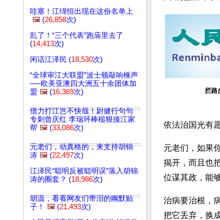
哇塞！江绵恒出现在这份名单上
🖼️
(
26,858
次)
乱了！“三个代表”跑庙里去了
(
14,413
次)
闲话江泽民 (
18,530
次)
“全球审江大联盟”波士顿敲响棰声
──欧美亚澳四大洲五十余团体加
拦路
盟
🖼️
(
16,369
次)
借力打江岂不快哉！尉健行句句
专刺曾庆红 李瑞环棒槌狠揍江家
依法治国光有
帮
🖼️
(
33,086
次)
元老们，动真格的，来支持胡锦
元老们，如果
涛
🖼️
(
22,497
次)
揭开，而且也
江泽民“聪明反被聪明误”落入胡锦
位谋其政，能
涛的圈套？ (
18,986
次)
胡温，看看网友们带泪的幽默贴
治病要治根，
子！
🖼️
(
21,493
次)
把它丢弃，换