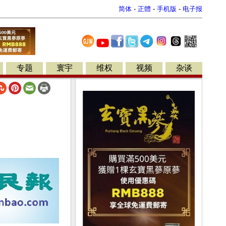
简体
-
正體
-
手机版
-
电子报
专题
寰宇
维权
视频
杂谈