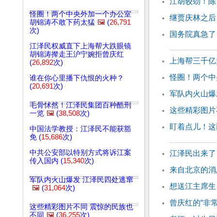
江胡较劲！陈
怪圈！两个中央外加一个办公室
继贾庆林之后
胡锦涛不敢下药太猛
🖼️
(
26,791
次)
国务院真急了
江泽民权威直下上海帮大跌眼镜
胡锦涛撵走王沪宁婉拒曾庆红
上海帮三千亿
(
26,892
次)
怪圈！两个中
谁在你心里播下仇恨的火种？
(
20,691
次)
军队内火山爆
毛骨怵然！江泽民集团百种酷刑
这些精彩图片
一览
🖼️
(
38,508
次)
盯着点儿！这
中国法学教授：江泽民不能获豁
免 (
15,686
次)
中共公安部以特别方式将诉江案
江泽民出来了
传入国内 (
15,340
次)
来自北京的消
军队内火山爆发 江泽民四处逃窜
想送江主席生
🖼️
(
31,064
次)
曾庆红的“非常
这些精彩图片不同 震惊的民族也
不同
🖼️
(
36,255
次)