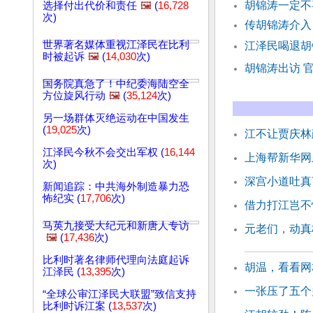
胡锦涛一定
选择付出代价和责任
🖼️
(
16,728
次)
传胡锦涛介入
世界著名媒体重视江泽民在比利
江泽民喝退胡
时被起诉
🖼️
(
14,030
次)
胡锦涛出访 
国务院真急了！中纪委海陆空全
方位旋风行动
🖼️
(
35,124
次)
另一场群体灭绝运动在中国发生
(
19,025
次)
江不让贾庆林
江泽民今秋不会交出军权 (
16,144
上海帮新华网
次)
深宫小道吐真
新闻追踪：中共海外制造暴力恐
怖纪实 (
17,706
次)
借力打江岂不
马英九接受大纪元和新唐人专访
元老们，动真
🖼️
(
17,436
次)
比利时著名律师代理向法庭起诉
胡温，看看网
江泽民 (
13,395
次)
一张压了五个
“全球公审江泽民大联盟”致信支持
比利时诉江案 (
13,537
次)