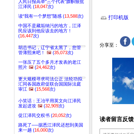
人民日报高举“三个代表”旗帜狠批
江泽民 (
18,047
次)
文章网址: http://w
读“我有一个梦想”随感 (
13,588
次)
打印机版
中国不是藏垢纳污的地方，江泽
民应该到他应该去的地方！
(
16,447
次)
分享至：
胡总书记，辽宁省太黑了，您管
管薄熙来吧！
🖼️
(
35,073
次)
一张压了五个多月才发表的老江
照片
🖼️
(
24,462
次)
更大规模寻求司法公正 法轮功拟
汇同各国政府促联合国国际法庭
审江
🖼️
(
15,568
次)
小笑话：王冶平用英文向江泽民
发起进攻
🖼️
(
32,909
次)
促江泽民交权书 (
20,052
次)
读者留言反馈
路死了──据悉江泽民还想到美国
来一趟 (
16,000
次)