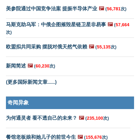
美参院通过中国竞争法案 提振半导体产业
🖼️
(
56,781
次)
马斯克助乌军：中俄企图摧毁星链卫星非易事
🖼️
(
57,664
次)
欧盟拟共同采购 摆脱对俄天然气依赖
🖼️
(
55,135
次)
新闻简述
🖼️
(
60,230
次)
(更多国际新闻文章......)
奇闻异象
为何通灵者 看不透自己的未来？
🖼️
(
235,100
次)
餐馆老板娘和她儿子的前世今生
🖼️
(
155,676
次)