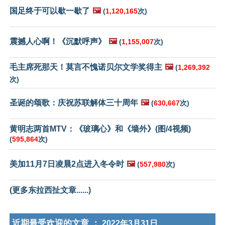
国足终于可以歇一歇了
🖼️
(
1,120,165
次)
震撼人心啊！《沉默呼声》
🖼️
(
1,155,007
次)
毛主席死那天！莫言不愧诺贝尔文学奖得主
🖼️
(
1,269,392
次)
圣诞的颂歌：庆祝苏联解体三十周年
🖼️
(
630,667
次)
黄明志两首MTV：《玻璃心》和《墙外》(图/4视频)
(
595,864
次)
美加11月7日凌晨2点进入冬令时
🖼️
(
557,980
次)
(更多东拉西扯文章......)
近期最受欢迎的文章 ：
2022年3月31日