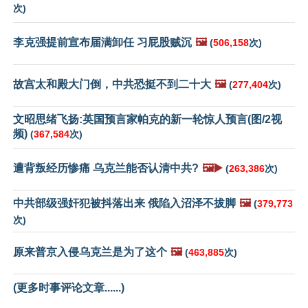
次)
李克强提前宣布届满卸任 习屁股贼沉
🖼️
(
506,158
次)
故宫太和殿大门倒，中共恐挺不到二十大
🖼️
(
277,404
次)
文昭思绪飞扬:英国预言家帕克的新一轮惊人预言(图/2视
频)
(
367,584
次)
遭背叛经历惨痛 乌克兰能否认清中共?
🖼️▶️
(
263,386
次)
中共部级强奸犯被抖落出来 俄陷入沼泽不拔脚
🖼️
(
379,773
次)
原来普京入侵乌克兰是为了这个
🖼️
(
463,885
次)
(更多时事评论文章......)