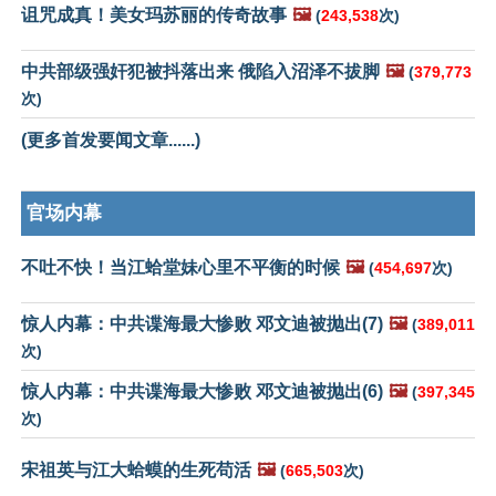
诅咒成真！美女玛苏丽的传奇故事
🖼️
(
243,538
次)
中共部级强奸犯被抖落出来 俄陷入沼泽不拔脚
🖼️
(
379,773
次)
(更多首发要闻文章......)
官场内幕
不吐不快！当江蛤堂妹心里不平衡的时候
🖼️
(
454,697
次)
惊人内幕：中共谍海最大惨败 邓文迪被抛出(7)
🖼️
(
389,011
次)
惊人内幕：中共谍海最大惨败 邓文迪被抛出(6)
🖼️
(
397,345
次)
宋祖英与江大蛤蟆的生死苟活
🖼️
(
665,503
次)