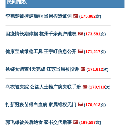
民间维权
李翘楚被控煽颠罪 当局捏造证词
🖼️
(
175,682
次)
因疫情长期停摆 杭州千余商户维权
🖼️
(
173,581
次)
健康宝成维稳工具 王宇吁信息公开
🖼️
(
171,217
次)
铁链女调查4天完成 江苏当局被投诉
🖼️
(
171,612
次)
乌衣被失踪 公益人士推广防失联手册
🖼️
(
170,910
次)
打新冠疫苗得白血病 家属维权无门
🖼️
(
170,913
次)
郭飞雄被关后绝食 家书交代后事
🖼️
(
169,597
次)