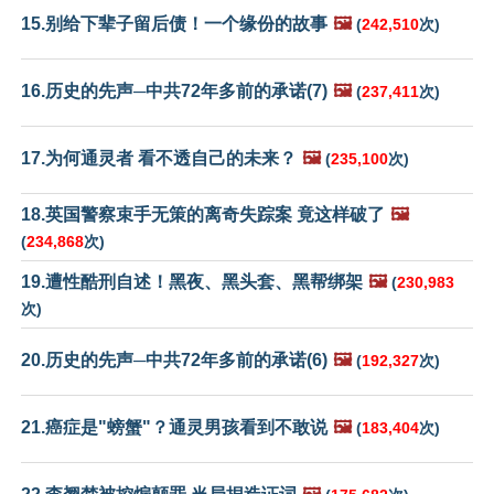
15.别给下辈子留后债！一个缘份的故事
🖼️
(
242,510
次)
16.历史的先声─中共72年多前的承诺(7)
🖼️
(
237,411
次)
17.为何通灵者 看不透自己的未来？
🖼️
(
235,100
次)
18.英国警察束手无策的离奇失踪案 竟这样破了
🖼️
(
234,868
次)
19.遭性酷刑自述！黑夜、黑头套、黑帮绑架
🖼️
(
230,983
次)
20.历史的先声─中共72年多前的承诺(6)
🖼️
(
192,327
次)
21.癌症是"螃蟹"？通灵男孩看到不敢说
🖼️
(
183,404
次)