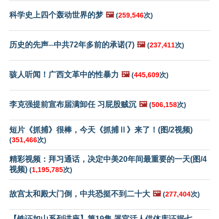
科学史上四个轰动世界的梦
🖼️
(
259,546
次)
历史的先声─中共72年多前的承诺(7)
🖼️
(
237,411
次)
骇人听闻！广西文革中的性暴力
🖼️
(
445,609
次)
李克强提前宣布届满卸任 习屁股贼沉
🖼️
(
506,158
次)
短片《抓捕》很棒，今天《抓捕Ⅱ》来了！(图/2视频)
(
351,466
次)
精彩视频：拜习通话，决定中美20年间最重要的一天(图/4
视频)
(
1,195,785
次)
故宫太和殿大门倒，中共恐挺不到二十大
🖼️
(
277,404
次)
【铁证如山系列讲座】第19集 器官活人供体库证据七、