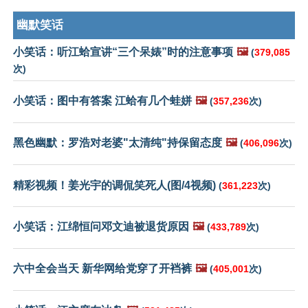
幽默笑话
小笑话：听江蛤宣讲“三个呆婊”时的注意事项
🖼️
(
379,085
次)
小笑话：图中有答案 江蛤有几个蛙姘
🖼️
(
357,236
次)
黑色幽默：罗浩对老婆"太清纯"持保留态度
🖼️
(
406,096
次)
精彩视频！姜光宇的调侃笑死人(图/4视频)
(
361,223
次)
小笑话：江绵恒问邓文迪被退货原因
🖼️
(
433,789
次)
六中全会当天 新华网给党穿了开裆裤
🖼️
(
405,001
次)