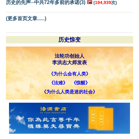
历史的先声─中共72年多前的承诺(3)
🖼️
(
194,939
次)
(更多首页文章......)
历史惊变
法轮功创始人
李洪志大师发表
《为什么会有人类》
《法难》
《惊醒》
《为什么人类是迷的社会》