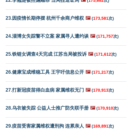
22.李翘楚被控煽颠罪 当局捏造证词
🖼️
(
175,682
次)
23.因疫情长期停摆 杭州千余商户维权
🖼️
(
173,581
次)
24.淄博女失踪警不立案 家属寻人遭约谈
🖼️
(
171,757
次)
25.铁链女调查4天完成 江苏当局被投诉
🖼️
(
171,612
次)
26.健康宝成维稳工具 王宇吁信息公开
🖼️
(
171,217
次)
27.打新冠疫苗得白血病 家属维权无门
🖼️
(
170,913
次)
28.乌衣被失踪 公益人士推广防失联手册
🖼️
(
170,910
次)
29.疫苗受害家属维权遭刑拘 连累亲人
🖼️
(
169,891
次)