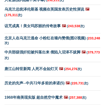
(
292,211
次)
乌克兰总统泽伦斯基 视频在英国发表历史性演说
🖼️
(
175,311
次)
诅咒成真！美女玛苏丽的传奇故事
🖼️
(
243,538
次)
北京人在乌克兰逃命 小粉红在墙内赞俄(图/2视频)
(
233,248
次)
中共部级强奸犯被抖落出来 俄陷入沼泽不拔脚
🖼️
(
379,773
次)
唐江山转世新闻 人死不会如灯灭
🖼️
(
254,276
次)
历史的先声─中共72年多前的承诺(5)
🖼️
(
220,731
次)
1968年南美现实版 超自然空中魔术
🖼️
(
257,388
次)