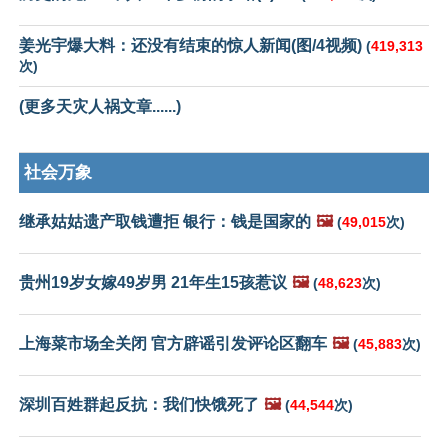
姜光宇爆大料：还没有结束的惊人新闻(图/4视频)
(
419,313
次)
(更多天灾人祸文章......)
社会万象
继承姑姑遗产取钱遭拒 银行：钱是国家的
🖼️
(
49,015
次)
贵州19岁女嫁49岁男 21年生15孩惹议
🖼️
(
48,623
次)
上海菜市场全关闭 官方辟谣引发评论区翻车
🖼️
(
45,883
次)
深圳百姓群起反抗：我们快饿死了
🖼️
(
44,544
次)