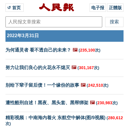
↺ 首页 
电子报
正體版
2022年3月31日
为何通灵者 看不透自己的未来？
🖼️
(
235,100
次)
努力让我们良心的火花永不熄灭
🖼️
(
301,167
次)
别给下辈子留后债！一个缘份的故事
🖼️
(
242,510
次)
遭性酷刑自述！黑夜、黑头套、黑帮绑架
🖼️
(
230,983
次)
精彩视频：中南海内着火 东航空中解体(图/9视频)
(
280,612
次)