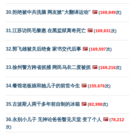
30.拒绝被中共洗脑 网友掀"大翻译运动"
🖼️
(
169,849
次)
31.江苏访民毛黎惠 在黑监狱离奇死亡
🖼️
(
169,631
次)
32.郭飞雄被关后绝食 家书交代后事
🖼️
(
169,597
次)
33.徐州警方跨省抓捕 网民乌衣二度被抓
🖼️
(
169,216
次)
34.餐馆老板娘和她儿子的前世今生
🖼️
(
155,676
次)
35.古波斯人两千多年前自制的冰箱
🖼️
(
82,998
次)
36.永别小儿子 无神论爸爸瞥见天堂 变了个人
🖼️
(
78,212
次)