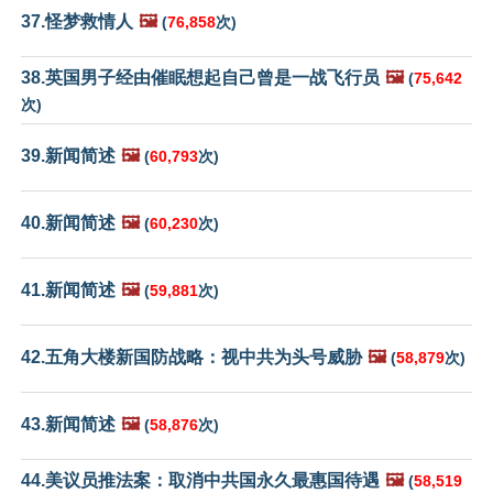
37.怪梦救情人
🖼️
(
76,858
次)
38.英国男子经由催眠想起自己曾是一战飞行员
🖼️
(
75,642
次)
39.新闻简述
🖼️
(
60,793
次)
40.新闻简述
🖼️
(
60,230
次)
41.新闻简述
🖼️
(
59,881
次)
42.五角大楼新国防战略：视中共为头号威胁
🖼️
(
58,879
次)
43.新闻简述
🖼️
(
58,876
次)
44.美议员推法案：取消中共国永久最惠国待遇
🖼️
(
58,519