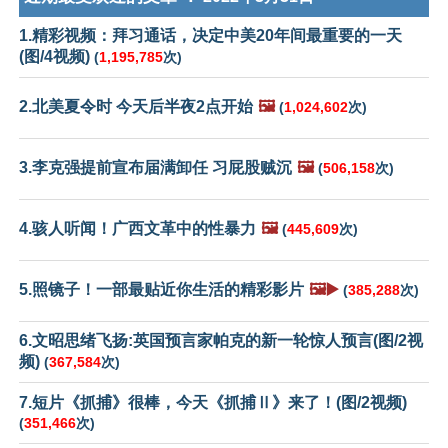
1.精彩视频：拜习通话，决定中美20年间最重要的一天
(图/4视频)
(
1,195,785
次)
2.北美夏令时 今天后半夜2点开始
🖼️
(
1,024,602
次)
3.李克强提前宣布届满卸任 习屁股贼沉
🖼️
(
506,158
次)
4.骇人听闻！广西文革中的性暴力
🖼️
(
445,609
次)
5.照镜子！一部最贴近你生活的精彩影片
🖼️▶️
(
385,288
次)
6.文昭思绪飞扬:英国预言家帕克的新一轮惊人预言(图/2视
频)
(
367,584
次)
7.短片《抓捕》很棒，今天《抓捕Ⅱ》来了！(图/2视频)
(
351,466
次)