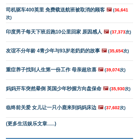
司机驱车400英里 免费载送航班被取消的顾客
🖼️
(
36,641
次)
印度男子每天下班后跑10公里回家 原因感人
🖼️
(
37,373
次)
友谊不分年龄 4青少年与93岁老奶奶的故事
🖼️
(
35,654
次)
重症养子找到人生第一份工作 母亲超欣喜
🖼️
(
39,074
次)
妈妈开车突然晕倒 英国少年秒握方向盘保命
🖼️
(
35,930
次)
临终前关爱 女儿让一只小鹿来到妈妈床边
🖼️
(
37,602
次)
(更多生活娱乐文章......)