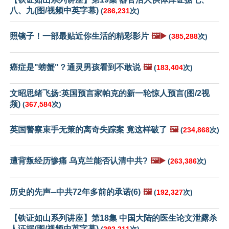
八、九(图/视频中英字幕)
(
286,231
次)
照镜子！一部最贴近你生活的精彩影片
🖼️▶️
(
385,288
次)
癌症是"螃蟹"？通灵男孩看到不敢说
🖼️
(
183,404
次)
文昭思绪飞扬:英国预言家帕克的新一轮惊人预言(图/2视
频)
(
367,584
次)
英国警察束手无策的离奇失踪案 竟这样破了
🖼️
(
234,868
次)
遭背叛经历惨痛 乌克兰能否认清中共?
🖼️▶️
(
263,386
次)
历史的先声─中共72年多前的承诺(6)
🖼️
(
192,327
次)
【铁证如山系列讲座】第18集 中国大陆的医生论文泄露杀
人证据(图/视频中英字幕)