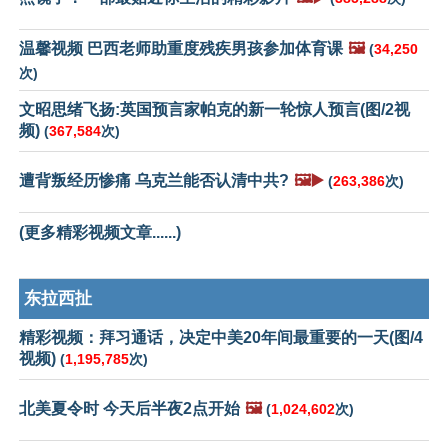
温馨视频 巴西老师助重度残疾男孩参加体育课
🖼️
(
34,250
次)
文昭思绪飞扬:英国预言家帕克的新一轮惊人预言(图/2视
频)
(
367,584
次)
遭背叛经历惨痛 乌克兰能否认清中共?
🖼️▶️
(
263,386
次)
(更多精彩视频文章......)
东拉西扯
精彩视频：拜习通话，决定中美20年间最重要的一天(图/4
视频)
(
1,195,785
次)
北美夏令时 今天后半夜2点开始
🖼️
(
1,024,602
次)