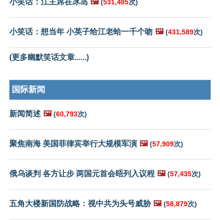
小笑话：江主席在冰岛
🖼️
(
531,485
次)
小笑话：想当年 小英子给江老蛤一千个吻
🖼️
(
431,589
次)
(更多幽默笑话文章......)
国际新闻
新闻简述
🖼️
(
60,793
次)
聚焦南海 美国菲律宾举行大规模军演
🖼️
(
57,909
次)
俄乌谈判 各方让步 两国元首会晤列入议程
🖼️
(
57,435
次)
五角大楼新国防战略：视中共为头号威胁
🖼️
(
58,879
次)