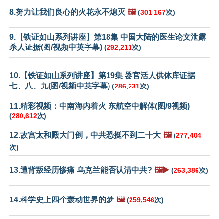
8.努力让我们良心的火花永不熄灭
🖼️
(
301,167
次)
9.【铁证如山系列讲座】第18集 中国大陆的医生论文泄露
杀人证据(图/视频中英字幕)
(
292,211
次)
10.【铁证如山系列讲座】第19集 器官活人供体库证据
七、八、九(图/视频中英字幕)
(
286,231
次)
11.精彩视频：中南海内着火 东航空中解体(图/9视频)
(
280,612
次)
12.故宫太和殿大门倒，中共恐挺不到二十大
🖼️
(
277,404
次)
13.遭背叛经历惨痛 乌克兰能否认清中共?
🖼️▶️
(
263,386
次)
14.科学史上四个轰动世界的梦
🖼️
(
259,546
次)