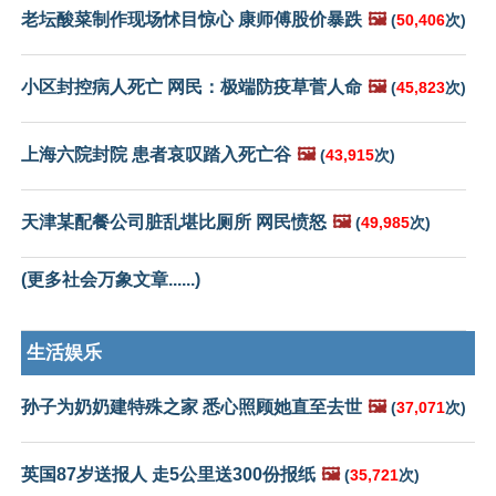
老坛酸菜制作现场怵目惊心 康师傅股价暴跌
🖼️
(
50,406
次)
小区封控病人死亡 网民：极端防疫草菅人命
🖼️
(
45,823
次)
上海六院封院 患者哀叹踏入死亡谷
🖼️
(
43,915
次)
天津某配餐公司脏乱堪比厕所 网民愤怒
🖼️
(
49,985
次)
(更多社会万象文章......)
生活娱乐
孙子为奶奶建特殊之家 悉心照顾她直至去世
🖼️
(
37,071
次)
英国87岁送报人 走5公里送300份报纸
🖼️
(
35,721
次)