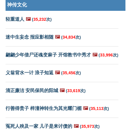
神传文化
轻重道人
🖼️
(
35,232
次)
迷中生妄念 报应影相随
🖼️
(
34,834
次)
翩翩少年借尸还魂变麻子 开馆教书中秀才
🖼️
(
33,996
次)
义翁背水一计 浪子知返
🖼️
(
35,456
次)
清正廉洁 安民保民的阳城
🖼️
(
33,619
次)
行善得贵子 梓潼神转生为其光耀门楣
🖼️
(
35,113
次)
冤死人殃及一家 儿子是来讨债的
🖼️
(
35,973
次)