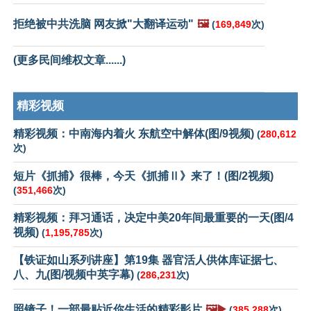
拒绝被中共洗脑 网友掀"大翻译运动"
🖼️
(
169,849
次)
(更多民间维权文章......)
精彩视频
精彩视频：中南海内着火 东航空中解体(图/9视频)
(
280,612
次)
短片《抓捕》很棒，今天《抓捕Ⅱ》来了！(图/2视频)
(
351,466
次)
精彩视频：拜习通话，决定中美20年间最重要的一天(图/4
视频)
(
1,195,785
次)
【铁证如山系列讲座】第19集 器官活人供体库证据七、
八、九(图/视频中英字幕)
(
286,231
次)
照镜子！一部最贴近你生活的精彩影片
🖼️▶️
(
385,288
次)