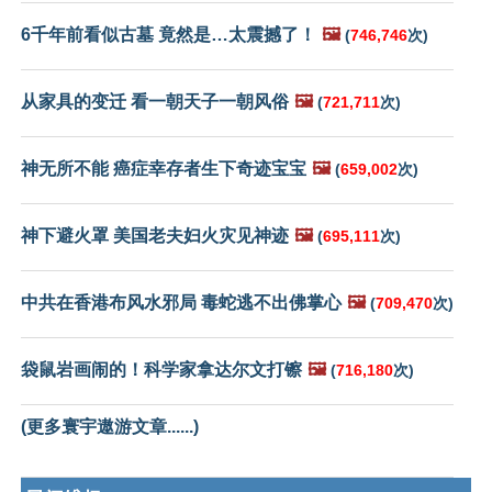
6千年前看似古墓 竟然是…太震撼了！
🖼️
(
746,746
次)
从家具的变迁 看一朝天子一朝风俗
🖼️
(
721,711
次)
神无所不能 癌症幸存者生下奇迹宝宝
🖼️
(
659,002
次)
神下避火罩 美国老夫妇火灾见神迹
🖼️
(
695,111
次)
中共在香港布风水邪局 毒蛇逃不出佛掌心
🖼️
(
709,470
次)
袋鼠岩画闹的！科学家拿达尔文打镲
🖼️
(
716,180
次)
(更多寰宇遨游文章......)