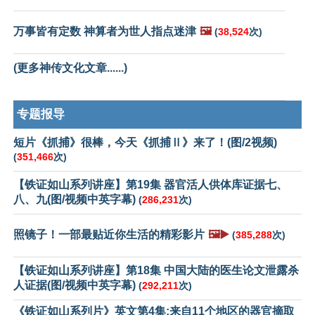
万事皆有定数 神算者为世人指点迷津
🖼️
(
38,524
次)
(更多神传文化文章......)
专题报导
短片《抓捕》很棒，今天《抓捕Ⅱ》来了！(图/2视频)
(
351,466
次)
【铁证如山系列讲座】第19集 器官活人供体库证据七、
八、九(图/视频中英字幕)
(
286,231
次)
照镜子！一部最贴近你生活的精彩影片
🖼️▶️
(
385,288
次)
【铁证如山系列讲座】第18集 中国大陆的医生论文泄露杀
人证据(图/视频中英字幕)
(
292,211
次)
《铁证如山系列片》英文第4集:来自11个地区的器官摘取