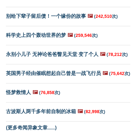
别给下辈子留后债！一个缘份的故事
🖼️
(
242,510
次)
科学史上四个轰动世界的梦
🖼️
(
259,546
次)
永别小儿子 无神论爸爸瞥见天堂 变了个人
🖼️
(
78,212
次)
英国男子经由催眠想起自己曾是一战飞行员
🖼️
(
75,642
次)
怪梦救情人
🖼️
(
76,858
次)
古波斯人两千多年前自制的冰箱
🖼️
(
82,998
次)
(更多奇闻异象文章......)