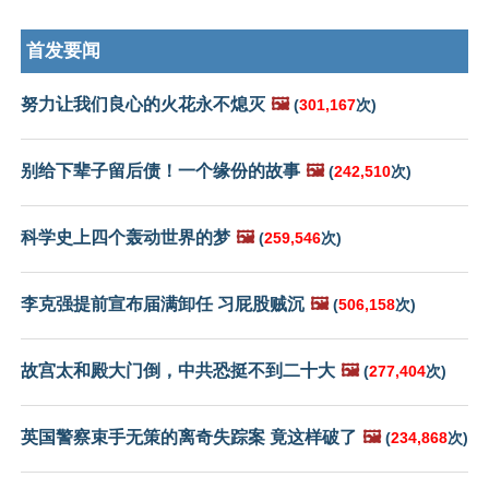
首发要闻
努力让我们良心的火花永不熄灭
🖼️
(
301,167
次)
别给下辈子留后债！一个缘份的故事
🖼️
(
242,510
次)
科学史上四个轰动世界的梦
🖼️
(
259,546
次)
李克强提前宣布届满卸任 习屁股贼沉
🖼️
(
506,158
次)
故宫太和殿大门倒，中共恐挺不到二十大
🖼️
(
277,404
次)
英国警察束手无策的离奇失踪案 竟这样破了
🖼️
(
234,868
次)