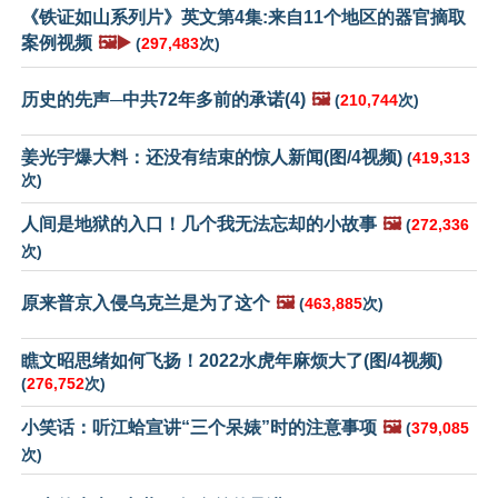
《铁证如山系列片》英文第4集:来自11个地区的器官摘取
案例视频
🖼️▶️
(
297,483
次)
历史的先声─中共72年多前的承诺(4)
🖼️
(
210,744
次)
姜光宇爆大料：还没有结束的惊人新闻(图/4视频)
(
419,313
次)
人间是地狱的入口！几个我无法忘却的小故事
🖼️
(
272,336
次)
原来普京入侵乌克兰是为了这个
🖼️
(
463,885
次)
瞧文昭思绪如何飞扬！2022水虎年麻烦大了(图/4视频)
(
276,752
次)
小笑话：听江蛤宣讲“三个呆婊”时的注意事项
🖼️
(
379,085
次)