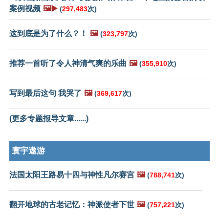
案例视频
🖼️▶️
(
297,483
次)
这到底是为了什么？！
🖼️
(
323,797
次)
推荐一首听了令人神清气爽的乐曲
🖼️
(
355,910
次)
写到最后这句 我哭了
🖼️
(
369,617
次)
(更多专题报导文章......)
寰宇遨游
法国太阳王路易十四与神性凡尔赛宫
🖼️
(
788,741
次)
翻开地球的古老记忆：神派使者下世
🖼️
(
757,221
次)