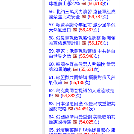
球糧價上漲22%
🖼️
(
56,913
次)
56. 北約三萬兵力演習 遠征軍組成
國聚焦北歐安全
🖼️
(
56,787
次)
57. 歐盟承諾今年底前 減少逾半俄
天然氣進口
🖼️
(
56,467
次)
58. 俄侵烏戰致戰略性調整 歐洲領
袖宣佈應變計劃
🖼️
(
56,176
次)
59. 專家：俄烏戰敲警鐘 中共是自
由世界之敵
🖼️
(
55,948
次)
60. 韓國在野黨候選人尹錫悅 當選
第20屆總統
🖼️
(
55,621
次)
61. 歐盟擬共同採購 擺脫對俄天然
氣依賴
🖼️
(
55,135
次)
62. 烏克蘭同意提議的人道疏散走
廊
🖼️
(
54,882
次)
63. 日本強硬回應 俄侵烏或重塑其
國防戰略
🖼️
(
54,491
次)
64. 俄國經濟再受重創 美歐取消其
最惠國待遇
🖼️
(
54,025
次)
65. 老壇酸菜製作現場怵目驚心 康