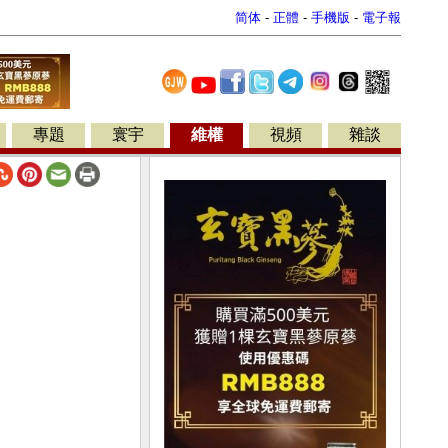
简体
-
正體
-
手機版
-
電子報
專題
寰宇
維權
視頻
雜談