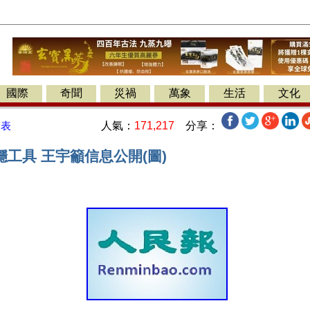
國際
奇聞
災禍
萬象
生活
文化
人氣：
171,217
分享：
發表
工具 王宇籲信息公開(圖)