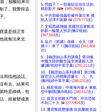
早晨，核酸結果出
5. 照鏡子！一部最貼近你生活的
精彩影片
🖼️▶️
(
385,288
次)
制了。我覺得這
6. 中共部級強姦犯被抖落出來 俄
。

陷入沼澤不拔腳
🖼️
(
379,773
次)
7. 文昭思緒飛揚:英國預言家帕克
的新一輪驚人預言(圖/2視頻)
寶還是很正常
(
367,584
次)
他就無法來北
8. 短片《抓捕》很棒，今天《抓
捕Ⅱ》來了！(圖/2視頻) (
351,466
次)
9. 【鐵證如山系列講座】第18集
中國大陸的醫生論文泄露殺人證
據(圖/視頻中英字幕) (
292,211
次)
10. 【鐵證如山系列講座】第19集
法局找他談話。
器官活人供體庫證據七、八、九
(圖/視頻中英字幕) (
286,231
次)
沒有去。結果司
11. 精彩視頻：中南海內着火 東航
當時是綠碼，包
空中解體(圖/9視頻) (
280,612
次)
12. 故宮太和殿大門倒，中共恐挺
話，就被變成黃
不到二十大
🖼️
(
277,404
次)
13. 遭背叛經歷慘痛 烏克蘭能否認