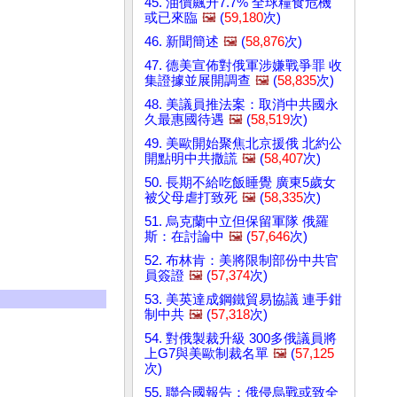
45. 油價飆升7.7% 全球糧食危機
或已來臨
🖼️
(
59,180
次)
46. 新聞簡述
🖼️
(
58,876
次)
47. 德美宣佈對俄軍涉嫌戰爭罪 收
集證據並展開調查
🖼️
(
58,835
次)
48. 美議員推法案：取消中共國永
久最惠國待遇
🖼️
(
58,519
次)
49. 美歐開始聚焦北京援俄 北約公
開點明中共撒謊
🖼️
(
58,407
次)
50. 長期不給吃飯睡覺 廣東5歲女
被父母虐打致死
🖼️
(
58,335
次)
51. 烏克蘭中立但保留軍隊 俄羅
斯：在討論中
🖼️
(
57,646
次)
52. 布林肯：美將限制部份中共官
員簽證
🖼️
(
57,374
次)
53. 美英達成鋼鐵貿易協議 連手鉗
制中共
🖼️
(
57,318
次)
54. 對俄製裁升級 300多俄議員將
上G7與美歐制裁名單
🖼️
(
57,125
次)
55. 聯合國報告：俄侵烏戰或致全