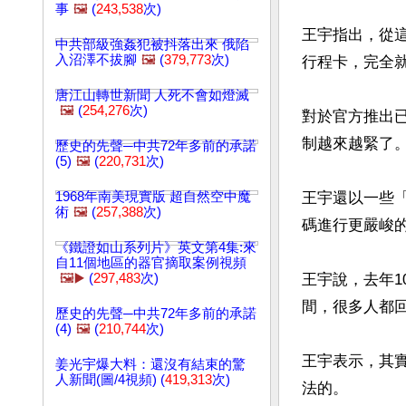
事
🖼️
(
243,538
次)
王宇指出，從
中共部級強姦犯被抖落出來 俄陷
入沼澤不拔腳
🖼️
(
379,773
次)
行程卡，完全就
唐江山轉世新聞 人死不會如燈滅
🖼️
(
254,276
次)
對於官方推出
制越來越緊了
歷史的先聲─中共72年多前的承諾
(5)
🖼️
(
220,731
次)
1968年南美現實版 超自然空中魔
王宇還以一些
術
🖼️
(
257,388
次)
碼進行更嚴峻的
《鐵證如山系列片》英文第4集:來
自11個地區的器官摘取案例視頻
🖼️▶️
(
297,483
次)
王宇說，去年1
間，很多人都回
歷史的先聲─中共72年多前的承諾
(4)
🖼️
(
210,744
次)
王宇表示，其
姜光宇爆大料：還沒有結束的驚
人新聞(圖/4視頻) (
419,313
次)
法的。
