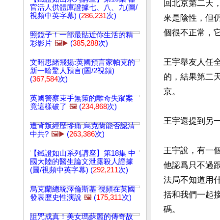
回北京第二天，
官活人供體庫證據七、八、九(圖/
視頻中英字幕) (
286,231
次)
來是陰性，但
個很不正常，
照鏡子！一部最貼近你生活的精
彩影片
🖼️▶️
(
385,288
次)
王宇舉友人任
文昭思緒飛揚:英國預言家帕克的
新一輪驚人預言(圖/2視頻)
的，結果第二
(
367,584
次)
京。

英國警察束手無策的離奇失蹤案
竟這樣破了
🖼️
(
234,868
次)
王宇還提到另一
遭背叛經歷慘痛 烏克蘭能否認清
中共?
🖼️▶️
(
263,386
次)
王宇說，有一
【鐵證如山系列講座】第18集 中
國大陸的醫生論文泄露殺人證據
他認爲只不過
(圖/視頻中英字幕) (
292,211
次)
法局不知道用
烏克蘭總統澤倫斯基 視頻在英國
括和我們一起
發表歷史性演說
🖼️
(
175,311
次)
碼。

詛咒成真！美女瑪蘇麗的傳奇故