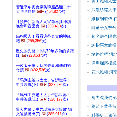
勞工維權人士
習近平冬奧會穿防彈服凸顯二十
武漢紡織大學
大唄唄自信
🖼️▶️
(
454,827
次)
維權網發佈 
【預告】新唐人元宵節再播神韻
晚會和音樂會
🖼️
(
293,410
次)
隨遷子女被分
貓狗與人！看看這些真實的神緣
知名房企陽光
吧
🖼️
(
255,356
次)
誣指惡意維權
歷史的先聲─中共72年多前的承諾
堵路維權 河
(1)
🖼️
(
278,537
次)
深圳爛尾樓業
一位太子黨：我的奇事和他們的
奇蹟
🖼️
(
482,536
次)
花式維權 河
「馬列主義老太太」告訴世界：
中共沒戲(下)
🖼️▶️
(
327,594
次)
「馬列主義老太太」告訴世界：
努力讓我們良
中共沒戲(上)
🖼️▶️
(
326,177
次)
別給下輩子留
驚人內幕：中共諜海最大慘敗 鄧
文迪被拋出(7)
🖼️
(
389,011
次)
科學史上四個