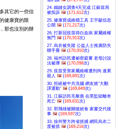
24. 鐵鏈女調查4天完成 江蘇當局
多其它的一些信
被投訴
🖼️
(
171,612
次)
的健康寶的限
25. 健康寶成維穩工具 王宇籲信息
公開
🖼️
(
171,217
次)
，那也沒別的辦
26. 打新冠疫苗得白血病 家屬維權
無門
🖼️
(
170,913
次)
27. 烏衣被失蹤 公益人士推廣防失
聯手冊
🖼️
(
170,910
次)
28. 福州訪民遭祕密庭審 老母討說
法被攆
🖼️
(
170,098
次)
29. 疫苗受害家屬維權遭刑拘 連累
親人
🖼️
(
169,891
次)
30. 拒絕被中共洗腦 網友掀"大翻
譯運動"
🖼️
(
169,849
次)
31. 江蘇訪民毛黎惠 在黑監獄離奇
死亡
🖼️
(
169,631
次)
32. 郭飛雄被關後絕食 家書交代後
事
🖼️
(
169,597
次)
33. 徐州警方跨省抓捕 網民烏衣二
度被抓
🖼️
(
169,216
次)