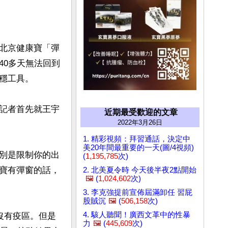
北京健康寶「彈
40多天無法回到
工具。

記者首先就王宇
近期最受歡迎的文章
2022年3月26日
1. 精彩視頻：拜習通話，決定中
美20年間最重要的一天(圖/4視頻)
別是限制你的出
(
1,195,785
次)
寶有彈窗的話，
2. 北美夏令時 今天後半夜2點開始
🖼️
(
1,024,602
次)
3. 李克強提前宣佈屆滿卸任 習屁
股賊沉
🖼️
(
506,158
次)
4. 駭人聽聞！廣西文革中的性暴
沒有疫區。但是
力
🖼️
(
445,609
次)