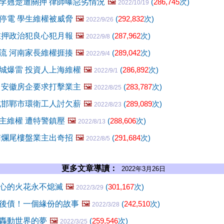
李翹楚遭關押 律師曝惡劣情況
🖼️
(
286,745
次)
2022/10/19
停電 學生維權被威脅
🖼️
(
292,832
次)
2022/9/26
在押政治犯良心犯月報
🖼️
(
287,962
次)
2022/9/8
流 河南家長維權捱揍
🖼️
(
289,042
次)
2022/9/4
城爆雷 投資人上海維權
🖼️
(
286,892
次)
2022/9/1
 安徽房企要求打擊業主
🖼️
(
283,787
次)
2022/8/25
北邯鄲市環衛工人討欠薪
🖼️
(
289,089
次)
2022/8/23
主維權 遭特警鎮壓
🖼️
(
288,606
次)
2022/8/13
南爛尾樓盤業主出奇招
🖼️
(
291,684
次)
2022/8/5
更多文章導讀：
2022年3月26日
心的火花永不熄滅
🖼️
(
301,167
次)
2022/3/29
後債！一個緣份的故事
🖼️
(
242,510
次)
2022/3/28
轟動世界的夢
🖼️
(
259,546
次)
2022/3/25