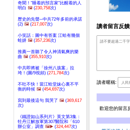
奇聞！"睡着的預言家"比醒着的人
明白
🖼️
(
230,758
次)
歷史的先聲─中共72年多前的承諾
(2)
🖼️
(
217,007
次)
讀者留言反饋
小笑話：圖中有答案 江蛤有幾個
蛙姘
🖼️
(
357,236
次)
推薦一首聽了令人神清氣爽的樂
曲
🖼️
(
355,910
次)
中共即將被「徐州八孩案」拉
垮！(圖/9視頻) (
271,784
次)
讀者暱稱:
不吐不快！當江蛤堂妹心裏不平
衡的時候
🖼️
(
454,697
次)
寫到最後這句 我哭了
🖼️
(
369,617
次)
歡迎您的留言
《鐵證如山系列片》英文第3集：
牡丹江解放軍第307醫院和「610
辦公室」調查
🖼️▶️
(
324,447
次)