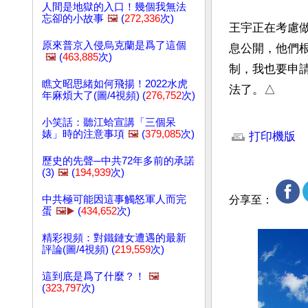
人間是地獄的入口！幾個我無法
忘卻的小故事
🖼️
(
272,336
次)
王宇正在考慮
原來普京入侵烏克蘭是爲了這個
息公開，他們
🖼️
(
463,885
次)
制，我也要申
瞧文昭思緒如何飛揚！2022水虎
法了。△
年麻煩大了(圖/4視頻) (
276,752
次)
文章網址: http://w
小笑話：聽江蛤宣講「三個呆
婊」時的注意事項
🖼️
(
379,085
次)
打印機版
歷史的先聲─中共72年多前的承諾
(3)
🖼️
(
194,939
次)
中共極可能因這事觸怒軍人而完
分享至：
蛋
🖼️▶️
(
434,652
次)
精彩視頻：對鐵鏈女遭遇的最新
評論(圖/4視頻) (
219,559
次)
這到底是爲了什麼？！
🖼️
(
323,797
次)