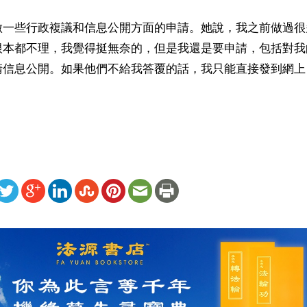
做一些行政複議和信息公開方面的申請。她說，我之前做過很
根本都不理，我覺得挺無奈的，但是我還是要申請，包括對我
請信息公開。如果他們不給我答覆的話，我只能直接發到網上
ww.renminbao.com/rmb/articles/2022/3/26/74095b.html