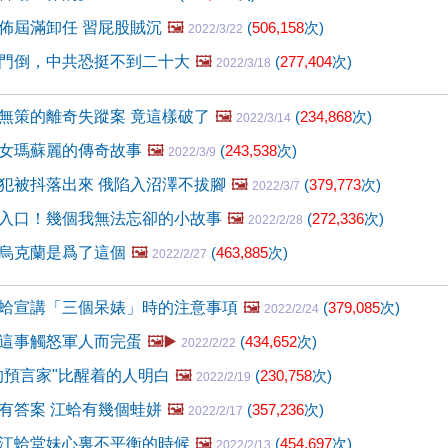
佈屆滿卸任 習屁股賊沉
🖼️
(
506,158
次)
2022/3/22
門倒，中共恐挺不到二十大
🖼️
(
277,404
次)
2022/3/18
無策的離奇失蹤案 竟這樣破了
🖼️
(
234,868
次)
2022/3/14
女瑪蘇麗的傳奇故事
🖼️
(
243,538
次)
2022/3/9
犯被抖落出來 俄陷入沼澤不拔腳
🖼️
(
379,773
次)
2022/3/7
入口！幾個我無法忘卻的小故事
🖼️
(
272,336
次)
2022/2/28
烏克蘭是爲了這個
🖼️
(
463,885
次)
2022/2/27
蛤宣講「三個呆婊」時的注意事項
🖼️
(
379,085
次)
2022/2/24
這事觸怒軍人而完蛋
🖼️▶️
(
434,652
次)
2022/2/22
的預言家"比醒着的人明白
🖼️
(
230,758
次)
2022/2/19
有答案 江蛤有幾個蛙姘
🖼️
(
357,236
次)
2022/2/17
江蛤堂妹心裏不平衡的時候
🖼️
(
454,697
次)
2022/2/13