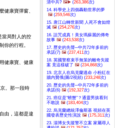
清中共?
🖼️▶️
(
263,386
次)
14. 科學史上四個轟動世界的夢
麼健康寶彈窗、
🖼️
(
259,546
次)
15. 唐江山轉世新聞 人死不會如燈
滅
🖼️
(
254,276
次)
16. 詛咒成真！美女瑪蘇麗的傳奇
是當局對人的控
故事
🖼️
(
243,538
次)
制你的行程。

17. 歷史的先聲─中共72年多前的
承諾(7)
🖼️
(
237,411
次)
18. 英國警察束手無策的離奇失蹤
用健康寶、健康
案 竟這樣破了
🖼️
(
234,868
次)
19. 北京人在烏克蘭逃命 小粉紅在
牆內贊俄(圖/2視頻) (
233,248
次)
20. 歷史的先聲─中共72年多前的
北京。那一段時
承諾(6)
🖼️
(
192,327
次)
21. 癌症是"螃蟹"？通靈男孩看到
不敢說
🖼️
(
183,404
次)
22. 烏克蘭總統澤倫斯基 視頻在英
自由，這都是違
國發表歷史性演說
🖼️
(
175,311
次)
23. 淄博女失蹤警不立案 家屬尋人
遭約談
🖼️
(
171,757
次)