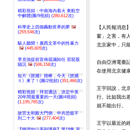
精彩視頻：中南海內着火 東航空
中解體(圖/9視頻) (
280,612
次)
科學史上四個轟動世界的夢
🖼️
【人民報消息
(
259,546
次)
窗」之害，有
駭人聽聞！廣西文革中的性暴力
北京家中，只
🖼️
(
445,609
次)
李克強提前宣佈屆滿卸任 習屁股
自由亞洲電臺
賊沉
🖼️
(
506,158
次)
在使用北京健
短片《抓捕》很棒，今天《抓捕
Ⅱ》來了！(圖/2視頻) (
351,466
次)
王宇回說，北
精彩視頻：拜習通話，決定中美
行。比如我出
20年間最重要的一天(圖/4視頻)
(
1,195,785
次)
就不能出行。

故宮太和殿大門倒，中共恐挺不
到二十大
🖼️
(
277,404
次)
王宇以最近的經
【鐵證如山系列講座】第19集 器