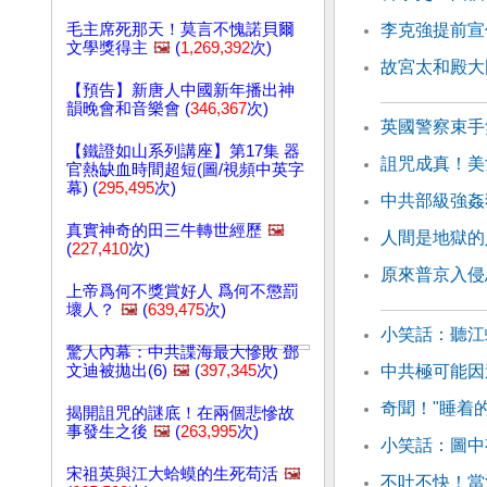
毛主席死那天！莫言不愧諾貝爾
李克強提前宣
文學獎得主
🖼️
(
1,269,392
次)
故宮太和殿大
【預告】新唐人中國新年播出神
韻晚會和音樂會 (
346,367
次)
英國警察束手
【鐵證如山系列講座】第17集 器
詛咒成真！美
官熱缺血時間超短(圖/視頻中英字
幕) (
295,495
次)
中共部級強姦
真實神奇的田三牛轉世經歷
🖼️
人間是地獄的
(
227,410
次)
原來普京入侵
上帝爲何不獎賞好人 爲何不懲罰
壞人？
🖼️
(
639,475
次)
小笑話：聽江
驚人內幕：中共諜海最大慘敗 鄧
文迪被拋出(6)
🖼️
(
397,345
次)
中共極可能因
奇聞！"睡着
揭開詛咒的謎底！在兩個悲慘故
事發生之後
🖼️
(
263,995
次)
小笑話：圖中
宋祖英與江大蛤蟆的生死苟活
🖼️
不吐不快！當