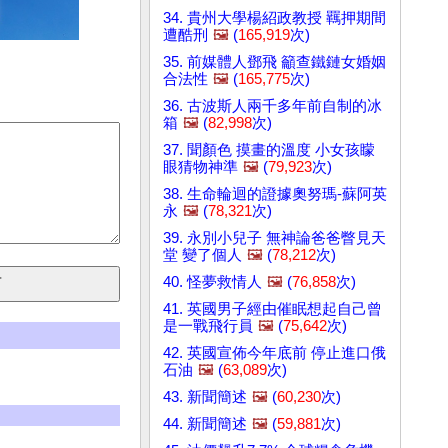
34. 貴州大學楊紹政教授 羈押期間
遭酷刑
🖼️
(
165,919
次)
35. 前媒體人鄧飛 籲查鐵鏈女婚姻
合法性
🖼️
(
165,775
次)
36. 古波斯人兩千多年前自制的冰
箱
🖼️
(
82,998
次)
37. 聞顏色 摸畫的溫度 小女孩矇
眼猜物神準
🖼️
(
79,923
次)
38. 生命輪迴的證據奧努瑪-蘇阿英
永
🖼️
(
78,321
次)
39. 永別小兒子 無神論爸爸瞥見天
堂 變了個人
🖼️
(
78,212
次)
40. 怪夢救情人
🖼️
(
76,858
次)
41. 英國男子經由催眠想起自己曾
是一戰飛行員
🖼️
(
75,642
次)
42. 英國宣佈今年底前 停止進口俄
石油
🖼️
(
63,089
次)
43. 新聞簡述
🖼️
(
60,230
次)
44. 新聞簡述
🖼️
(
59,881
次)