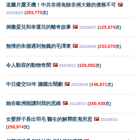
這圖片露天機！中共非得免除非洲大爺的債務不可
🖼️
(
293,770
次)
2022/8/28
倒黴蛋兒和幸運兒的離奇故事
🖼️
(
125,874
次)
2022/8/27
無情的朱德遇到無義的毛澤東
🖼️
(
233,670
次)
2022/8/26
令人動容的動物奇聞
🖼️
(
150,092
次)
2022/8/23
中日建交50年 牆國出鬧劇
🖼️
(
146,871
次)
2022/8/19
她在歐洲能讀到我的思維
🖼️
(
160,439
次)
2022/8/17
女嬰脖子長出羽毛 醫生的解釋匪夷所思
🖼️
2022/8/14
(
258,974
次)