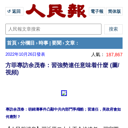
↺ 返回 
電子報
简体版
首頁
分欄目
時事
要聞
文章
›
›
|
›
：
2022年10月26日
發表
人氣：
187,867
方菲專訪余茂春：習強勢連任意味着什麼 (圖/
視頻)
專訪余茂春：胡錦濤事件凸顯中共內部鬥爭殘酷；習連任，美政府會如
何應對？