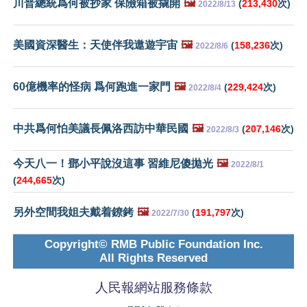
川普總統爲何被抄家 保險箱被撬開
🖼️
(
213,430
次)
2022/8/13
美國資深醫生：天使伴我遨遊宇宙
🖼️
(
158,236
次)
2022/8/6
60億機率的怪病 爲何跑進一家門
🖼️
(
229,424
次)
2022/8/4
中共爲何怕美議長佩洛西訪中華民國
🖼️
(
207,146
次)
2022/8/3
今天八一！鄧小平說沒這事 習維尼傻拋光
🖼️
2022/8/1
(
244,665
次)
另外空間我姐夫戴着鐐銬
🖼️
(
191,797
次)
2022/7/30
Copyright© RMB Public Foundation Inc.
All Rights Reserved
人民報網站服務條款