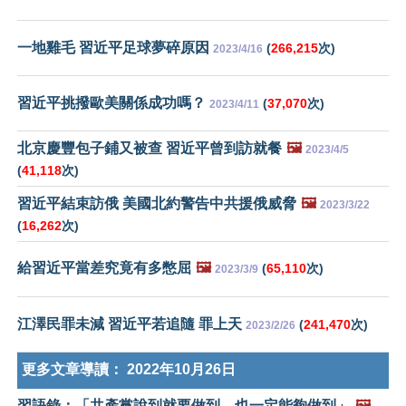
一地雞毛 習近平足球夢碎原因
(
266,215
次)
2023/4/16
習近平挑撥歐美關係成功嗎？
(
37,070
次)
2023/4/11
北京慶豐包子鋪又被查 習近平曾到訪就餐
🖼️
2023/4/5
(
41,118
次)
習近平結束訪俄 美國北約警告中共援俄威脅
🖼️
2023/3/22
(
16,262
次)
給習近平當差究竟有多憋屈
🖼️
(
65,110
次)
2023/3/9
江澤民罪未減 習近平若追隨 罪上天
(
241,470
次)
2023/2/26
更多文章導讀：
2022年10月26日
習語錄：「共產黨說到就要做到，也一定能夠做到」
🖼️