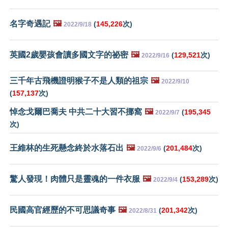
名字奇遇記
🖼️
(
145,226
次)
2022/9/18
英國2歲嬰孩會讀多國文字的祕密
🖼️
(
129,521
次)
2022/9/16
三千年古飛機證明猴子不是人類的祖宗
🖼️
2022/9/10
(
157,137
次)
悼念戈爾巴喬夫 中共二十大習不挪窩
🖼️
(
195,345
2022/9/7
次)
王維林的生死懸念終於水落石出
🖼️
(
201,484
次)
2022/9/6
驚人發現！肉體只是靈魂的一件衣服
🖼️
(
153,289
次)
2022/9/4
民國高官經歷的不可思議奇事
🖼️
(
201,342
次)
2022/8/31