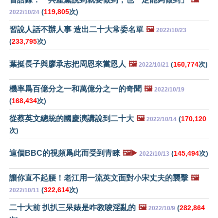
(
119,805
次)
2022/10/24
習說人話不辦人事 造出二十大常委名單
🖼️
2022/10/23
(
233,795
次)
葉挺長子與廖承志把周恩來當恩人
🖼️
(
160,774
次)
2022/10/21
機率爲百億分之一和萬億分之一的奇聞
🖼️
2022/10/19
(
168,434
次)
從蔡英文總統的國慶演講說到二十大
🖼️
(
170,120
2022/10/14
次)
這個BBC的視頻爲此而受到青睞
🖼️▶️
(
145,494
次)
2022/10/13
讓你直不起腰！老江用一流英文面對小宋丈夫的襲擊
🖼️
(
322,614
次)
2022/10/11
二十大前 扒扒三呆婊是咋教唆淫亂的
🖼️
(
282,864
2022/10/9