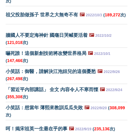
次)
祖父投胎做孫子 世界之大無奇不有
🖼️
(
189,272
次)
2022/10/3
牆國人不要定海神針 國殤日哭喊要活着
🖼️
2022/10/2
(
121,018
次)
嚇死誰！這個新創技術將改變世界格局
🖼️
2022/10/1
(
147,466
次)
小笑話：御醫，請解決江泡妞兒的這個憂愁
🖼️
2022/9/26
(
267,498
次)
「習近平內部講話」 全文 內容令人不寒而慄
🖼️
2022/9/24
(
355,308
次)
小笑話：想當年 薄熙來教訓瓜瓜失敗
🖼️
(
308,099
2022/9/20
次)
呵！揭宋祖英一生最在乎的事
🖼️
(
235,136
次)
2022/9/19