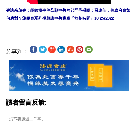
專訪余茂春：胡錦濤事件凸顯中共內部鬥爭殘酷；習連任，美政府會如
何應對？蓬佩奧系列視頻讓中共跳腳「方菲時間」10/25/2022
分享到：
讀者留言反饋: