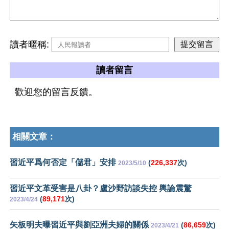
讀者暱稱:
讀者留言
歡迎您的留言反饋。
相關文章：
習近平爲何否定「儲君」安排
(
226,337
次)
2023/5/10
習近平文革受害是八卦？盧沙野訪談失控 輿論震驚
(
89,171
次)
2023/4/24
矢板明夫曝習近平與劉亞洲夫婦的關係
(
86,659
次)
2023/4/21