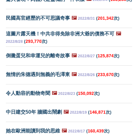
民國高官經歷的不可思議奇事
🖼️
(
201,342
次)
2022/8/31
這圖片露天機！中共非得免除非洲大爺的債務不可
🖼️
(
293,770
次)
2022/8/28
倒黴蛋兒和幸運兒的離奇故事
🖼️
(
125,874
次)
2022/8/27
無情的朱德遇到無義的毛澤東
🖼️
(
233,670
次)
2022/8/26
令人動容的動物奇聞
🖼️
(
150,092
次)
2022/8/23
中日建交50年 牆國出鬧劇
🖼️
(
146,871
次)
2022/8/19
她在歐洲能讀到我的思維
🖼️
(
160,439
次)
2022/8/17