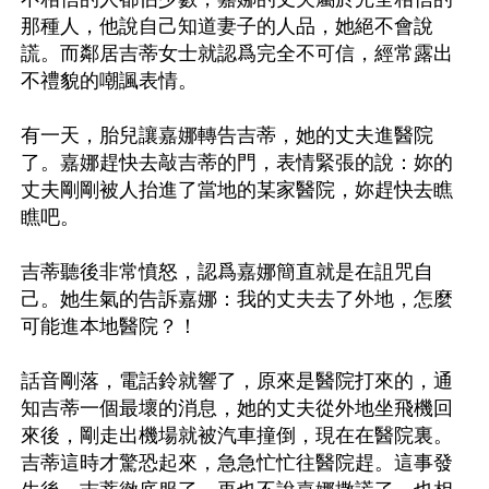
那種人，他說自己知道妻子的人品，她絕不會說
謊。而鄰居吉蒂女士就認爲完全不可信，經常露出
不禮貌的嘲諷表情。

有一天，胎兒讓嘉娜轉告吉蒂，她的丈夫進醫院
了。嘉娜趕快去敲吉蒂的門，表情緊張的說：妳的
丈夫剛剛被人抬進了當地的某家醫院，妳趕快去瞧
瞧吧。

吉蒂聽後非常憤怒，認爲嘉娜簡直就是在詛咒自
己。她生氣的告訴嘉娜：我的丈夫去了外地，怎麼
可能進本地醫院？！

話音剛落，電話鈴就響了，原來是醫院打來的，通
知吉蒂一個最壞的消息，她的丈夫從外地坐飛機回
來後，剛走出機場就被汽車撞倒，現在在醫院裏。
吉蒂這時才驚恐起來，急急忙忙往醫院趕。這事發