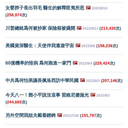
女嬰脖子長出羽毛 醫生的解釋匪夷所思
🖼️
2022/8/14
(
258,974
次)
川普總統爲何被抄家 保險箱被撬開
🖼️
(
213,430
次)
2022/8/13
美國資深醫生：天使伴我遨遊宇宙
🖼️
(
158,236
次)
2022/8/6
60億機率的怪病 爲何跑進一家門
🖼️
(
229,424
次)
2022/8/4
中共爲何怕美議長佩洛西訪中華民國
🖼️
(
207,146
次)
2022/8/3
今天八一！鄧小平說沒這事 習維尼傻拋光
🖼️
2022/8/1
(
244,665
次)
另外空間我姐夫戴着鐐銬
🖼️
(
191,797
次)
2022/7/30