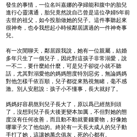
發生的事情，一位名叫嘉娜的孕婦能和腹中的胎兒
進行心靈溝通，胎兒竟然說自己曾是這位孕婦5年前
去世的祖父，如今投胎做她的兒子。這件事聽起來
很神奇，也令我想起小時候鄰居講過的一件神奇事
兒。

有一次閒聊天，鄰居跟我說，她有一位親屬，結婚
多年只生了一個兒子，因此對這孩子非常溺愛，說
一不二，要什麼給什麼，可是兒子卻從小就不聽
話，尤其對溺愛他的媽媽態度特別惡劣，無論媽媽
對他怎樣千依百順，兒子都從來熟視無睹，毫不感
激。別人安慰說：孩子小不懂事，長大就好了。

媽媽好容易熬到兒子長大了，原以爲已經熬到頭
了，沒想到兒子長大後更變本加厲，不但對她的態
度沒有任何改善，而且動不動就要錢要物，好像她
哪輩子欠了他似的。終於有一天長大成人的兒子動
手打了她，這讓她萬念俱灰，死的心都有。
