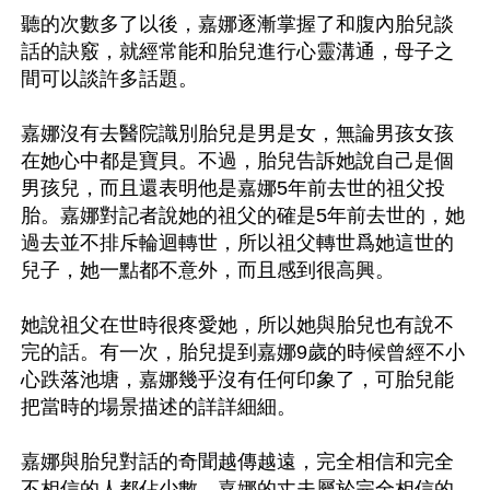
聽的次數多了以後，嘉娜逐漸掌握了和腹內胎兒談
話的訣竅，就經常能和胎兒進行心靈溝通，母子之
間可以談許多話題。

嘉娜沒有去醫院識別胎兒是男是女，無論男孩女孩
在她心中都是寶貝。不過，胎兒告訴她說自己是個
男孩兒，而且還表明他是嘉娜5年前去世的祖父投
胎。嘉娜對記者說她的祖父的確是5年前去世的，她
過去並不排斥輪迴轉世，所以祖父轉世爲她這世的
兒子，她一點都不意外，而且感到很高興。

她說祖父在世時很疼愛她，所以她與胎兒也有說不
完的話。有一次，胎兒提到嘉娜9歲的時候曾經不小
心跌落池塘，嘉娜幾乎沒有任何印象了，可胎兒能
把當時的場景描述的詳詳細細。

嘉娜與胎兒對話的奇聞越傳越遠，完全相信和完全
不相信的人都佔少數，嘉娜的丈夫屬於完全相信的