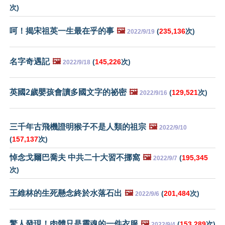
次)
呵！揭宋祖英一生最在乎的事
🖼️
(
235,136
次)
2022/9/19
名字奇遇記
🖼️
(
145,226
次)
2022/9/18
英國2歲嬰孩會讀多國文字的祕密
🖼️
(
129,521
次)
2022/9/16
三千年古飛機證明猴子不是人類的祖宗
🖼️
2022/9/10
(
157,137
次)
悼念戈爾巴喬夫 中共二十大習不挪窩
🖼️
(
195,345
2022/9/7
次)
王維林的生死懸念終於水落石出
🖼️
(
201,484
次)
2022/9/6
驚人發現！肉體只是靈魂的一件衣服
🖼️
(
153,289
次)
2022/9/4