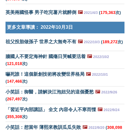
英美兩國怪事 男子吃完薯片就醉倒
🖼️
(
175,363
次)
2021/4/3
更多文章導讀：
2022年10月3日
祖父投胎做孫子 世界之大無奇不有
🖼️
(
189,272
次)
2022/10/3
牆國人不要定海神針 國殤日哭喊要活着
🖼️
2022/10/2
(
121,018
次)
嚇死誰！這個新創技術將改變世界格局
🖼️
2022/10/1
(
147,466
次)
小笑話：御醫，請解決江泡妞兒的這個憂愁
🖼️
2022/9/26
(
267,497
次)
「習近平內部講話」 全文 內容令人不寒而慄
🖼️
2022/9/24
(
355,308
次)
小笑話：想當年 薄熙來教訓瓜瓜失敗
🖼️
(
308,098
2022/9/20