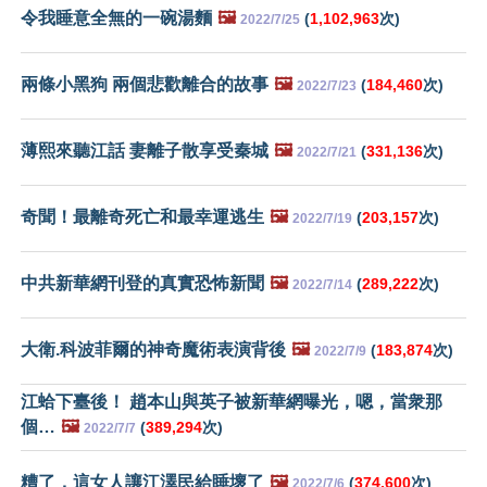
令我睡意全無的一碗湯麵
🖼️
(
1,102,963
次)
2022/7/25
兩條小黑狗 兩個悲歡離合的故事
🖼️
(
184,460
次)
2022/7/23
薄熙來聽江話 妻離子散享受秦城
🖼️
(
331,136
次)
2022/7/21
奇聞！最離奇死亡和最幸運逃生
🖼️
(
203,157
次)
2022/7/19
中共新華網刊登的真實恐怖新聞
🖼️
(
289,222
次)
2022/7/14
大衛.科波菲爾的神奇魔術表演背後
🖼️
(
183,874
次)
2022/7/9
江蛤下臺後！ 趙本山與英子被新華網曝光，嗯，當衆那
個…
🖼️
(
389,294
次)
2022/7/7
糟了，這女人讓江澤民給睡壞了
🖼️
(
374,600
次)
2022/7/6