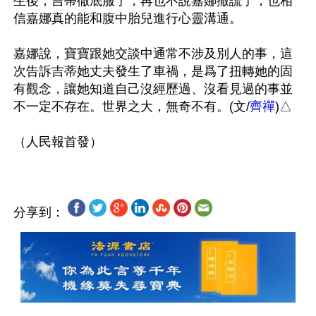
生後，吉蒂徹底服了，再也不說嘉娜撒謊了，也相
信嘉娜真的能和腹中胎兒進行心靈溝通。

嘉娜說，寶寶跟她交談中通常不涉及別人的事，這
次告訴吉蒂她丈夫發生了車禍，是爲了扭轉她的固
有觀念，讓她知道自己沒經歷過、沒看見過的事並
不一定不存在。世界之大，無奇不有。(文/
齊禪
)△

分享到：