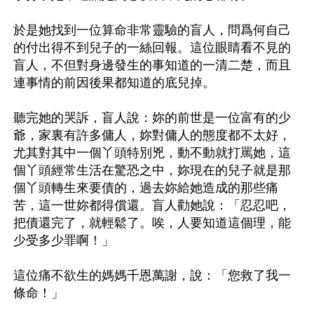
於是她找到一位算命非常靈驗的盲人，問爲何自己
的付出得不到兒子的一絲回報。這位眼睛看不見的
盲人，不但對身邊發生的事知道的一清二楚，而且
連事情的前因後果都知道的底兒掉。

聽完她的哭訴，盲人說：妳的前世是一位富有的少
爺，家裏有許多傭人，妳對傭人的態度都不太好，
尤其對其中一個丫頭特別兇，動不動就打罵她，這
個丫頭經常生活在驚恐之中，妳現在的兒子就是那
個丫頭轉生來要債的，過去妳給她造成的那些痛
苦，這一世妳都得償還。盲人勸她說：「忍忍吧，
把債還完了，就輕鬆了。唉，人要知道這個理，能
少受多少罪啊！」

這位痛不欲生的媽媽千恩萬謝，說：「您救了我一
條命！」
