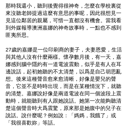
那時我還小，聽到後覺得很神奇，怎麼在學校裏從
來沒聽老師提過這麼有意思的事呢，因此很想見一
見這位鄰居的親屬，可惜一直都沒有機會。當我看
到外媒報導澳洲嘉娜的神奇故事時，一點也不感到
匪夷所思。

27歲的嘉娜是一位印刷商的妻子，夫妻恩愛，生活
與其他人沒有什麼兩樣。懷孕數月後，有一天，嘉
娜感到腦中隱約有一道電波震動，似乎是有人在耳
邊說話，起初她聽的不太清楚，以爲是自己胡思亂
想。後來這種聲音愈來愈清晰，好像是嬰兒的聲
音，它並不是時時出現，而是在某種情況下，就聽
的清楚。嘉娜說好像是兩道電波在同一個波段上震
動時，就能聽到有人跟她說話。她第一次能夠聽清
楚這個聲音時大爲震驚，原來那是她腹中的兒子在
說話。說什麼呢？例如說：「媽媽，我餓了」或
「我很喜歡妳」等話。
