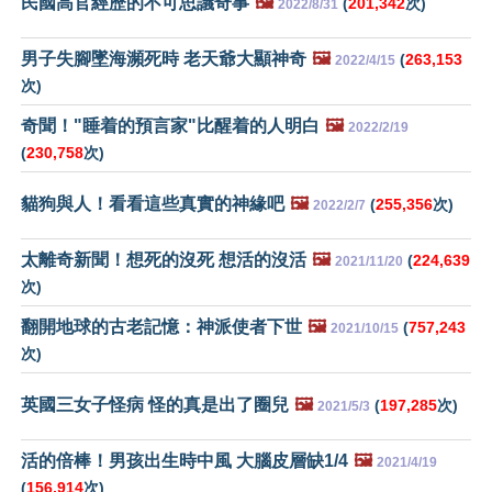
民國高官經歷的不可思議奇事
🖼️
(
201,342
次)
2022/8/31
男子失腳墜海瀕死時 老天爺大顯神奇
🖼️
(
263,153
2022/4/15
次)
奇聞！"睡着的預言家"比醒着的人明白
🖼️
2022/2/19
(
230,758
次)
貓狗與人！看看這些真實的神緣吧
🖼️
(
255,356
次)
2022/2/7
太離奇新聞！想死的沒死 想活的沒活
🖼️
(
224,639
2021/11/20
次)
翻開地球的古老記憶：神派使者下世
🖼️
(
757,243
2021/10/15
次)
英國三女子怪病 怪的真是出了圈兒
🖼️
(
197,285
次)
2021/5/3
活的倍棒！男孩出生時中風 大腦皮層缺1/4
🖼️
2021/4/19
(
156,914
次)