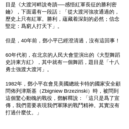
目是《大渡河畔說奇蹟──感悟紅軍長征的勝利密
鑰》，下面還有一段話：「從大渡河強攻通過的，
歷史上只有紅軍。勝利，蘊藏着深刻的必然；信念
堅定：爲窮人打天下」。

但是，40年前，鄧小平已經澄清過，沒有這回事！

60年代初，在北京的人民大會堂演出的《大型舞蹈
史詩東方紅》，其中就有一個舞蹈，題目是「十八
勇士強渡大渡河」。

1982年，鄧小平在會見美國總統卡特的國家安全顧
問佈列津斯基（Zbigniew Brzezinski）時，被問到
這個驚心動魄的戰役，鄧解釋說：「這只是爲了宣
傳，我們需要表現我們軍隊的戰鬥精神。其實沒有
打過什麼仗。」
