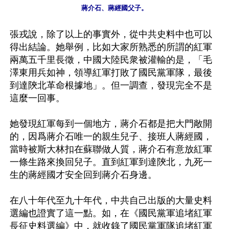
蔣介石、蔣經國父子。
張戎說，除了以上的事實外，從中共史料中也可以
得出結論。她舉例，比如大家所熟悉的所謂的紅軍
兩萬五千里長徵，中國大陸民衆被灌輸的是，「毛
澤東用兵如神，領導紅軍打敗了國民黨軍隊，最後
到達陝北革命根據地」。但一調查，發現完全不是
這麼一回事。

她發現紅軍每到一個地方，蔣介石都是把大門敞開
的，因爲蔣介石唯一的親生兒子、接班人蔣經國，
當時被斯大林扣在蘇聯做人質，蔣介石有意放紅軍
一條生路來換回兒子。直到紅軍到達陝北，九死一
生的蔣經國才安全回到蔣介石身邊。

在八十年代至九十年代，中共自己出版的大量史料
選編也證實了這一點。如，在《國民黨軍追堵紅軍
長征史料選編》中，就收錄了國民黨軍隊追堵紅軍