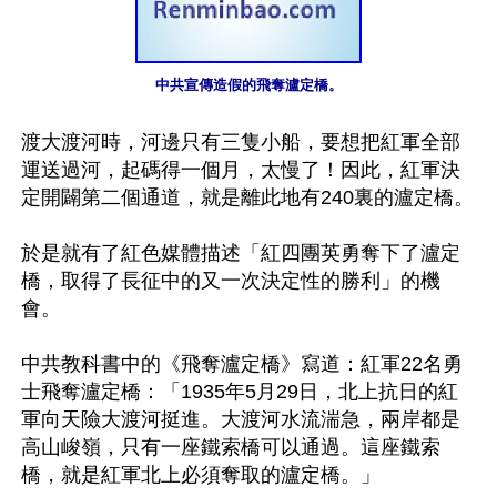
中共宣傳造假的飛奪瀘定橋。
渡大渡河時，河邊只有三隻小船，要想把紅軍全部
運送過河，起碼得一個月，太慢了！因此，紅軍決
定開闢第二個通道，就是離此地有240裏的瀘定橋。

於是就有了紅色媒體描述「紅四團英勇奪下了瀘定
橋，取得了長征中的又一次決定性的勝利」的機
會。

中共教科書中的《飛奪瀘定橋》寫道：紅軍22名勇
士飛奪瀘定橋：「1935年5月29日，北上抗日的紅
軍向天險大渡河挺進。大渡河水流湍急，兩岸都是
高山峻嶺，只有一座鐵索橋可以通過。這座鐵索
橋，就是紅軍北上必須奪取的瀘定橋。」
