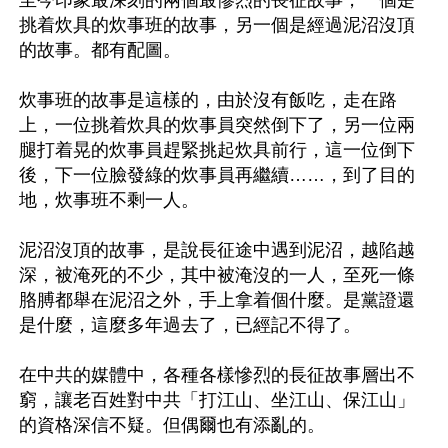
至今印象最深刻的兩個最慘烈的長征故事，一個是
挑着炊具的炊事班的故事，另一個是經過泥沼沒頂
的故事。都有配圖。

炊事班的故事是這樣的，由於沒有飯吃，走在路
上，一位挑着炊具的炊事員突然倒下了，另一位兩
腿打着晃的炊事員趕緊挑起炊具前行，這一位倒下
後，下一位臉發綠的炊事員再繼續……，到了目的
地，炊事班不剩一人。

泥沼沒頂的故事，是說長征途中遇到泥沼，越陷越
深，被淹死的不少，其中被淹沒的一人，至死一條
胳膊都舉在泥沼之外，手上拿着個什麼。是黨證還
是什麼，這麼多年過去了，已經記不得了。

在中共的媒體中，各種各樣慘烈的長征故事層出不
窮，讓老百姓對中共「打江山、坐江山、保江山」
的資格深信不疑。但偶爾也有添亂的。
