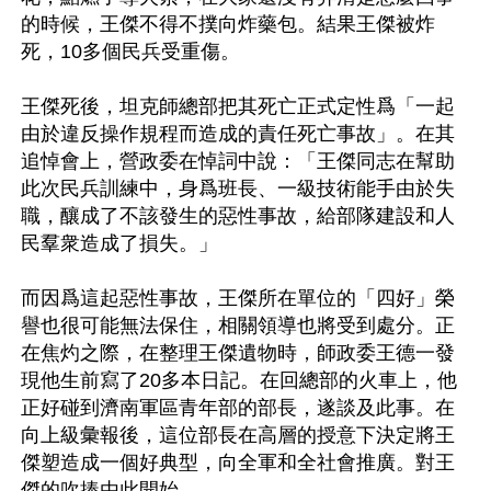
的時候，王傑不得不撲向炸藥包。結果王傑被炸
死，10多個民兵受重傷。

王傑死後，坦克師總部把其死亡正式定性爲「一起
由於違反操作規程而造成的責任死亡事故」。在其
追悼會上，營政委在悼詞中說：「王傑同志在幫助
此次民兵訓練中，身爲班長、一級技術能手由於失
職，釀成了不該發生的惡性事故，給部隊建設和人
民羣衆造成了損失。」

而因爲這起惡性事故，王傑所在單位的「四好」榮
譽也很可能無法保住，相關領導也將受到處分。正
在焦灼之際，在整理王傑遺物時，師政委王德一發
現他生前寫了20多本日記。在回總部的火車上，他
正好碰到濟南軍區青年部的部長，遂談及此事。在
向上級彙報後，這位部長在高層的授意下決定將王
傑塑造成一個好典型，向全軍和全社會推廣。對王
傑的吹捧由此開始。
