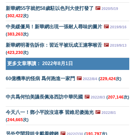
新華網55字就把58歲駐以色列大使打發了
🖼️
2020/5/19
(
302,422
次)
中美緩僵局！新華網出現一張耐人尋味的圖片
🖼️
2019/9/16
(
383,263
次)
新華網明著告訴你：習近平被玩成王滬寧喉舌
🖼️
2019/9/13
(
423,230
次)
更多文章導讀：
2022年8月1日
60億機率的怪病 爲何跑進一家門
🖼️
(
229,424
次)
2022/8/4
中共爲何怕美議長佩洛西訪中華民國
🖼️
(
207,146
次)
2022/8/3
今天八一！鄧小平說沒這事 習維尼傻拋光
🖼️
2022/8/1
(
244,665
次)
另外空間我姐夫戴着鐐銬
🖼️
(
191,797
次)
2022/7/30