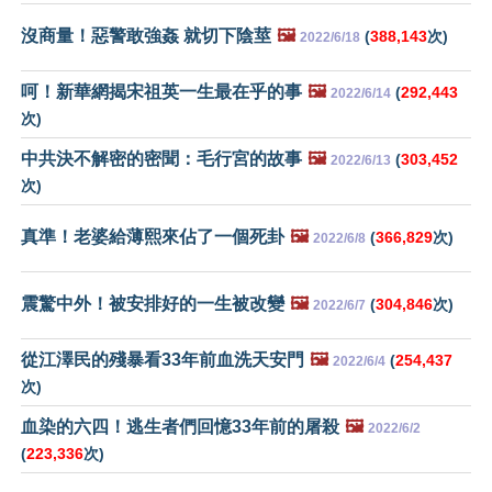
沒商量！惡警敢強姦 就切下陰莖
🖼️
(
388,143
次)
2022/6/18
呵！新華網揭宋祖英一生最在乎的事
🖼️
(
292,443
2022/6/14
次)
中共決不解密的密聞：毛行宮的故事
🖼️
(
303,452
2022/6/13
次)
真準！老婆給薄熙來佔了一個死卦
🖼️
(
366,829
次)
2022/6/8
震驚中外！被安排好的一生被改變
🖼️
(
304,846
次)
2022/6/7
從江澤民的殘暴看33年前血洗天安門
🖼️
(
254,437
2022/6/4
次)
血染的六四！逃生者們回憶33年前的屠殺
🖼️
2022/6/2
(
223,336
次)