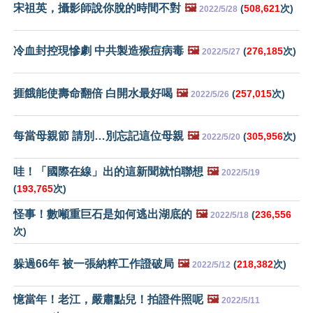
宋祖英，攝影師說你脫的時間不對
🖼️
(
508,621
次)
2022/5/28
冷血封控現慘劇 中共製造猴痘病毒
🖼️
(
276,185
次)
2022/5/27
捱餓能使壽命翻倍 白開水最好喝
🖼️
(
257,015
次)
2022/5/26
每當母親節 請別…別忘記這位母親
🖼️
(
305,956
次)
2022/5/20
哇！「國際在線」出的這新聞就怕聯想
🖼️
2022/5/19
(
193,765
次)
怪事！數噸重巨石是如何逃出湖底的
🖼️
(
236,556
2022/5/18
次)
躲過66年 被一張納粹工作證破局
🖼️
(
218,382
次)
2022/5/12
憶當年！老江，嚴肅點兒！拍證件照呢
🖼️
2022/5/11