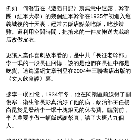
例如，何滌宙在《遵義日記》裏無意中透露，幹部
團（紅軍大學）的幾個紅軍幹部在1935年初進入遵
義城後的十天裏，經常去飯店點菜吃飯，吃炒辣
雞。還利用空閒時間，把搶來的一件皮袍送去裁縫
店改做皮衣。

更讓人當作喜劇故事看的，是中共「長征老幹部」
李一氓的一段長征回憶，談的是他們在長征中都是
吃貨。這篇漏網文章刊登在2004年三聯書店出版的
《文人飲食譚》裏。

據李一氓回憶，1934年冬，他在閩贛區前線得了副
傷寒，衛生部長彭真治好了他的病，政治部主任楊
尚昆於是發給李一氓十塊銀元的休養費。臨別前，
李克農要李做一頓飯感謝彭真，請了大概八九個
人。
