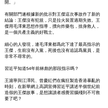
開。」

有關部門遂根據新的批示對王傑這次事故作了新的
結論：王傑沒有犯規，只是拉火裝置過期失效。王
傑用毛澤東思想作指導，撲向炸藥包，捨身救人，
是一個共產主義的好戰士。

細心的人發現，連毛澤東都爲此下達了最高指示的
王傑，生前沒有入黨，死後也沒有追認爲黨員，是
非常不尋常的。

習近平知道54年前林彪的那段指示嗎？

王滬寧與江澤民、曾慶紅們在瘋狂製造香港暴亂的
時刻，在新華網上高調宣傳習近平講述半個世紀前
造假的王傑故事，是想讓讀者感覺習腦殘到不可救
要了吧？
