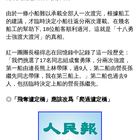
由於一條小船難以承載全部人一次渡完，根據船工
的建議，才臨時決定小船往返分兩次運載。在幾名
船工的幫助下, 18位船客順利過河。這就是「十八勇
士強渡大渡河」的真相。

紅一團團長楊得志在回憶錄中記錄了這一段歷史：
「我們挑選了17名同志組成奮勇隊，分兩次強渡，
第一船由連長熊上林帶隊，過9人，第二船由營長孫
繼先同志帶隊，我在第三船上。」第二船也過去9
人，包括臨時決定上船的營長孫繼先。

◎
「飛奪瀘定橋」應該改爲「爬過瀘定橋」