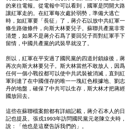
的來往電報。從電報中可以看到，國軍是閃開大路
讓紅軍走的。在紅軍每次處於弱勢，準備大逃亡
時，如紅軍要「長征」了，蔣介石以放中共紅軍一
條生路做條件，向斯大林要兒子。蘇聯共產黨非常
清楚，如果不是蔣介石爲了要回兒子而對紅軍手下
留情，中國共產黨的武裝早就沒了。

所以，紅軍在平安過了國民黨的四道封鎖線後，蔣
再次向斯大林要兒子。斯大林當然不敢放人，因爲
任何一個小戰役都可以使中共武裝被消滅，直到紅
軍到達了在中國僅存的唯一一塊紅色根據地、劉志
丹的地盤，確保了中共可以生存，斯大林才把蔣經
國放回去。

這些在蘇聯檔案館都有詳細記載，蔣介石本人的日
記也提及。張戎1993年訪問國民黨元老陳立夫時，
說：「他也是這麼告訴我們的」。
