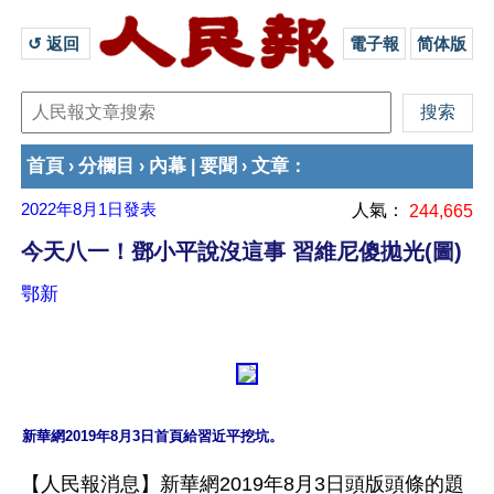
↺ 返回 
電子報
简体版
首頁
分欄目
內幕
要聞
文章
›
›
|
›
：
2022年8月1日
發表
人氣：
244,665
今天八一！鄧小平說沒這事 習維尼傻拋光(圖)
鄂新
新華網2019年8月3日首頁給習近平挖坑。
【人民報消息】新華網2019年8月3日頭版頭條的題