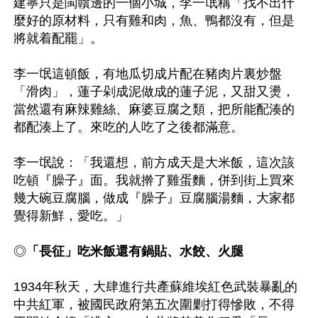
建寧只是閩贛邊的一個小城，李一氓稱「找不出什
麼好的原材料，只有雞和肉，魚、鴨都沒有，但是
將就着配罷」。

李一氓這頓飯，有地瓜切成片配在豬肉片裏炒盤
「滑肉」，蓮子剁成泥做成的蓮子泥，又甜又燙，
當然還有麻辣雞絲、麻婆豆腐之類，把所能配湊的
都配湊上了。來吃的人吃了之後都滿意。

李一氓說：「我還想，前方成天是大米飯，這次該
吃頓『臊子』面。我就擀了雞蛋麵，併到街上買來
幾大碗豆腐腦，做成『臊子』豆腐腦湯麵，大家都
覺得新鮮，愛吃。」

◎
「長征」吃米飯還有鍋貼、水餃、火腿
1934年秋天，大肆進行共產蘇維埃紅色武裝暴亂的
中共紅軍，被國民政府第五次圍剿打得慘敗，不得