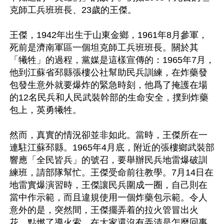
克師工兵班班長、23歲的王傑。

王傑，1942年出生于山東金鄉，1961年8月參軍，
死前是濟南軍區一個坦克師工兵班班長。關於其
「犧牲」的過程，黨媒是這樣宣傳的：1965年7月，
他到江蘇省邳縣張樓公社幫助民兵訓練，在炸藥發
包發生意外就要爆炸的緊急時刻，他爲了掩護在場
的12名民兵和人民武裝幹部的生命安全，撲到炸藥
包上，英勇犧牲。

然而，真實的情況卻並非如此。當時，王傑所在一
連駐江蘇邳縣。1965年4月底，附近的張樓鄉武裝部
響應「全民皆兵」的號召，要舉辦民兵地雷爆破訓
練班，請部隊幫忙。王傑受命前往教學。7月14日在
地雷實爆演習時，王傑讓民兵圍成一圈，自己則在
當中作示範，而且違規使用一個炸藥包示範。令人
意外的是，突然間，王傑擺弄着的拉火管冒出火
花，點燃了導火索，在大家還沒有弄清是怎麼回事