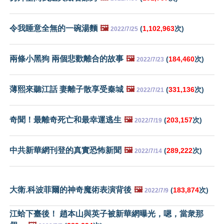
令我睡意全無的一碗湯麵
🖼️
(
1,102,963
次)
2022/7/25
兩條小黑狗 兩個悲歡離合的故事
🖼️
(
184,460
次)
2022/7/23
薄熙來聽江話 妻離子散享受秦城
🖼️
(
331,136
次)
2022/7/21
奇聞！最離奇死亡和最幸運逃生
🖼️
(
203,157
次)
2022/7/19
中共新華網刊登的真實恐怖新聞
🖼️
(
289,222
次)
2022/7/14
大衛.科波菲爾的神奇魔術表演背後
🖼️
(
183,874
次)
2022/7/9
江蛤下臺後！ 趙本山與英子被新華網曝光，嗯，當衆那