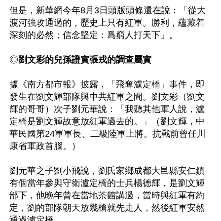
但是，新華網今年8月3日頭版頭條還在說：「從大
渡河強攻通過的，歷史上只有紅軍。勝利，蘊藏着
深刻的必然；信念堅定：爲窮人打天下」。

◎
劉文彩的兒孫證實張戎的調查屬實
據《南方都市報》披露，「飛奪瀘定橋」事件，即
發生在劉文輝部隊與中共紅軍之間。劉文彩（劉文
輝的哥哥）次子劉元華說：「我聽其他軍人說，瀘
定橋是劉文輝故意放紅軍過去的。」（劉文輝，中
華民國第24軍軍長、二級陸軍上將。抗戰前曾任川
康省軍政首腦。）

劉元華之子劉小飛說，劉氏家鄉成都大邑縣安仁鎮
有個當年參與守衛瀘定橋的士兵楊德輝，是劉文輝
部下，他晚年曾在當地茶館講過，當時與紅軍有約
定，劉的部隊朝天放幾槍就先走人，然後紅軍安然
通過瀘定橋。
