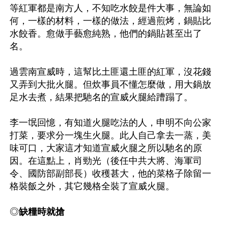
等紅軍都是南方人，不知吃水餃是件大事，無論如
何，一樣的材料，一樣的做法，經過煎烤，鍋貼比
水餃香。愈做手藝愈純熟，他們的鍋貼甚至出了
名。

過雲南宣威時，這幫比土匪還土匪的紅軍，沒花錢
又弄到大批火腿。但炊事員不懂怎麼做，用大鍋放
足水去煮，結果把馳名的宣威火腿給蹧蹋了。

李一氓回憶，有知道火腿吃法的人，申明不向公家
打菜，要求分一塊生火腿。此人自己拿去一蒸，美
味可口，大家這才知道宣威火腿之所以馳名的原
因。在這點上，肖勁光（後任中共大將、海軍司
令、國防部副部長）收穫甚大，他的菜格子除留一
格裝飯之外，其它幾格全裝了宣威火腿。

◎
缺糧時就搶