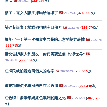
個…
🖼️
(
389,294
次)
2022/7/7
糟了，這女人讓江澤民給睡壞了
🖼️
(
374,600
次)
2022/7/6
敲碎花崗岩！貓貓狗狗的今日傳奇
🖼️
(
193,570
次)
2022/7/3
搞笑七一！第一次知道中共是啥玩意的萌娃表情
🖼️
2022/7/1
(
336,785
次)
趕快告訴家人和朋友！你們需要這個"乾淨世界"
🖼️
(
222,224
次)
2022/6/30
江澤民就怕聽這兩個人的名字
🖼️
(
296,235
次)
2022/6/29
遙視功能使卡車司機自在又逍遙
🖼️
(
264,349
次)
2022/6/26
紅色特工潘漢年與紅色漢奸關露之死
🖼️
(
307,173
2022/6/21
次)