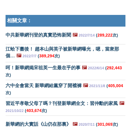
相關文章：
中共新華網刊登的真實恐怖新聞
🖼️
(
289,222
次)
2022/7/14
江蛤下臺後！ 趙本山與英子被新華網曝光，嗯，當衆那
個…
🖼️
(
389,294
次)
2022/7/7
呵！新華網揭宋祖英一生最在乎的事
🖼️
(
292,443
2022/6/14
次)
六中全會當天 新華網給黨穿了開襠褲
🖼️
(
405,004
2021/11/8
次)
習近平孝敬父母了嗎？刊登新華網全文：習仲勳的家風
🖼️
(
403,674
次)
2021/10/22
新華網的大實話《山仍在那裏》
🖼️
(
301,069
次)
2020/7/11