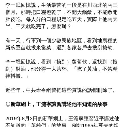
李一氓回憶說，生活最苦的一段是在川西北的兩三
個月。那時把口糧包乾了，不開大鍋飯，不能敞開
肚皮吃。每人分的口糧規定吃五天，實際上他兩天
半、三天就吃完了。怎麼辦？

有一天，行軍到一個少數民族地區，看到地裏種的
新豌豆苗就拔來當菜，還到各家各戶去搜刮搶劫。

李一氓回憶說，看到（搶到）蘿蔔乾，還找到（搜
到）酥油，他分得一大茶杯。「吃了黃油，不禁精
神抖擻。」

近些年，中共命令網警把這些實說的話都刪除了。

◎
新華網上，王滬寧讓習講述他不知道的故事
2019年8月3日的新華網上，王滬寧讓習近平講述他
不知道的「英雄們」的故事。例如1965年死去的坦