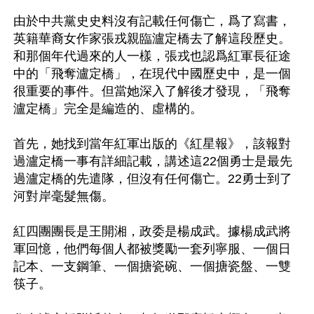
由於中共黨史史料沒有記載任何傷亡，爲了寫書，
英籍華裔女作家張戎親臨瀘定橋去了解這段歷史。
和那個年代過來的人一樣，張戎也認爲紅軍長征途
中的「飛奪瀘定橋」，在現代中國歷史中，是一個
很重要的事件。但當她深入了解後才發現，「飛奪
瀘定橋」完全是編造的、虛構的。

首先，她找到當年紅軍出版的《紅星報》，該報對
過瀘定橋一事有詳細記載，講述這22個勇士是最先
過瀘定橋的先遣隊，但沒有任何傷亡。22勇士到了
河對岸毫髮無傷。

紅四團團長是王開湘，政委是楊成武。據楊成武將
軍回憶，他們每個人都被獎勵一套列寧服、一個日
記本、一支鋼筆、一個搪瓷碗、一個搪瓷盤、一雙
筷子。
