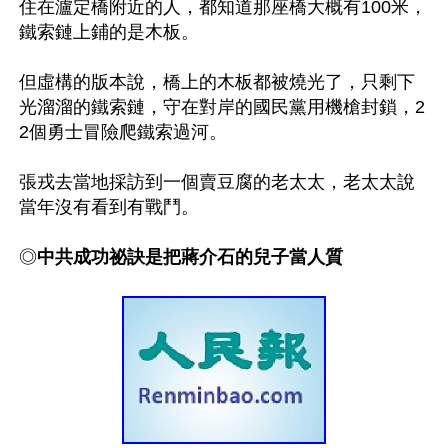
住在瀘定橋附近的人，都知道那座橋大概有100米，
鐵索鏈上鋪的是木板。

但虛構的版本說，橋上的木板都被燒光了，只剩下
光溜溜的鐵索鏈，守在對岸的國民黨用機槍封鎖，2
2個勇士冒險爬鐵索過河。

張戎去當地採訪到一個賣豆腐的老太太，老太太說
當年沒有看到有戰鬥。

◎
中共成功祕訣是把蔣介石的兒子當人質