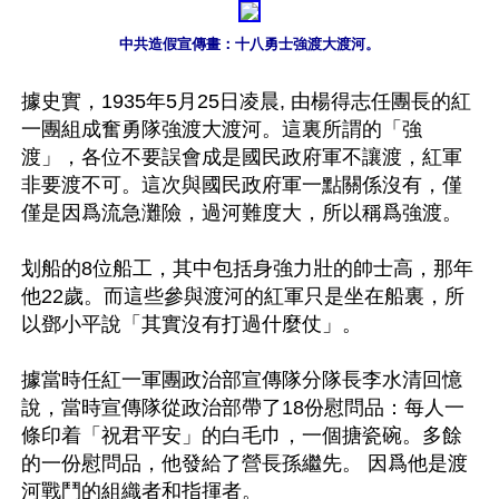
中共造假宣傳畫：十八勇士強渡大渡河。
據史實，1935年5月25日凌晨, 由楊得志任團長的紅
一團組成奮勇隊強渡大渡河。這裏所謂的「強
渡」，各位不要誤會成是國民政府軍不讓渡，紅軍
非要渡不可。這次與國民政府軍一點關係沒有，僅
僅是因爲流急灘險，過河難度大，所以稱爲強渡。

划船的8位船工，其中包括身強力壯的帥士高，那年
他22歲。而這些參與渡河的紅軍只是坐在船裏，所
以鄧小平說「其實沒有打過什麼仗」。

據當時任紅一軍團政治部宣傳隊分隊長李水清回憶
說，當時宣傳隊從政治部帶了18份慰問品：每人一
條印着「祝君平安」的白毛巾，一個搪瓷碗。多餘
的一份慰問品，他發給了營長孫繼先。 因爲他是渡
河戰鬥的組織者和指揮者。 
