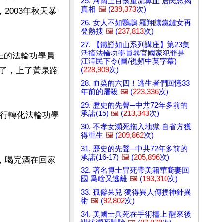
25. 河南上百孩童流鼻血 居民怒揭
真相
🖼️
(
239,373
次)
2003年秋天暴
26. 女人不如鸚鵡 羅翔讓鐵鏈女再
登熱搜
🖼️
(
237,813
次)
27. 【鐵證如山系列講座】第23集
活摘法輪功學員器官國家犯罪是
上的法輪功學員
江澤民下令(圖/視頻中英字幕)
(
228,909
次)
了，上了黃泉路
28. 血染的六四！逃生者們回憶33
年前的屠殺
🖼️
(
223,336
次)
29. 歷史的先聲─中共72年多前的
承諾(15)
🖼️
(
213,343
次)
強行轉化法輪功學
30. 不孝女瀕死拖入地獄 自省方獲
得重生
🖼️
(
209,862
次)
31. 歷史的先聲─中共72年多前的
承諾(16-17)
🖼️
(
205,896
次)
樂，喝完酒在回家
32. 著名博士冒死帶美籍華裔妻回
國 爲啥又逃離
🖼️
(
193,310
次)
33. 孤僻呆兒 獨得異人傳授神針異
術
🖼️
(
92,802
次)
34. 美國士兵死在手術檯上 醒來後