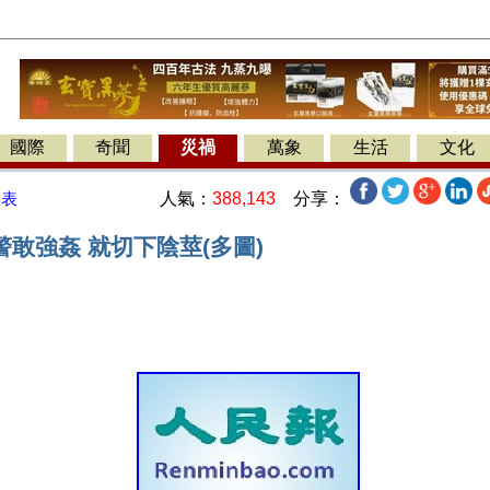
國際
奇聞
災禍
萬象
生活
文化
人氣：
388,143
分享：
發表
敢強姦 就切下陰莖(多圖)