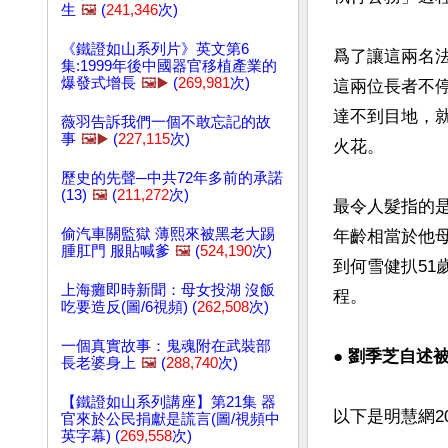
生
🖼️
(
241,346
次)
《鐵證如山系列片》英文第6
爲了讓這兩名
集:1999年後中國器官移植產業的
爆發式增長
🖼️▶️
(
269,981
次)
這兩位長者不
達不到目地，
薇羽告訴我們一個不敢忘記的故
事
🖼️▶️
(
227,115
次)
火花。

歷史的先聲─中共72年多前的承諾
(13)
🖼️
(
211,272
次)
最令人髮指的
偷汽車關監獄 薄熙來被黑老大踢
年齡相當於他母
腫肛門 服貼喊爹
🖼️
(
524,190
次)
到何雪健扒5
上海癱即時新聞：母女投湖 沒飯
程。

吃要造反(圖/6視頻) (
262,508
次)
一個真實故事：鬼魂附在武裝部
● 劉季芝自述
長老婆身上
🖼️
(
288,740
次)
【鐵證如山系列講座】第21集 器
以下是明慧網2
官來於公民捐獻是謊言(圖/視頻中
英字幕) (
269,558
次)