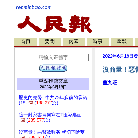
首頁
要聞
內幕
時事
幽默
2022年6月18日
沒商量！惡警
重點推薦文章
董九旺
2022年6月18日
歷史的先聲─中共72年多前的承諾
(18)
🖼️
(
188,277
次)
這一封家書爲何寫在T恤衫裏面
🖼️
(
235,577
次)
沒商量！惡警敢強姦 就切下陰莖
🖼️
(
388,143
次)