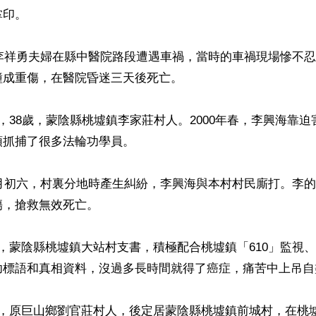
印。

，李祥勇夫婦在縣中醫院路段遭遇車禍，當時的車禍現場慘不
成重傷，在醫院昏迷三天後死亡。

，38歲，蒙陰縣桃墟鎮李家莊村人。2000年春，李興海靠
抓捕了很多法輪功學員。

正月初六，村裏分地時產生糾紛，李興海與本村村民廝打。李
，搶救無效死亡。

，蒙陰縣桃墟鎮大站村支書，積極配合桃墟鎮「610」監視
功標語和真相資料，沒過多長時間就得了癌症，痛苦中上吊自盡
男，原巨山鄉劉官莊村人，後定居蒙陰縣桃墟鎮前城村，在桃