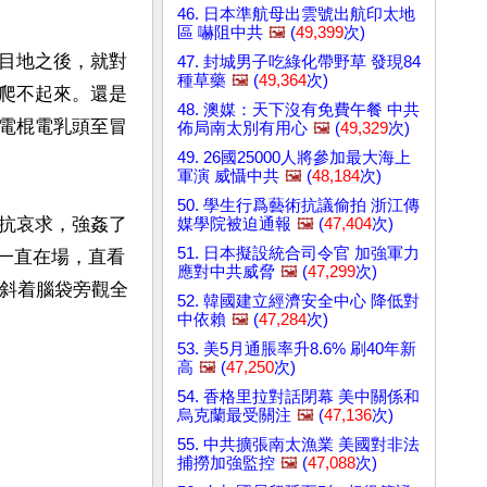
46. 日本準航母出雲號出航印太地
區 嚇阻中共
🖼️
(
49,399
次)
目地之後，就對
47. 封城男子吃綠化帶野草 發現84
種草藥
🖼️
(
49,364
次)
爬不起來。還是
48. 澳媒：天下沒有免費午餐 中共
電棍電乳頭至冒
佈局南太別有用心
🖼️
(
49,329
次)
49. 26國25000人將參加最大海上
軍演 威懾中共
🖼️
(
48,184
次)
50. 學生行爲藝術抗議偷拍 浙江傳
抗哀求，強姦了
媒學院被迫通報
🖼️
(
47,404
次)
51. 日本擬設統合司令官 加強軍力
啓一直在場，直看
應對中共威脅
🖼️
(
47,299
次)
然斜着腦袋旁觀全
52. 韓國建立經濟安全中心 降低對
中依賴
🖼️
(
47,284
次)
53. 美5月通脹率升8.6% 刷40年新
高
🖼️
(
47,250
次)
54. 香格里拉對話閉幕 美中關係和
烏克蘭最受關注
🖼️
(
47,136
次)
55. 中共擴張南太漁業 美國對非法
捕撈加強監控
🖼️
(
47,088
次)