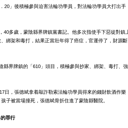
「7．20」後積極參與迫害法輪功學員，對法輪功學員大打出手，
，40多歲，蒙陰縣界牌鎮黨書記。他多次指使手下惡徒對鎮
款、綁架和毒打，結果正當壯年得了癌症，官運停了，財源斷
陰縣界牌鎮的「610」頭目，積極參與抄家、綁架、毒打、
9月17日，張德斌拿着敲詐勒索法輪功學員得來的錢財飲酒作
，孩子被當場撞死，張德斌骨折住進了蒙陰縣醫院。

界的罪行