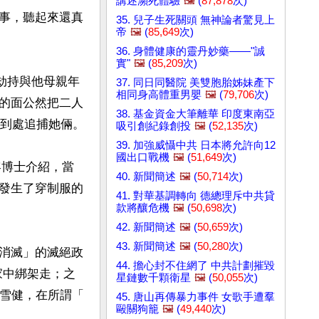
講述瀕死體驗
🖼️
(
87,878
次)
事，聽起來還真
35. 兒子生死關頭 無神論者驚見上
帝
🖼️
(
85,649
次)
36. 身體健康的靈丹妙藥——"誠
實"
🖼️
(
85,209
次)
法劫持與他母親年
37. 同日同醫院 美雙胞胎姊妹產下
相同身高體重男嬰
🖼️
(
79,706
次)
的面公然把二人
38. 基金資金大筆離華 印度東南亞
到處追捕她倆。

吸引創紀錄創投
🖼️
(
52,135
次)
39. 加強威懾中共 日本將允許向12
國出口戰機
🖼️
(
51,649
次)
容博士介紹，當
40. 新聞簡述
🖼️
(
50,714
次)
發生了穿制服的
41. 對華基調轉向 德總理斥中共貸
款將釀危機
🖼️
(
50,698
次)
42. 新聞簡述
🖼️
(
50,659
次)
43. 新聞簡述
🖼️
(
50,280
次)
消滅」的滅絕政
44. 擔心封不住網了 中共計劃摧毀
從家中綁架走；之
星鏈數千顆衛星
🖼️
(
50,055
次)
雪健，在所謂「 
45. 唐山再傳暴力事件 女歌手遭羣
毆關狗籠
🖼️
(
49,440
次)