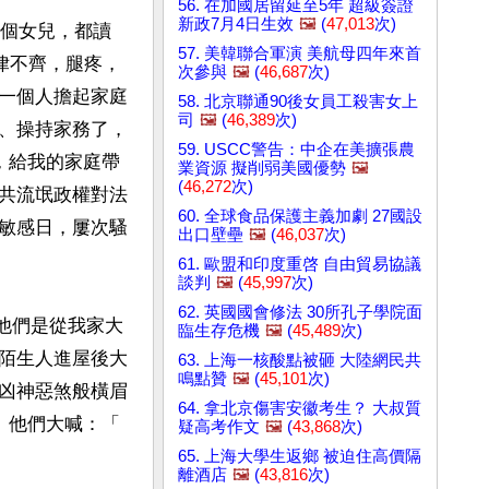
56. 在加國居留延至5年 超級簽證
新政7月4日生效
🖼️
(
47,013
次)
兩個女兒，都讀
57. 美韓聯合軍演 美航母四年來首
律不齊，腿疼，
次參與
🖼️
(
46,687
次)
一個人擔起家庭
58. 北京聯通90後女員工殺害女上
司
🖼️
(
46,389
次)
、操持家務了，
59. USCC警告：中企在美擴張農
，給我的家庭帶
業資源 擬削弱美國優勢
🖼️
(
46,272
次)
共流氓政權對法
60. 全球食品保護主義加劇 27國設
敏感日，屢次騷
出口壁壘
🖼️
(
46,037
次)
61. 歐盟和印度重啓 自由貿易協議
談判
🖼️
(
45,997
次)
62. 英國國會修法 30所孔子學院面
，他們是從我家大
臨生存危機
🖼️
(
45,489
次)
陌生人進屋後大
63. 上海一核酸點被砸 大陸網民共
鳴點贊
🖼️
(
45,101
次)
凶神惡煞般橫眉
64. 拿北京傷害安徽考生？ 大叔質
他們大喊：「 
疑高考作文
🖼️
(
43,868
次)
65. 上海大學生返鄉 被迫住高價隔
離酒店
🖼️
(
43,816
次)