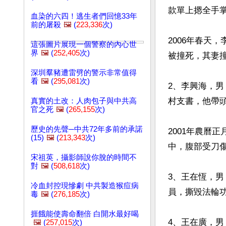
款單上摁全手掌
血染的六四！逃生者們回憶33年
前的屠殺
🖼️
(
223,336
次)
2006年春天
這張圖片展現一個警察的內心世
界
🖼️
(
252,405
次)
被撞死，其妻撞
深圳羣豬遭雷劈的警示非常值得
看
🖼️
(
295,081
次)
2、李興海，男
村支書，他帶頭
真實的土改：人肉包子與中共高
官之死
🖼️
(
265,155
次)
歷史的先聲─中共72年多前的承諾
2001年農曆
(15)
🖼️
(
213,343
次)
中，腹部受刀傷
宋祖英，攝影師說你脫的時間不
對
🖼️
(
508,618
次)
3、王在恆，男
冷血封控現慘劇 中共製造猴痘病
員，撕毀法輪
毒
🖼️
(
276,185
次)
捱餓能使壽命翻倍 白開水最好喝
4、王在廣，
🖼️
(
257,015
次)