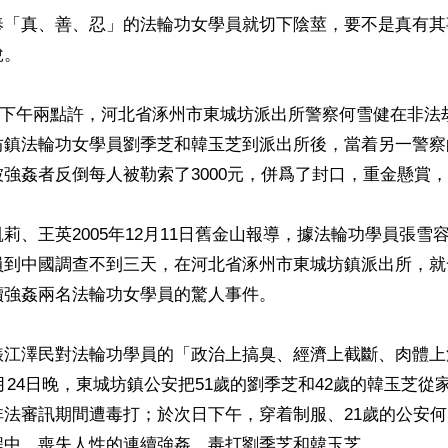
奉「真、善、忍」的法輪功女學員就切下陰莖，要不是真有其
。

月5日下午兩點許，河北省涿州市東城坊派出所警察何雪健在非
坊鎮法輪功女學員劉季芝和韓玉芝到派出所後，當着另一警察
強姦者反倒每人被勒索了3000元，併爲了封口，重金懸賞，
莉、王英2005年12月11日舊金山報導，據法輪功學員張雪
員到中國調查不到三天，在河北省涿州市東城坊鎮派出所，就
強姦兩名法輪功女學員的驚人事件。

婊江澤民對法輪功學員的「政治上搞臭、經濟上截斷、肉體上
11月24日晚，東城坊鎮公安把51歲的劉季芝和42歲的韓玉芝
法審訊期間遭毒打；於次日下午，穿着制服、21歲的公安何
程中，喪失人性的連續強姦、毒打劉季芝和韓玉芝。
