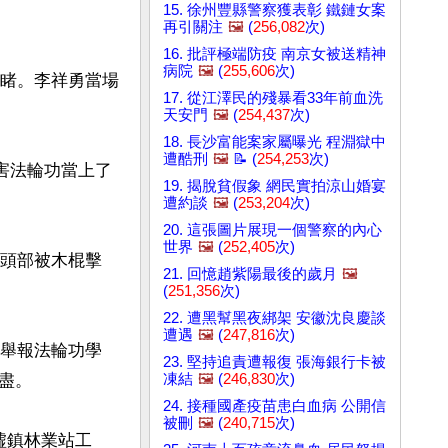
15. 徐州豐縣警察獲表彰 鐵鏈女案
再引關注
🖼️
(
256,082
次)
16. 批評極端防疫 南京女被送精神
病院
🖼️
(
255,606
次)
忍睹。李祥勇當場
17. 從江澤民的殘暴看33年前血洗
天安門
🖼️
(
254,437
次)
18. 長沙富能案家屬曝光 程淵獄中
遭酷刑
🖼️
📝 (
254,253
次)
迫害法輪功當上了
19. 揭脫貧假象 網民實拍涼山婚宴
遭約談
🖼️
(
253,204
次)
20. 這張圖片展現一個警察的內心
世界
🖼️
(
252,405
次)
的頭部被木棍擊
21. 回憶趙紫陽最後的歲月
🖼️
(
251,356
次)
22. 遭黑幫黑夜綁架 安徽沈良慶談
遭遇
🖼️
(
247,816
次)
、舉報法輪功學
23. 堅持追責遭報復 張海銀行卡被
凍結
🖼️
(
246,830
次)
。

24. 接種國產疫苗患白血病 公開信
被刪
🖼️
(
240,715
次)
墟鎮林業站工