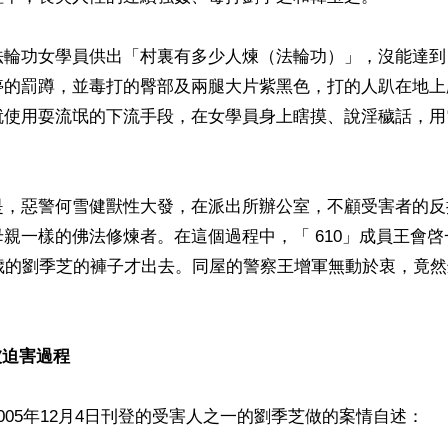
法輪功女學員供出「村裏有多少人煉（法輪功）」，沒能達到
停的罰蹲，並毒打的臀部及兩腿大片紫黑色，打的人趴在地上
就使用耍流氓的下流手段，在女學員身上瞎摸、說淫穢話，用
是，惡警何雪健獸性大發，在派出所辦公室，不顧受害者的反
親一樣的佛法修煉者。在這個過程中，「 610」成員王會
1歲的劉季芝的褲子才出去。同屋的警察王增軍無動於衷，竟
被迫害過程
005年12月4日刊登的受害人之一的劉季芝做的案情自述：
