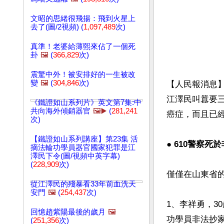
文昭的思緒很飛揚：飛到火星上
去了(圖/2視頻) (
1,097,489
次)
真準！老婆給薄熙來佔了一個死
卦
🖼️
(
366,829
次)
震驚中外！被安排好的一生被改
變
🖼️
(
304,846
次)
【人民報消息】
江澤民叫囂要三
《鐵證如山系列片》英文第7集:中
共向海外傾銷器官
🖼️▶️
(
281,241
癌症，而且已
次)
【鐵證如山系列講座】第23集 活
● 610警察死
摘法輪功學員器官國家犯罪是江
澤民下令(圖/視頻中英字幕)
(
228,909
次)
僅僅在山東省的
從江澤民的殘暴看33年前血洗天
安門
🖼️
(
254,437
次)
1、李祥勇，3
回憶趙紫陽最後的歲月
🖼️
功學員非法抄
(
251,356
次)