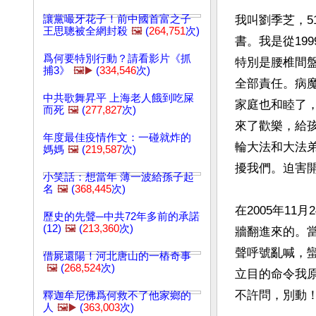
讓黨嘬牙花子！前中國首富之子
我叫劉季芝，5
王思聰被全網封殺
🖼️
(
264,751
次)
書。我是從19
爲何要特別行動？請看影片《抓
特別是腰椎間
捕3》
🖼️▶️
(
334,546
次)
全部責任。病
中共歌舞昇平 上海老人餓到吃屎
家庭也和睦了，
而死
🖼️
(
277,827
次)
來了歡樂，給
年度最佳疫情作文：一碰就炸的
輪大法和大法
媽媽
🖼️
(
219,587
次)
擾我們。迫害開
小笑話：想當年 薄一波給孫子起
名
🖼️
(
368,445
次)
在2005年1
歷史的先聲─中共72年多前的承諾
(12)
🖼️
(
213,360
次)
牆翻進來的。
聲呼號亂喊，
借屍還陽！河北唐山的一樁奇事
🖼️
(
268,524
次)
立目的命令我原
不許問，別動！
釋迦牟尼佛爲何救不了他家鄉的
人
🖼️▶️
(
363,003
次)