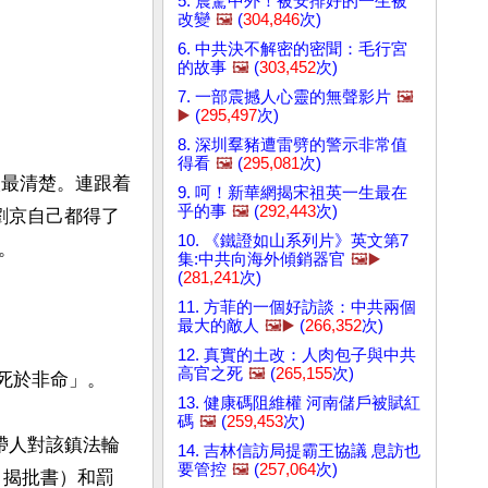
5. 震驚中外！被安排好的一生被
改變
🖼️
(
304,846
次)
6. 中共決不解密的密聞：毛行宮
的故事
🖼️
(
303,452
次)
7. 一部震撼人心靈的無聲影片
🖼️
▶️
(
295,497
次)
8. 深圳羣豬遭雷劈的警示非常值
得看
🖼️
(
295,081
次)
人最清楚。連跟着
9. 呵！新華網揭宋祖英一生最在
乎的事
🖼️
(
292,443
次)
劉京自己都得了
10. 《鐵證如山系列片》英文第7


集:中共向海外傾銷器官
🖼️▶️
(
281,241
次)
11. 方菲的一個好訪談：中共兩個
最大的敵人
🖼️▶️
(
266,352
次)
12. 真實的土改：人肉包子與中共
高官之死
🖼️
(
265,155
次)
死於非命」。

13. 健康碼阻維權 河南儲戶被賦紅
碼
🖼️
(
259,453
次)
帶人對該鎮法輪
14. 吉林信訪局提霸王協議 息訪也
要管控
🖼️
(
257,064
次)
、揭批書）和罰