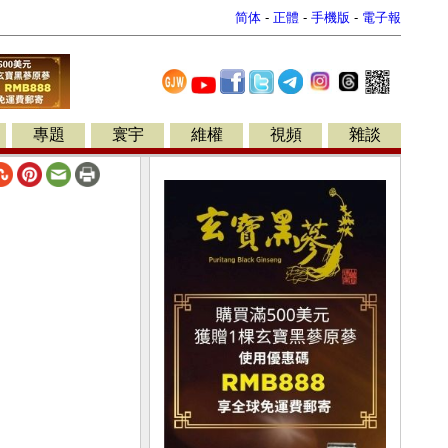
简体
-
正體
-
手機版
-
電子報
專題
寰宇
維權
視頻
雜談