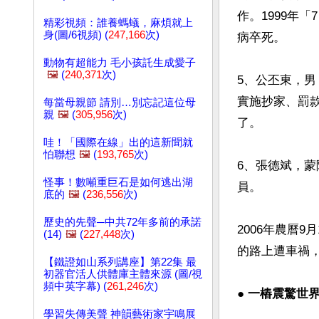
作。1999年
精彩視頻：誰養螞蟻，麻煩就上
身(圖/6視頻) (
247,166
次)
病卒死。

動物有超能力 毛小孩託生成愛子
🖼️
(
240,371
次)
5、公丕東，男
實施抄家、罰
每當母親節 請別…別忘記這位母
親
🖼️
(
305,956
次)
了。

哇！「國際在線」出的這新聞就
怕聯想
🖼️
(
193,765
次)
6、張德斌，蒙
怪事！數噸重巨石是如何逃出湖
員。

底的
🖼️
(
236,556
次)
歷史的先聲─中共72年多前的承諾
2006年農曆
(14)
🖼️
(
227,448
次)
的路上遭車禍
【鐵證如山系列講座】第22集 最
初器官活人供體庫主體來源 (圖/視
頻中英字幕) (
261,246
次)
● 一樁震驚世
學習失傳美聲 神韻藝術家宇鳴展