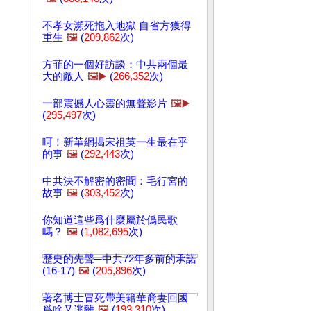
不孝女瀕死拖入地獄 自省方獲得
重生
🖼️
(
209,862
次)
方菲的一個好訪談：中共兩個最
大的敵人
🖼️▶️
(
266,352
次)
一部震撼人心靈的無聲影片
🖼️▶️
(
295,497
次)
呵！新華網揭宋祖英一生最在乎
的事
🖼️
(
292,443
次)
中共決不解密的密聞：毛行宮的
故事
🖼️
(
303,452
次)
你知道這些爲什麼屬於僞民歌
嗎？
🖼️
(
1,082,695
次)
歷史的先聲─中共72年多前的承諾
(16-17)
🖼️
(
205,896
次)
著名博士冒死帶美籍華裔妻回國
爲啥又逃離
🖼️
(
193,310
次)