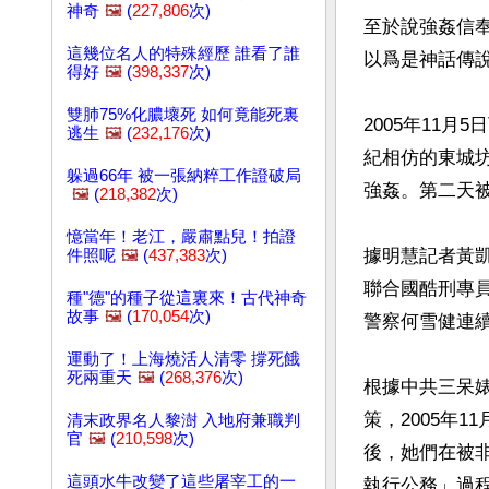
神奇
🖼️
(
227,806
次)
至於說強姦信
這幾位名人的特殊經歷 誰看了誰
以爲是神話傳說
得好
🖼️
(
398,337
次)
雙肺75%化膿壞死 如何竟能死裏
2005年11
逃生
🖼️
(
232,176
次)
紀相仿的東城
躲過66年 被一張納粹工作證破局
強姦。第二天被
🖼️
(
218,382
次)
憶當年！老江，嚴肅點兒！拍證
據明慧記者黃凱
件照呢
🖼️
(
437,383
次)
聯合國酷刑專
種"德"的種子從這裏來！古代神奇
故事
🖼️
(
170,054
次)
警察何雪健連續
運動了！上海燒活人清零 撐死餓
死兩重天
🖼️
(
268,376
次)
根據中共三呆
策，2005年
清末政界名人黎澍 入地府兼職判
官
🖼️
(
210,598
次)
後，她們在被非
這頭水牛改變了這些屠宰工的一
執行公務」過