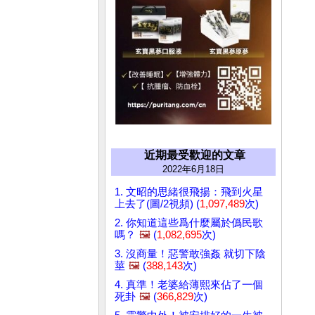
近期最受歡迎的文章
2022年6月18日
1. 文昭的思緒很飛揚：飛到火星
上去了(圖/2視頻) (
1,097,489
次)
2. 你知道這些爲什麼屬於僞民歌
嗎？
🖼️
(
1,082,695
次)
3. 沒商量！惡警敢強姦 就切下陰
莖
🖼️
(
388,143
次)
4. 真準！老婆給薄熙來佔了一個
死卦
🖼️
(
366,829
次)