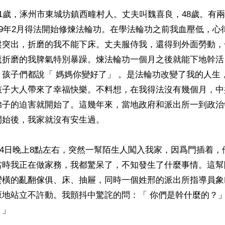
1歲，涿州市東城坊鎮西疃村人。丈夫叫魏喜良，48歲。有
99年2月得法開始修煉法輪功。在學法輪功之前我血壓低，心
盤突出，折磨的我不能下床。丈夫服侍我，還得到外面勞動，
魔折磨的我脾氣特別暴躁。煉法輪功一個月之後就能下地幹活
孩子們都說「 媽媽你變好了」 。是法輪功改變了我的人生
孩子大人帶來了幸福快樂。不料想，在我得法沒有幾個月，中
弟子的迫害就開始了。這幾年來，當地政府和派出所一到政治
始後，我家就沒有安生過。

1月24日晚上8點左右，突然一幫陌生人闖入我家，因爲門插着
當時我正在做家務，我都驚呆了，不知發生了什麼事情。這幫
蠻橫的亂翻傢俱、床、抽屜，同時一個姓邢的派出所指導員象
地站立不許動。我顫抖中驚詫的問：「 你們是幹什麼的？」 
」
