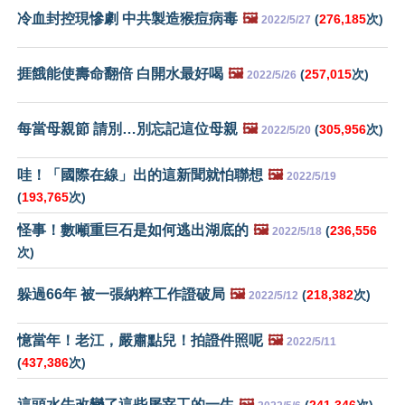
冷血封控現慘劇 中共製造猴痘病毒
🖼️
(
276,185
次)
2022/5/27
捱餓能使壽命翻倍 白開水最好喝
🖼️
(
257,015
次)
2022/5/26
每當母親節 請別…別忘記這位母親
🖼️
(
305,956
次)
2022/5/20
哇！「國際在線」出的這新聞就怕聯想
🖼️
2022/5/19
(
193,765
次)
怪事！數噸重巨石是如何逃出湖底的
🖼️
(
236,556
2022/5/18
次)
躲過66年 被一張納粹工作證破局
🖼️
(
218,382
次)
2022/5/12
憶當年！老江，嚴肅點兒！拍證件照呢
🖼️
2022/5/11
(
437,386
次)
這頭水牛改變了這些屠宰工的一生
🖼️
(
241,346
次)