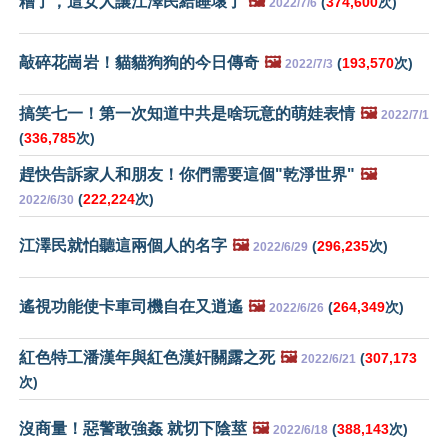
糟了，這女人讓江澤民給睡壞了
🖼️
(
374,600
次)
2022/7/6
敲碎花崗岩！貓貓狗狗的今日傳奇
🖼️
(
193,570
次)
2022/7/3
搞笑七一！第一次知道中共是啥玩意的萌娃表情
🖼️
2022/7/1
(
336,785
次)
趕快告訴家人和朋友！你們需要這個"乾淨世界"
🖼️
(
222,224
次)
2022/6/30
江澤民就怕聽這兩個人的名字
🖼️
(
296,235
次)
2022/6/29
遙視功能使卡車司機自在又逍遙
🖼️
(
264,349
次)
2022/6/26
紅色特工潘漢年與紅色漢奸關露之死
🖼️
(
307,173
2022/6/21
次)
沒商量！惡警敢強姦 就切下陰莖
🖼️
(
388,143
次)
2022/6/18