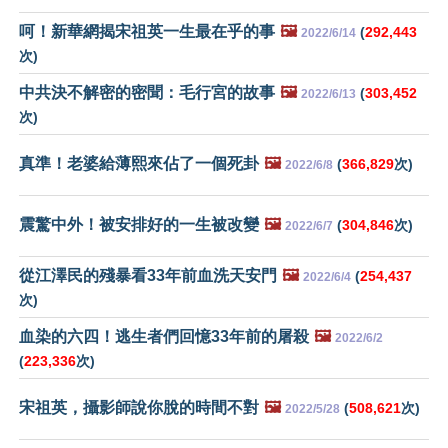
呵！新華網揭宋祖英一生最在乎的事
🖼️
(
292,443
2022/6/14
次)
中共決不解密的密聞：毛行宮的故事
🖼️
(
303,452
2022/6/13
次)
真準！老婆給薄熙來佔了一個死卦
🖼️
(
366,829
次)
2022/6/8
震驚中外！被安排好的一生被改變
🖼️
(
304,846
次)
2022/6/7
從江澤民的殘暴看33年前血洗天安門
🖼️
(
254,437
2022/6/4
次)
血染的六四！逃生者們回憶33年前的屠殺
🖼️
2022/6/2
(
223,336
次)
宋祖英，攝影師說你脫的時間不對
🖼️
(
508,621
次)
2022/5/28