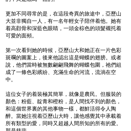
更加不同尋常的是，在這段奇異的旅途中，亞歷山
大並非獨自一人，有一名年輕女子陪伴着他。她有
着高顴骨和深藍色眼睛，一頭金棕色的頭髮襯托着
可愛的面頰。

第一次看到她的時候，亞歷山大和她正在一片色彩
斑斕的圖案上，後來他認出這是蝴蝶的翅膀。或者
說，他們當時被無數翩翩飛舞的蝴蝶包圍，祂們組
成了一條色彩繽紛、充滿生命的河流，流淌在空
中。

這位女子的着裝極其簡單，就像是農民。但服裝的
顏色：粉藍、靛青和橙粉，是人間找不到的顏色，
和這個世界裏的其他事物一樣，都鮮活得令人陶
醉。當她注視着亞歷山大時，讓他感覺其中承載着
所有類型的愛，同時又超越人間所知的所有的愛。
那是慈悲。
