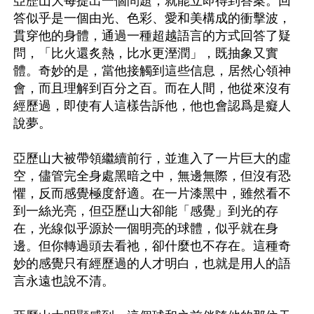
亞歷山大每提出一個問題，就能立即得到答案。回
答似乎是一個由光、色彩、愛和美構成的衝擊波，
貫穿他的身體，通過一種超越語言的方式回答了疑
問，「比火還炙熱，比水更溼潤」，既抽象又實
體。奇妙的是，當他接觸到這些信息，居然心領神
會，而且理解到百分之百。而在人間，他從來沒有
經歷過，即使有人這樣告訴他，他也會認爲是癡人
說夢。

亞歷山大被帶領繼續前行，並進入了一片巨大的虛
空，儘管完全身處黑暗之中，無邊無際，但沒有恐
懼，反而感覺極度舒適。在一片漆黑中，雖然看不
到一絲光亮，但亞歷山大卻能「感覺」到光的存
在，光線似乎源於一個明亮的球體，似乎就在身
邊。但你轉過頭去看祂，卻什麼也不存在。這種奇
妙的感覺只有經歷過的人才明白，也就是用人的語
言永遠也說不清。
