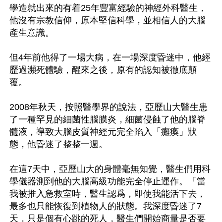
學造就出來的有着25年豐富經驗的神經外科醫生，
他沒有宗教信仰，原本堅信科學，並相信人的大腦
產生意識。

但4年前他得了一場大病，在一場深度昏迷中，他經
歷過瀕死體驗，醒來之後，原有的認知被徹底顛
覆。

2008年秋天，按照醫學界的說法，亞歷山大醫生患
了一種罕見的細菌性腦膜炎，細菌侵蝕了他的腦脊
髓液，導致大腦皮質神經元完全陷入「癱瘓」狀
態，他昏迷了整整一週。

在這7天中，亞歷山大的身體毫無知覺，醫生們用科
學儀器測到他的大腦高級功能完全停止運作。「當
我被推入急救室時，醫生認爲，即使我能活下去，
最多也只能恢復到植物人的狀態。我深度昏迷了7
天，只是個有心跳的死人，醫生們開始商量是否要