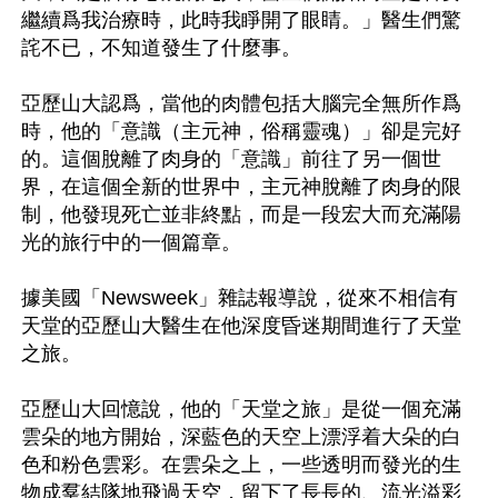
繼續爲我治療時，此時我睜開了眼睛。」醫生們驚
詫不已，不知道發生了什麼事。

亞歷山大認爲，當他的肉體包括大腦完全無所作爲
時，他的「意識（主元神，俗稱靈魂）」卻是完好
的。這個脫離了肉身的「意識」前往了另一個世
界，在這個全新的世界中，主元神脫離了肉身的限
制，他發現死亡並非終點，而是一段宏大而充滿陽
光的旅行中的一個篇章。

據美國「Newsweek」雜誌報導說，從來不相信有
天堂的亞歷山大醫生在他深度昏迷期間進行了天堂
之旅。

亞歷山大回憶說，他的「天堂之旅」是從一個充滿
雲朵的地方開始，深藍色的天空上漂浮着大朵的白
色和粉色雲彩。在雲朵之上，一些透明而發光的生
物成羣結隊地飛過天空，留下了長長的、流光溢彩