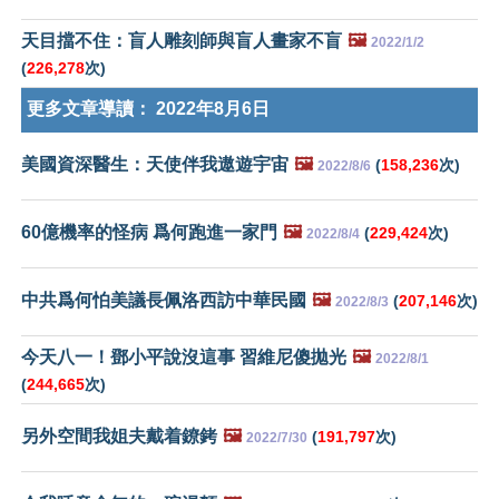
天目擋不住：盲人雕刻師與盲人畫家不盲
🖼️
2022/1/2
(
226,278
次)
更多文章導讀：
2022年8月6日
美國資深醫生：天使伴我遨遊宇宙
🖼️
(
158,236
次)
2022/8/6
60億機率的怪病 爲何跑進一家門
🖼️
(
229,424
次)
2022/8/4
中共爲何怕美議長佩洛西訪中華民國
🖼️
(
207,146
次)
2022/8/3
今天八一！鄧小平說沒這事 習維尼傻拋光
🖼️
2022/8/1
(
244,665
次)
另外空間我姐夫戴着鐐銬
🖼️
(
191,797
次)
2022/7/30