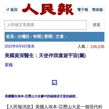
↺ 返回 
電子報
简体版
首頁
分欄目
奇聞
要聞
文章
›
›
|
›
：
2022年8月6日
發表
人氣：
158,236
美國資深醫生：天使伴我遨遊宇宙(圖)
紫巍
【人民報消息】美國人埃本-亞歷山大是一個現代科