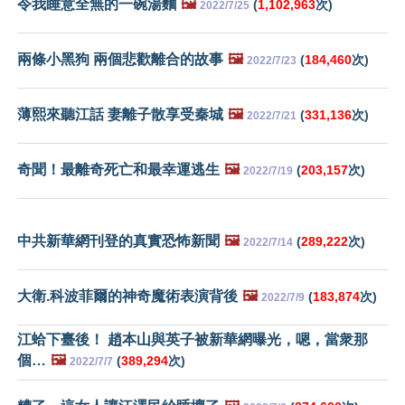
令我睡意全無的一碗湯麵
🖼️
(
1,102,963
次)
2022/7/25
兩條小黑狗 兩個悲歡離合的故事
🖼️
(
184,460
次)
2022/7/23
薄熙來聽江話 妻離子散享受秦城
🖼️
(
331,136
次)
2022/7/21
奇聞！最離奇死亡和最幸運逃生
🖼️
(
203,157
次)
2022/7/19
中共新華網刊登的真實恐怖新聞
🖼️
(
289,222
次)
2022/7/14
大衛.科波菲爾的神奇魔術表演背後
🖼️
(
183,874
次)
2022/7/9
江蛤下臺後！ 趙本山與英子被新華網曝光，嗯，當衆那
個…
🖼️
(
389,294
次)
2022/7/7