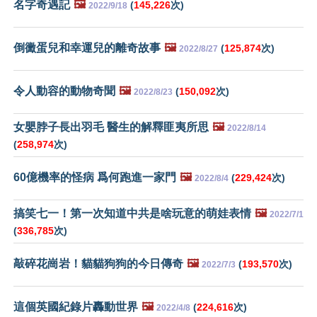
名字奇遇記
🖼️
(
145,226
次)
2022/9/18
倒黴蛋兒和幸運兒的離奇故事
🖼️
(
125,874
次)
2022/8/27
令人動容的動物奇聞
🖼️
(
150,092
次)
2022/8/23
女嬰脖子長出羽毛 醫生的解釋匪夷所思
🖼️
2022/8/14
(
258,974
次)
60億機率的怪病 爲何跑進一家門
🖼️
(
229,424
次)
2022/8/4
搞笑七一！第一次知道中共是啥玩意的萌娃表情
🖼️
2022/7/1
(
336,785
次)
敲碎花崗岩！貓貓狗狗的今日傳奇
🖼️
(
193,570
次)
2022/7/3
這個英國紀錄片轟動世界
🖼️
(
224,616
次)
2022/4/8