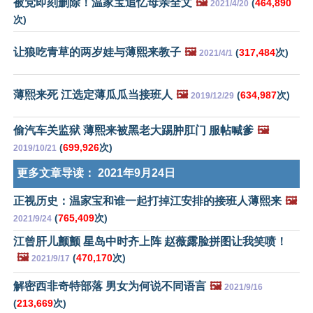
被党即刻删除！温家宝追忆母亲全文
🖼️
(
464,890
2021/4/20
次)
让狼吃青草的两岁娃与薄熙来教子
🖼️
(
317,484
次)
2021/4/1
薄熙来死 江选定薄瓜瓜当接班人
🖼️
(
634,987
次)
2019/12/29
偷汽车关监狱 薄熙来被黑老大踢肿肛门 服帖喊爹
🖼️
(
699,926
次)
2019/10/21
更多文章导读：
2021年9月24日
正视历史：温家宝和谁一起打掉江安排的接班人薄熙来
🖼️
(
765,409
次)
2021/9/24
江曾肝儿颤颤 星岛中时齐上阵 赵薇露脸拼图让我笑喷！
🖼️
(
470,170
次)
2021/9/17
解密西非奇特部落 男女为何说不同语言
🖼️
2021/9/16
(
213,669
次)