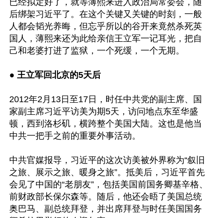
已经拟定好了，就等薄熙来进入政治局常委会，随
后绑架习近平了。在这个关键又关键的时刻，一般
人都会韬光养晦，但忘乎所以的谷开来竟然杀死英
国人，薄熙来还为此给亲信王立军一记耳光，把自
己和老婆打进了监狱，一个死缓，一个无期。

● 王立军回北京的5天后
2012年2月13日至17日，时任中共党的副主席、国
家副主席习近平访美为期5天，访问地点东至华盛
顿，西到洛杉矶，横跨整个美国大陆。这也是他当
中共一把手之前的重要外事活动。

中共官媒报导，习近平的这次访美被外界称为“叙旧
之旅、展示之旅、暖身之旅”。抵美后，习近平首先
会见了中国的“老朋友”，包括美国前国务卿基辛格、
前财政部长保尔森等。随后，他还会晤了美国总统
奥巴马、副总统拜登，并出席拜登与时任美国国务