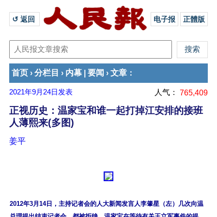
↺ 返回 
电子报
正體版
首页
分栏目
内幕
要闻
文章
›
›
|
›
：
2021年9月24日
发表
人气：
765,409
正视历史：温家宝和谁一起打掉江安排的接班
人薄熙来(多图)
姜平
2012年3月14日，主持记者会的人大新闻发言人李肇星（左）几次向温
总理提出结束记者会，都被拒绝，温家宝在等待有关王立军事件的提