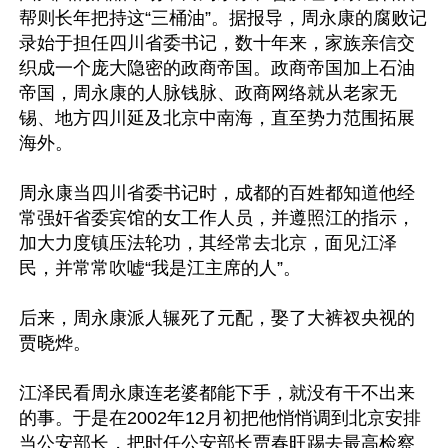
帮则长年把持这“三桶油”。据报导，周永康的腐败记
录始于担任四川省委书记，数十年来，家族亲信交
织成一个庞大隐密的政商帝国。政商帝国加上石油
帝国，周永康的人脉钱脉、政商网络就从老家无
锡、地方四川延及北京中南海，直至势力范围拓展
海外。

周永康当四川省委书记时，成都的百姓都知道他经
常强奸省委宾馆的女工作人员，并遵照江的指示，
加大力度镇压法轮功，其经常去北京，面见江泽
民，并常常吹嘘“我是江主席的人”。

后来，周永康派人辗死了元配，娶了大裤衩央视的
贾晓烨。

江泽民看周永康连老婆都能下手，就没有干不出来
的事。于是在2002年12月初把他悄悄调到北京安排
当公安部长，把时任公安部长贾春旺踢去最高检察