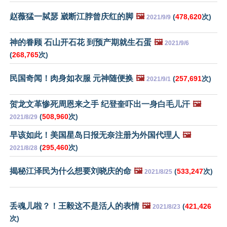
赵薇猛一脦瑟 崴断江脖曾庆红的脚
🖼️
(
478,620
次)
2021/9/9
神的眷顾 石山开石花 到预产期就生石蛋
🖼️
2021/9/6
(
268,765
次)
民国奇闻！肉身如衣服 元神随便换
🖼️
(
257,691
次)
2021/9/1
贺龙文革惨死周恩来之手 纪登奎吓出一身白毛儿汗
🖼️
(
508,960
次)
2021/8/29
早该如此！美国星岛日报无奈注册为外国代理人
🖼️
(
295,460
次)
2021/8/28
揭秘江泽民为什么想要刘晓庆的命
🖼️
(
533,247
次)
2021/8/25
丢魂儿啦？！王毅这不是活人的表情
🖼️
(
421,426
2021/8/23
次)