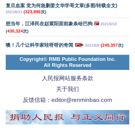
复旦血案 党为何急删姜文华学哥文章(多图/转载全文)
(
323,896
次)
2021/6/13
想当年，江泽民在赵紫阳面前象条哈巴狗
🖼️
2021/6/10
(
430,324
次)
噢！几个让科学家哇呀呀的奇闻
🖼️▶️
(
245,357
次)
2021/6/9
Copyright© RMB Public Foundation Inc.
All Rights Reserved
人民报网站服务条款
关于我们
反馈信箱：
editor@renminbao.com