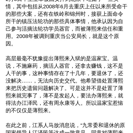
情，其中包括从2008年6月去重庆上任以来所受命干
的那些大案，还有在铁岭和锦州时，接获上面命令
所干的镇压法轮功的那些具体事情，他承认因为自
己参与活摘法轮功学员器官，而被薄熙来信任和重
用。2008年被调到重庆当公安局长，就是这个原
因。

高层最毫不犹豫提出薄熙来入狱的是温家宝。温
说，不施麻药，摘活人器官，还拿去赚钱，这不是
人干的事，这种事情存在了十几年，要退休了，还
没解决……，无法向历史交代。他希望借处置薄熙
来把历史遗留问题解决了。可是这并不是处置了薄
熙来就完事了，薄不是发起人，要法办薄熙来，就
得法办江泽民，还有周永康等人。所以温家宝惹恼
的不仅仅是薄熙来。

在此之前，江系人马放消息说，“九常委和退休的原
国家领导人江泽民等达成一致意见，同意对薄熙来