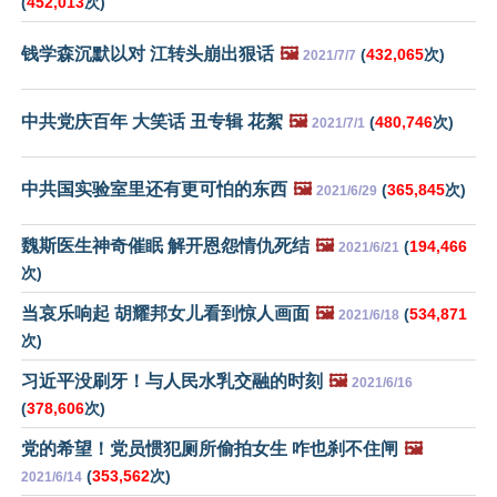
(
452,013
次)
钱学森沉默以对 江转头崩出狠话
🖼️
(
432,065
次)
2021/7/7
中共党庆百年 大笑话 丑专辑 花絮
🖼️
(
480,746
次)
2021/7/1
中共国实验室里还有更可怕的东西
🖼️
(
365,845
次)
2021/6/29
魏斯医生神奇催眠 解开恩怨情仇死结
🖼️
(
194,466
2021/6/21
次)
当哀乐响起 胡耀邦女儿看到惊人画面
🖼️
(
534,871
2021/6/18
次)
习近平没刷牙！与人民水乳交融的时刻
🖼️
2021/6/16
(
378,606
次)
党的希望！党员惯犯厕所偷拍女生 咋也刹不住闸
🖼️
(
353,562
次)
2021/6/14