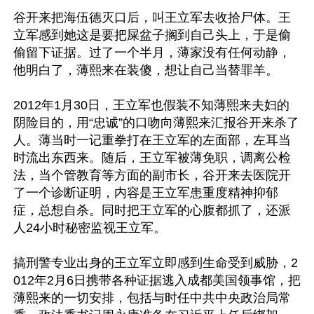
谷开来把海伍德灭口后，叫王立军去收拾尸体。王
立军感到她这是要把屎盆子搁到自己头上，于是偷
偷留下证据。过了一个半月，薄家没有任何动静，
他明白了，薄熙来在装傻，想让自己当替罪羊。

2012年1月30日，王立军也假装不知薄熙来夫妇的
阴险目的，用“忠诚”的口吻向薄熙来汇报谷开来杀了
人。薄当时一记重拳打在王立军的左面部，左耳当
时流出东西来。随后，王立军被薄免职，调离公检
法，当个管教育等方面的副市长，谷开来去医院开
了一个诊断证明，内容是王立军患重度精神抑郁
症，总想自杀。同时把王立军的心腹都抓了，还派
人24小时秘密监视王立军。

搞刑警专业出身的王立军立即感到生命受到威胁，2
012年2月6日携带各种证据逃入成都美国领事馆，把
薄熙来的一切安排，包括与时任中共中央政治局常