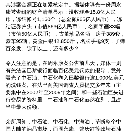
其涉案金额正在加紧核定中。据媒体曝光一份周永
康被查缉的财产清单显示：没收现金15.8亿人民
币，冻结帐号1,160个（总金额965亿人民币），冻
结证券户头（市值863亿人民币），名家字画83幅
（市值50亿人民币），古董珍品名酒，房子389套，
豪车95辆，黄金白银42,850斤，名牌手枪9支，子弹
百余发。除了以上，还有多少？

令人注意的是，在周永康案公告前几天，媒体一则
有关法国巴黎银行面临百亿美元罚款的报导，意外
曝光了中石油、中石化卷入巴黎银行逾1,000亿美元
的洗钱案。在法巴向美国调查人员提交多年来（主
要集中在2002年至2009年之间）和一些石油巨头进
行交易的资料里，中石油和中石化赫然在列，且占
当中最大份额。

众所周知，中石油、中石化、中海油，垄断整个中
国大陆的油品市场，而周永康、曾庆红等政坛石油