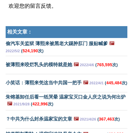
欢迎您的留言反馈。
相关文章：
偷汽车关监狱 薄熙来被黑老大踢肿肛门 服贴喊爹
🖼️
(
524,190
次)
2022/5/2
被薄熙来咬烂乳头的模特就是她
🖼️
(
765,595
次)
2022/4/6
小笑话：薄熙来凭这当中共国一把手
🖼️
(
445,484
次)
2022/4/1
朱镕基卸任后看一纸哭晕 温家宝灭口金人庆之说为何出炉
🖼️
(
422,996
次)
2021/9/28
？中共为什么封杀温家宝的文章
🖼️
(
367,463
次)
2021/4/26