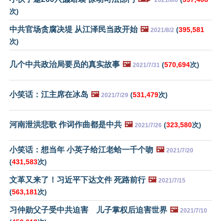
2021/8/6
次)
中共官场贪腐决堤 从江泽民当政开始
🖼️
(
395,581
2021/8/2
次)
几个中共政治局要员的真实故事
🖼️
(
570,694
次)
2021/7/31
小笑话：江主席在冰岛
🖼️
(
531,479
次)
2021/7/29
河南泄洪悲歌 作词作曲都是中共
🖼️
(
323,580
次)
2021/7/26
小笑话：想当年 小英子给江老蛤一千个吻
🖼️
2021/7/20
(
431,583
次)
文革又来了！习近平下达文件 死路前行
🖼️
2021/7/15
(
563,181
次)
习仲勋父子受中共迫害 儿子掌权后迫害世界
🖼️
2021/7/10