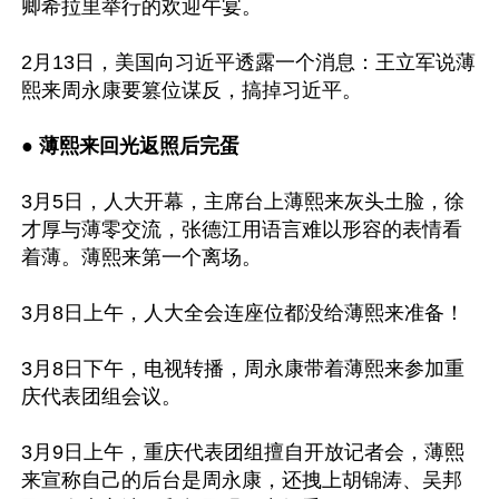
卿希拉里举行的欢迎午宴。

2月13日，美国向习近平透露一个消息：王立军说薄
熙来周永康要篡位谋反，搞掉习近平。

● 薄熙来回光返照后完蛋
3月5日，人大开幕，主席台上薄熙来灰头土脸，徐
才厚与薄零交流，张德江用语言难以形容的表情看
着薄。薄熙来第一个离场。

3月8日上午，人大全会连座位都没给薄熙来准备！

3月8日下午，电视转播，周永康带着薄熙来参加重
庆代表团组会议。

3月9日上午，重庆代表团组擅自开放记者会，薄熙
来宣称自己的后台是周永康，还拽上胡锦涛、吴邦