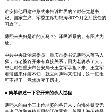
谁安排他用这种形式来告诉世界的？时任党总书
记、国家主席、军委主席胡锦涛和7个月之后接任的
习近平。

薄熙来夫妇是谁的人马？江泽民派系的。有图片为
证。

中共中央政治局委员、重庆市委书记薄熙来落马入
狱，与老婆谷开来有直接关系，因为老婆杀了人，
想让时任重庆市公安局长王立军承担下来。王立军
看薄熙来佯装不知，就去向薄熙来汇报，这一汇报
可不得了，竟然改变了历史。

● 简单叙述一下谷开来的杀人过程
薄熙来的由小三上位老婆的谷开来，向海外贩卖无
辜者尸体和移植所用的活体器官，英国人海伍德是