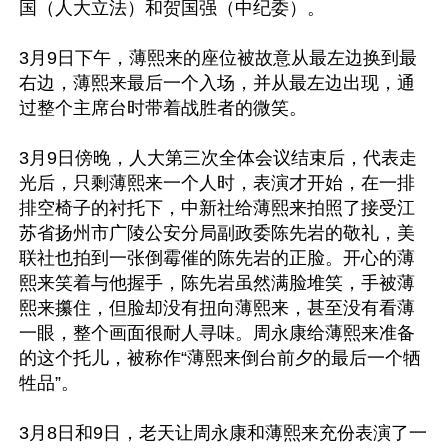
国（人大立法）和贺国强（中纪委）。

3月9日下午，薄熙来的座位被故意从最左边换到最
右边，薄熙来最后一个入场，并从最左边出现，通
过整个主席台时带着战胜者的微笑。

3月9日傍晚，人大第三次全体会议结束后，代表走
光后，只剩薄熙来一个人时，表演才开始，在一排
排空椅子的衬托下，中新社给薄熙来拍照了接受江
苏省扬州市广陵公安分局副政委陈先岩的敬礼，美
联社也拍到一张倒霉催的陈先岩的正脸。开心的薄
熙来笑着与他握手，陈先岩虽然满脸堆笑，手被薄
熙来攥住，但脸却没有扭向薄熙来，甚至没有看薄
一眼，整个画面很耐人寻味。周永康给薄熙来准备
的这个托儿，被称作“薄熙来倒台前夕的最后一个牺
牲品”。

3月8日和9日，老天让周永康和薄熙来充份表演了一