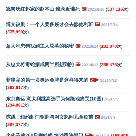
靠曾庆红起家的赵本山 谁亲近谁死
🖼️
(
337,116
次)
2021/8/20
博文被删：一个人要多贱才会去舔他利班
🖼️
2021/8/14
(
375,990
次)
意大利忠狗找到主人坟墓的秘密
🖼️
(
191,870
次)
2021/8/14
从忠犬将毒蛇撕成两半所想到的
🖼️
(
235,475
次)
2021/8/13
菲律宾的第一块奥运金牌是这样得来的
🖼️▶️
2021/8/12
(
363,617
次)
东京奥运 意大利跳高选手为何跪地痛哭(10图)
2021/8/8
(
294,881
次)
惊跳！纽约封门钥匙与网文怒问儿童疫苗
🖼️
2021/8/7
(
287,377
次)
小伙子逮260只癞蛤蟆 惊动司法部门
🖼️▶️
(
397,408