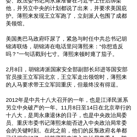
委、政法委书记周永康准备在习近平上任后绑架
他，并另立中央的计划都说了出来，并要求美国庇
护。薄熙来发现王立军跑了，立刻派人包围了成都
美领馆。

美国奥巴马政府吓尿了，紧急与时任中共总书记胡
锦涛联络，胡锦涛在电话里问薄熙来：“你想造反
吗？”一句话戳到七寸。薄熙来顿时瘪了茄子。

2月8日，胡锦涛派国家安全部副部长邱进等国安部
官员接王立军回北京，王立军走出领馆时，薄熙来
的人马要求带王立军回重庆，但最终没有得逞。

2012年是中共十八大召开的一年，也是江泽民派系
另立中央破产的一年。11月8日至14日在北京举行的
十八大，是周永康退休的日子，也是中央政治局委
员、重庆市委书记薄熙来能否进入中央政治局常委
会的关键时刻。在此之前，他们的反叛政府名单都