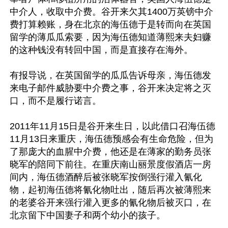
中介人，收取中介费。谷开来欠其1400万英镑中介
费打算赖账，身在北京的海伍德于是转而向在英国
留学的薄瓜瓜索要，因为海伍德知道薄熙来夫妇赚
的这种钱没有转回中国，而是直接存在海外。

有报导说，在英国留学的瓜瓜告诉母亲，海伍德发
来电子邮件威胁要中介费之事，谷开来决定将之灭
口，而不是履行诺言。

2011年11月15日是谷开来生日，以此借口召海伍德
11月13日来重庆，海伍德预感会有生命危险，但为
了那庞大的血腥中介费，他还是在薄家的勤务员张
晓军的陪同下前往。在重庆南山丽景度假酒店一房
间内，海伍德酒醉后被张晓军按倒强行灌入氰化
物，起初海伍德将氰化物吐出，随后再次被薄熙来
的老婆谷开来强行灌入更多的氰化物后被灭口，在
北京留下中国妻子和两个幼小的孩子。
