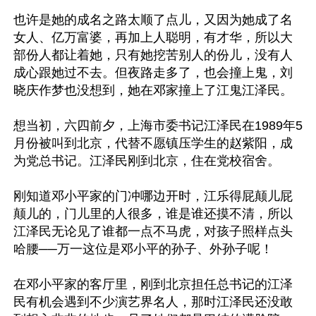
也许是她的成名之路太顺了点儿，又因为她成了名
女人、亿万富婆，再加上人聪明，有才华，所以大
部份人都让着她，只有她挖苦别人的份儿，没有人
成心跟她过不去。但夜路走多了，也会撞上鬼，刘
晓庆作梦也没想到，她在邓家撞上了江鬼江泽民。

想当初，六四前夕，上海市委书记江泽民在1989年5
月份被叫到北京，代替不愿镇压学生的赵紫阳，成
为党总书记。江泽民刚到北京，住在党校宿舍。

刚知道邓小平家的门冲哪边开时，江乐得屁颠儿屁
颠儿的，门儿里的人很多，谁是谁还摸不清，所以
江泽民无论见了谁都一点不马虎，对孩子照样点头
哈腰──万一这位是邓小平的孙子、外孙子呢！

在邓小平家的客厅里，刚到北京担任总书记的江泽
民有机会遇到不少演艺界名人，那时江泽民还没敢