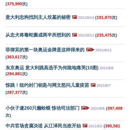
(
375,990
次)
意大利忠狗找到主人坟墓的秘密
🖼️
(
191,870
次)
2021/8/14
从忠犬将毒蛇撕成两半所想到的
🖼️
(
235,475
次)
2021/8/13
菲律宾的第一块奥运金牌是这样得来的
🖼️▶️
2021/8/12
(
363,617
次)
东京奥运 意大利跳高选手为何跪地痛哭(10图)
2021/8/8
(
294,881
次)
惊跳！纽约封门钥匙与网文怒问儿童疫苗
🖼️
2021/8/7
(
287,377
次)
小伙子逮260只癞蛤蟆 惊动司法部门
🖼️▶️
(
397,408
2021/8/6
次)
中共官场贪腐决堤 从江泽民当政开始
🖼️
(
395,581
2021/8/2