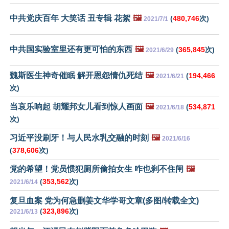
中共党庆百年 大笑话 丑专辑 花絮
🖼️
(
480,746
次)
2021/7/1
中共国实验室里还有更可怕的东西
🖼️
(
365,845
次)
2021/6/29
魏斯医生神奇催眠 解开恩怨情仇死结
🖼️
(
194,466
2021/6/21
次)
当哀乐响起 胡耀邦女儿看到惊人画面
🖼️
(
534,871
2021/6/18
次)
习近平没刷牙！与人民水乳交融的时刻
🖼️
2021/6/16
(
378,606
次)
党的希望！党员惯犯厕所偷拍女生 咋也刹不住闸
🖼️
(
353,562
次)
2021/6/14
复旦血案 党为何急删姜文华学哥文章(多图/转载全文)
(
323,896
次)
2021/6/13