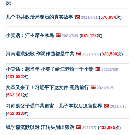
次)
几个中共政治局要员的真实故事
🖼️
(
570,694
次)
2021/7/31
小笑话：江主席在冰岛
🖼️
(
531,478
次)
2021/7/29
河南泄洪悲歌 作词作曲都是中共
🖼️
(
323,580
次)
2021/7/26
小笑话：想当年 小英子给江老蛤一千个吻
🖼️
2021/7/20
(
431,582
次)
文革又来了！习近平下达文件 死路前行
🖼️
2021/7/15
(
563,181
次)
习仲勋父子受中共迫害 儿子掌权后迫害世界
🖼️
2021/7/10
(
452,013
次)
钱学森沉默以对 江转头崩出狠话
🖼️
(
432,065
次)
2021/7/7