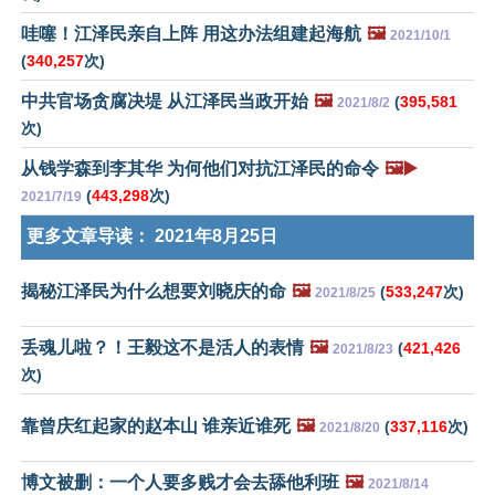
哇噻！江泽民亲自上阵 用这办法组建起海航
🖼️
2021/10/1
(
340,257
次)
中共官场贪腐决堤 从江泽民当政开始
🖼️
(
395,581
2021/8/2
次)
从钱学森到李其华 为何他们对抗江泽民的命令
🖼️▶️
(
443,298
次)
2021/7/19
更多文章导读：
2021年8月25日
揭秘江泽民为什么想要刘晓庆的命
🖼️
(
533,247
次)
2021/8/25
丢魂儿啦？！王毅这不是活人的表情
🖼️
(
421,426
2021/8/23
次)
靠曾庆红起家的赵本山 谁亲近谁死
🖼️
(
337,116
次)
2021/8/20
博文被删：一个人要多贱才会去舔他利班
🖼️
2021/8/14