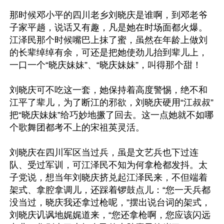
那时候邓小平的四川老乡刘晓庆是谁啊，到邓老爷
子家平趟，说话又有趣，凡是她在时场面都火爆。
江泽民那个时候嘴巴上抹了蜜，虽然在年龄上做刘
的长辈绰绰有余，可还是把她使劲儿抬到辈儿上，
一口一个“晓庆妹妹”、“晓庆妹妹”，叫得那个甜！

刘晓庆可不吃这一套，她保持着高度警惕，绝不和
江平了辈儿，为了断江的邪欲，刘晓庆硬用“江叔叔”
把“晓庆妹妹”给巧妙地撅了回去。这一点她就不如哪
个歌舞团都考不上的宋祖英灵活。

刘晓庆在四川军区当过兵，虽是文艺兵也下过连
队、受过军训，可江泽民不知为何拿枪都发抖。太
子党说，想当年刘晓庆挤兑起江泽民来，不但端着
架式、拿腔拿调儿，还踩着锣鼓点儿：“您一天兵都
没当过，晓庆我还拿过枪呢，”摆出说台词的架式，
刘晓庆讥讽地娓娓道来，“您还拿枪啊，您应该闪远