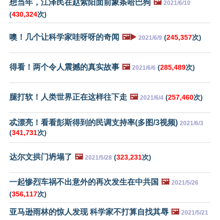
想当年，江泽民在赵紫阳面前象条哈巴狗
🖼️
2021/6/10
(
430,324
次)
噢！几个让科学家哇呀呀的奇闻
🖼️▶️
(
245,357
次)
2021/6/9
得看！两个令人震撼的真实故事
🖼️
(
285,489
次)
2021/6/6
腿打软！人类世界正在这样往下走
🖼️
(
257,460
次)
2021/6/4
忒漂亮！看看彭斯得到的民调支持率(多图/3视频)
2021/6/3
(
341,731
次)
达尔文拱门坍塌了
🖼️
(
323,231
次)
2021/5/28
一起惨烈车祸不出意外的再次发生在中共国
🖼️
2021/5/26
(
356,117
次)
亚马逊雨林的惊人发现 科学家不打算自找其辱
🖼️
2021/5/21