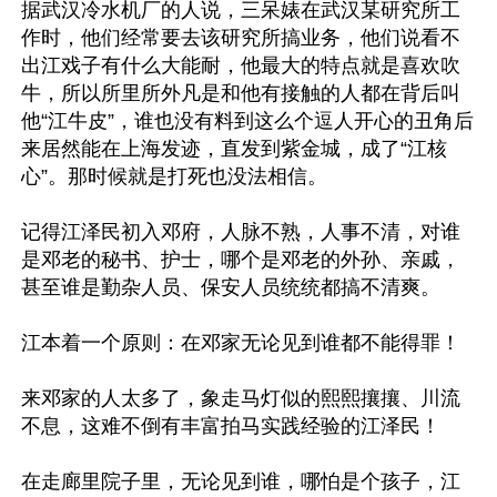
据武汉冷水机厂的人说，三呆婊在武汉某研究所工
作时，他们经常要去该研究所搞业务，他们说看不
出江戏子有什么大能耐，他最大的特点就是喜欢吹
牛，所以所里所外凡是和他有接触的人都在背后叫
他“江牛皮”，谁也没有料到这么个逗人开心的丑角后
来居然能在上海发迹，直发到紫金城，成了“江核
心”。那时候就是打死也没法相信。

记得江泽民初入邓府，人脉不熟，人事不清，对谁
是邓老的秘书、护士，哪个是邓老的外孙、亲戚，
甚至谁是勤杂人员、保安人员统统都搞不清爽。

江本着一个原则：在邓家无论见到谁都不能得罪！

来邓家的人太多了，象走马灯似的熙熙攘攘、川流
不息，这难不倒有丰富拍马实践经验的江泽民！

在走廊里院子里，无论见到谁，哪怕是个孩子，江