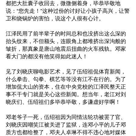
都把大肚囊子收回去，微微侧着身，毕恭毕敬地
说：“您先走！”这种过份的讨好让小孩子高兴，让警
卫和烧锅炉的害怕，说这个人很有心计。

江泽民用了前半辈子的时间总和也没挤出这么深的
抬头纹来，不但额头，连眼角上都堆挤出深沟般的
皱折，那真象是唐山地震后扭曲的火车残轨。邓家
看大门的都没有他笑得如此迷人！

见了刘晓庆聊电影艺术，见了伍绍祖侃体育新闻，
什么拳击、勾拳、棋艺等等没有江不在行的。为了
增加侃大山的资本，住在中央党校的江泽民整天正
事不干专门就是关心这些新闻。想当年，老江对刘
晓庆们、伍绍祖们多毕恭毕敬，多谦虚好学啊！

邓老爷子一死，伍绍祖因为同情法轮功被罢了官、
刘晓庆因嘲笑江被关进了监狱，连邓小平的儿子邓
质方也都给整了，邓夫人卓琳不得不违心地对媒体