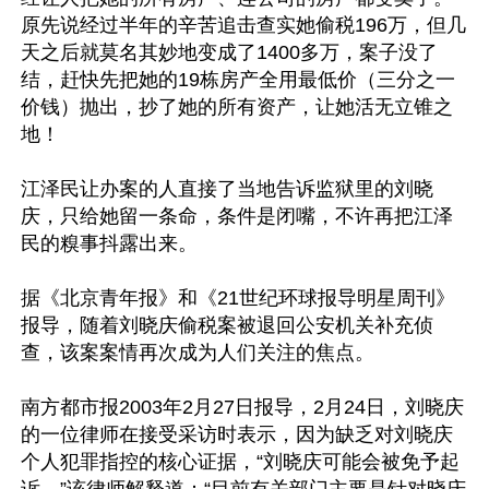
原先说经过半年的辛苦追击查实她偷税196万，但几
天之后就莫名其妙地变成了1400多万，案子没了
结，赶快先把她的19栋房产全用最低价（三分之一
价钱）抛出，抄了她的所有资产，让她活无立锥之
地！

江泽民让办案的人直接了当地告诉监狱里的刘晓
庆，只给她留一条命，条件是闭嘴，不许再把江泽
民的糗事抖露出来。

据《北京青年报》和《21世纪环球报导明星周刊》
报导，随着刘晓庆偷税案被退回公安机关补充侦
查，该案案情再次成为人们关注的焦点。

南方都市报2003年2月27日报导，2月24日，刘晓庆
的一位律师在接受采访时表示，因为缺乏对刘晓庆
个人犯罪指控的核心证据，“刘晓庆可能会被免予起
诉，”该律师解释道：“目前有关部门主要是针对晓庆