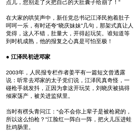
点儿，您别走了火把自己的大肚囊子给崩了！”

在大家的哄笑声中，新任党总书记江泽民抱着肚子
呵呵一乐，有时还夸“晓庆妹妹”几句，那架式真让人
觉得，这人不错，肚量大，开得起玩笑。谁知道等
到时机成熟，他的报复之心真是可怕至极！

● 江泽民初进邓家
2003年，人民报专栏作者姜平有一篇短文曾透露
说：听常去邓家的太子党们说，江泽民真奇怪，一
碰枪手就发抖，正因为拿这开玩笑，刘晓庆被搞得
倾家荡产，被关进监狱里。

当时有楞头青问江：“会不会你上辈子是被枪毙的，
所以这么怕枪？”江脸红一阵白一阵，把火儿压进蛙
肚鸡肠里。
