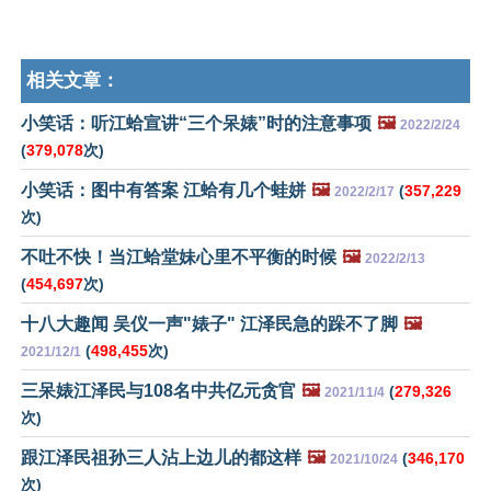
相关文章：
小笑话：听江蛤宣讲“三个呆婊”时的注意事项
🖼️
2022/2/24
(
379,078
次)
小笑话：图中有答案 江蛤有几个蛙姘
🖼️
(
357,229
2022/2/17
次)
不吐不快！当江蛤堂妹心里不平衡的时候
🖼️
2022/2/13
(
454,697
次)
十八大趣闻 吴仪一声"婊子" 江泽民急的跺不了脚
🖼️
(
498,455
次)
2021/12/1
三呆婊江泽民与108名中共亿元贪官
🖼️
(
279,326
2021/11/4
次)
跟江泽民祖孙三人沾上边儿的都这样
🖼️
(
346,170
2021/10/24
次)