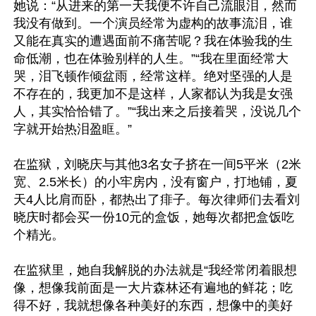
她说：“从进来的第一天我便不许自己流眼泪，然而
我没有做到。一个演员经常为虚构的故事流泪，谁
又能在真实的遭遇面前不痛苦呢？我在体验我的生
命低潮，也在体验别样的人生。”“我在里面经常大
哭，泪飞顿作倾盆雨，经常这样。绝对坚强的人是
不存在的，我更加不是这样，人家都认为我是女强
人，其实恰恰错了。”“我出来之后接着哭，没说几个
字就开始热泪盈眶。”

在监狱，刘晓庆与其他3名女子挤在一间5平米（2米
宽、2.5米长）的小牢房内，没有窗户，打地铺，夏
天4人比肩而卧，都热出了痱子。每次律师们去看刘
晓庆时都会买一份10元的盒饭，她每次都把盒饭吃
个精光。

在监狱里，她自我解脱的办法就是“我经常闭着眼想
像，想像我前面是一大片森林还有遍地的鲜花；吃
得不好，我就想像各种美好的东西，想像中的美好