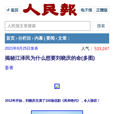
↺ 返回 
电子报
正體版
首页
分栏目
内幕
要闻
文章
›
›
|
›
：
2021年8月25日
发表
人气：
533,247
揭秘江泽民为什么想要刘晓庆的命(多图)
姜青
2012年开始，刘晓庆主演了100场话剧《风华绝代》，令人惊叹！