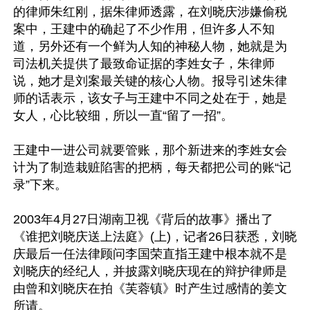
的律师朱红刚，据朱律师透露，在刘晓庆涉嫌偷税
案中，王建中的确起了不少作用，但许多人不知
道，另外还有一个鲜为人知的神秘人物，她就是为
司法机关提供了最致命证据的李姓女子，朱律师
说，她才是刘案最关键的核心人物。报导引述朱律
师的话表示，该女子与王建中不同之处在于，她是
女人，心比较细，所以一直“留了一招”。

王建中一进公司就要管账，那个新进来的李姓女会
计为了制造栽赃陷害的把柄，每天都把公司的账“记
录”下来。

2003年4月27日湖南卫视《背后的故事》播出了
《谁把刘晓庆送上法庭》(上)，记者26日获悉，刘晓
庆最后一任法律顾问李国荣直指王建中根本就不是
刘晓庆的经纪人，并披露刘晓庆现在的辩护律师是
由曾和刘晓庆在拍《芙蓉镇》时产生过感情的姜文
所请。
