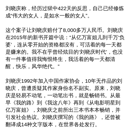
刘晓庆称，经历过狱中422天的反思，自己已经修炼
成“伟大的女人，是如水一般的女人”。

这个案子让刘晓庆赔付了8,000多万人民币。刘晓庆
在2015年的新书开篇中说：“从亿万富姐儿到千万‘负
婆’，连从零开始的资格都没有，可活着的每一天都
是赚来的。我不在乎曾经炫目的‘刘晓庆时代’，也没
有一件事值得我悔恨终生，我活着的每一天都清
醒，快乐，风华绝代。”

刘晓庆1992年加入中国作家协会，10年无作品的刘
晓庆，曾遭质疑其作家身份名不副实。原来，刘晓
庆是轻易不动笔，一动笔出书，就是畅销书。从最
早《我的路》到《我这八年》再到《从电影明星到
亿万富姐》，刘晓庆之前所出三本书本本畅销，并
引发社会热议。刘晓庆撰写的《我的路》，还曾被
翻译成14种文字版本，在世界各处发行。
