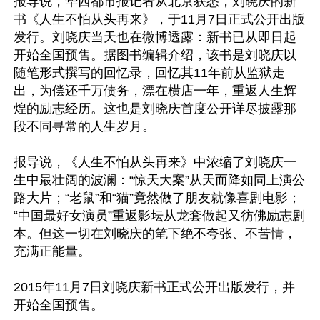
报导说，华西都市报记者从北京获悉，刘晓庆的新
书《人生不怕从头再来》，于11月7日正式公开出版
发行。刘晓庆当天也在微博透露：新书已从即日起
开始全国预售。据图书编辑介绍，该书是刘晓庆以
随笔形式撰写的回忆录，回忆其11年前从监狱走
出，为偿还千万债务，漂在横店一年，重返人生辉
煌的励志经历。这也是刘晓庆首度公开详尽披露那
段不同寻常的人生岁月。

报导说，《人生不怕从头再来》中浓缩了刘晓庆一
生中最壮阔的波澜：“惊天大案”从天而降如同上演公
路大片；“老鼠”和“猫”竟然做了朋友就像喜剧电影；
“中国最好女演员”重返影坛从龙套做起又彷佛励志剧
本。但这一切在刘晓庆的笔下绝不夸张、不苦情，
充满正能量。

2015年11月7日刘晓庆新书正式公开出版发行，并
开始全国预售。
