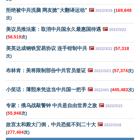
拒绝被中共洗脑 网友掀"大翻译运动"
🖼️
(
169,849
2022/3/18
次)
美议员推法案：取消中共国永久最惠国待遇
🖼️
2022/3/22
(
58,519
次)
美英达成钢铁贸易协议 连手钳制中共
🖼️
(
57,318
2022/3/22
次)
布林肯：美将限制部份中共官员签证
🖼️
(
57,374
次)
2022/3/21
小笑话：薄熙来凭这当中共国一把手
🖼️
(
445,483
次)
2022/4/1
专家：俄乌战敲警钟 中共是自由世界之敌
🖼️
2022/3/15
(
55,948
次)
故宫太和殿大门倒，中共恐挺不到二十大
🖼️
2022/3/18
(
277,404
次)