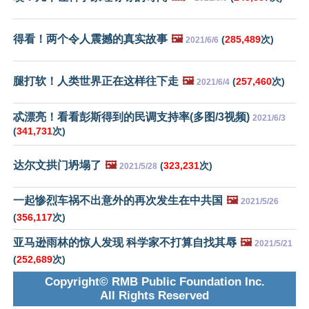
得看！两个令人震撼的真实故事
🖼️
(
285,489
次)
2021/6/6
腿打软！人类世界正在这样往下走
🖼️
(
257,460
次)
2021/6/4
忒漂亮！看看彭斯得到的民调支持率(多图/3视频)
2021/6/3
(
341,731
次)
达尔文拱门坍塌了
🖼️
(
323,231
次)
2021/5/28
一起惨烈车祸不出意外的再次发生在中共国
🖼️
2021/5/26
(
356,117
次)
亚马逊雨林的惊人发现 科学家不打算自找其辱
🖼️
2021/5/21
(
252,689
次)
Copyright© RMB Public Foundation Inc.
All Rights Reserved