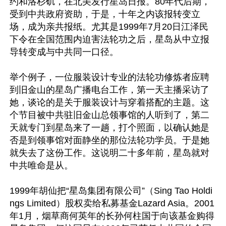
约和洛杉矶，在北美发行星岛日报。80年代后期，
受到中共政府资助，于是，十年之内该报转变立
场，成为亲共报纸。尤其是1999年7月20日江泽民
下令在全国范围内迫害法轮功之后，星岛从中立报
导转变成与中共同一口径。

举个例子，一位服装设计专业的法轮功修炼者应聘
到旧金山的星岛广播电台工作，第一天主播采访了
她，谈论的是关于服装设计与穿着搭配的主题。这
个节目被中共驻旧金山总领事馆的人听到了，第二
天就专门到星岛来了一趟，打个照面，以确认她是
否是到领事馆对面静坐的那位法轮功学员。于是她
就失去了这份工作。这说明二十多年前，星岛就对
中共唯命是从。

1999年胡仙把“星岛集团有限公司”（Sing Tao Holdi
ngs Limited）股权卖给私募基金Lazard Asia。2001
年1月，烟草商何英年的长孙何柱国于向该基金购得