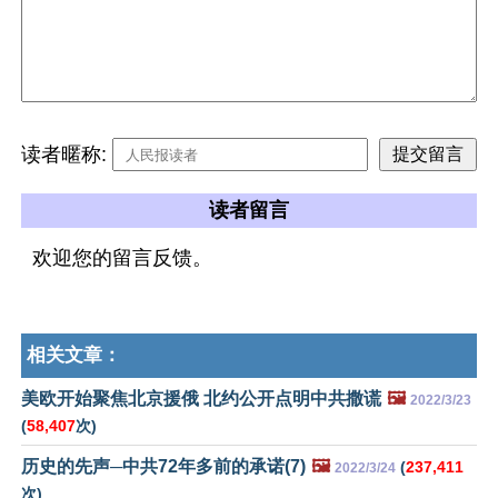
读者暱称:
读者留言
欢迎您的留言反馈。
相关文章：
美欧开始聚焦北京援俄 北约公开点明中共撒谎
🖼️
2022/3/23
(
58,407
次)
历史的先声─中共72年多前的承诺(7)
🖼️
(
237,411
2022/3/24
次)