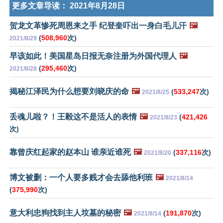
更多文章导读：
2021年8月28日
贺龙文革惨死周恩来之手 纪登奎吓出一身白毛儿汗
🖼️
(
508,960
次)
2021/8/29
早该如此！美国星岛日报无奈注册为外国代理人
🖼️
(
295,460
次)
2021/8/28
揭秘江泽民为什么想要刘晓庆的命
🖼️
(
533,247
次)
2021/8/25
丢魂儿啦？！王毅这不是活人的表情
🖼️
(
421,426
2021/8/23
次)
靠曾庆红起家的赵本山 谁亲近谁死
🖼️
(
337,116
次)
2021/8/20
博文被删：一个人要多贱才会去舔他利班
🖼️
2021/8/14
(
375,990
次)
意大利忠狗找到主人坟墓的秘密
🖼️
(
191,870
次)
2021/8/14