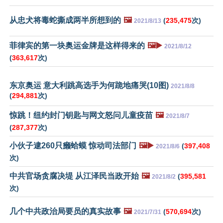
从忠犬将毒蛇撕成两半所想到的
🖼️
(
235,475
次)
2021/8/13
菲律宾的第一块奥运金牌是这样得来的
🖼️▶️
2021/8/12
(
363,617
次)
东京奥运 意大利跳高选手为何跪地痛哭(10图)
2021/8/8
(
294,881
次)
惊跳！纽约封门钥匙与网文怒问儿童疫苗
🖼️
2021/8/7
(
287,377
次)
小伙子逮260只癞蛤蟆 惊动司法部门
🖼️▶️
(
397,408
2021/8/6
次)
中共官场贪腐决堤 从江泽民当政开始
🖼️
(
395,581
2021/8/2
次)
几个中共政治局要员的真实故事
🖼️
(
570,694
次)
2021/7/31