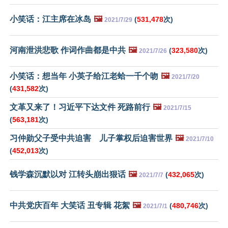
小笑话：江主席在冰岛
🖼️
(
531,478
次)
2021/7/29
河南泄洪悲歌 作词作曲都是中共
🖼️
(
323,580
次)
2021/7/26
小笑话：想当年 小英子给江老蛤一千个吻
🖼️
2021/7/20
(
431,582
次)
文革又来了！习近平下达文件 死路前行
🖼️
2021/7/15
(
563,181
次)
习仲勋父子受中共迫害 儿子掌权后迫害世界
🖼️
2021/7/10
(
452,013
次)
钱学森沉默以对 江转头崩出狠话
🖼️
(
432,065
次)
2021/7/7
中共党庆百年 大笑话 丑专辑 花絮
🖼️
(
480,746
次)
2021/7/1