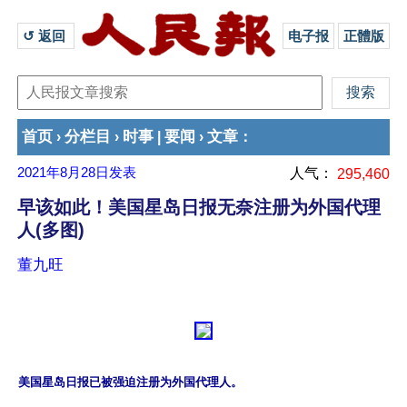
↺ 返回 
电子报
正體版
首页
分栏目
时事
要闻
文章
›
›
|
›
：
2021年8月28日
发表
人气：
295,460
早该如此！美国星岛日报无奈注册为外国代理
人(多图)
董九旺
美国星岛日报已被强迫注册为外国代理人。