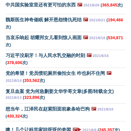
中共国实验室里还有更可怕的东西
🖼️
(
365,845
次)
2021/6/29
魏斯医生神奇催眠 解开恩怨情仇死结
🖼️
(
194,466
2021/6/21
次)
当哀乐响起 胡耀邦女儿看到惊人画面
🖼️
(
534,871
2021/6/18
次)
习近平没刷牙！与人民水乳交融的时刻
🖼️
2021/6/16
(
378,606
次)
党的希望！党员惯犯厕所偷拍女生 咋也刹不住闸
🖼️
(
353,562
次)
2021/6/14
复旦血案 党为何急删姜文华学哥文章(多图/转载全文)
(
323,896
次)
2021/6/13
想当年，江泽民在赵紫阳面前象条哈巴狗
🖼️
2021/6/10
(
430,324
次)
噢！几个让科学家哇呀呀的奇闻
🖼️▶️
(
245,357
次)
2021/6/9