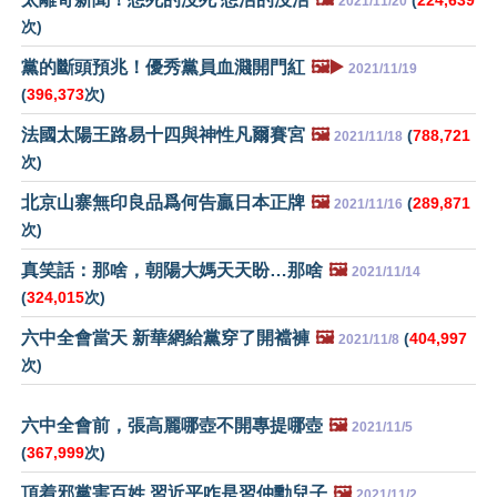
(
224,639
2021/11/20
次)
黨的斷頭預兆！優秀黨員血濺開門紅
🖼️▶️
2021/11/19
(
396,373
次)
法國太陽王路易十四與神性凡爾賽宮
🖼️
(
788,721
2021/11/18
次)
北京山寨無印良品爲何告贏日本正牌
🖼️
(
289,871
2021/11/16
次)
真笑話：那啥，朝陽大媽天天盼…那啥
🖼️
2021/11/14
(
324,015
次)
六中全會當天 新華網給黨穿了開襠褲
🖼️
(
404,997
2021/11/8
次)
六中全會前，張高麗哪壺不開專提哪壺
🖼️
2021/11/5
(
367,999
次)
頂着邪黨害百姓 習近平咋是習仲勳兒子
🖼️
2021/11/2