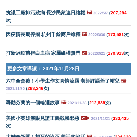
抗議工廠排污致病 長沙民衆連日維權
🖼️
(
207,294
2022/5/7
次)
因疫情長期停擺 杭州千餘商戶維權
🖼️
(
173,581
次)
2022/3/30
打新冠疫苗得白血病 家屬維權無門
🖼️
(
170,913
次)
2022/3/21
更多文章導讀：
2021年11月28日
六中全會後！小學生作文真情流露 老師評語蓋了帽兒
🖼️
(
283,246
次)
2021/11/30
轟動芬蘭的一個輪迴故事
🖼️
(
212,839
次)
2021/11/28
美國小英雄淚眼見證正義戰勝邪惡
🖼️▶️
(
333,435
2021/11/21
次)
太離奇新聞！想死的沒死 想活的沒活
🖼️