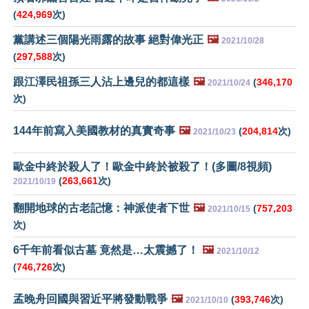
(
424,969
次)
黨講述三個陽光雨露的故事 絕對偉光正
🖼️
2021/10/28
(
297,588
次)
跟江澤民祖孫三人沾上邊兒的都這樣
🖼️
(
346,170
2021/10/24
次)
144年前寫入美國教材的真實奇事
🖼️
(
204,814
次)
2021/10/23
歐金中終於殺人了！歐金中終於被殺了！(多圖/8視頻)
(
263,661
次)
2021/10/19
翻開地球的古老記憶：神派使者下世
🖼️
(
757,203
2021/10/15
次)
6千年前看似古墓 竟然是…太震撼了！
🖼️
2021/10/12
(
746,726
次)
孟晚舟回國與習近平將發動戰爭
🖼️
(
393,746
次)
2021/10/10