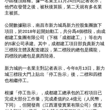
小區樓頂維權。據一名業主11月24日向記者表示，
他們在發聲之後，被秋後算賬，第二天就有多名業
主被抓。

公開數據顯示，南昌市新力城爲新力控股集團旗下
項目，於2018年起開始動工，共分爲4個標段，由成
都建工集團有限公司（下稱「成都建工」）等在內
的5家公司承建。其中，成都建工項目部負責新力城
三標段主體及配套建設，第二標段的總包是國龍，
四標段的總包是廣西陸港。

新力城的一名業主對記者表示，今年8月13日，新力
城三標段大門上貼出「停工告示」後，二標和四標
也相繼停工。

根據「停工告示」，成都建工總承包的工程項目已
完成大部分工作量，完成產值約2.4億元（人民幣，
下同），但開發商（江西運發實業有限公司）僅支