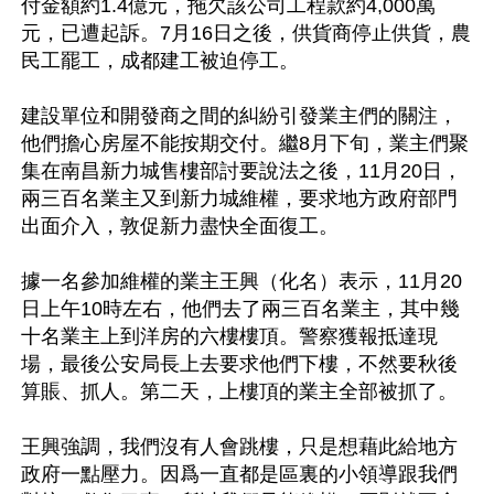
付金額約1.4億元，拖欠該公司工程款約4,000萬
元，已遭起訴。7月16日之後，供貨商停止供貨，農
民工罷工，成都建工被迫停工。

建設單位和開發商之間的糾紛引發業主們的關注，
他們擔心房屋不能按期交付。繼8月下旬，業主們聚
集在南昌新力城售樓部討要說法之後，11月20日，
兩三百名業主又到新力城維權，要求地方政府部門
出面介入，敦促新力盡快全面復工。

據一名參加維權的業主王興（化名）表示，11月20
日上午10時左右，他們去了兩三百名業主，其中幾
十名業主上到洋房的六樓樓頂。警察獲報抵達現
場，最後公安局長上去要求他們下樓，不然要秋後
算賬、抓人。第二天，上樓頂的業主全部被抓了。

王興強調，我們沒有人會跳樓，只是想藉此給地方
政府一點壓力。因爲一直都是區裏的小領導跟我們