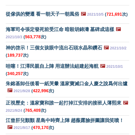
從傢俱的變遷 看一朝天子一朝風俗
🖼️
(
721,691
次)
2021/10/5
海軍司令張定發死前受江命 暗殺胡錦濤 墓碑成這樣
🖼️
(
563,778
次)
2021/10/3
神的啓示！三個女孩眼中流出石頭水晶和鑽石
🖼️
2021/10/2
(
189,737
次)
哇噻！江澤民親自上陣 用這辦法組建起海航
🖼️
2021/10/1
(
340,257
次)
朱鎔基卸任後看一紙哭暈 溫家寶滅口金人慶之說爲何出爐
🖼️
(
422,996
次)
2021/9/28
正視歷史：溫家寶和誰一起打掉江安排的接班人薄熙來
🖼️
(
765,409
次)
2021/9/24
江曾肝兒顫顫 星島中時齊上陣 趙薇露臉拼圖讓我笑噴！
🖼️
(
470,170
次)
2021/9/17