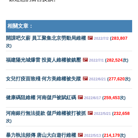
相關文章：
開課吧欠薪 員工聚集北京勞動局維權
🖼️
(
283,807
2022/7/2
次)
福建陽光城爆雷 投資人維權被鎮壓
🖼️
(
282,524
次)
2022/7/1
女兒打疫苗致殘 何方美維權被失蹤
🖼️
(
277,620
次)
2022/6/21
健康碼阻維權 河南儲戶被賦紅碼
🖼️
(
259,453
次)
2022/6/17
河南銀行無法提款 儲戶維權被打被抓
🖼️
(
232,658
2022/5/21
次)
暴力執法頻傳 唐山大白遊行維權
🖼️
(
214,179
次)
2022/5/13