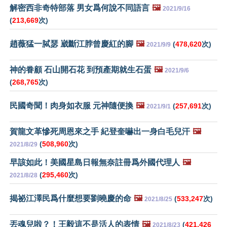
解密西非奇特部落 男女爲何說不同語言
🖼️
2021/9/16
(
213,669
次)
趙薇猛一脦瑟 崴斷江脖曾慶紅的腳
🖼️
(
478,620
次)
2021/9/9
神的眷顧 石山開石花 到預產期就生石蛋
🖼️
2021/9/6
(
268,765
次)
民國奇聞！肉身如衣服 元神隨便換
🖼️
(
257,691
次)
2021/9/1
賀龍文革慘死周恩來之手 紀登奎嚇出一身白毛兒汗
🖼️
(
508,960
次)
2021/8/29
早該如此！美國星島日報無奈註冊爲外國代理人
🖼️
(
295,460
次)
2021/8/28
揭祕江澤民爲什麼想要劉曉慶的命
🖼️
(
533,247
次)
2021/8/25
丟魂兒啦？！王毅這不是活人的表情
🖼️
(
421,426
2021/8/23