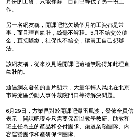
月份的工資，只能裸辭，目前已經找了另一份工
作。

另一名網友稱，開課吧拖欠幾個月的工資都是常
事，而且理直氣壯，絲毫不解釋。5月不給交公積
金，直接斷繳，社保也不給交，讓員工自己想辦
法。

該網友稱，從來沒見過開課吧這種無恥得如此理直
氣壯的。

通過網友發佈的圖片顯示，大量年輕人爲此在北京
市海淀區勞動人事仲裁院門口等待解決問題。

6月29日，方業昌對於開課吧爆雷風波，發佈全員信
表示，開課吧現今只需要保留以教學教研、助教和
班主任爲主的產品和交付團隊、渠道業務團隊、內
容運營團隊和產研保障團隊。
