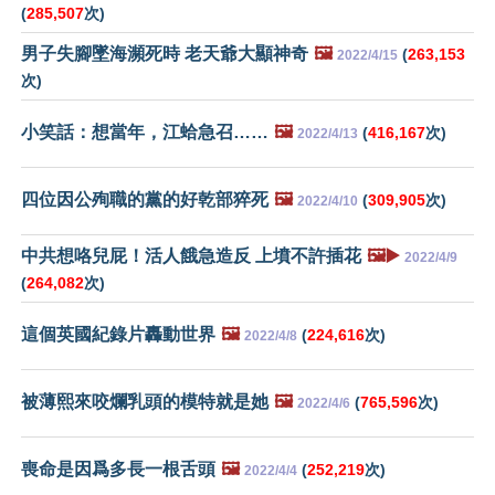
(
285,507
次)
男子失腳墜海瀕死時 老天爺大顯神奇
🖼️
(
263,153
2022/4/15
次)
小笑話：想當年，江蛤急召……
🖼️
(
416,167
次)
2022/4/13
四位因公殉職的黨的好乾部猝死
🖼️
(
309,905
次)
2022/4/10
中共想咯兒屁！活人餓急造反 上墳不許插花
🖼️▶️
2022/4/9
(
264,082
次)
這個英國紀錄片轟動世界
🖼️
(
224,616
次)
2022/4/8
被薄熙來咬爛乳頭的模特就是她
🖼️
(
765,596
次)
2022/4/6
喪命是因爲多長一根舌頭
🖼️
(
252,219
次)
2022/4/4