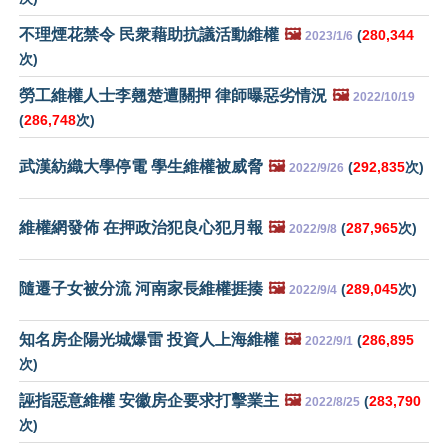
不理煙花禁令 民衆藉助抗議活動維權
🖼️
(
280,344
2023/1/6
次)
勞工維權人士李翹楚遭關押 律師曝惡劣情況
🖼️
2022/10/19
(
286,748
次)
武漢紡織大學停電 學生維權被威脅
🖼️
(
292,835
次)
2022/9/26
維權網發佈 在押政治犯良心犯月報
🖼️
(
287,965
次)
2022/9/8
隨遷子女被分流 河南家長維權捱揍
🖼️
(
289,045
次)
2022/9/4
知名房企陽光城爆雷 投資人上海維權
🖼️
(
286,895
2022/9/1
次)
誣指惡意維權 安徽房企要求打擊業主
🖼️
(
283,790
2022/8/25
次)