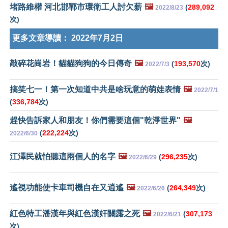
堵路維權 河北邯鄲市環衛工人討欠薪
🖼️
(
289,092
2022/8/23
次)
更多文章導讀：
2022年7月2日
敲碎花崗岩！貓貓狗狗的今日傳奇
🖼️
(
193,570
次)
2022/7/3
搞笑七一！第一次知道中共是啥玩意的萌娃表情
🖼️
2022/7/1
(
336,784
次)
趕快告訴家人和朋友！你們需要這個"乾淨世界"
🖼️
(
222,224
次)
2022/6/30
江澤民就怕聽這兩個人的名字
🖼️
(
296,235
次)
2022/6/29
遙視功能使卡車司機自在又逍遙
🖼️
(
264,349
次)
2022/6/26
紅色特工潘漢年與紅色漢奸關露之死
🖼️
(
307,173
2022/6/21
次)