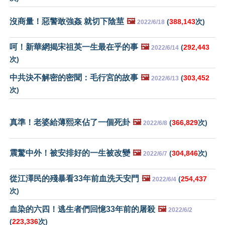
沒商量！惡警敢強姦 就切下陰莖
🖼️
(
388,143
次)
2022/6/18
呵！新華網揭宋祖英一生最在乎的事
🖼️
(
292,443
2022/6/14
次)
中共決不解密的密聞：毛行宮的故事
🖼️
(
303,452
2022/6/13
次)
真準！老婆給薄熙來佔了一個死卦
🖼️
(
366,829
次)
2022/6/8
震驚中外！被安排好的一生被改變
🖼️
(
304,846
次)
2022/6/7
從江澤民的殘暴看33年前血洗天安門
🖼️
(
254,437
2022/6/4
次)
血染的六四！逃生者們回憶33年前的屠殺
🖼️
2022/6/2
(
223,336
次)