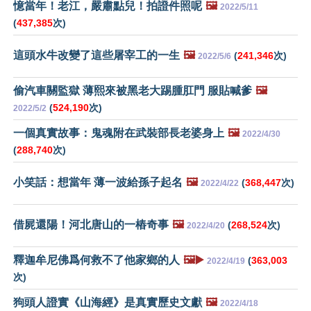
憶當年！老江，嚴肅點兒！拍證件照呢
🖼️
2022/5/11
(
437,385
次)
這頭水牛改變了這些屠宰工的一生
🖼️
(
241,346
次)
2022/5/6
偷汽車關監獄 薄熙來被黑老大踢腫肛門 服貼喊爹
🖼️
(
524,190
次)
2022/5/2
一個真實故事：鬼魂附在武裝部長老婆身上
🖼️
2022/4/30
(
288,740
次)
小笑話：想當年 薄一波給孫子起名
🖼️
(
368,447
次)
2022/4/22
借屍還陽！河北唐山的一樁奇事
🖼️
(
268,524
次)
2022/4/20
釋迦牟尼佛爲何救不了他家鄉的人
🖼️▶️
(
363,003
2022/4/19
次)
狗頭人證實《山海經》是真實歷史文獻
🖼️
2022/4/18