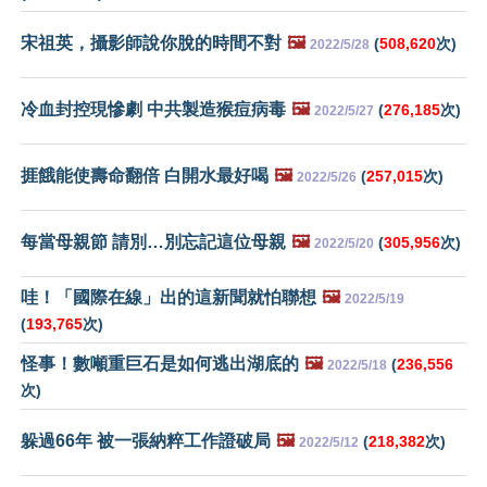
宋祖英，攝影師說你脫的時間不對
🖼️
(
508,620
次)
2022/5/28
冷血封控現慘劇 中共製造猴痘病毒
🖼️
(
276,185
次)
2022/5/27
捱餓能使壽命翻倍 白開水最好喝
🖼️
(
257,015
次)
2022/5/26
每當母親節 請別…別忘記這位母親
🖼️
(
305,956
次)
2022/5/20
哇！「國際在線」出的這新聞就怕聯想
🖼️
2022/5/19
(
193,765
次)
怪事！數噸重巨石是如何逃出湖底的
🖼️
(
236,556
2022/5/18
次)
躲過66年 被一張納粹工作證破局
🖼️
(
218,382
次)
2022/5/12