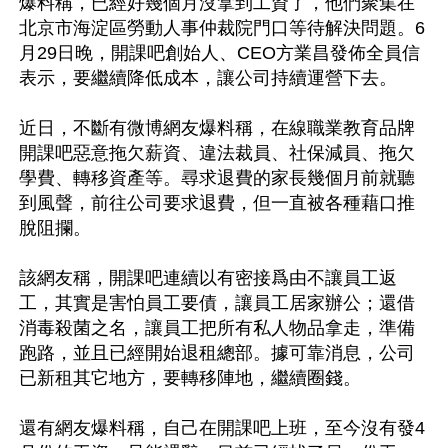
爆料稱，已經好幾個月沒拿到工資了，他們聚集在
北京市海淀區勞動人事仲裁院門口等待解決問題。6
月29日晚，開課吧創始人、CEO方業昌發佈全員信
表示，要繼續降低成本，讓公司持續運營下去。

近日，不斷有微博網友爆料稱，在線職業教育品牌
開課吧惡意拖欠薪資、違法裁員、社保減員、拖欠
學費、轉移資產等。尋求退費的家長幾個月前就聽
到風聲，前往公司要求退費，但一直被各種藉口推
脫阻攔。

該網友稱，開課吧連續以有密接爲由不讓員工返
工，其實是害怕員工要債，讓員工居家辦公；還借
消毒殺菌之名，讓員工把所有私人物品拿走，準備
跑路，並且已經開始退租總部。據可靠消息，公司
已新租其它地方，要轉移陣地，繼續圈錢。

還有網友爆料稱，自己在開課吧上班，至今沒有發4