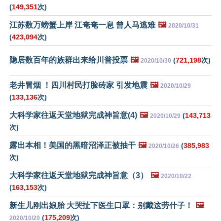
(
149,351
次)
江苏数万螃蟹上岸 江奄奄一息 曾人马逃难
🖼️
2020/10/31
(
423,094
次)
隐居数百年的族群出来给川普投票
🖼️
(
721,198
次)
2020/10/30
老井冒烟 ！四川村民打脸砖家 引发地震
🖼️
2020/10/29
(
133,136
次)
大科学家往返天堂地狱完成神旨意(4)
🖼️
(
143,713
2020/10/29
次)
露出本相！美国的黑暗沼泽正被抽干
🖼️
(
385,983
2020/10/26
次)
大科学家往返天堂地狱完成神旨意（3）
🖼️
2020/10/22
(
163,153
次)
新生儿刚出娘胎 大哭扯下医生口罩：别戴这劳什子！
🖼️
(
175,209
次)
2020/10/20