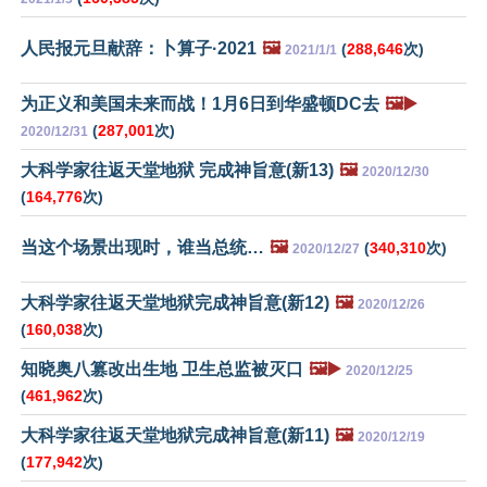
人民报元旦献辞：卜算子·2021
🖼️
(
288,646
次)
2021/1/1
为正义和美国未来而战！1月6日到华盛顿DC去
🖼️▶️
(
287,001
次)
2020/12/31
大科学家往返天堂地狱 完成神旨意(新13)
🖼️
2020/12/30
(
164,776
次)
当这个场景出现时，谁当总统…
🖼️
(
340,310
次)
2020/12/27
大科学家往返天堂地狱完成神旨意(新12)
🖼️
2020/12/26
(
160,038
次)
知晓奥八篡改出生地 卫生总监被灭口
🖼️▶️
2020/12/25
(
461,962
次)
大科学家往返天堂地狱完成神旨意(新11)
🖼️
2020/12/19
(
177,942
次)