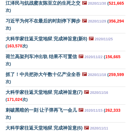
江泽民与炕战蜜友陈至立的生死之交
🖼️
(
521,665
2020/11/30
次)
习近平为何不在最后的时刻停下脚步
🖼️
(
356,294
2020/11/29
次)
大科学家往返天堂地狱 完成神旨意(新8)
🖼️
2020/11/25
(
163,570
次)
荷兰高架列车冲出轨 结果不可置信
🖼️
(
156,665
2020/11/22
次)
抓了！中共把孙大午数十亿产业全吞
🖼️
(
259,599
2020/11/18
次)
大科学家往返天堂地狱 完成神旨意(7)
🖼️
2020/11/16
(
171,024
次)
刺破黑暗的一刻 让子弹再飞一会儿
🖼️
(
262,333
2020/11/15
次)
大科学家往返天堂地狱 完成神旨意(6)
🖼️
2020/11/11