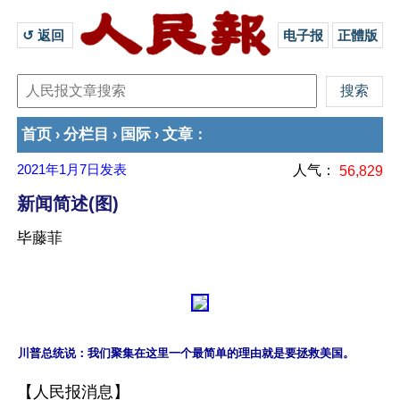
↺ 返回 
电子报
正體版
首页
分栏目
国际
文章
›
›
›
：
2021年1月7日
发表
人气：
56,829
新闻简述(图)
毕藤菲
【人民报消息】
