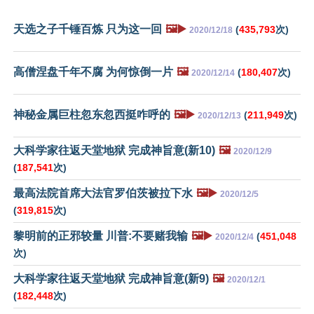
天选之子千锤百炼 只为这一回
🖼️▶️
(
435,793
次)
2020/12/18
高僧涅盘千年不腐 为何惊倒一片
🖼️
(
180,407
次)
2020/12/14
神秘金属巨柱忽东忽西挺咋呼的
🖼️▶️
(
211,949
次)
2020/12/13
大科学家往返天堂地狱 完成神旨意(新10)
🖼️
2020/12/9
(
187,541
次)
最高法院首席大法官罗伯茨被拉下水
🖼️▶️
2020/12/5
(
319,815
次)
黎明前的正邪较量 川普:不要赌我输
🖼️▶️
(
451,048
2020/12/4
次)
大科学家往返天堂地狱 完成神旨意(新9)
🖼️
2020/12/1
(
182,448
次)