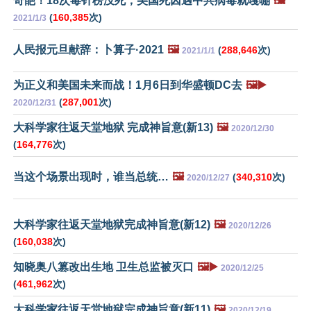
奇葩！18次毒针楞没死，美国死囚遇中共病毒就嘎嘣
🖼️
(
160,385
次)
2021/1/3
人民报元旦献辞：卜算子·2021
🖼️
(
288,646
次)
2021/1/1
为正义和美国未来而战！1月6日到华盛顿DC去
🖼️▶️
(
287,001
次)
2020/12/31
大科学家往返天堂地狱 完成神旨意(新13)
🖼️
2020/12/30
(
164,776
次)
当这个场景出现时，谁当总统…
🖼️
(
340,310
次)
2020/12/27
大科学家往返天堂地狱完成神旨意(新12)
🖼️
2020/12/26
(
160,038
次)
知晓奥八篡改出生地 卫生总监被灭口
🖼️▶️
2020/12/25
(
461,962
次)
大科学家往返天堂地狱完成神旨意(新11)
🖼️
2020/12/19