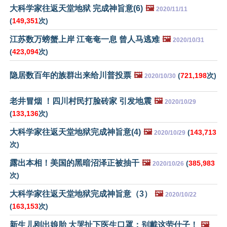
大科学家往返天堂地狱 完成神旨意(6)
🖼️
2020/11/11
(
149,351
次)
江苏数万螃蟹上岸 江奄奄一息 曾人马逃难
🖼️
2020/10/31
(
423,094
次)
隐居数百年的族群出来给川普投票
🖼️
(
721,198
次)
2020/10/30
老井冒烟 ！四川村民打脸砖家 引发地震
🖼️
2020/10/29
(
133,136
次)
大科学家往返天堂地狱完成神旨意(4)
🖼️
(
143,713
2020/10/29
次)
露出本相！美国的黑暗沼泽正被抽干
🖼️
(
385,983
2020/10/26
次)
大科学家往返天堂地狱完成神旨意（3）
🖼️
2020/10/22
(
163,153
次)
新生儿刚出娘胎 大哭扯下医生口罩：别戴这劳什子！
🖼️