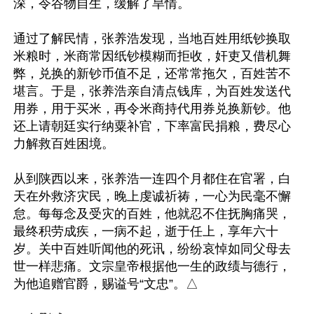
深，令谷物自生，缓解了旱情。

通过了解民情，张养浩发现，当地百姓用纸钞换取
米粮时，米商常因纸钞模糊而拒收，奸吏又借机舞
弊，兑换的新钞币值不足，还常常拖欠，百姓苦不
堪言。于是，张养浩亲自清点钱库，为百姓发送代
用券，用于买米，再令米商持代用券兑换新钞。他
还上请朝廷实行纳粟补官，下率富民捐粮，费尽心
力解救百姓困境。

从到陕西以来，张养浩一连四个月都住在官署，白
天在外救济灾民，晚上虔诚祈祷，一心为民毫不懈
怠。每每念及受灾的百姓，他就忍不住抚胸痛哭，
最终积劳成疾，一病不起，逝于任上，享年六十
岁。关中百姓听闻他的死讯，纷纷哀悼如同父母去
世一样悲痛。文宗皇帝根据他一生的政绩与德行，
为他追赠官爵，赐谥号“文忠”。△
