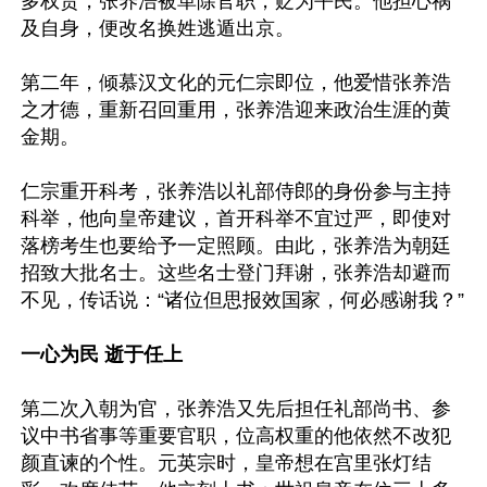
多权贵，张养浩被革除官职，贬为平民。他担心祸
及自身，便改名换姓逃遁出京。

第二年，倾慕汉文化的元仁宗即位，他爱惜张养浩
之才德，重新召回重用，张养浩迎来政治生涯的黄
金期。

仁宗重开科考，张养浩以礼部侍郎的身份参与主持
科举，他向皇帝建议，首开科举不宜过严，即使对
落榜考生也要给予一定照顾。由此，张养浩为朝廷
招致大批名士。这些名士登门拜谢，张养浩却避而
不见，传话说：“诸位但思报效国家，何必感谢我？”

一心为民 逝于任上
第二次入朝为官，张养浩又先后担任礼部尚书、参
议中书省事等重要官职，位高权重的他依然不改犯
颜直谏的个性。元英宗时，皇帝想在宫里张灯结