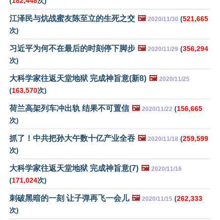
(
182,448
次)
江泽民与炕战蜜友陈至立的生死之交
🖼️
(
521,665
2020/11/30
次)
习近平为何不在最后的时刻停下脚步
🖼️
(
356,294
2020/11/29
次)
大科学家往返天堂地狱 完成神旨意(新8)
🖼️
2020/11/25
(
163,570
次)
荷兰高架列车冲出轨 结果不可置信
🖼️
(
156,665
2020/11/22
次)
抓了！中共把孙大午数十亿产业全吞
🖼️
(
259,599
2020/11/18
次)
大科学家往返天堂地狱 完成神旨意(7)
🖼️
2020/11/16
(
171,024
次)
刺破黑暗的一刻 让子弹再飞一会儿
🖼️
(
262,333
2020/11/15
次)