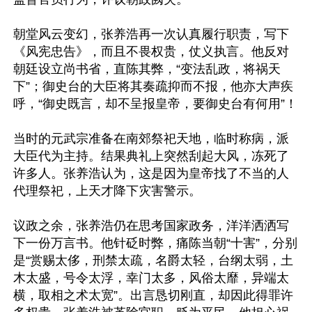
朝堂风云变幻，张养浩再一次认真履行职责，写下
《风宪忠告》，而且不畏权贵，仗义执言。他反对
朝廷设立尚书省，直陈其弊，“变法乱政，将祸天
下”；御史台的大臣将其奏疏抑而不报，他亦大声疾
呼，“御史既言，却不呈报皇帝，要御史台有何用”！

当时的元武宗准备在南郊祭祀天地，临时称病，派
大臣代为主持。结果典礼上突然刮起大风，冻死了
许多人。张养浩认为，这是因为皇帝找了不当的人
代理祭祀，上天才降下灾害警示。

议政之余，张养浩仍在思考国家政务，洋洋洒洒写
下一份万言书。他针砭时弊，痛陈当朝“十害”，分别
是“赏赐太侈，刑禁太疏，名爵太轻，台纲太弱，土
木太盛，号令太浮，幸门太多，风俗太靡，异端太
横，取相之术太宽”。出言恳切刚直，却因此得罪许