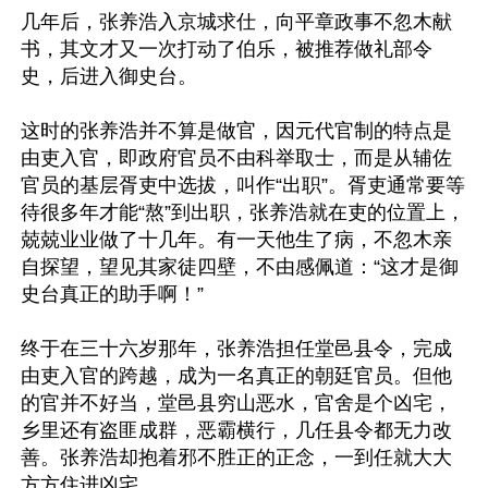
几年后，张养浩入京城求仕，向平章政事不忽木献
书，其文才又一次打动了伯乐，被推荐做礼部令
史，后进入御史台。

这时的张养浩并不算是做官，因元代官制的特点是
由吏入官，即政府官员不由科举取士，而是从辅佐
官员的基层胥吏中选拔，叫作“出职”。胥吏通常要等
待很多年才能“熬”到出职，张养浩就在吏的位置上，
兢兢业业做了十几年。有一天他生了病，不忽木亲
自探望，望见其家徒四壁，不由感佩道：“这才是御
史台真正的助手啊！”

终于在三十六岁那年，张养浩担任堂邑县令，完成
由吏入官的跨越，成为一名真正的朝廷官员。但他
的官并不好当，堂邑县穷山恶水，官舍是个凶宅，
乡里还有盗匪成群，恶霸横行，几任县令都无力改
善。张养浩却抱着邪不胜正的正念，一到任就大大
方方住进凶宅。
