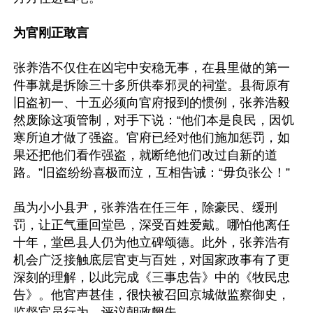
为官刚正敢言
张养浩不仅住在凶宅中安稳无事，在县里做的第一
件事就是拆除三十多所供奉邪灵的祠堂。县衙原有
旧盗初一、十五必须向官府报到的惯例，张养浩毅
然废除这项管制，对手下说：“他们本是良民，因饥
寒所迫才做了强盗。官府已经对他们施加惩罚，如
果还把他们看作强盗，就断绝他们改过自新的道
路。”旧盗纷纷喜极而泣，互相告诫：“毋负张公！”

虽为小小县尹，张养浩在任三年，除豪民、缓刑
罚，让正气重回堂邑，深受百姓爱戴。哪怕他离任
十年，堂邑县人仍为他立碑颂德。此外，张养浩有
机会广泛接触底层官吏与百姓，对国家政事有了更
深刻的理解，以此完成《三事忠告》中的《牧民忠
告》。他官声甚佳，很快被召回京城做监察御史，
监督官员行为，评议朝政阙失。
