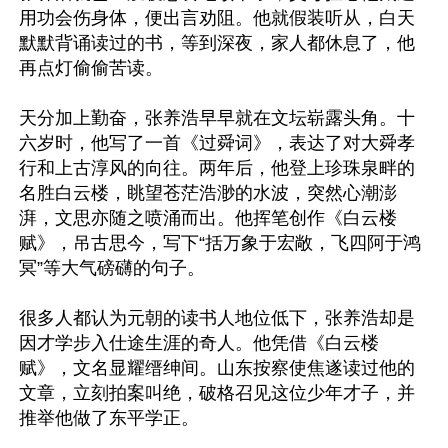
用功会伤身体，便出言劝阻。他就假装听从，白天
默默背诵读过的书，等到深夜，家人都休息了，他
再点灯偷偷苦读。

天分加上勤奋，张养浩早早就在文坛崭露头角。十
六岁时，他写了一首《过舜词》，表达了对大舜孝
行和上古淳风的向往。两年后，他登上珍珠泉畔的
名胜白云楼，眺望苍茫浩渺的水波，突然心潮澎
湃，文思亦随之喷涌而出。他挥笔创作《白云楼
赋》，吊古思今，写下“括万象于宏敞，飞四阿于鸿
冥”等大气磅礴的句子。

很多人都认为元朝的读书人地位低下，张养浩却是
因才学步入仕途生涯的奇人。他凭借《白云楼
赋》，文名显耀缙绅间。山东按察使焦遂读过他的
文章，立刻拍案叫绝，破格召见这位少年才子，并
推举他做了东平学正。
