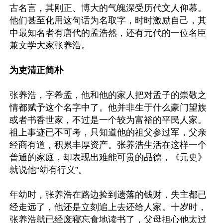
古名言，其刚正、博大的气魄深受历代文人仰慕。
他们甚至化用这句话为名取字，时时激励自己，其
中最知名者有唐代的孟浩然，还有元代的一位名臣
兼文学大家张养浩。

为吏清正简朴
张养浩，字希孟，他和他的家人把对孟子的崇敬之
情都赋予这个名字中了。他并非生于什么豪门望族
或者书香世家，不过是一个较为富裕的平民人家。
祖上事迹已不可考，只知道他的祖父参过军，父亲
经商有道，积累丰厚资产。张养浩生活在这样一个
普通的家庭，却表现出难能可贵的品德，《元史》
就说他“幼有行义”。

年幼时，张养浩在路边捡到遗落的钱财，失主都已
经走远了，他还是立刻追上去还给人家。十岁时，
张养浩就已经废寝忘食地读书了，父母担心他太过