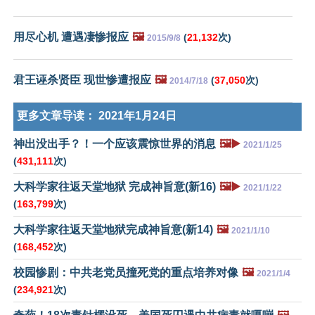
用尽心机 遭遇凄惨报应
🖼️
(
21,132
次)
2015/9/8
君王诬杀贤臣 现世惨遭报应
🖼️
(
37,050
次)
2014/7/18
更多文章导读：
2021年1月24日
神出没出手？！一个应该震惊世界的消息
🖼️▶️
2021/1/25
(
431,111
次)
大科学家往返天堂地狱 完成神旨意(新16)
🖼️▶️
2021/1/22
(
163,799
次)
大科学家往返天堂地狱完成神旨意(新14)
🖼️
2021/1/10
(
168,452
次)
校园惨剧：中共老党员撞死党的重点培养对像
🖼️
2021/1/4
(
234,921
次)