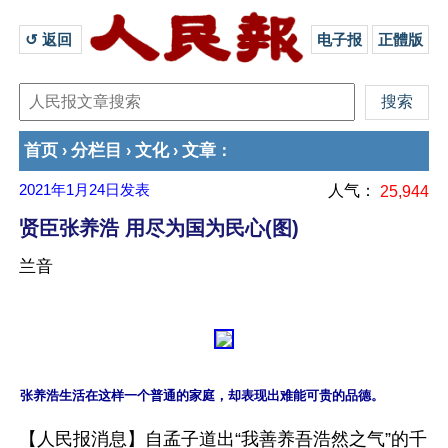
↺ 返回 
电子报
正體版
首页
分栏目
文化
文章
›
›
›
：
2021年1月24日
发表
人气：
25,944
贤臣张养浩 用尽为国为民心(图)
兰音
【人民报消息】自孟子道出“我善养吾浩然之气”的千