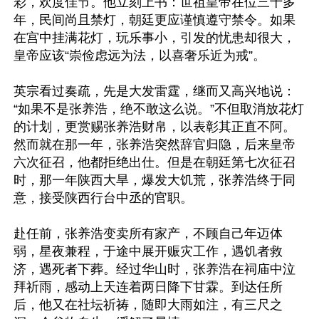
彩，欢度佳节。他立刻上书：世祖皇帝在位三十多
年，民间尚且禁灯，朝廷更应谨慎遵守禁令。如果
在宫中挂满花灯，玩乐事小，引发的忧患却很大，
皇帝应该“崇俭虑远为法，以喜奢乐近为戒”。

英宗看过奏疏，先是大发雷霆，继而又高兴地说：
“如果不是张养浩，绝不敢这么说。”不但取消放花灯
的计划，更赏赐张养浩财帛，以表彰其正直不阿。
然而就在那一年，张养浩突然辞官归隐，后来皇帝
六次征召，他都拒绝出仕。但是在朝廷第七次征召
时，那一年陕西大旱，爆发大饥荒，张养浩终于同
意，接受陕西行台中丞的官职。

赴任前，张养浩变卖所有家产，不顾自己年迈体
弱，星夜兼程，于途中展开赈灾工作，遇饥者救
济，遇死者下葬。经过华山时，张养浩在祠庙中泣
拜祈雨，感动上天连着两日降下甘霖。到达任所
后，他又在社坛祈祷，随即大雨如注，有三尺之