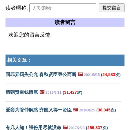
读者暱称:
读者留言
欢迎您的留言反馈。
相关文章：
同罪异罚失公允 春秋贤臣秉公而断
🖼️
(
24,583
次)
2021/8/15
清朝贤臣钱慎庵
🖼️
(
31,427
次)
2019/9/11
爱妾为管仲解惑 齐国又得一贤臣
🖼️
(
38,345
次)
2018/8/25
有几人知！福份用尽就没命
🖼️
(
259,337
次)
2017/2/23