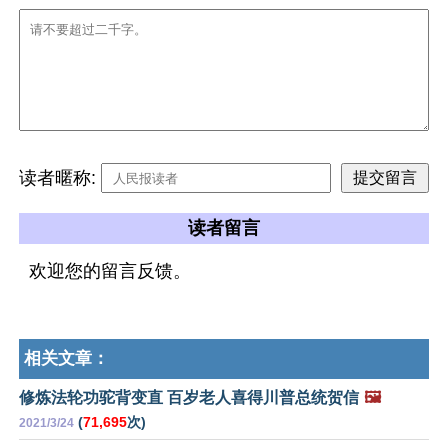
读者暱称:
读者留言
欢迎您的留言反馈。
相关文章：
修炼法轮功驼背变直 百岁老人喜得川普总统贺信
🖼️
(
71,695
次)
2021/3/24