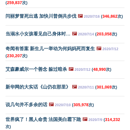
(
259,837
次)
闫丽梦冒死出逃 加快川普倒共步伐
🖼️
(
346,862
次)
2020/7/16
当溺水小女孩看见自己身体时…
🖼️
(
203,058
次)
2020/7/14
奇闻有答案 新生儿一举动为何妈妈死而复生
🖼️
2020/7/12
(
230,207
次)
艾森豪威尔一个善念 躲过暗杀
🖼️
(
48,990
次)
2020/7/12
新华网的大实话《山仍在那里》
🖼️
(
301,069
次)
2020/7/11
说几句并不多余的话
🖼️
(
305,978
次)
2020/7/10
世界疯了！黑人命贵 法国美白霜下跪
🖼️
(
314,232
2020/7/9
次)