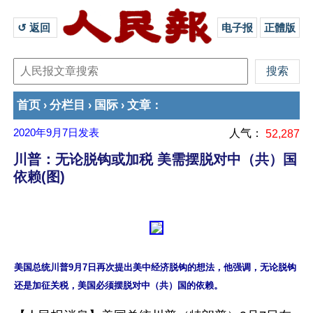
↺ 返回 
电子报
正體版
首页
分栏目
国际
文章
›
›
›
：
2020年9月7日
发表
人气：
52,287
川普：无论脱钩或加税 美需摆脱对中（共）国
依赖(图)
美国总统川普9月7日再次提出美中经济脱钩的想法，他强调，无论脱钩