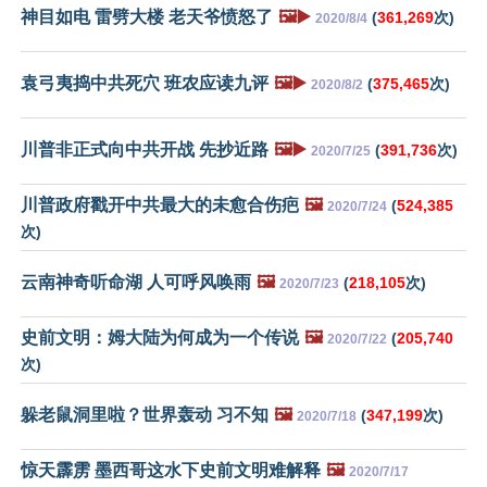
神目如电 雷劈大楼 老天爷愤怒了
🖼️▶️
(
361,269
次)
2020/8/4
袁弓夷捣中共死穴 班农应读九评
🖼️▶️
(
375,465
次)
2020/8/2
川普非正式向中共开战 先抄近路
🖼️▶️
(
391,736
次)
2020/7/25
川普政府戳开中共最大的未愈合伤疤
🖼️
(
524,385
2020/7/24
次)
云南神奇听命湖 人可呼风唤雨
🖼️
(
218,105
次)
2020/7/23
史前文明：姆大陆为何成为一个传说
🖼️
(
205,740
2020/7/22
次)
躲老鼠洞里啦？世界轰动 习不知
🖼️
(
347,199
次)
2020/7/18
惊天霹雳 墨西哥这水下史前文明难解释
🖼️
2020/7/17