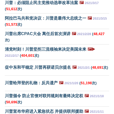
川普：必须阻止民主党推动选举改革法案
🖼️
2021/3/17
(
51,612
次)
阿拉巴马共和党决议：川普是最伟大总统之一
🖼️
2021/3/15
(
51,573
次)
川普出席CPAC大会 离任后首次演讲
🖼️
(
48,427
2021/2/28
次)
清党时刻！川普坚拒三流领袖来决定美国未来
🖼️▶️
(
404,601
次)
2021/2/17
促中东和平稳定 川普再获诺贝尔提名
🖼️
(
48,691
次)
2021/2/1
川普给拜登的礼物：反共遗产
🖼️
(
51,198
次)
2021/1/20
川普颁令 防止官僚对联邦规则有最终决定权
🖼️
2021/1/18
(
50,696
次)
川普宣布华府进入紧急状态 并提供联邦援助
🖼️
2021/1/11