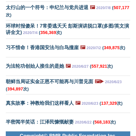
太行山的一个符号：申纪兰与党共进退
🖼️
(
507,177
2020/7/8
次)
环球时报傻呆！7常委逃夭夭 彭斯演讲脱口罩(多图/英文演
讲全文)
(
356,369
次)
2020/7/4
习不惜命！香港国安法与白鸟撞崖
🖼️
(
349,875
次)
2020/7/2
为法轮功创始人接生的是她
🖼️
(
557,921
次)
2020/6/27
朝鲜当局证实金正恩不可能再与川普见面
🖼️▶️
2020/6/23
(
394,897
次)
真实故事：神教给我们这样看人
🖼️
(
137,329
次)
2020/6/23
半密闻半笑话：江泽民慷慨献妻
(
568,183
次)
2020/6/22
Copyright© RMB Public Foundation Inc.