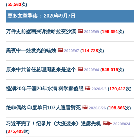
(
55,563
次)
更多文章导读：
2020年9月7日
万件史前壁画哭诉撒哈拉变沙漠
🖼️
(
199,691
次)
2020/9/9
黑夜中一炷发光的蜡烛
🖼️
(
114,728
次)
2020/9/7
原来中共首任总理周恩来是这个
🖼️
(
549,019
次)
2020/9/4
怪湖20年干涸20年水满 科学家傻眼
🖼️
(
170,412
次)
2020/9/3
绝非偶然 印度单日107人遭雷劈死
🖼️
(
198,866
次)
2020/8/26
习近平完了！纪录片《大疫袭来》透露先机
🖼️▶️
2020/8/24
(
375,403
次)