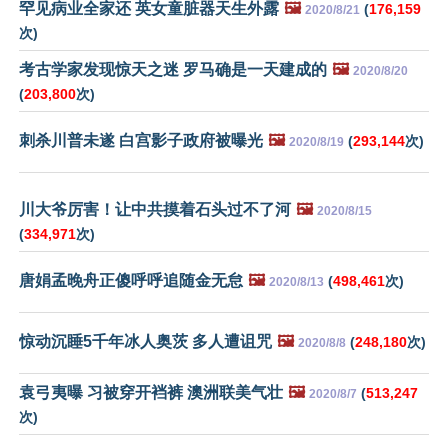
罕见病业全家还 英女童脏器天生外露
🖼️
(
176,159
2020/8/21
次)
考古学家发现惊天之迷 罗马确是一天建成的
🖼️
2020/8/20
(
203,800
次)
刺杀川普未遂 白宫影子政府被曝光
🖼️
(
293,144
次)
2020/8/19
川大爷厉害！让中共摸着石头过不了河
🖼️
2020/8/15
(
334,971
次)
唐娟孟晚舟正傻呼呼追随金无怠
🖼️
(
498,461
次)
2020/8/13
惊动沉睡5千年冰人奥茨 多人遭诅咒
🖼️
(
248,180
次)
2020/8/8
袁弓夷曝 习被穿开裆裤 澳洲联美气壮
🖼️
(
513,247
2020/8/7
次)