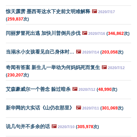
惊天霹雳 墨西哥这水下史前文明难解释
🖼️
2020/7/17
(
259,837
次)
闫丽梦冒死出逃 加快川普倒共步伐
🖼️
(
346,862
次)
2020/7/16
当溺水小女孩看见自己身体时…
🖼️
(
203,058
次)
2020/7/14
奇闻有答案 新生儿一举动为何妈妈死而复生
🖼️
2020/7/12
(
230,207
次)
艾森豪威尔一个善念 躲过暗杀
🖼️
(
48,990
次)
2020/7/12
新华网的大实话《山仍在那里》
🖼️
(
301,069
次)
2020/7/11
说几句并不多余的话
🖼️
(
305,978
次)
2020/7/10