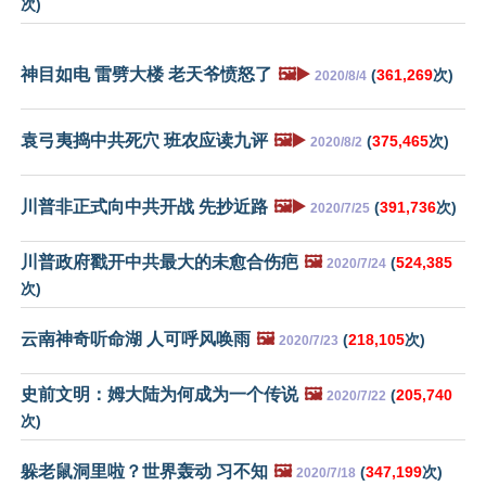
次)
神目如电 雷劈大楼 老天爷愤怒了
🖼️▶️
(
361,269
次)
2020/8/4
袁弓夷捣中共死穴 班农应读九评
🖼️▶️
(
375,465
次)
2020/8/2
川普非正式向中共开战 先抄近路
🖼️▶️
(
391,736
次)
2020/7/25
川普政府戳开中共最大的未愈合伤疤
🖼️
(
524,385
2020/7/24
次)
云南神奇听命湖 人可呼风唤雨
🖼️
(
218,105
次)
2020/7/23
史前文明：姆大陆为何成为一个传说
🖼️
(
205,740
2020/7/22
次)
躲老鼠洞里啦？世界轰动 习不知
🖼️
(
347,199
次)
2020/7/18