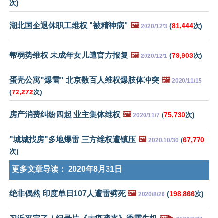
次)
湖北国企退休职工维权 "被精神病"
🖼️
(
81,444
次)
2020/12/3
帮弱势维权 未成年女儿遭官方报复
🖼️
(
79,903
次)
2020/12/1
蛋壳公寓"爆雷" 北京数百人维权爆肢体冲突
🖼️
2020/11/15
(
72,272
次)
房产消费纠纷四起 业主集体维权
🖼️
(
75,730
次)
2020/11/7
"城城找房"多地爆雷 三方维权遭镇压
🖼️
(
67,770
2020/10/30
次)
更多文章导读：
2020年8月31日
绝非偶然 印度单日107人遭雷劈死
🖼️
(
198,866
次)
2020/8/26