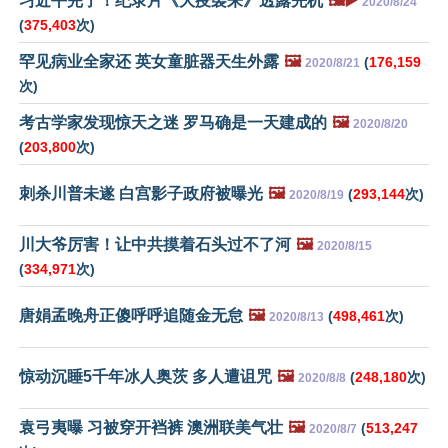
习近平完了！纪录片《大疫袭来》透露先机
🖼️▶️
2020/8/24
(
375,403
次)
罕见病业全家还 英女童脏器天生外露
🖼️
(
176,159
2020/8/21
次)
考古学家发现惊天之迷 罗马确是一天建成的
🖼️
2020/8/20
(
203,800
次)
刺杀川普未遂 白宫影子政府被曝光
🖼️
(
293,144
次)
2020/8/19
川大爷厉害！让中共摸着石头过不了河
🖼️
2020/8/15
(
334,971
次)
唐娟孟晚舟正傻呼呼追随金无怠
🖼️
(
498,461
次)
2020/8/13
惊动沉睡5千年冰人奥茨 多人遭诅咒
🖼️
(
248,180
次)
2020/8/8
袁弓夷曝 习被穿开裆裤 澳洲联美气壮
🖼️
(
513,247
2020/8/7