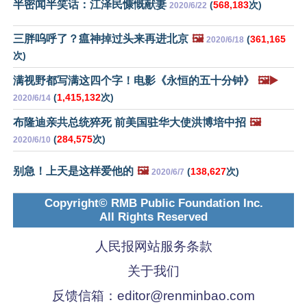
半密闻半笑话：江泽民慷慨献妻
(
568,183
次)
2020/6/22
三胖呜呼了？瘟神掉过头来再进北京
🖼️
(
361,165
2020/6/18
次)
满视野都写满这四个字！电影《永恒的五十分钟》
🖼️▶️
(
1,415,132
次)
2020/6/14
布隆迪亲共总统猝死 前美国驻华大使洪博培中招
🖼️
(
284,575
次)
2020/6/10
别急！上天是这样爱他的
🖼️
(
138,627
次)
2020/6/7
Copyright© RMB Public Foundation Inc.
All Rights Reserved
人民报网站服务条款
关于我们
反馈信箱：
editor@renminbao.com