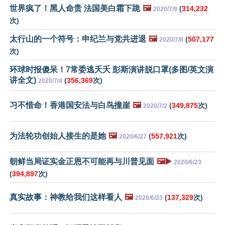
世界疯了！黑人命贵 法国美白霜下跪
🖼️
(
314,232
2020/7/9
次)
太行山的一个符号：申纪兰与党共进退
🖼️
(
507,177
2020/7/8
次)
环球时报傻呆！7常委逃夭夭 彭斯演讲脱口罩(多图/英文演
讲全文)
(
356,369
次)
2020/7/4
习不惜命！香港国安法与白鸟撞崖
🖼️
(
349,875
次)
2020/7/2
为法轮功创始人接生的是她
🖼️
(
557,921
次)
2020/6/27
朝鲜当局证实金正恩不可能再与川普见面
🖼️▶️
2020/6/23
(
394,897
次)
真实故事：神教给我们这样看人
🖼️
(
137,329
次)
2020/6/23