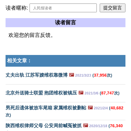
读者暱称:
读者留言
欢迎您的留言反馈。
相关文章：
丈夫出轨 江苏军嫂维权靠微博
🖼️
(
37,956
次)
2021/3/23
北京外送骑士联盟 抱团维权被镇压
🖼️
(
87,747
次)
2021/3/6
男死后遗体被放车尾箱 家属维权被删帖
🖼️
(
40,682
2021/2/4
次)
陕西维权律师父母 公安局前喊冤被抓
🖼️
(
76,340
2020/12/18