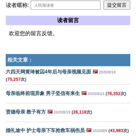
读者暱称:
读者留言
欢迎您的留言反馈。
相关文章：
六四天网黄琦被囚4年后与母亲视频见面
🖼️
2020/9/18
(
75,257
次)
母亲临终前现异象 男子坚信有来生
🖼️
(
76,352
次)
2020/8/24
贤德母亲 教子有方
🖼️
(
26,118
次)
2020/8/19
婚礼途中 护士母亲下车抢救车祸伤员
🖼️
(
43,983
次)
2020/8/9