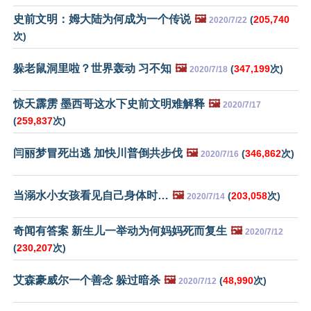
史前文明：姆大陆为何成为一个传说
🖼️
(
205,740
2020/7/22
次)
躲老鼠洞里啦？世界轰动 习不知
🖼️
(
347,199
次)
2020/7/18
惊天霹雳 墨西哥这水下史前文明难解释
🖼️
2020/7/17
(
259,837
次)
闫丽梦冒死出逃 加快川普倒共步伐
🖼️
(
346,862
次)
2020/7/16
当溺水小女孩看见自己身体时…
🖼️
(
203,058
次)
2020/7/14
奇闻有答案 新生儿一举动为何妈妈死而复生
🖼️
2020/7/12
(
230,207
次)
艾森豪威尔一个善念 躲过暗杀
🖼️
(
48,990
次)
2020/7/12