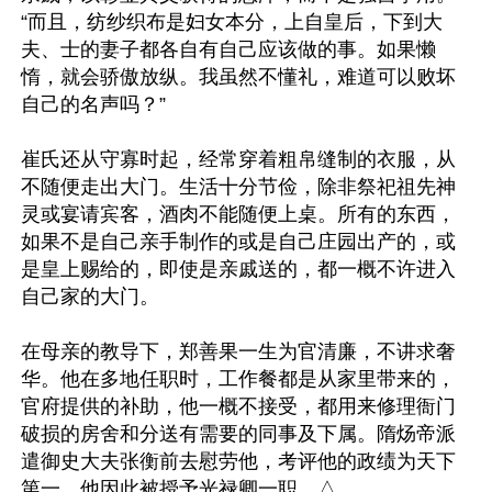
“而且，纺纱织布是妇女本分，上自皇后，下到大
夫、士的妻子都各自有自己应该做的事。如果懒
惰，就会骄傲放纵。我虽然不懂礼，难道可以败坏
自己的名声吗？”

崔氏还从守寡时起，经常穿着粗帛缝制的衣服，从
不随便走出大门。生活十分节俭，除非祭祀祖先神
灵或宴请宾客，酒肉不能随便上桌。所有的东西，
如果不是自己亲手制作的或是自己庄园出产的，或
是皇上赐给的，即使是亲戚送的，都一概不许进入
自己家的大门。

在母亲的教导下，郑善果一生为官清廉，不讲求奢
华。他在多地任职时，工作餐都是从家里带来的，
官府提供的补助，他一概不接受，都用来修理衙门
破损的房舍和分送有需要的同事及下属。隋炀帝派
遣御史大夫张衡前去慰劳他，考评他的政绩为天下