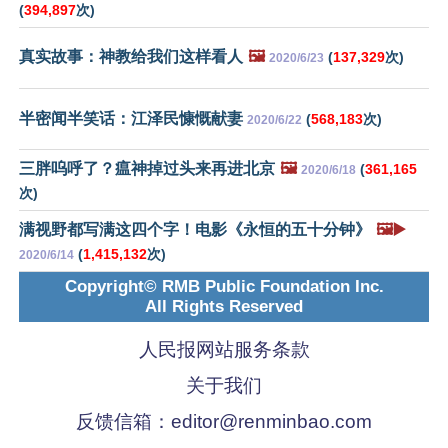
(
394,897
次)
真实故事：神教给我们这样看人
🖼️
(
137,329
次)
2020/6/23
半密闻半笑话：江泽民慷慨献妻
(
568,183
次)
2020/6/22
三胖呜呼了？瘟神掉过头来再进北京
🖼️
(
361,165
2020/6/18
次)
满视野都写满这四个字！电影《永恒的五十分钟》
🖼️▶️
(
1,415,132
次)
2020/6/14
Copyright© RMB Public Foundation Inc.
All Rights Reserved
人民报网站服务条款
关于我们
反馈信箱：
editor@renminbao.com