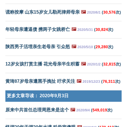
谎称按摩 山东15岁女儿勒死律师母亲
🖼️
(
30,576
次)
2020/6/1
年轻母亲遭逼债 携两子女跳桥亡
🖼️
(
30,824
次)
2020/5/31
陕西男子活埋亲生老母亲 引众怒
🖼️
(
29,280
次)
2020/5/10
12岁女孩打赏主播 花光母亲半生积蓄
🖼️
(
32,815
次)
2020/1/2
黄琦87岁母亲遭黑手拽扯 吁求关注
🖼️
(
76,311
次)
2019/12/23
更多文章导读：
2020年9月3日
原来中共首任总理周恩来是这个
🖼️
(
549,019
次)
2020/9/4