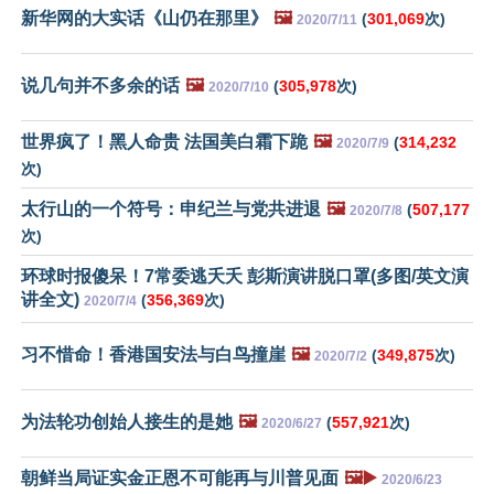
新华网的大实话《山仍在那里》
🖼️
(
301,069
次)
2020/7/11
说几句并不多余的话
🖼️
(
305,978
次)
2020/7/10
世界疯了！黑人命贵 法国美白霜下跪
🖼️
(
314,232
2020/7/9
次)
太行山的一个符号：申纪兰与党共进退
🖼️
(
507,177
2020/7/8
次)
环球时报傻呆！7常委逃夭夭 彭斯演讲脱口罩(多图/英文演
讲全文)
(
356,369
次)
2020/7/4
习不惜命！香港国安法与白鸟撞崖
🖼️
(
349,875
次)
2020/7/2
为法轮功创始人接生的是她
🖼️
(
557,921
次)
2020/6/27
朝鲜当局证实金正恩不可能再与川普见面
🖼️▶️
2020/6/23