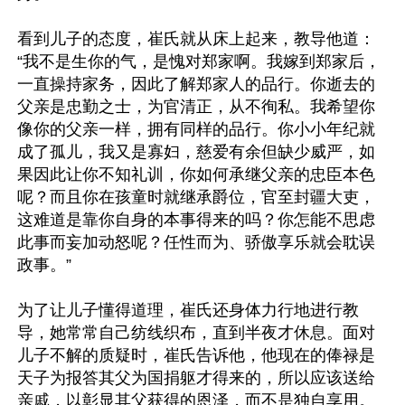
看到儿子的态度，崔氏就从床上起来，教导他道：
“我不是生你的气，是愧对郑家啊。我嫁到郑家后，
一直操持家务，因此了解郑家人的品行。你逝去的
父亲是忠勤之士，为官清正，从不徇私。我希望你
像你的父亲一样，拥有同样的品行。你小小年纪就
成了孤儿，我又是寡妇，慈爱有余但缺少威严，如
果因此让你不知礼训，你如何承继父亲的忠臣本色
呢？而且你在孩童时就继承爵位，官至封疆大吏，
这难道是靠你自身的本事得来的吗？你怎能不思虑
此事而妄加动怒呢？任性而为、骄傲享乐就会耽误
政事。”

为了让儿子懂得道理，崔氏还身体力行地进行教
导，她常常自己纺线织布，直到半夜才休息。面对
儿子不解的质疑时，崔氏告诉他，他现在的俸禄是
天子为报答其父为国捐躯才得来的，所以应该送给
亲戚，以彰显其父获得的恩泽，而不是独自享用。