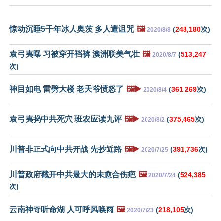
惊动沉睡5千年冰人奥茨 多人遭诅咒
🖼️
(
248,180
次)
2020/8/8
袁弓夷曝 习被穿开裆裤 澳洲联美气壮
🖼️
(
513,247
2020/8/7
次)
神目如电 雷劈大楼 老天爷愤怒了
🖼️▶️
(
361,269
次)
2020/8/4
袁弓夷捣中共死穴 班农应读九评
🖼️▶️
(
375,465
次)
2020/8/2
川普非正式向中共开战 先抄近路
🖼️▶️
(
391,736
次)
2020/7/25
川普政府戳开中共最大的未愈合伤疤
🖼️
(
524,385
2020/7/24
次)
云南神奇听命湖 人可呼风唤雨
🖼️
(
218,105
次)
2020/7/23