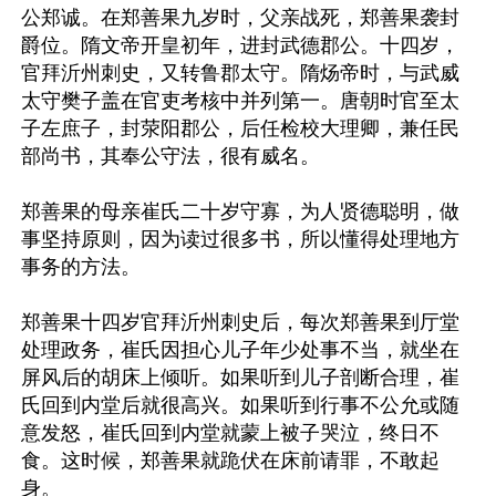
公郑诚。在郑善果九岁时，父亲战死，郑善果袭封
爵位。隋文帝开皇初年，进封武德郡公。十四岁，
官拜沂州刺史，又转鲁郡太守。隋炀帝时，与武威
太守樊子盖在官吏考核中并列第一。唐朝时官至太
子左庶子，封荥阳郡公，后任检校大理卿，兼任民
部尚书，其奉公守法，很有威名。

郑善果的母亲崔氏二十岁守寡，为人贤德聪明，做
事坚持原则，因为读过很多书，所以懂得处理地方
事务的方法。

郑善果十四岁官拜沂州刺史后，每次郑善果到厅堂
处理政务，崔氏因担心儿子年少处事不当，就坐在
屏风后的胡床上倾听。如果听到儿子剖断合理，崔
氏回到内堂后就很高兴。如果听到行事不公允或随
意发怒，崔氏回到内堂就蒙上被子哭泣，终日不
食。这时候，郑善果就跪伏在床前请罪，不敢起
身。
