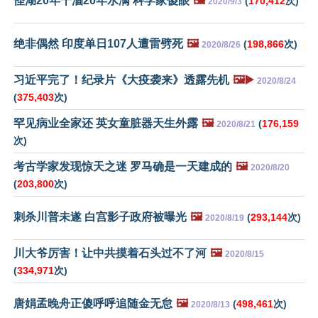
怪湖20年干涸20年水满 科学家傻眼
🖼️
(
170,412
次)
2020/9/3
绝非偶然 印度单日107人遭雷劈死
🖼️
(
198,866
次)
2020/8/26
习近平完了！纪录片《大疫袭来》透露先机
🖼️▶️
2020/8/24
(
375,403
次)
罕见病业全家还 英女童脏器天生外露
🖼️
(
176,159
2020/8/21
次)
考古学家发现惊天之迷 罗马确是一天建成的
🖼️
2020/8/20
(
203,800
次)
刺杀川普未遂 白宫影子政府被曝光
🖼️
(
293,144
次)
2020/8/19
川大爷厉害！让中共摸着石头过不了河
🖼️
2020/8/15
(
334,971
次)
唐娟孟晚舟正傻呼呼追随金无怠
🖼️
(
498,461
次)
2020/8/13