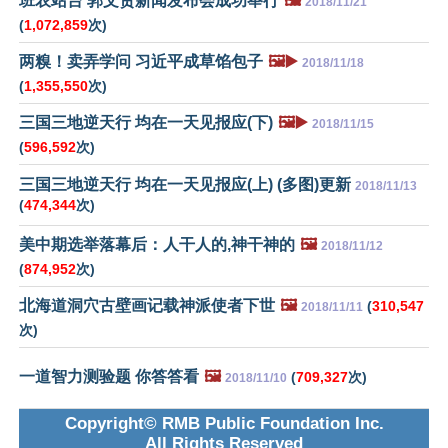
班农站台 郭文贵新闻发布会成功举行
🖼️
2018/11/21
(
1,072,859
次)
两糗！卖弄学问 习近平成草馅包子
🖼️▶️
2018/11/18
(
1,355,550
次)
三国三地逆天行 均在一天见报应(下)
🖼️▶️
2018/11/15
(
596,592
次)
三国三地逆天行 均在一天见报应(上) (多图)更新
2018/11/13
(
474,344
次)
美中期选举落幕后：人干人的,神干神的
🖼️
2018/11/12
(
874,952
次)
北海道洞穴古壁画记载神派使者下世
🖼️
(
310,547
2018/11/11
次)
一道智力测验题 你答答看
🖼️
(
709,327
次)
2018/11/10
Copyright© RMB Public Foundation Inc.
All Rights Reserved