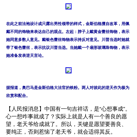
在此之前法袍设计成只露出男性领带的样式，金斯伯格擅自改革，用佩
戴不同的饰物来表达自己的观点。左起：脖子上戴黄金蕾丝饰物，表示
她同意多数人意见。戴银色蕾丝饰物表示持反对意见。川普当选时她就
带了银色蕾丝，表示抗议川普当选。当她戴一个扇形玻璃珠饰物，表示
她准备发表逆天言论。
据报道，奥巴马是金斯伯格大法官的铁粉。两人对彼此的逆天作为极为
欣赏和配合。
【人民报消息】中国有一句吉祥话，是“心想事成”。
心一想咋事就成了？实际上就是人有一个善良的愿
望，老天爷给成就了。所以，关键是愿望要善良、
要纯正，否则惹恼了老天爷，就会适得其反。
