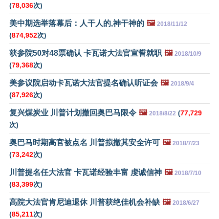
(
78,036
次)
美中期选举落幕后：人干人的,神干神的
🖼️
2018/11/12
(
874,952
次)
获参院50对48票确认 卡瓦诺大法官宣誓就职
🖼️
2018/10/9
(
79,368
次)
美参议院启动卡瓦诺大法官提名确认听证会
🖼️
2018/9/4
(
87,926
次)
复兴煤炭业 川普计划撤回奥巴马限令
🖼️
(
77,729
2018/8/22
次)
奥巴马时期高官被点名 川普拟撤其安全许可
🖼️
2018/7/23
(
73,242
次)
川普提名任大法官 卡瓦诺经验丰富 虔诚信神
🖼️
2018/7/10
(
83,399
次)
高院大法官肯尼迪退休 川普获绝佳机会补缺
🖼️
2018/6/27
(
85,211
次)