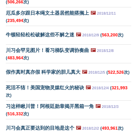
(
506,266
次)
厄瓜多尔跟日本绳文土器居然能搭搁上
🖼️
2018/12/11
(
235,494
次)
牛顿轻轻松松破解这些不解之迷
🖼️
(
563,200
次)
2018/12/9
川习会罕见图片！看习梯队变调协奏曲
🖼️
2018/12/8
(
483,964
次)
假作真时真亦假 科学家的胆儿真大
🖼️
(
522,526
次)
2018/12/5
死活不悋！美国宠物灵媒红火的秘诀
🖼️
(
321,993
2018/12/4
次)
习这样瞅川普！阿根廷勋章揭开黑箱一角
🖼️
2018/12/3
(
516,332
次)
川习会真正要达到的目地是这个
🖼️
(
493,961
次)
2018/12/2