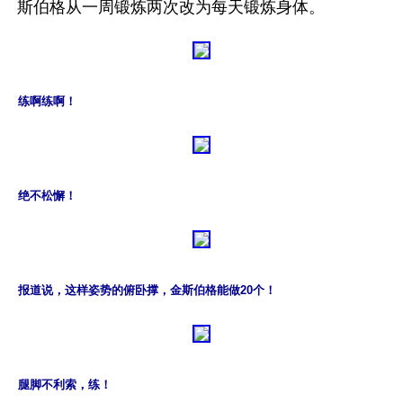
练啊练啊！
绝不松懈！
报道说，这样姿势的俯卧撑，金斯伯格能做20个！
腿脚不利索，练！