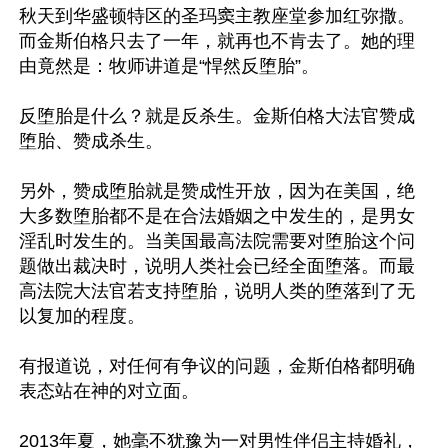
秋天到华盛顿特区的圣玛窦主教座堂参加红弥撒。
而金斯伯格只去了一年，就再也不肯去了。她的理
由竟然是：牧师讲道是“悍然反堕胎”。

反堕胎是什么？就是反杀生。金斯伯格大法官赞成
堕胎、赞成杀生。

另外，赞成堕胎就是赞成性开放，因为在美国，绝
大多数堕胎都不是在合法婚姻之中发生的，是男女
淫乱时发生的。当美国最高法院需要对堕胎这个问
题做出裁决时，说明人类社会已经全面堕落。而最
高法院大法官若支持堕胎，说明人类的堕落到了无
以复加的程度。

有报道说，对任何有争议的问题，金斯伯格都明确
表态站在神的对立面。

2013年夏，她毫不犹豫为一对男性伴侣主持婚礼，