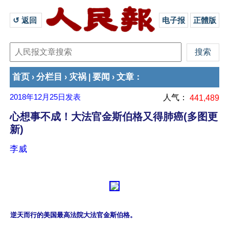
↺ 返回 
电子报
正體版
首页
分栏目
灾祸
要闻
文章
›
›
|
›
：
2018年12月25日
发表
人气：
441,489
心想事不成！大法官金斯伯格又得肺癌(多图更
新)
李威
逆天而行的美国最高法院大法官金斯伯格。