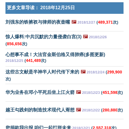
更多文章导读：
2018年12月25日
刘强东的铁裤衩与律师的夜壶嘴
🖼️
(
489,371
次)
2018/12/27
惊人爆料:中共沉默的力量侵袭白宫(3)
🖼️
2018/12/26
(
856,656
次)
心想事不成！大法官金斯伯格又得肺癌(多图更新)
(
441,489
次)
2018/12/25
这些古文献是半神半人时代传下来的
🖼️
(
299,900
2018/12/24
次)
华为业务在邓小平死后坐上江火箭
🖼️
(
451,598
次)
2018/12/23
越王勾践剑的制造技术现代人甭想
🖼️
(
280,880
次)
2018/12/22
您捐款我出报 咱们一起打拼未来
(
2,557,318
次)
2018/12/21