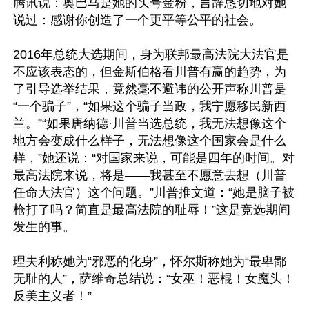
腾讯说：奥巴马是她的头号金粉，言辞恳切地对她
说过：感谢你创造了一个更平等公平的社会。

2016年总统大选期间，身为联邦最高法院大法官是
不应该表态的，但金斯伯格看川普有赢的趋势，为
了引导选举结果，竟然毫不避讳的公开声称川普是
“一个骗子”，“如果这个骗子当政，我宁愿移民新西
兰。”“如果唐纳德·川普当选总统，我无法想像这个
地方会变成什么样子，无法想像这个国家会是什么
样，”她还说：“对国家来说，可能是四年的时间。对
最高法院来说，将是——我甚至不愿意去想（川普
任命大法官）这个问题。”川普推文道：“她是脑子被
枪打了吗？简直是最高法院的耻辱！”这是竞选期间
发生的事。

理夫利称她为“邪恶的化身”，怀尔斯称她为“最卑鄙
无耻的人”，萨维奇总结说：“女巫！恶棍！女魔头！
反美主义者！”
