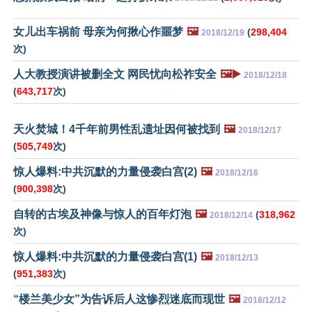
女儿出车祸前 母亲为何揪心作噩梦
🖼️
(
298,404
2018/12/19
次)
人大教授演讲被删全文 网民忧向松祚安全
🖼️▶️
2018/12/18
(
643,717
次)
天火焚城！4千年前男性乱遗址因何被找到
🖼️
2018/12/17
(
505,749
次)
惊人爆料:中共沉默的力量侵袭白宫(2)
🖼️
2018/12/16
(
900,398
次)
自转的古埃及神像与惊人的百年灯泡
🖼️
(
318,962
2018/12/14
次)
惊人爆料:中共沉默的力量侵袭白宫(1)
🖼️
2018/12/13
(
951,383
次)
“楼兰美少女”为告诉后人这惨烈迷底而现世
🖼️
2018/12/12