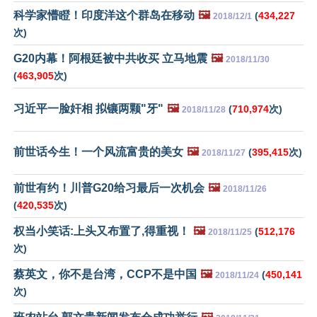
科学家懵瞪！印度洋这个群岛在移动
🖼️
(
434,227
2018/12/1
次)
G20内幕！阿根廷被中共收买 立马地震
🖼️
2018/11/30
(
463,905
次)
习近平一脸奸相 拟镶两颗"牙"
🖼️
(
710,974
次)
2018/11/28
前世话今生！一个风流富贵的美女
🖼️
(
395,415
次)
2018/11/27
前世有约！川普G20给习最后一次机会
🖼️
2018/11/26
(
420,535
次)
权当小笑话:上头又布置了,得重视！
🖼️
(
512,176
2018/11/25
次)
蔡英文，你不是台湾，CCP不是中国
🖼️
(
450,141
2018/11/24
次)