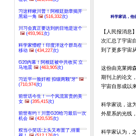
习这样瞅川普！阿根廷勋章揭开
黑箱一角
🖼️
(
516,332
次)
科学家说，他
川习会真正要达到的目地是这个
【人民报消息】
🖼️
(
493,961
次)
次汇总了宇宙
科学家懵瞪！印度洋这个群岛在
到了更多宇宙从
移动
🖼️
(
434,227
次)
G20内幕！阿根廷被中共收买 立
马地震
🖼️
(
463,905
次)
这份由克莱姆森大学
期刊上的论文
习近平一脸奸相 拟镶两颗"牙"
🖼️
(
710,974
次)
宇宙自形成以来总
前世话今生！一个风流富贵的美
女
🖼️
(
395,415
次)
科学家说，这为
前世有约！川普G20给习最后一次
外星系的光线，
机会
🖼️
(
420,535
次)
权当小笑话:上头又布置了,得重
科学家认为，
视！
🖼️
(
512,176
次)