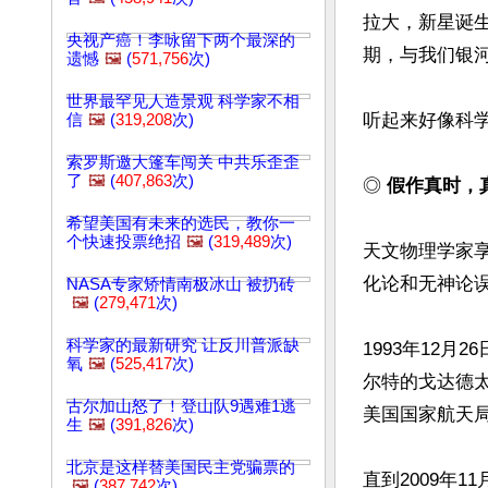
拉大，新星诞
央视产癌！李咏留下两个最深的
期，与我们银河
遗憾
🖼️
(
571,756
次)
世界最罕见人造景观 科学家不相
听起来好像科学
信
🖼️
(
319,208
次)
索罗斯邀大篷车闯关 中共乐歪歪
了
🖼️
(
407,863
次)
◎
 假作真时，
希望美国有未来的选民，教你一
个快速投票绝招
🖼️
(
319,489
次)
天文物理学家
化论和无神论
NASA专家矫情南极冰山 被扔砖
🖼️
(
279,471
次)
科学家的最新研究 让反川普派缺
1993年12
氧
🖼️
(
525,417
次)
尔特的戈达德
古尔加山怒了！登山队9遇难1逃
美国国家航天局
生
🖼️
(
391,826
次)
北京是这样替美国民主党骗票的
直到2009年
🖼️
(
387,742
次)