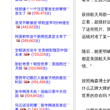
续前缘！一个注定要发生的事情
发生了
🖼️
(
590,474
次)
获得航天局那
正着，超级好
圣灵不断催促 班机提早3分钟逃生
🖼️
(
442,823
次)
了这些照片。
远镜对准了某一
民国初年这个新闻也真是太奇了
🖼️
(
349,663
次)
文昭谈古论今 文贵精彩预言中国
随后，她更明
未来
🖼️▶️
(
729,024
次)
都是美国航天
彩虹奇景！昭告世界，美国雨过
情。”

天晴
🖼️
(
310,668
次)
墨西哥记载巨人族被灭绝的最后
按照梅森博士
时刻
🖼️▶️
(
491,684
次)
什么正牌大牌
新华网泄天机！国殇日看中共窃
世界的存在吗？
国
🖼️
(
924,843
次)
马云还没死哪，新华网谈其身后
事
🖼️▶️
(
1,183,316
次)