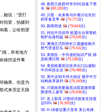
48. 新西兰政府对华为5G设备下禁
令
🖼️
(
80,183
次)
，她说：“歪打
49. 川普：未来将与中俄讨论失控
的军备竞争
🖼️
(
79,771
次)
时间里，拍摄到
50. 新闻简述
🖼️
(
79,643
次)
响着，让哈勃望
51. 对抗中共掠夺 欧盟出台审查机
制护自身利益
🖼️
(
79,545
次)
52. 澳洲正式拒绝长江基建收购天
然气管道巨头
🖼️
(
79,432
次)
广阔，所有地方
53. 美报告：中共侵犯知识产权 祸
及欧澳日韩
🖼️
(
79,188
次)
命操控这件事
54. 美拟收紧前沿技术出口以遏制
中共科技企业
🖼️
(
78,486
次)
55. 美中达90天停火协议 展开中方
结构改革谈判
🖼️
(
78,349
次)
经确凿。但是为
56. 川普政府要最高法院直接审案
形式来否定天国
限变性人参军
🖼️
(
78,036
次)
57. 史上新高 川普经济政策支持度
达53%
🖼️
(
76,920
次)
58. H-1B签证重大变革 美公布择