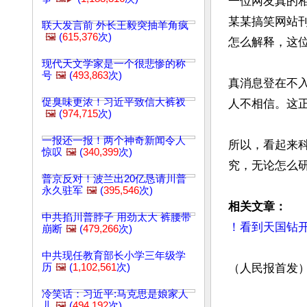
一位网友真的
某某搞笑网站
联大发言前 外长王毅突抽羊角疯
🖼️
(
615,376
次)
怎么解释，这位
现代天文学家是一个很悲惨的称
号
🖼️
(
493,863
次)
真消息登在不
促臭味更浓！习近平致信大裤衩
人不相信。这正
🖼️
(
974,715
次)
一报还一报！两个神奇新闻令人
所以，看起来
惊叹
🖼️
(
340,399
次)
究，无论怎么研
普京反对！波兰出20亿恳请川普
永久驻军
🖼️
(
395,546
次)
相关文章：
中共掐川普脖子 用劲太大 裤腰带
！看到天国钻开
崩断
🖼️
(
479,266
次)
中共现任教育部长小学三年级学
历
🖼️
(
1,102,561
次)
（人民报首发
冷笑话：习近平:马克思是娘家人
文章网址: http://w
儿
🖼️
(
494,192
次)