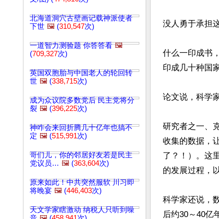
北海道洞穴古壁画记载神派使者
没人勇于承担这
下世
🖼️
(
310,547
次)
一道智力测验题 你答答看
🖼️
什么一印成书，
(
709,327
次)
印成几十种国家
英国双胞胎与中国老人的轮回转
世
🖼️
(
338,715
次)
论文说，科学
成为众议院多数党后 民主党将分
裂
🖼️
(
396,225
次)
研究者之一、克莱
神咋会来回折腾几十亿年也搞不
定
🖼️
(
515,991
次)
收集的数据，
哥们儿，你的邻居好友若是民主
了？！）。这
党议员…
🖼️
(
363,604
次)
的发展过程，以
原来如此！中共突然服软 川习即
将晚宴
🖼️
(
446,403
次)
科学家还说，
天文学家瞎激动 纳税人只听到噪
后约30～40
音
🖼️
(
458,941
次)