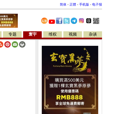
简体
-
正體
-
手机版
-
电子报
专题
寰宇
维权
视频
杂谈