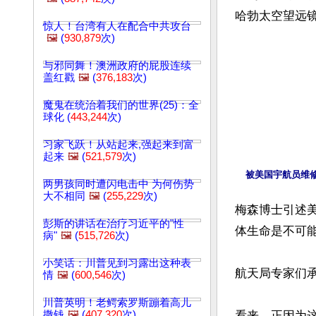
惊人！台湾有人在配合中共攻台
🖼️
(
930,879
次)
与邪同舞！澳洲政府的屁股连续
盖红戳
🖼️
(
376,183
次)
魔鬼在统治着我们的世界(25)：全
球化 (
443,244
次)
习家飞跃！从站起来,强起来到富
起来
🖼️
(
521,579
次)
被美国宇航员维修
两男孩同时遭闪电击中 为何伤势
大不相同
🖼️
(
255,229
次)
梅森博士引述
彭斯的讲话在治疗习近平的"性
体生命是不可能
病"
🖼️
(
515,726
次)
小笑话：川普见到习露出这种表
航天局专家们
情
🖼️
(
600,546
次)
川普英明！老鳄索罗斯蹦着高儿
撒钱
🖼️
(
407,320
次)
看来，正因为