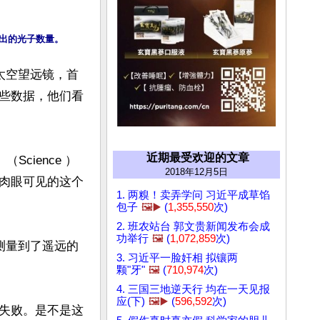
发出的光子数量。
)太空望远镜，首
些数据，他们看
近期最受欢迎的文章
Science ）
2018年12月5日
肉眼可见的这个
1. 两糗！卖弄学问 习近平成草馅
包子
🖼️▶️
(
1,355,550
次)
2. 班农站台 郭文贵新闻发布会成
功举行
🖼️
(
1,072,859
次)
测量到了遥远的
3. 习近平一脸奸相 拟镶两
颗"牙"
🖼️
(
710,974
次)
4. 三国三地逆天行 均在一天见报
应(下)
🖼️▶️
(
596,592
次)
失败。是不是这