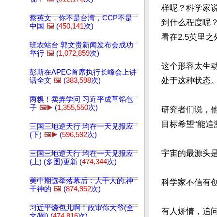
样呢？科学家
蔡英文，你不是台湾，CCP不是
到什么程度呢
中国
🖼️
(
450,141
次)
看在2.5英里之
班农站台 郭文贵新闻发布会成功
举行
🖼️
(
1,072,859
次)
这个形容太生
彭斯在APEC首席执行长峰会上讲
处于这种状态。
话全文
🖼️
(
383,598
次)
两糗！卖弄学问 习近平成草馅包
子
🖼️▶️
(
1,355,550
次)
研究者们说，
目标希望“能追
三国三地逆天行 均在一天见报应
(下)
🖼️▶️
(
596,592
次)
宇宙的最源头是
三国三地逆天行 均在一天见报应
(上) (多图)更新 (
474,344
次)
美中期选举落幕后：人干人的,神
科学家不信有创
干神的
🖼️
(
874,952
次)
习近平烧包儿啊！政审你大爷(全
有人矫情，追问
文/图) (
474,816
次)