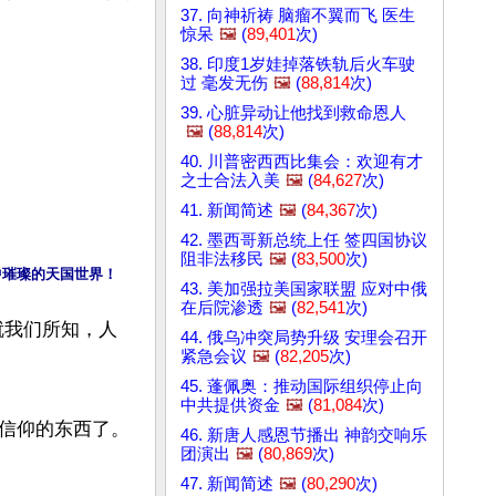
37. 向神祈祷 脑瘤不翼而飞 医生
惊呆
🖼️
(
89,401
次)
38. 印度1岁娃掉落铁轨后火车驶
过 毫发无伤
🖼️
(
88,814
次)
39. 心脏异动让他找到救命恩人
🖼️
(
88,814
次)
40. 川普密西西比集会：欢迎有才
之士合法入美
🖼️
(
84,627
次)
41. 新闻简述
🖼️
(
84,367
次)
42. 墨西哥新总统上任 签四国协议
阻非法移民
🖼️
(
83,500
次)
中璀璨的天国世界！
43. 美加强拉美国家联盟 应对中俄
在后院渗透
🖼️
(
82,541
次)
就我们所知，人
44. 俄乌冲突局势升级 安理会召开
紧急会议
🖼️
(
82,205
次)
45. 蓬佩奥：推动国际组织停止向
中共提供资金
🖼️
(
81,084
次)
信仰的东西了。

46. 新唐人感恩节播出 神韵交响乐
团演出
🖼️
(
80,869
次)
47. 新闻简述
🖼️
(
80,290
次)