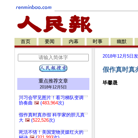
首页
要闻
内幕
时事
幽默
2018年12月5日
假作真时真亦
重点推荐文章
毕馨晟
2018年12月5日
川习会罕见图片！看习梯队变调
协奏曲
🖼️
(
483,964
次)
假作真时真亦假 科学家的胆儿真
大
🖼️
(
522,526
次)
死活不悋！美国宠物灵媒红火的
秘诀
🖼️
(
321,993
次)