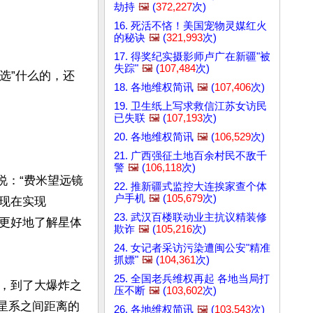
劫持
🖼️
(
372,227
次)
16. 死活不悋！美国宠物灵媒红火
的秘诀
🖼️
(
321,993
次)
17. 得奖纪实摄影师卢广在新疆"被
失踪"
🖼️
(
107,484
次)
选”什么的，还
18. 各地维权简讯
🖼️
(
107,406
次)
19. 卫生纸上写求救信江苏女访民
已失联
🖼️
(
107,193
次)
20. 各地维权简讯
🖼️
(
106,529
次)
21. 广西强征土地百余村民不敌千
警
🖼️
(
106,118
次)
）说：“费米望远镜
22. 推新疆式监控大连挨家查个体
户手机
🖼️
(
105,679
次)
现在实现
23. 武汉百楼联动业主抗议精装修
更好地了解星体
欺诈
🖼️
(
105,216
次)
24. 女记者采访污染遭闽公安"精准
抓嫖"
🖼️
(
104,361
次)
25. 全国老兵维权再起 各地当局打
，到了大爆炸之
压不断
🖼️
(
103,602
次)
与星系之间距离的
26. 各地维权简讯
🖼️
(
103,543
次)