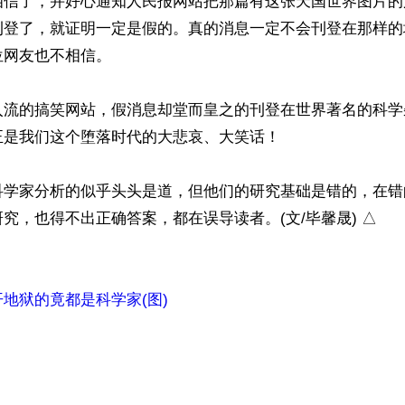
相信了，并好心通知人民报网站把那篇有这张天国世界图片的
刊登了，就证明一定是假的。真的消息一定不会刊登在那样的
网友也不相信。

入流的搞笑网站，假消息却堂而皇之的刊登在世界著名的科学
是我们这个堕落时代的大悲哀、大笑话！

科学家分析的似乎头头是道，但他们的研究基础是错的，在错
究，也得不出正确答案，都在误导读者。(文/毕馨晟) △

地狱的竟都是科学家(图)
）
ww.renminbao.com/rmb/articles/2018/12/5/68332.html