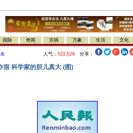
国际
奇闻
灾祸
万象
生活
文化
人气：
522,526
分享：
发表
假 科学家的胆儿真大 (图)