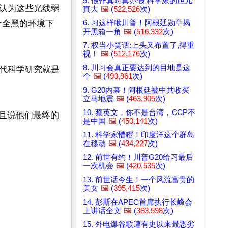
5. 假作真时真亦假 科学家的胆儿
认为这些光线弱
真大
🖼️
(
522,526
次)
6. 习这样瞅川普！阿根廷勋章揭
个全黑的环境下
开黑箱一角
🖼️
(
516,332
次)
7. 权当小笑话:上头又布置了,得重
视！
🖼️
(
512,176
次)
8. 川习会真正要达到的目地是这
代科学研究就是
个
🖼️
(
493,961
次)
9. G20内幕！阿根廷被中共收买
立马地震
🖼️
(
463,905
次)
10. 蔡英文，你不是台湾，CCP不
并且说他们最终的
是中国
🖼️
(
450,141
次)
11. 科学家懵瞪！印度洋这个群岛
在移动
🖼️
(
434,227
次)
12. 前世有约！川普G20给习最后
一次机会
🖼️
(
420,535
次)
13. 前世话今生！一个风流富贵的
美女
🖼️
(
395,415
次)
14. 彭斯在APEC首席执行长峰会
上讲话全文
🖼️
(
383,598
次)
15. 外电爆谷歌遭有史以来最恶劣