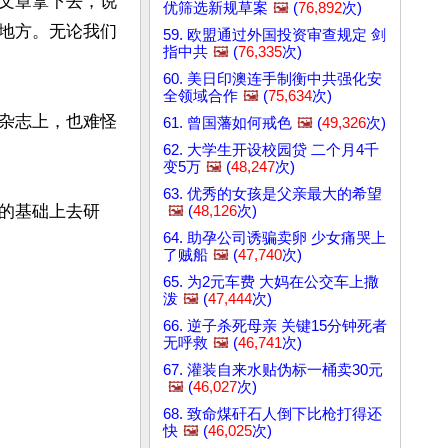
文章拿下去，说
优筛选新规草案
🖼️
(
76,892
次)
地方。无论我们
59. 欧盟通过外国投资审查规定 剑
指中共
🖼️
(
76,335
次)
60. 美日印澳连手制衡中共强化安
全领域合作
🖼️
(
75,634
次)
杂志上，也难怪
61. 曾国藩如何戒色
🖼️
(
49,326
次)
62. 大学生开设校园贷 二个月4千
变5万
🖼️
(
48,247
次)
63. 优秀的女孩是父亲最大的希望
的基础上去研
🖼️
(
48,126
次)
64. 助孕公司诱骗卖卵 少女痛哭上
了贼船
🖼️
(
47,740
次)
65. 为2元车费 大妈在公交车上撒
泼
🖼️
(
47,444
次)
66. 逆子杀死母亲 关键15分钟死者
无呼救
🖼️
(
46,741
次)
67. 灌装自来水贴伪标一桶卖30元
🖼️
(
46,027
次)
68. 致命煤矸石人倒下比枪打得还
快
🖼️
(
46,025
次)