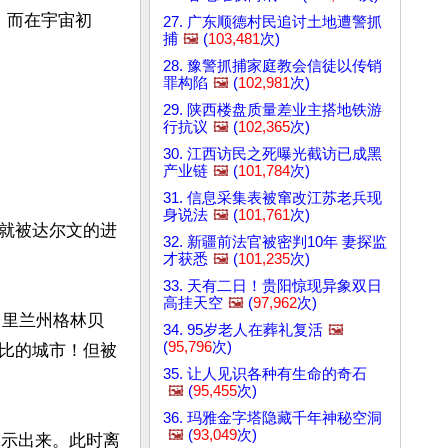
。而在宇宙初
27. 广东顺德村民追讨土地遭警抓
捕
🖼️
(
103,481
次)
28. 豫警抓捕家庭教会信徒以传销
罪构陷
🖼️
(
102,981
次)
29. 陕西楼盘质量差业主搭地铁游
行抗议
🖼️
(
102,365
次)
30. 江西访民之死曝光截访已成黑
产业链
🖼️
(
101,784
次)
31. 信息采集表被窜改江苏老兵现
身说法
🖼️
(
101,761
次)
就被达尔文的进
32. 新疆前法官被密判10年 妻探监
才获悉
🖼️
(
101,235
次)
33. 天有二日！贵阳惊现异象双日
高挂天空
🖼️
(
97,962
次)
马里兰州格林贝
34. 95岁老人在葬礼复活
🖼️
(
95,796
次)
比的城市！但被
35. 让人见识各种有生命的奇石
🖼️
(
95,455
次)
36. 玛雅金字塔隐藏千年神秘空洞
🖼️
(
93,049
次)
揭示出来。此时离