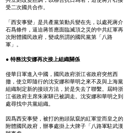
受二次國共合作。

「西安事變」是共產黨策動兵變在先，以處死蔣介
石爲條件，逼迫蔣答應面臨滅頂之災的中共紅軍再
次附體國民政府，變成所謂的國民黨第「八路
軍」。

● 
特務沈安娜再次接上組織關係
侵華日軍進入中國，國民政府浙江省政府突然西
撤，使立即隨行的沈安娜和華明之來不及與上海黨
組織制定新的接頭方法，於是失去了聯繫。屆時浙
江省政府主席朱家驊已被調走。沈安娜和華明之到
處尋找中共黨組織。

因爲西安事變，被打的抱頭鼠竄的紅軍堂而皇之的
附體國民政府，辦事處掛上大牌子「八路軍駐武漢