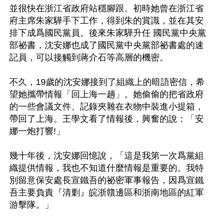
並很快在浙江省政府站穩腳跟。初時她曾在浙江省
府主席朱家驊手下工作，得到朱的賞識，並在其安
排下成爲國民黨員。後來朱家驊升任 國民黨中央黨
部祕書，沈安娜也成了國民黨中央黨部祕書處的速
記員，可以接觸到蔣介石等高層的機密。

不久，19歲的沈安娜接到了組織上的暗語密信，希
望她攜帶情報「回上海一趟」。她偷偷的把省政府
的一些會議文件、記錄夾雜在衣物中裝進小提箱，
帶回了上海。王學文看了情報後，興奮的說：「安
娜一炮打響!」

幾十年後，沈安娜回憶說，「這是我第一次爲黨組
織提供情報，我也不知道什麼情報是重要的。我特
別留意保安處長宣鐵吾的祕密軍事報告，因爲宣鐵
吾主要負責『清剿』皖浙贛邊區和浙南地區的紅軍
游擊隊。」
