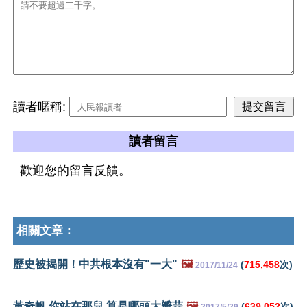
讀者暱稱:
讀者留言
歡迎您的留言反饋。
相關文章：
歷史被揭開！中共根本沒有"一大"
🖼️
(
715,458
次)
2017/11/24
黃奇帆,你站在那兒,算是哪頭大瓣蒜
🖼️
(
639,052
次)
2017/5/29