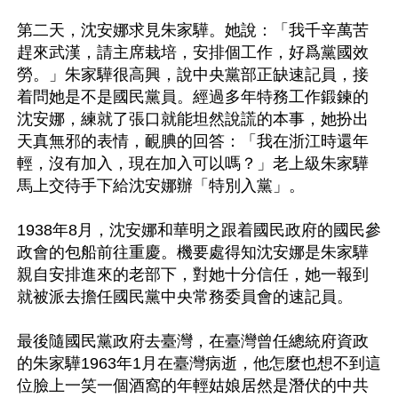
第二天，沈安娜求見朱家驊。她說：「我千辛萬苦
趕來武漢，請主席栽培，安排個工作，好爲黨國效
勞。」朱家驊很高興，說中央黨部正缺速記員，接
着問她是不是國民黨員。經過多年特務工作鍛鍊的
沈安娜，練就了張口就能坦然說謊的本事，她扮出
天真無邪的表情，靦腆的回答：「我在浙江時還年
輕，沒有加入，現在加入可以嗎？」老上級朱家驊
馬上交待手下給沈安娜辦「特別入黨」。

1938年8月，沈安娜和華明之跟着國民政府的國民參
政會的包船前往重慶。機要處得知沈安娜是朱家驊
親自安排進來的老部下，對她十分信任，她一報到
就被派去擔任國民黨中央常務委員會的速記員。

最後隨國民黨政府去臺灣，在臺灣曾任總統府資政
的朱家驊1963年1月在臺灣病逝，他怎麼也想不到這
位臉上一笑一個酒窩的年輕姑娘居然是潛伏的中共