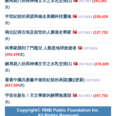
解周易八卦與神傳文字之水乳交溶(2)
🖼️
(
283,391
2017/9/1
次)
半世紀前的承諾與偷走美國科技靈魂
🖼️
(
236,629
2017/8/29
次)
兩位記得古埃及前世的人勝過史學家
🖼️
(
127,752
2017/8/27
次)
科學家摸到了門檻兒 人類是地球旅遊者
🖼️
2017/8/26
(
350,349
次)
解周易八卦與神傳文字之水乳交溶(1)
🖼️
(
276,609
2017/8/25
次)
看看中國共產黨半個世紀前的承諾(圖)(更新)
2017/8/24
(
627,084
次)
宇宙在新生！天文學家的解釋無厘頭
🖼️
(
347,702
2017/8/23
次)
Copyright© RMB Public Foundation Inc.
All Rights Reserved