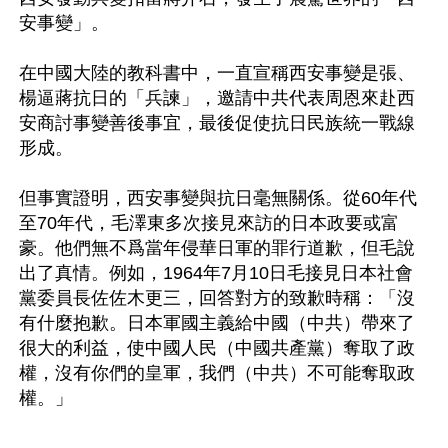
安事變」。

在中國大陸的教科書中，一直宣稱西安事變是張、
楊逼蔣抗日的「兵諫」，邀請中共代表周恩來赴西
安商討事變善後事宜，最後促使抗日民族統一戰線
形成。

但事實證明，西安事變與抗日毫無關係。從60年代
至70年代，毛澤東多次接見來訪的日本政要或富
豪。他們無不爲當年侵華日軍的罪行道歉，但毛說
出了真情。例如，1964年7月10日毛接見日本社會
黨委員長佐佐木更三，回答對方的致歉時稱：「沒
有什麼抱歉。日本軍國主義給中國（中共）帶來了
很大的利益，使中國人民（中國共產黨）奪取了政
權，沒有你們的皇軍，我們（中共）不可能奪取政
權。」
