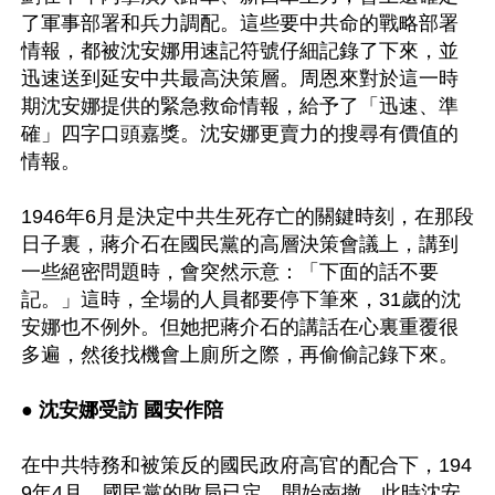
了軍事部署和兵力調配。這些要中共命的戰略部署
情報，都被沈安娜用速記符號仔細記錄了下來，並
迅速送到延安中共最高決策層。周恩來對於這一時
期沈安娜提供的緊急救命情報，給予了「迅速、準
確」四字口頭嘉獎。沈安娜更賣力的搜尋有價值的
情報。

1946年6月是決定中共生死存亡的關鍵時刻，在那段
日子裏，蔣介石在國民黨的高層決策會議上，講到
一些絕密問題時，會突然示意：「下面的話不要
記。」這時，全場的人員都要停下筆來，31歲的沈
安娜也不例外。但她把蔣介石的講話在心裏重覆很
多遍，然後找機會上廁所之際，再偷偷記錄下來。

● 
沈安娜受訪 國安作陪 
在中共特務和被策反的國民政府高官的配合下，194
9年4月，國民黨的敗局已定，開始南撤。此時沈安