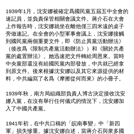
1939年1月，沈安娜被確定爲國民黨五屆五中全會的
速記員，並負責保管相關會議文件。蔣介石在大會
上作報告時，沈安娜就坐在離他僅三四米遠的桌子
旁做速記。在全會的小型軍事會議上，沈安娜接觸
到國民黨兩個重要文件，即《防止異黨活動辦法》
（後改爲《限制共產黨活動辦法》）和《關於共產
黨的處置辦法》。她迅速把文件轉給周恩來。當時
中央黨部還沒有給國民黨內部發放，中共就已經拿
到原文件。後來根據沈安娜以及其它來源提供的材
料，中共編寫了名爲《摩擦從何而來》的小冊子。

1939年秋，南方局組織部負責人博古決定接收沈安
娜入黨，在沒有舉行任何儀式的情況下，沈安娜加
入了中國共產黨。

1941年初，在中共口稱的「皖南事變」中「新四
軍」損失慘重。據沈安娜自述，當蔣介石與衆多國