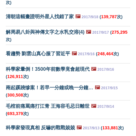
次)
清朝這幅畫證明外星人找錯了家
🖼️
(
139,787
次)
2017/9/18
解周易八卦與神傳文字之水乳交溶(4)
🖼️
(
275,295
2017/9/17
次)
看趨勢 劉雲山真心服了習近平
🖼️
(
248,464
次)
2017/9/16
科學家暈倒！3500年前數學竟會超現代
🖼️
2017/9/16
(
126,911
次)
兩起蹊蹺慘案！若早一分鐘或晚一分鐘…
🖼️
2017/9/15
(
300,508
次)
毛棺前痛罵痛打江青 王海容毛忌日離世
🖼️
2017/9/14
(
693,379
次)
科學家發現真相 反嚇的戰戰兢兢
🖼️
(
133,881
次)
2017/9/13