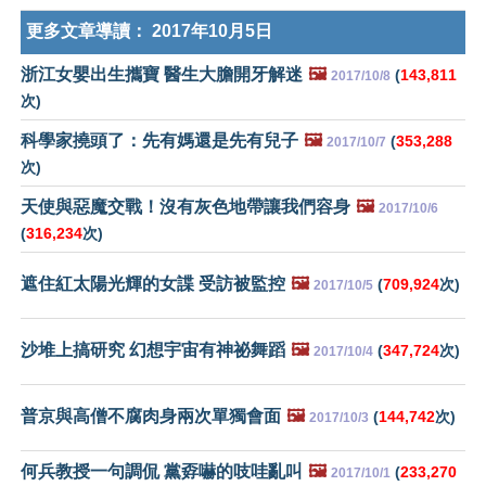
更多文章導讀：
2017年10月5日
浙江女嬰出生攜寶 醫生大膽開牙解迷
🖼️
(
143,811
2017/10/8
次)
科學家撓頭了：先有媽還是先有兒子
🖼️
(
353,288
2017/10/7
次)
天使與惡魔交戰！沒有灰色地帶讓我們容身
🖼️
2017/10/6
(
316,234
次)
遮住紅太陽光輝的女諜 受訪被監控
🖼️
(
709,924
次)
2017/10/5
沙堆上搞研究 幻想宇宙有神祕舞蹈
🖼️
(
347,724
次)
2017/10/4
普京與高僧不腐肉身兩次單獨會面
🖼️
(
144,742
次)
2017/10/3
何兵教授一句調侃 黨孬嚇的吱哇亂叫
🖼️
(
233,270
2017/10/1