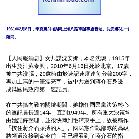
1961年2月8日，李克農(中)訪問上海八路軍辦事處舊址。沈安娜(右一)
陪同。
【人民報消息】女共諜沈安娜，本名沈琬，1915年
出生於江蘇泰興，2010年6月16日死於北京。17歲
被中共洗腦，20歲時由於速記速度達每分鐘200字，
再加上寫的一筆漂亮字，被中共送到蔣介石身邊，
成爲國民政府第一速記員。

在中共搞內戰的關鍵期間，她擔任國民黨決策核心
的速記員長達14年，直到1949年。所有重大決策均
由她記錄整理，並很快轉到毛澤東手上，故被稱作
「按住蔣介石脈搏的人」。國民黨作戰部隊的高級
將領還沒接到命令前，毛已經看到了蔣介石的指