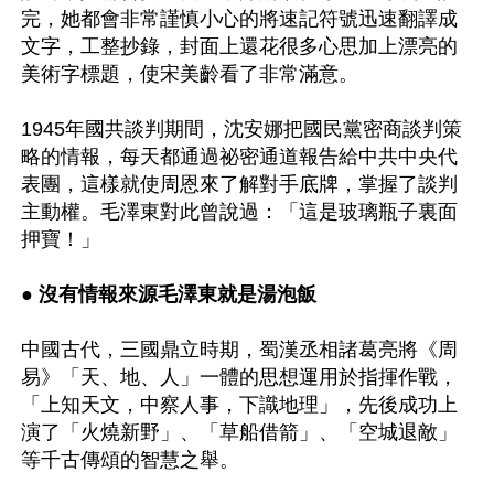
完，她都會非常謹慎小心的將速記符號迅速翻譯成
文字，工整抄錄，封面上還花很多心思加上漂亮的
美術字標題，使宋美齡看了非常滿意。

1945年國共談判期間，沈安娜把國民黨密商談判策
略的情報，每天都通過祕密通道報告給中共中央代
表團，這樣就使周恩來了解對手底牌，掌握了談判
主動權。毛澤東對此曾說過：「這是玻璃瓶子裏面
押寶！」

● 
沒有情報來源毛澤東就是湯泡飯
中國古代，三國鼎立時期，蜀漢丞相諸葛亮將《周
易》「天、地、人」一體的思想運用於指揮作戰，
「上知天文，中察人事，下識地理」，先後成功上
演了「火燒新野」、「草船借箭」、「空城退敵」
等千古傳頌的智慧之舉。
