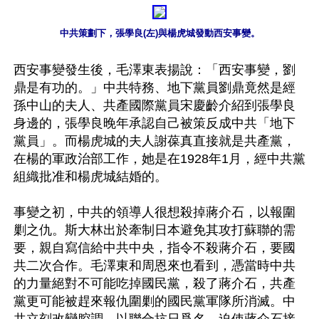
中共策劃下，張學良(左)與楊虎城發動西安事變。
西安事變發生後，毛澤東表揚說：「西安事變，劉
鼎是有功的。」中共特務、地下黨員劉鼎竟然是經
孫中山的夫人、共產國際黨員宋慶齡介紹到張學良
身邊的，張學良晚年承認自己被策反成中共「地下
黨員」。而楊虎城的夫人謝葆真直接就是共產黨，
在楊的軍政治部工作，她是在1928年1月，經中共黨
組織批准和楊虎城結婚的。

事變之初，中共的領導人很想殺掉蔣介石，以報圍
剿之仇。斯大林出於牽制日本避免其攻打蘇聯的需
要，親自寫信給中共中央，指令不殺蔣介石，要國
共二次合作。毛澤東和周恩來也看到，憑當時中共
的力量絕對不可能吃掉國民黨，殺了蔣介石，共產
黨更可能被趕來報仇圍剿的國民黨軍隊所消滅。中
共立刻改變腔調，以聯合抗日爲名，迫使蔣介石接