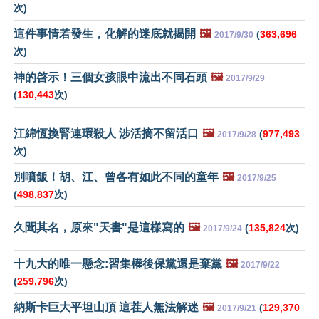
次)
這件事情若發生，化解的迷底就揭開
🖼️
(
363,696
2017/9/30
次)
神的啓示！三個女孩眼中流出不同石頭
🖼️
2017/9/29
(
130,443
次)
江綿恆換腎連環殺人 涉活摘不留活口
🖼️
(
977,493
2017/9/28
次)
別噴飯！胡、江、曾各有如此不同的童年
🖼️
2017/9/25
(
498,837
次)
久聞其名，原來"天書"是這樣寫的
🖼️
(
135,824
次)
2017/9/24
十九大的唯一懸念:習集權後保黨還是棄黨
🖼️
2017/9/22
(
259,796
次)
納斯卡巨大平坦山頂 這茬人無法解迷
🖼️
(
129,370
2017/9/21