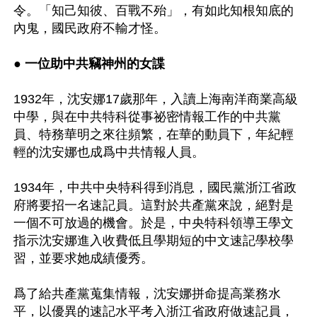
令。「知己知彼、百戰不殆」，有如此知根知底的
內鬼，國民政府不輸才怪。

● 
一位助中共竊神州的女諜
1932年，沈安娜17歲那年，入讀上海南洋商業高級
中學，與在中共特科從事祕密情報工作的中共黨
員、特務華明之來往頻繁，在華的動員下，年紀輕
輕的沈安娜也成爲中共情報人員。

1934年，中共中央特科得到消息，國民黨浙江省政
府將要招一名速記員。這對於共產黨來說，絕對是
一個不可放過的機會。於是，中央特科領導王學文
指示沈安娜進入收費低且學期短的中文速記學校學
習，並要求她成績優秀。

爲了給共產黨蒐集情報，沈安娜拼命提高業務水
平，以優異的速記水平考入浙江省政府做速記員，