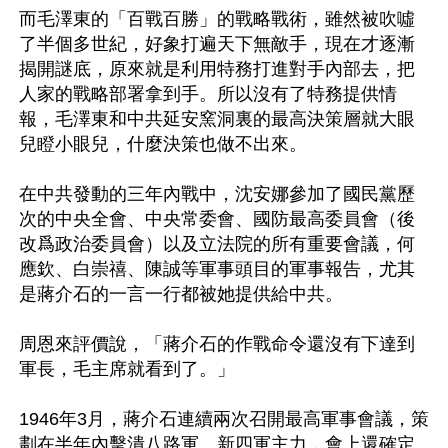
而毛澤東的「百戰百勝」的戰略戰術，雖然被吹噓
了半個多世紀，好象打遍天下無敵手，現在才逐漸
揭開謎底，原來就是利用特務打進對手內部去，把
人家的戰略部署拿到手。所以沒有了特務提供情
報，毛澤東和中共延安窯洞裏的最高決策層就大眼
兒瞪小眼兒，什麼決策也做不出來。

在中共發動的三年內戰中，沈安娜參加了國民黨歷
次的中央全會、中央常委會、國防最高委員會（後
改爲政治委員會）以及立法院的所有重要會議，何
應欽、白崇禧、陳誠等軍事頭目的軍事報告，尤其
是蔣介石的一言一行都被她提供給中共。

周恩來評價說，「蔣介石的作戰命令還沒有下達到
軍長，毛主席就看到了。」

1946年3月，蔣介石連續兩次召開最高軍事會議，策
劃在半年內擊潰八路軍、新四軍主力，會上還確定