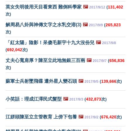
英女失明後用天目看東西 難倒科學家
🖼️
(
131,402
2017/9/12
次)
解周易八卦與神傳文字之水乳交溶(3)
🖼️
(
265,823
2017/9/9
次)
「紅太陽」陰影！呆傻毛新宇十九大沒份兒
🖼️
2017/9/8
(
692,042
次)
丈夫心寬肩厚？陳至立此地無銀三百兩
🖼️
(
656,836
2017/9/7
次)
蘇軍士兵射墜飛碟 遭外星人變石頭
🖼️
(
139,666
次)
2017/9/5
小笑話：理成江澤民式髮型
🖼️
(
432,873
次)
2017/9/3
江姘頭陳至立主管教育 上傍下包養
🖼️
(
676,420
次)
2017/9/2