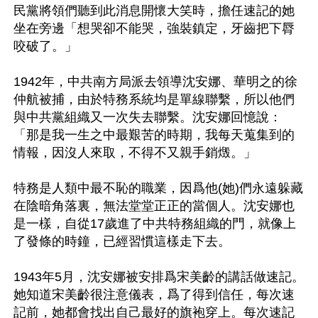
民黨將領們聽到此消息開懷大笑時，擔任速記的她
坐在旁邊「想哭卻不能哭，強裝鎮定，牙齒把下脣
咬破了。」

1942年，中共南方局派去領導沈安娜、華明之的徐
仲航被捕，由於特務系統均是單線聯繫，所以他們
與中共黨組織又一次失去聯繫。沈安娜回憶說：
「那是我一生之中最艱苦的時期，我每天蒐集到的
情報，因沒人來取，不得不又親手銷燬。」

特務是人類中最不恥的職業，因爲他(她)們永遠躲藏
在陰暗角落裏，無法堂堂正正的當個人。沈安娜也
是一樣，自從17歲進了中共特務組織的門，就像上
了發條的時鐘，已經習慣這樣走下去。

1943年5月，沈安娜被安排爲宋美齡的講話做速記。
她知道宋美齡很注意儀表，爲了得到信任，每次速
記前，她都會找出自己最好的旗袍穿上。每次速記