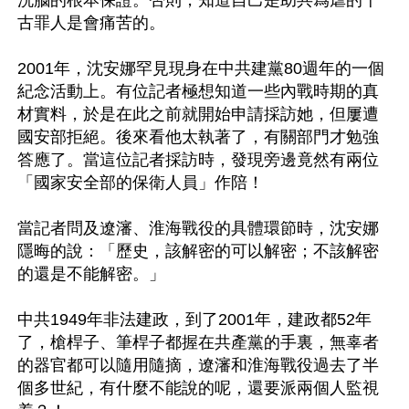
古罪人是會痛苦的。

2001年，沈安娜罕見現身在中共建黨80週年的一個
紀念活動上。有位記者極想知道一些內戰時期的真
材實料，於是在此之前就開始申請採訪她，但屢遭
國安部拒絕。後來看他太執著了，有關部門才勉強
答應了。當這位記者採訪時，發現旁邊竟然有兩位
「國家安全部的保衛人員」作陪！

當記者問及遼瀋、淮海戰役的具體環節時，沈安娜
隱晦的說：「歷史，該解密的可以解密；不該解密
的還是不能解密。」

中共1949年非法建政，到了2001年，建政都52年
了，槍桿子、筆桿子都握在共產黨的手裏，無辜者
的器官都可以隨用隨摘，遼瀋和淮海戰役過去了半
個多世紀，有什麼不能說的呢，還要派兩個人監視