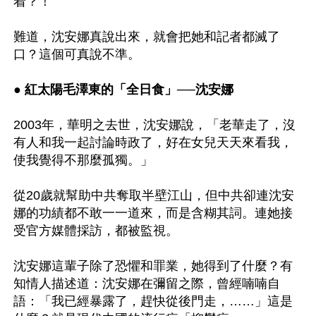
着？！

難道，沈安娜真說出來，就會把她和記者都滅了
口？這個可真說不準。

● 
紅太陽毛澤東的「全日食」──沈安娜
2003年，華明之去世，沈安娜說，「老華走了，沒
有人和我一起討論時政了，好在女兒天天來看我，
使我覺得不那麼孤獨。」

從20歲就幫助中共奪取半壁江山，但中共卻連沈安
娜的功績都不敢一一道來，而是含糊其詞。連她接
受官方媒體採訪，都被監視。

沈安娜這輩子除了恐懼和罪業，她得到了什麼？有
知情人描述道：沈安娜在彌留之際，曾經喃喃自
語：「我已經暴露了，趕快從後門走，……」這是