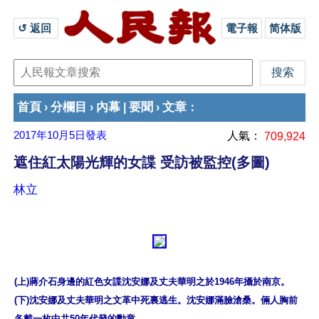
↺ 返回 
電子報
简体版
首頁
分欄目
內幕
要聞
文章
›
›
|
›
：
2017年10月5日
發表
人氣：
709,924
遮住紅太陽光輝的女諜 受訪被監控(多圖)
林立
(上)蔣介石身邊的紅色女諜沈安娜及丈夫華明之於1946年攝於南京。

(下)沈安娜及丈夫華明之文革中死裏逃生。沈安娜滿臉滄桑。倆人胸前
各戴一枚中共50年代發的勳章。