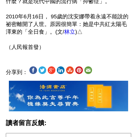
什麼？就是現代中國的流行病「抑鬱症」。

2010年6月16日， 95歲的沈安娜帶着永遠不能說的
祕密離開了人世。原因很簡單：她是中共紅太陽毛
澤東的「全日食」。(文/
林立
)△

分享到：
讀者留言反饋: