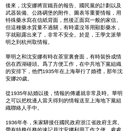
後來，沈安娜將宣鐵吾的報告、國民黨的計劃以及
武器裝備、公路碉堡的附件、圖表等重要情報，用
特殊藥水寫在信紙背面，然後正面寫一般的家信。
但這種藥水質量不過關，有時還沒等用顯影藥水，
字就顯露出來了，非常不安全。於是，王學文派華
明之到杭州取情報。

華明之和沈安娜有時在茶室裏會面，有時裝扮成情
侶在西湖碰頭。爲了方便工作，在中共地下黨組織
的安排下，他們1935年在上海舉行了婚禮，那年沈
安娜20歲。

從1935年結婚以後，情報的傳遞就非常及時。華明
之可以把枕邊人當天得到的情報送至上海地下黨組
織聯絡人手中。

1936年冬，朱家驊接任國民政府浙江省政府主席。
帶有特務任務的速記員沈安娜利用工作之便，處處