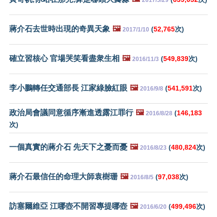
蔣介石去世時出現的奇異天象
🖼️
(
52,765
次)
2017/1/10
確立習核心 官場哭笑看盡衆生相
🖼️
(
549,839
次)
2016/11/3
李小鵬轉任交通部長 江家綠臉紅眼
🖼️
(
541,591
次)
2016/9/8
政治局會議同意循序漸進透露江罪行
🖼️
(
146,183
2016/8/28
次)
一個真實的蔣介石 先天下之憂而憂
🖼️
(
480,824
次)
2016/8/23
蔣介石最信任的命理大師袁樹珊
🖼️
(
97,038
次)
2016/8/5
訪塞爾維亞 江哪壺不開習專提哪壺
🖼️
(
499,496
次)
2016/6/20