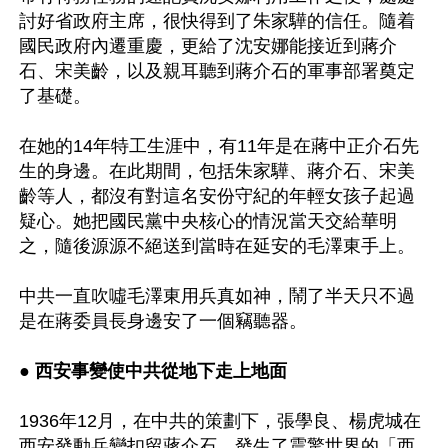
討好省政府主席，很快得到了朱家驊的信任。隨着
國民政府內遷重慶，更給了沈安娜能接近到蔣介
石、宋美齡，以及親耳聽到蔣介石的軍事部署奠定
了基礎。

在她的14年特工生涯中，有11年是在蔣中正介石先
生的身邊。在此期間，包括朱家驊、蔣介石、宋美
齡等人，都沒有對這名安份守紀的年輕女孩子起過
疑心。她把國民黨中央核心的情況當天交給華明
之，隨後源源不絕送到當時在延安的毛澤東手上。

中共一直吹噓毛澤東用兵真如神，鬧了半天只不過
是在蔣委員長身邊安了一個竊聽器。

● 
西安事變使中共從地下走上地面
1936年12月，在中共的策劃下，張學良、楊虎城在
西安發動兵變扣留蔣介石，發生了震驚世界的「西