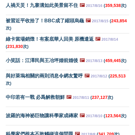
人禍天災！九寨溝如此美景留不住
🖼️
(
359,538
次)
2017/8/16
被習近平收拾了！BBC成了縮頭烏龜
🖼️
(
243,854
2017/8/15
次)
綠卡當場銷燬！有案底華人回美 原機遣返
🖼️
2017/8/14
(
231,830
次)
小笑話：江澤民與王冶坪婚前婚後
🖼️
(
459,445
次)
2017/8/13
與好萊塢相關的兩則消息令網友驚呼
🖼️
(
225,513
2017/8/12
次)
中印若有一戰 必爲解救朝鮮
🖼️
(
237,127
次)
2017/8/11
波羅的海神祕巨物讓科學家成磚家
🖼️
(
123,564
次)
2017/8/10
科學家們根本不敢觸碰這個問題
🖼️
(
341,709
次)
2017/8/8