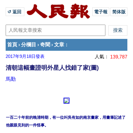
↺ 返回 
電子報
简体版
首頁
分欄目
奇聞
文章
›
›
›
：
2017年9月18日
發表
人氣：
139,787
清朝這幅畫證明外星人找錯了家(圖)
馬勤
一百二十年前的晚清時期，有一位叫吳有如的南京畫家，用畫筆記述了
他親眼見到的一件怪事。