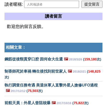
讀者暱稱:
讀者留言
歡迎您的留言反饋。
相關文章：
鋼筋從後頸貫穿口腔 因何命大生還
🖼️
(
159,180
次)
2018/3/26
制香師死於車禍 轉生後找到前世家人
🖼️
(
148,825
2018/2/21
次)
執行調查任務奇遇 美退休軍人直擊外星人搶修UFO過程
🖼️
(
75,503
次)
2017/12/12
前航天員：外星人曾阻核爆
🖼️
(
75,822
次)
2017/10/16