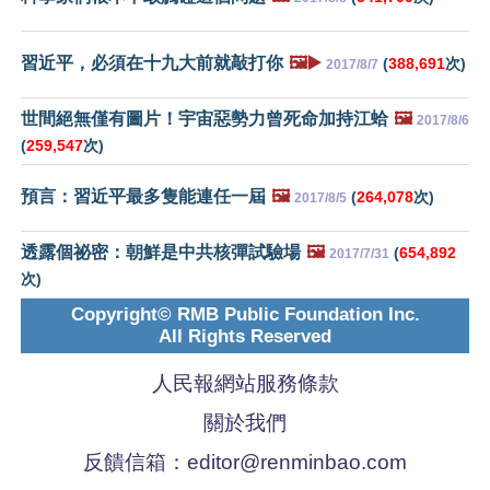
習近平，必須在十九大前就敲打你
🖼️▶️
(
388,691
次)
2017/8/7
世間絕無僅有圖片！宇宙惡勢力曾死命加持江蛤
🖼️
2017/8/6
(
259,547
次)
預言：習近平最多隻能連任一屆
🖼️
(
264,078
次)
2017/8/5
透露個祕密：朝鮮是中共核彈試驗場
🖼️
(
654,892
2017/7/31
次)
Copyright© RMB Public Foundation Inc.
All Rights Reserved
人民報網站服務條款
關於我們
反饋信箱：
editor@renminbao.com