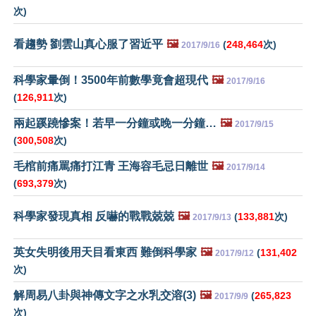
次)
看趨勢 劉雲山真心服了習近平
🖼️
(
248,464
次)
2017/9/16
科學家暈倒！3500年前數學竟會超現代
🖼️
2017/9/16
(
126,911
次)
兩起蹊蹺慘案！若早一分鐘或晚一分鐘…
🖼️
2017/9/15
(
300,508
次)
毛棺前痛罵痛打江青 王海容毛忌日離世
🖼️
2017/9/14
(
693,379
次)
科學家發現真相 反嚇的戰戰兢兢
🖼️
(
133,881
次)
2017/9/13
英女失明後用天目看東西 難倒科學家
🖼️
(
131,402
2017/9/12
次)
解周易八卦與神傳文字之水乳交溶(3)
🖼️
(
265,823
2017/9/9
次)