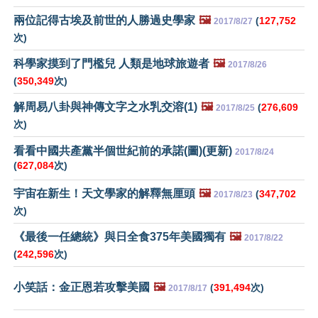
兩位記得古埃及前世的人勝過史學家
🖼️
(
127,752
2017/8/27
次)
科學家摸到了門檻兒 人類是地球旅遊者
🖼️
2017/8/26
(
350,349
次)
解周易八卦與神傳文字之水乳交溶(1)
🖼️
(
276,609
2017/8/25
次)
看看中國共產黨半個世紀前的承諾(圖)(更新)
2017/8/24
(
627,084
次)
宇宙在新生！天文學家的解釋無厘頭
🖼️
(
347,702
2017/8/23
次)
《最後一任總統》與日全食375年美國獨有
🖼️
2017/8/22
(
242,596
次)
小笑話：金正恩若攻擊美國
🖼️
(
391,494
次)
2017/8/17