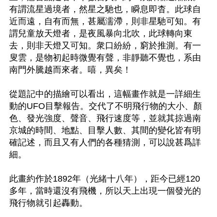
有謂流星過境者，然星之馳也，瞬息即杳。此球自
近而遠，自有而無，甚屬濡滯，則非星馳可知。有
謂兒童放天燈者，是夜風暴向北吹，此球轉向東
去，則非天燈又可知。衆口紛紛，窮於推測。有一
叟雲，是物初起時微覺有聲，非靜聽不覺也，系由
南門外騰越而來者。嘻，異矣！

從題記中的描繪可以看出，這幅畫作就是一詳細生
動的UFO目擊報告。交代了不明飛行物的大小、顏
色、發光強度、聲音、飛行速度等，並就其掠過南
京城的時間、地點、目擊人數、其間的變化皆有明
確記述，而且又有人們的各種猜測，可以說甚爲詳
細。

此畫約作於1892年（光緒十八年），距今已經120
多年，當時還沒有飛機，所以天上出現一個發光的
飛行物就引起轟動。
