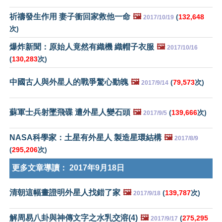
祈禱發生作用 妻子衝回家救他一命
🖼️
(
132,648
2017/10/19
次)
爆炸新聞：原始人竟然有織機 織帽子衣服
🖼️
2017/10/16
(
130,283
次)
中國古人與外星人的戰爭驚心動魄
🖼️
(
79,573
次)
2017/9/14
蘇軍士兵射墜飛碟 遭外星人變石頭
🖼️
(
139,666
次)
2017/9/5
NASA科學家：土星有外星人 製造星環結構
🖼️
2017/8/9
(
295,206
次)
更多文章導讀：
2017年9月18日
清朝這幅畫證明外星人找錯了家
🖼️
(
139,787
次)
2017/9/18
解周易八卦與神傳文字之水乳交溶(4)
🖼️
(
275,295
2017/9/17