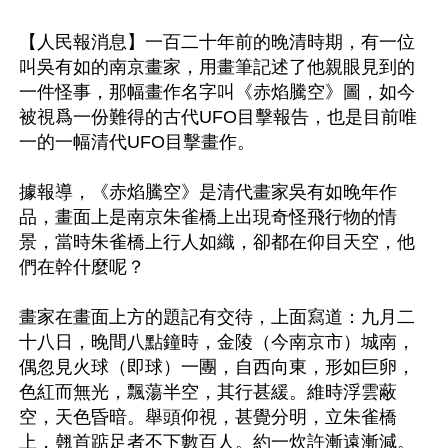
【人民報消息】一百二十年前的晚清時期，有一位
叫吳有如的南京畫家，用畫筆記述了他親眼見到的
一件怪事，那幅畫作名字叫《赤焰騰空》圖，如今
被視爲一份難得的古代UFO目擊報告，也是目前唯
一的一幅清代UFO目擊畫作。

據報導，《赤焰騰空》是清代畫家吳有如晚年作
品，畫面上是南京朱雀橋上出現奇怪飛行物的情
景，當時朱雀橋上行人如織，卻都在仰目天空，他
們在幹什麼呢？

畫家在畫面上方的題記有交待，上面寫道：九月二
十八日，晚間八點鐘時，金陵（今南京市）城南，
偶忽見火球（即球）一團，自西向東，形如巨卵，
色紅而無光，飄蕩半空，其行甚緩。維時浮雲蔽
空，天色昏暗。舉頭仰視，甚覺分明，立朱雀橋
上，翹首踮足者不下數百人。約一炊許漸遠漸減。