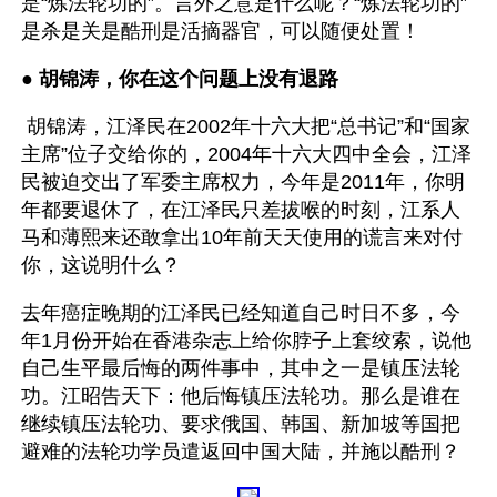
是“炼法轮功的”。言外之意是什么呢？“炼法轮功的”
是杀是关是酷刑是活摘器官，可以随便处置！
● 
胡锦涛，你在这个问题上没有退路
 胡锦涛，江泽民在2002年十六大把“总书记”和“国家
主席”位子交给你的，2004年十六大四中全会，江泽
民被迫交出了军委主席权力，今年是2011年，你明
年都要退休了，在江泽民只差拔喉的时刻，江系人
马和薄熙来还敢拿出10年前天天使用的谎言来对付
你，这说明什么？
去年癌症晚期的江泽民已经知道自己时日不多，今
年1月份开始在香港杂志上给你脖子上套绞索，说他
自己生平最后悔的两件事中，其中之一是镇压法轮
功。江昭告天下：他后悔镇压法轮功。那么是谁在
继续镇压法轮功、要求俄国、韩国、新加坡等国把
避难的法轮功学员遣返回中国大陆，并施以酷刑？