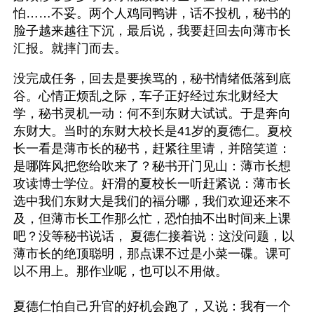
怕……不妥。两个人鸡同鸭讲，话不投机，秘书的
脸子越来越往下沉，最后说，我要赶回去向薄市长
汇报。就摔门而去。
没完成任务，回去是要挨骂的，秘书情绪低落到底
谷。心情正烦乱之际，车子正好经过东北财经大
学，秘书灵机一动：何不到东财大试试。于是奔向
东财大。当时的东财大校长是41岁的夏德仁。夏校
长一看是薄市长的秘书，赶紧往里请，并陪笑道：
是哪阵风把您给吹来了？秘书开门见山：薄市长想
攻读博士学位。奸滑的夏校长一听赶紧说：薄市长
选中我们东财大是我们的福分哪，我们欢迎还来不
及，但薄市长工作那么忙，恐怕抽不出时间来上课
吧？没等秘书说话， 夏德仁接着说：这没问题，以
薄市长的绝顶聪明，那点课不过是小菜一碟。课可
以不用上。那作业呢，也可以不用做。 
夏德仁怕自己升官的好机会跑了，又说：我有一个