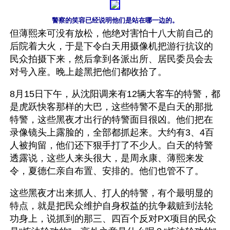
警察的笑容已经说明他们是站在哪一边的。
但薄熙来可没有放松，他绝对害怕十八大前自己的
后院着大火，于是下令白天用摄像机把游行抗议的
民众拍摄下来，然后拿到各派出所、居民委员会去
对号入座。晚上趁黑把他们都收拾了。
8月15日下午，从沈阳调来有12辆大客车的特警，都
是虎跃快客那样的大巴，这些特警不是白天的那批
特警，这些黑夜才出行的特警面目很凶。他们把在
录像镜头上露脸的，全部都抓起来。大约有3、4百
人被拘留，他们还下狠手打了不少人。白天的特警
透露说，这些人来头很大，是周永康、薄熙来发
令，夏德仁亲自布置、安排的。他们也管不了。
这些黑夜才出来抓人、打人的特警，有个最明显的
特点，就是把民众维护自身权益的抗争裁赃到法轮
功身上，说抓到的那三、四百个反对PX项目的民众