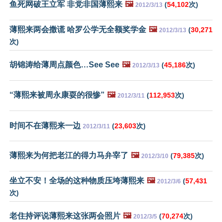
鱼死网破王立军 非党非国薄熙来
🖼️
(
54,102
次)
2012/3/13
薄熙来两会撒谎 哈罗公学无全额奖学金
🖼️
(
30,271
2012/3/13
次)
胡锦涛给薄周点颜色…See See
🖼️
(
45,186
次)
2012/3/13
“薄熙来被周永康耍的很惨”
🖼️
(
112,953
次)
2012/3/11
时间不在薄熙来一边
(
23,603
次)
2012/3/11
薄熙来为何把老江的得力马弁宰了
🖼️
(
79,385
次)
2012/3/10
坐立不安！全场的这种物质压垮薄熙来
🖼️
(
57,431
2012/3/6
次)
老住持评说薄熙来这张两会照片
🖼️
(
70,274
次)
2012/3/5