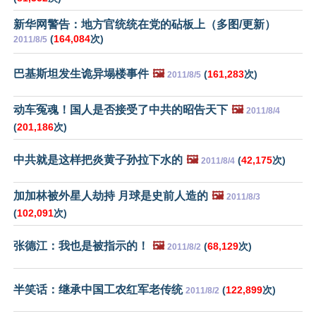
新华网警告：地方官统统在党的砧板上（多图/更新）
(
164,084
次)
2011/8/5
巴基斯坦发生诡异塌楼事件
🖼️
(
161,283
次)
2011/8/5
动车冤魂！国人是否接受了中共的昭告天下
🖼️
2011/8/4
(
201,186
次)
中共就是这样把炎黄子孙拉下水的
🖼️
(
42,175
次)
2011/8/4
加加林被外星人劫持 月球是史前人造的
🖼️
2011/8/3
(
102,091
次)
张德江：我也是被指示的！
🖼️
(
68,129
次)
2011/8/2
半笑话：继承中国工农红军老传统
(
122,899
次)
2011/8/2