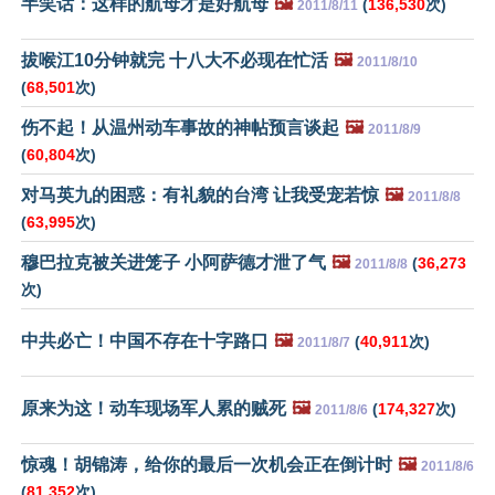
半笑话：这样的航母才是好航母
🖼️
(
136,530
次)
2011/8/11
拔喉江10分钟就完 十八大不必现在忙活
🖼️
2011/8/10
(
68,501
次)
伤不起！从温州动车事故的神帖预言谈起
🖼️
2011/8/9
(
60,804
次)
对马英九的困惑：有礼貌的台湾 让我受宠若惊
🖼️
2011/8/8
(
63,995
次)
穆巴拉克被关进笼子 小阿萨德才泄了气
🖼️
(
36,273
2011/8/8
次)
中共必亡！中国不存在十字路口
🖼️
(
40,911
次)
2011/8/7
原来为这！动车现场军人累的贼死
🖼️
(
174,327
次)
2011/8/6
惊魂！胡锦涛，给你的最后一次机会正在倒计时
🖼️
2011/8/6
(
81,352
次)