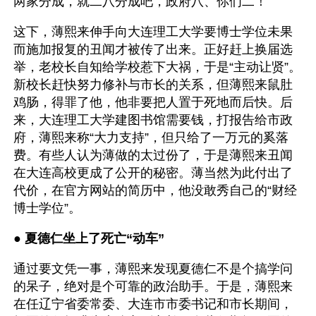
两家分成，就二八分成吧，政府八、你们二！
这下，薄熙来伸手向大连理工大学要博士学位未果
而施加报复的丑闻才被传了出来。正好赶上换届选
举，老校长自知给学校惹下大祸，于是“主动让贤”。
新校长赶快努力修补与市长的关系，但薄熙来鼠肚
鸡肠，得罪了他，他非要把人置于死地而后快。后
来，大连理工大学建图书馆需要钱，打报告给市政
府，薄熙来称“大力支持”，但只给了一万元的奚落
费。有些人认为薄做的太过份了，于是薄熙来丑闻
在大连高校更成了公开的秘密。薄当然为此付出了
代价，在官方网站的简历中，他没敢秀自己的“财经
博士学位”。
● 
夏德仁坐上了死亡“动车”
通过要文凭一事，薄熙来发现夏德仁不是个搞学问
的呆子，绝对是个可靠的政治助手。于是，薄熙来
在任辽宁省委常委、大连市市委书记和市长期间，