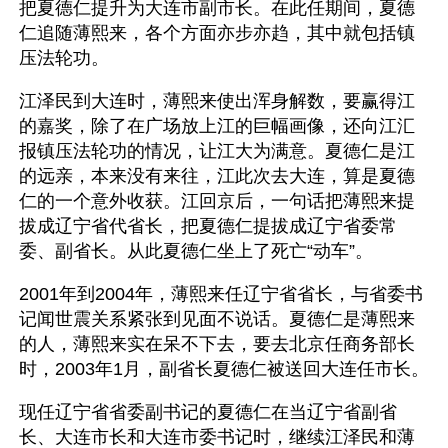
把夏德仁提升为大连市副市长。在此任期间，夏德
仁追随薄熙来，各个方面亦步亦趋，其中就包括镇
压法轮功。
江泽民到大连时，薄熙来使出浑身解数，要赢得江
的嘉奖，除了在广场放上江的巨幅画像，还向江汇
报镇压法轮功的情况，让江大为满意。夏德仁是江
的远亲，本来没有来往，江此次去大连，算是夏德
仁的一个意外收获。江回京后，一句话把薄熙来提
拔成辽宁省代省长，把夏德仁提拔成辽宁省委常
委、副省长。从此夏德仁坐上了死亡“动车”。
2001年到2004年，薄熙来任辽宁省省长，与省委书
记闻世震关系紧张到见面不说话。夏德仁是薄熙来
的人，薄熙来实在呆不下去，要去北京任商务部长
时，2003年1月，副省长夏德仁被送回大连任市长。
现任辽宁省省委副书记的夏德仁在当辽宁省副省
长、大连市长和大连市委书记时，继续江泽民和薄