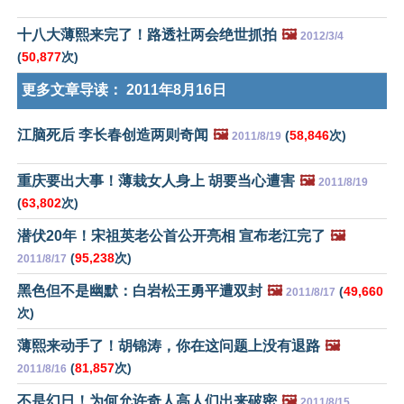
十八大薄熙来完了！路透社两会绝世抓拍
🖼️
2012/3/4
(
50,877
次)
更多文章导读：
2011年8月16日
江脑死后 李长春创造两则奇闻
🖼️
(
58,846
次)
2011/8/19
重庆要出大事！薄栽女人身上 胡要当心遭害
🖼️
2011/8/19
(
63,802
次)
潜伏20年！宋祖英老公首公开亮相 宣布老江完了
🖼️
(
95,238
次)
2011/8/17
黑色但不是幽默：白岩松王勇平遭双封
🖼️
(
49,660
2011/8/17
次)
薄熙来动手了！胡锦涛，你在这问题上没有退路
🖼️
(
81,857
次)
2011/8/16
不是幻日！为何允许奇人高人们出来破密
🖼️
2011/8/15