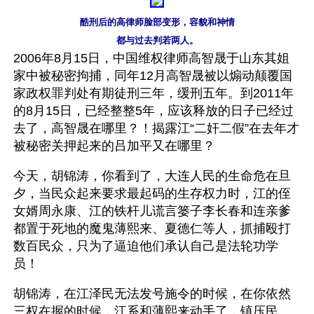
酷刑后的高律师脸部变形，容貌和神情
都与过去判若两人。
2006年8月15日，中国维权律师高智晟于山东其姐
家中被秘密拘捕，同年12月高智晟被以煽动颠覆国
家政权罪判处有期徒刑三年，缓刑五年。到2011年
的8月15日，已经整整5年，应该释放的日子已经过
去了，高智晟在哪里？！揭露江“二奸二假”在去年才
被秘密关押起来的吕加平又在哪里？
今天，胡锦涛，你看到了，大连人民的生命危在旦
夕，当民众起来要求最起码的生存权力时，江的侄
女婿周永康、江的铁杆儿谎言篓子李长春和连亲爹
都置于死地的魔鬼薄熙来、夏德仁等人，抓捕殴打
数百民众，只为了逼迫他们承认自己是法轮功学
员！
胡锦涛，在江泽民无法发号施令的时候，在你依然
三权在握的时候，江系和薄熙来动手了，镇压民