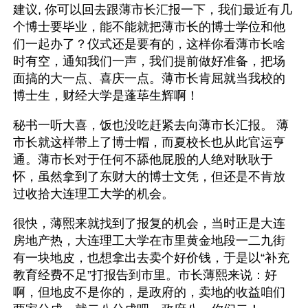
建议, 你可以回去跟薄市长汇报一下，我们最近有几
个博士要毕业，能不能就把薄市长的博士学位和他
们一起办了？仪式还是要有的，这样你看薄市长啥
时有空，通知我们一声，我们提前做好准备，把场
面搞的大一点、喜庆一点。薄市长肯屈就当我校的
博士生，财经大学是蓬荜生辉啊！
秘书一听大喜，饭也没吃赶紧去向薄市长汇报。 薄
市长就这样带上了博士帽，而夏校长也从此官运亨
通。薄市长对于任何不舔他屁股的人绝对耿耿于
怀，虽然拿到了东财大的博士文凭，但还是不肯放
过收拾大连理工大学的机会。
很快，薄熙来就找到了报复的机会，当时正是大连
房地产热，大连理工大学在市里黄金地段一二九街
有一块地皮，也想拿出去卖个好价钱，于是以“补充
教育经费不足”打报告到市里。市长薄熙来说：好
啊，但地皮不是你的，是政府的，卖地的收益咱们