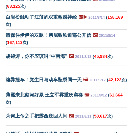
(
63,125
次)
白岩松触动了江薄的双重敏感神经
🖼️▶️
(
158,169
2011/8/14
次)
请保住伊伊的双腿！亲属致铁道部公开信
🖼️
2011/8/14
(
167,113
次)
胡锦涛，你不应该叫“中南海”
🖼️
(
45,934
次)
2011/8/13
诡异撞车！党生日与动车坠桥同一天
🖼️
(
42,122
次)
2011/8/12
薄熙来北戴河好累 王立军雾重庆窜稀
🖼️
(
61,664
2011/8/12
次)
为何上帝之手把露西送回人间
🖼️
(
58,617
次)
2011/8/11