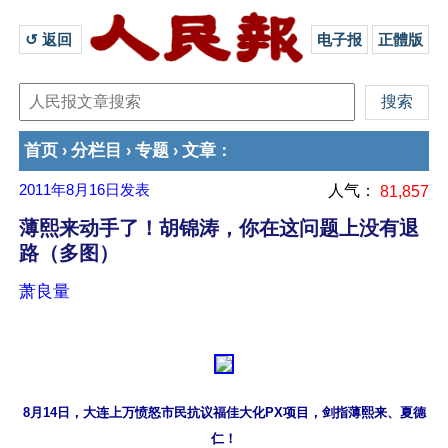
↺ 返回 
电子报
正體版
首页
分栏目
专题
文章
›
›
›
：
2011年8月16日
发表
人气：
81,857
薄熙来动手了！胡锦涛，你在这问题上没有退
路（多图）
萧良量
8月14日，大连上万愤怒市民抗议福佳大化PX项目，剑指薄熙来、夏德
仁！