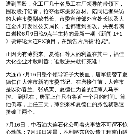
遭到围殴，化工厂几十名员工在厂领导的带领下，
围攻殴打记者，抢夺砸坏摄影器材。陪同记者采访
的大连市委副秘书长、市委宣传部外宣处长以及大
连金州开发区公安局长，也都遭到围攻。央视名嘴
白岩松8月9日晚9点半主持的最新一期《新闻 1+1 
》要评论大连PX项目，在预告片后被“枪毙”。
正因为有薄熙来、夏德仁等人的利益在其中，福佳
大化企业才敢叫嚣：谁敢进来就打死谁！
大连市7月16日整个领导班子大换血，唐军接替了夏
德仁任大连市新的市委书记。在唐接任前，大连市
是以孙春兰、张成寅、夏德仁为首的江薄人马掌
控。 到现在，唐军上任只有将近一个月的时间。算
他倒霉，上任三天，薄熙来和夏德仁的脓包就熟透
挤破了两个。
7月16日，中石油大连石化公司着火事故不可谓不惊
心动魄；7月18日凌晨，胜利路东段改造工程南山隧