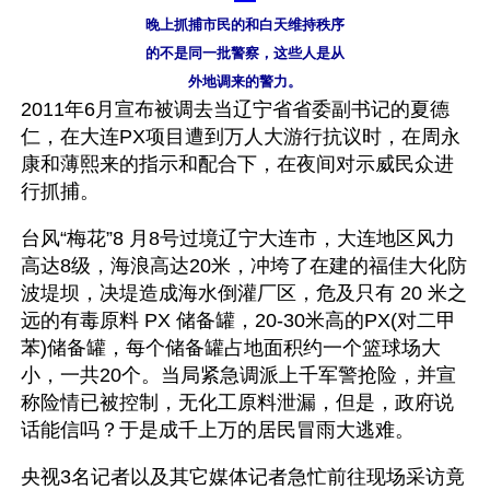
晚上抓捕市民的和白天维持秩序
的不是同一批警察，这些人是从
外地调来的警力。
2011年6月宣布被调去当辽宁省省委副书记的夏德
仁，在大连PX项目遭到万人大游行抗议时，在周永
康和薄熙来的指示和配合下，在夜间对示威民众进
行抓捕。
台风“梅花”8 月8号过境辽宁大连市，大连地区风力
高达8级，海浪高达20米，冲垮了在建的福佳大化防
波堤坝，决堤造成海水倒灌厂区，危及只有 20 米之
远的有毒原料 PX 储备罐，20-30米高的PX(对二甲
苯)储备罐，每个储备罐占地面积约一个篮球场大
小，一共20个。当局紧急调派上千军警抢险，并宣
称险情已被控制，无化工原料泄漏，但是，政府说
话能信吗？于是成千上万的居民冒雨大逃难。
央视3名记者以及其它媒体记者急忙前往现场采访竟