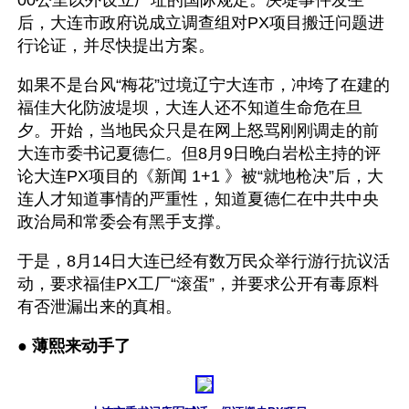
00公里以外设立厂址的国际规定。决堤事件发生
后，大连市政府说成立调查组对PX项目搬迁问题进
行论证，并尽快提出方案。 
如果不是台风“梅花”过境辽宁大连市，冲垮了在建的
福佳大化防波堤坝，大连人还不知道生命危在旦
夕。开始，当地民众只是在网上怒骂刚刚调走的前
大连市委书记夏德仁。但8月9日晚白岩松主持的评
论大连PX项目的《新闻 1+1 》被“就地枪决”后，大
连人才知道事情的严重性，知道夏德仁在中共中央
政治局和常委会有黑手支撑。
于是，8月14日大连已经有数万民众举行游行抗议活
动，要求福佳PX工厂“滚蛋”，并要求公开有毒原料
有否泄漏出来的真相。
● 
薄熙来动手了