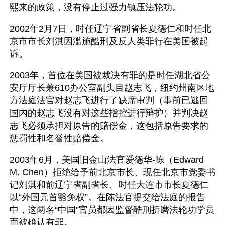
熙来的政策，没有停止过强力镇压法轮功。
2002年2月7日，时任辽宁省副省长夏德仁和时任北
京市市长刘淇因滥施酷刑及反人类罪行在美国被起
诉。
2003年，首位在美国被裁决有罪的是时任湖北省公
安厅厅长兼610办公室副头目赵志飞，纽约州南区地
方法庭法官对赵志飞进行了缺席审判（事前已逃回
国内的赵志飞没有对这些指控进行辩护）并判决赵
志飞必须承担对原告的赔偿金，这包括原告要求的
惩罚性和名誉性赔偿金。 
2003年6月，美国旧金山法官爱德华-陈（Edward 
M. Chen）拒绝给予前北京市长、现任北京市党委书
记刘淇和前辽宁省副省长、时任大连市市长夏德仁
以“外国元首豁免权”。在陈法官提交给法庭的报告
中，这两名“中国”官员都因监督酷刑折磨法轮功学员
而被确认有罪。