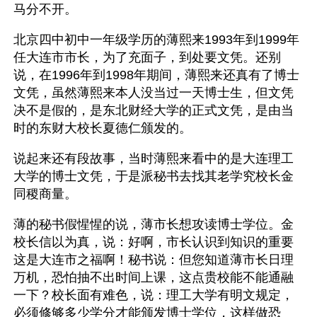
马分不开。
北京四中初中一年级学历的薄熙来1993年到1999年
任大连市市长，为了充面子，到处要文凭。还别
说，在1996年到1998年期间，薄熙来还真有了博士
文凭，虽然薄熙来本人没当过一天博士生，但文凭
决不是假的，是东北财经大学的正式文凭，是由当
时的东财大校长夏德仁颁发的。 
说起来还有段故事，当时薄熙来看中的是大连理工
大学的博士文凭，于是派秘书去找其老学究校长金
同稷商量。
薄的秘书假惺惺的说，薄市长想攻读博士学位。金
校长信以为真，说：好啊，市长认识到知识的重要
这是大连市之福啊！秘书说：但您知道薄市长日理
万机，恐怕抽不出时间上课，这点贵校能不能通融
一下？校长面有难色，说：理工大学有明文规定，
必须修够多少学分才能颁发博士学位，这样做恐