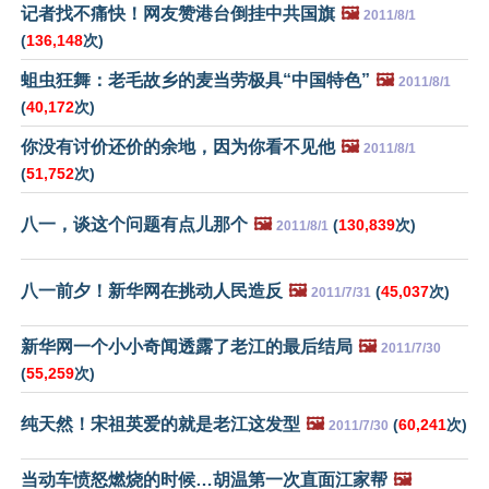
记者找不痛快！网友赞港台倒挂中共国旗
🖼️
2011/8/1
(
136,148
次)
蛆虫狂舞：老毛故乡的麦当劳极具“中国特色”
🖼️
2011/8/1
(
40,172
次)
你没有讨价还价的余地，因为你看不见他
🖼️
2011/8/1
(
51,752
次)
八一，谈这个问题有点儿那个
🖼️
(
130,839
次)
2011/8/1
八一前夕！新华网在挑动人民造反
🖼️
(
45,037
次)
2011/7/31
新华网一个小小奇闻透露了老江的最后结局
🖼️
2011/7/30
(
55,259
次)
纯天然！宋祖英爱的就是老江这发型
🖼️
(
60,241
次)
2011/7/30
当动车愤怒燃烧的时候…胡温第一次直面江家帮
🖼️