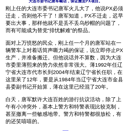
大连市委书记唐军喊话，保证搬走PX项目。
刚上任的大连市委书记唐军火儿大了，他说PX必须
迁走，否则他不干了！唐军知道，PX不迁走，迟早
要出大事，那样他就不是丢不丢乌纱帽的问题了，
而有可能成为替党“排忧解难”的祭品。
面对上万愤怒的民众，刚上任一个月的唐军站在一
辆警车上对着话筒声嘶力竭的保证，说立即停止PX
生产，并准备搬迁。但他说话并不算数，因为大连
市委里薄熙来的势力依然非常强大。薄1992年任辽
宁省大连市代市长到2004年结束辽宁省长任职，在
这里呆了12年，要是从1984年当辽宁省大连市金县
县委副书记开始算，薄在这里已经混了20年。
白天，唐军默许大连百姓的游行抗议活动，除了上
午有小冲突外，基本上警方和特警表现比较克制，
甚至撤离一些敏感地带。警方和特警都很放松，有
的还笑嘻嘻的。