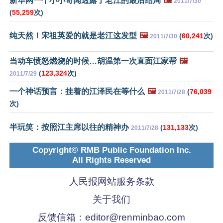
新华网一个小小奇闻透露了老江的最后结局
🖼️
2011/7/30
(
55,259
次)
纯天然！宋祖英爱的就是老江这发型
🖼️
(
60,241
次)
2011/7/30
当动车愤怒燃烧的时候…胡温第一次直面江家帮
🖼️
(
123,324
次)
2011/7/29
一个神话预言：挂着的江泽民在等什么
🖼️
(
76,039
2011/7/28
次)
半玩笑：按照江主席以往的精神办
(
131,133
次)
2011/7/28
Copyright© RMB Public Foundation Inc.
All Rights Reserved
人民报网站服务条款
关于我们
反馈信箱：
editor@renminbao.com