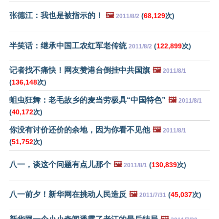
张德江：我也是被指示的！
🖼️
(
68,129
次)
2011/8/2
半笑话：继承中国工农红军老传统
(
122,899
次)
2011/8/2
记者找不痛快！网友赞港台倒挂中共国旗
🖼️
2011/8/1
(
136,148
次)
蛆虫狂舞：老毛故乡的麦当劳极具“中国特色”
🖼️
2011/8/1
(
40,172
次)
你没有讨价还价的余地，因为你看不见他
🖼️
2011/8/1
(
51,752
次)
八一，谈这个问题有点儿那个
🖼️
(
130,839
次)
2011/8/1
八一前夕！新华网在挑动人民造反
🖼️
(
45,037
次)
2011/7/31