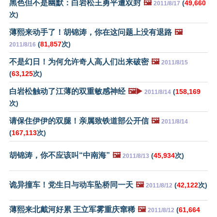
黑色但不是幽默：白岩松王勇平遭双封
🖼️
(
49,660
2011/8/17
次)
薄熙来动手了！胡锦涛，你在这问题上没有退路
🖼️
(
81,857
次)
2011/8/16
不是幻日！为何允许奇人高人们出来破密
🖼️
2011/8/15
(
63,125
次)
白岩松触动了江薄的双重敏感神经
🖼️▶️
(
158,169
2011/8/14
次)
请保住伊伊的双腿！亲属致铁道部公开信
🖼️
2011/8/14
(
167,113
次)
胡锦涛，你不应该叫“中南海”
🖼️
(
45,934
次)
2011/8/13
诡异撞车！党生日与动车坠桥同一天
🖼️
(
42,122
次)
2011/8/12
薄熙来北戴河好累 王立军雾重庆窜稀
🖼️
(
61,664
2011/8/12