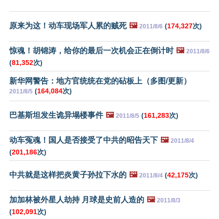
原来为这！动车现场军人累的贼死
🖼️
(
174,327
次)
2011/8/6
惊魂！胡锦涛，给你的最后一次机会正在倒计时
🖼️
2011/8/6
(
81,352
次)
新华网警告：地方官统统在党的砧板上（多图/更新）
(
164,084
次)
2011/8/5
巴基斯坦发生诡异塌楼事件
🖼️
(
161,283
次)
2011/8/5
动车冤魂！国人是否接受了中共的昭告天下
🖼️
2011/8/4
(
201,186
次)
中共就是这样把炎黄子孙拉下水的
🖼️
(
42,175
次)
2011/8/4
加加林被外星人劫持 月球是史前人造的
🖼️
2011/8/3
(
102,091
次)