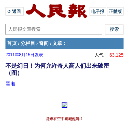
↺ 返回 
电子报
正體版
首页
分栏目
奇闻
文章
›
›
›
：
2011年8月15日
发表
人气：
63,125
不是幻日！为何允许奇人高人们出来破密
（图）
霍湘
是谁在空中翩翩起舞？