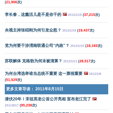
(
21,906
次)
李长春，这蠢活儿是不是你干的
🖼️
(
37,215
次)
2012/1/19
央视主持张绍刚为何引发众怒？
(
19,437
次)
2012/1/19
党为何要干涉渭南联通公司“内政”？
(
18,165
次)
2012/1/15
苏联解体 克格勃为何未被清算？
(
28,517
次)
2012/1/11
为何台湾选举谁当总统不重要 这一票很重要
🖼️
2012/1/8
(
51,529
次)
更多文章导读：
2011年8月15日
潜伏20年！宋祖英老公首公开亮相 宣布老江完了
🖼️
(
95,238
次)
2011/8/17