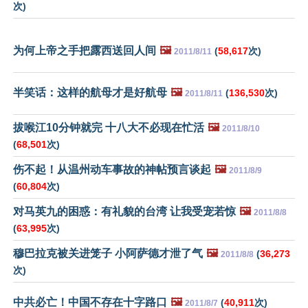
次)
为何上帝之手把露西送回人间
🖼️
(
58,617
次)
2011/8/11
半笑话：这样的航母才是好航母
🖼️
(
136,530
次)
2011/8/11
拔喉江10分钟就完 十八大不必现在忙活
🖼️
2011/8/10
(
68,501
次)
伤不起！从温州动车事故的神帖预言谈起
🖼️
2011/8/9
(
60,804
次)
对马英九的困惑：有礼貌的台湾 让我受宠若惊
🖼️
2011/8/8
(
63,995
次)
穆巴拉克被关进笼子 小阿萨德才泄了气
🖼️
(
36,273
2011/8/8
次)
中共必亡！中国不存在十字路口
🖼️
(
40,911
次)
2011/8/7