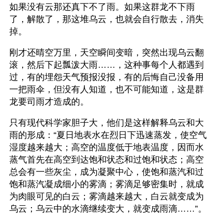
如果没有云那还真下不了雨。如果这群龙不下雨
了，解散了，那这堆乌云，也就会自行散去，消失
掉。
刚才还晴空万里，天空瞬间变暗，突然出现乌云翻
滚，然后下起瓢泼大雨……，这种事每个人都遇到
过，有的埋怨天气预报没报，有的后悔自己没备用
一把雨伞，但没有人知道，也不可能知道，这是群
龙要司雨才造成的。
只有现代科学家胆子大，他们是这样解释乌云和大
雨的形成：“夏日地表水在烈日下迅速蒸发，使空气
湿度越来越大；高空的温度低于地表温度，因而水
蒸气首先在高空到达饱和状态和过饱和状态；高空
总会有一些灰尘，成为凝聚中心，使饱和蒸汽和过
饱和蒸汽凝成细小的雾滴；雾滴足够密集时，就成
为肉眼可见的白云；雾滴越来越大，白云就变成为
乌云；乌云中的水滴继续变大，就变成雨滴……”。