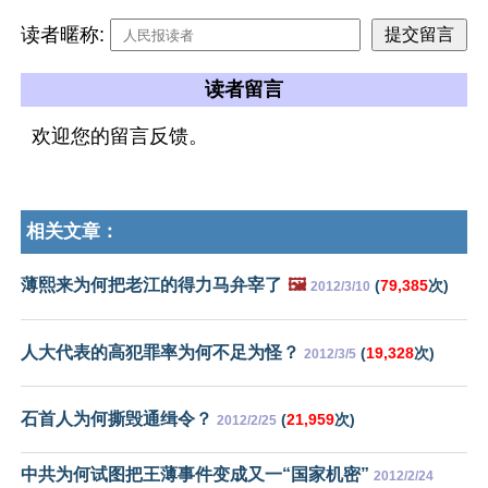
读者暱称:
读者留言
欢迎您的留言反馈。
相关文章：
薄熙来为何把老江的得力马弁宰了
🖼️
(
79,385
次)
2012/3/10
人大代表的高犯罪率为何不足为怪？
(
19,328
次)
2012/3/5
石首人为何撕毁通缉令？
(
21,959
次)
2012/2/25
中共为何试图把王薄事件变成又一“国家机密”
2012/2/24