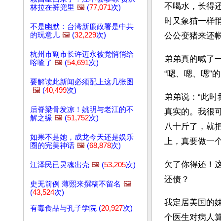
不喝水，长得
林拉在裤兜里
🖼️
(
77,071
次)
时又象猫一样
不是幽默：台湾新廉政署是中共
的玩意儿
🖼️
(
32,229
次)
公公变猪来还
杭州市副市长许迈永被党悄悄给
弟弟真的喊了
喀喳了
🖼️
(
54,691
次)
“嗯、嗯、嗯”
要解读此新闻必须配上这几张图
🖼️
(
40,499
次)
弟弟说：“此
后脊梁骨发凉！姚明与老江的不
真实的。我很
解之缘
🖼️
(
51,752
次)
八十斤了，就
如果不是她，成龙今天还是娱乐
上，真要做一
圈的完美神话
🖼️
(
68,878
次)
欠了你得还！
江泽民已灵魂出壳
🖼️
(
53,205
次)
还债？
史无前例 薄熙来撰稿不留名
🖼️
(
43,524
次)
我定居美国的
有毒食品与孔子学院 (
20,927
次)
个医生对病人