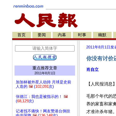
首页
要闻
内幕
时事
幽默
2011年8月1日
发
你没有讨价
重点推荐文章
肖自立
2011年8月1日
加加林被外星人劫持 月球是史前
【人民报消息
人造的
🖼️
(
102,091
次)
毛那个年代的
张德江：我也是被指示的！
🖼️
(
68,129
次)
养的家畜和家
记者找不痛快！网友赞港台倒挂
才准许杀年猪
中共国旗
🖼️
(
136,148
次)