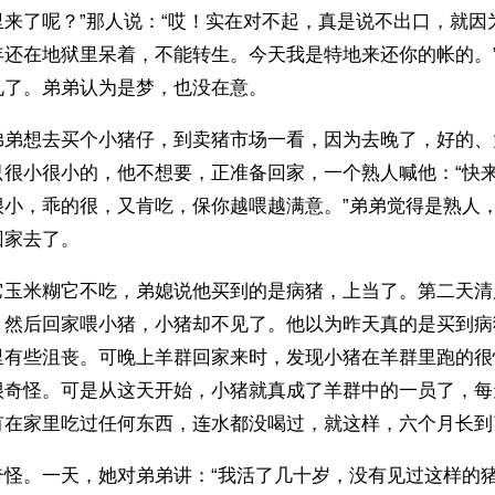
里来了呢？”那人说：“哎！实在对不起，真是说不出口，就因
年还在地狱里呆着，不能转生。今天我是特地来还你的帐的。
见了。弟弟认为是梦，也没在意。
弟弟想去买个小猪仔，到卖猪市场一看，因为去晚了，好的、
只很小很小的，他不想要，正准备回家，一个熟人喊他：“快
很小，乖的很，又肯吃，保你越喂越满意。”弟弟觉得是熟人
回家去了。
它玉米糊它不吃，弟媳说他买到的是病猪，上当了。第二天清
，然后回家喂小猪，小猪却不见了。他以为昨天真的是买到病
里有些沮丧。可晚上羊群回家来时，发现小猪在羊群里跑的很
很奇怪。可是从这天开始，小猪就真成了羊群中的一员了，每
有在家里吃过任何东西，连水都没喝过，就这样，六个月长到
奇怪。一天，她对弟弟讲：“我活了几十岁，没有见过这样的