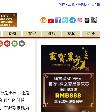
简体
-
正體
-
手机版
-
电子报
专题
寰宇
维权
视频
杂谈
不管是庄稼，还是
年过年的时候，
、右派等被视为