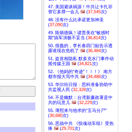
47. 美国避谈祸源！中共让卡扎菲
替它多撑一会儿
🖼️
(
37,545
次)
48. 没有什么比承诺更加神圣
(
37,090
次)
49. 陈炳德疯！谴责美在“敏感时
期”搞军演极不妥当 (
36,814
次)
50. 很蠢的，李长春四门贴告示透
露谁现在危机了
🖼️
(
36,484
次)
51. 盗首相隐私 默多克水门事件动
摇传媒王国
🖼️
(
34,821
次)
52. 《他妈的“奇迹”！！！》 南方
都市报大骂中共
🖼️
(
34,486
次)
53. 华尔街日报﹕思科准备协助中
共监视人民 (
32,328
次)
54. 不是幽默：台湾新廉政署是中
共的玩意儿
🖼️
(
32,229
次)
55. 薄熙来与他求的“五马分尸”
(
30,680
次)
56. 恶搞中共 《惊魂动车组》受热
捧
🖼️
(
29,701
次)