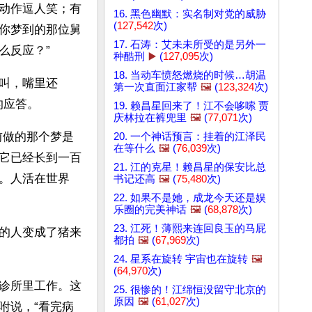
动作逗人笑；有
16. 黑色幽默：实名制对党的威胁
(
127,542
次)
你梦到的那位舅
17. 石涛：艾未未所受的是另外一
么反应？”
种酷刑
▶️
(
127,095
次)
18. 当动车愤怒燃烧的时候…胡温
叫，嘴里还
第一次直面江家帮
🖼️
(
123,324
次)
的应答。
19. 赖昌星回来了！江不会哆嗦 贾
庆林拉在裤兜里
🖼️
(
77,071
次)
前做的那个梦是
20. 一个神话预言：挂着的江泽民
在等什么
🖼️
(
76,039
次)
它已经长到一百
21. 江的克星！赖昌星的保安比总
。人活在世界
书记还高
🖼️
(
75,480
次)
22. 如果不是她，成龙今天还是娱
乐圈的完美神话
🖼️
(
68,878
次)
23. 江死！薄熙来连回良玉的马屁
的人变成了猪来
都拍
🖼️
(
67,969
次)
24. 星系在旋转 宇宙也在旋转
🖼️
(
64,970
次)
诊所里工作。这
25. 很惨的！江绵恒没留守北京的
原因
🖼️
(
61,027
次)
咐说，“看完病