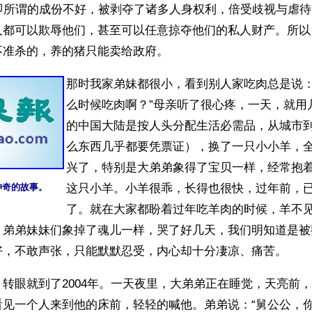
，即所谓的成份不好，被剥夺了诸多人身权利，倍受歧视与虐
人都可以欺辱他们，甚至可以任意掠夺他们的私人财产。所以
不准杀的，养的猪只能卖给政府。
那时我家弟妹都很小，看到别人家吃肉总是说：
么时候吃肉啊？”母亲听了很心疼，一天，就用
的中国大陆是按人头分配生活必需品，从城市
么东西几乎都要凭票证），换了一只小小羊，
兴了，特别是大弟弟象得了宝贝一样，经常抱
神奇的故事。
这只小羊。小羊很乖，长得也很快，过年前，
了。就在大家都盼着过年吃羊肉的时候，羊不
，弟弟妹妹们象掉了魂儿一样，哭了好几天，我们明知道是被
好，不敢声张，只能默默忍受，内心却十分凄凉、痛苦。
转眼就到了2004年。一天夜里，大弟弟正在睡觉，天亮前
看见一个人来到他的床前，轻轻的喊他。弟弟说：“舅公公，