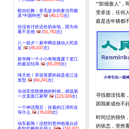
““阶级敌人”
蛆虫狂舞：老毛故乡的麦当劳极
受牵连，任何
具“中国特色”
🖼️
(
40,172
次)
庭是连年猪都
你没有讨价还价的余地，因为你
看不见他
🖼️
(
51,752
次)
八一前夕！新华网在挑动人民造
反
🖼️
(
45,037
次)
新华网一个小小奇闻透露了老江
的最后结局
🖼️
(
55,259
次)
纯天然！宋祖英爱的就是老江这
小羊引出一段
发型
🖼️
(
60,241
次)
当动车愤怒燃烧的时候…胡温第
寻找都没找着
一次直面江家帮
🖼️
(
123,324
次)
因我家成份不
一个神话预言：挂着的江泽民在
等什么
🖼️
(
76,039
次)
时间过的很快，
动车新闻！没想到贵州电视台还
的状态，突然
有如此棒的主持人
🖼️▶️
(
161,821