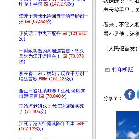
我妹妹说：你
昨降下半旗
🖼️
(
147,273
次)
老天爷手里，
江死！薄熙来连回良玉的马屁都
拍
🖼️
(
67,969
次)
看来，不管人
小笑话：中央不配合
🖼️
(
131,960
看不见他，还
次)
（人民报首发）
一封致胡温的高层连署信：坚决
反对为江开追悼会！
🖼️
(
73,978
次)
文章网址: http://w
打印机版
李长春：宋…奶奶，现在千万别
唱这首歌
🖼️▶️
(
161,123
次)
金正日被江系涮惨！江死 薄熙来
惧遭清算
🖼️
(
70,840
次)
分享至：
王冶坪老姐妹：老江这回确实死
了 (
71,406
次)
江死，港人抖露其陈年丑事
🖼️▶️
(
167,139
次)