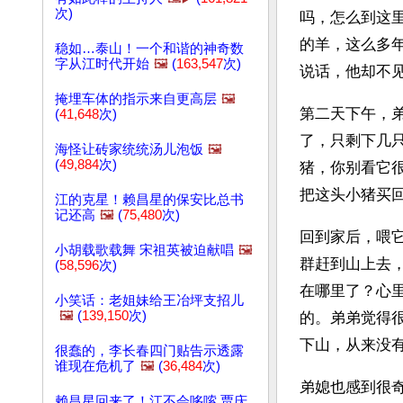
次)
吗，怎么到这
的羊，这么多
稳如…泰山！一个和谐的神奇数
字从江时代开始
🖼️
(
163,547
次)
说话，他却不
掩埋车体的指示来自更高层
🖼️
第二天下午，
(
41,648
次)
了，只剩下几
海怪让砖家统统汤儿泡饭
🖼️
(
49,884
次)
猪，你别看它
把这头小猪买
江的克星！赖昌星的保安比总书
记还高
🖼️
(
75,480
次)
回到家后，喂
小胡载歌载舞 宋祖英被迫献唱
🖼️
群赶到山上去
(
58,596
次)
在哪里了？心
小笑话：老姐妹给王冶坪支招儿
🖼️
(
139,150
次)
的。弟弟觉得
下山，从来没
很蠢的，李长春四门贴告示透露
谁现在危机了
🖼️
(
36,484
次)
弟媳也感到很
赖昌星回来了！江不会哆嗦 贾庆