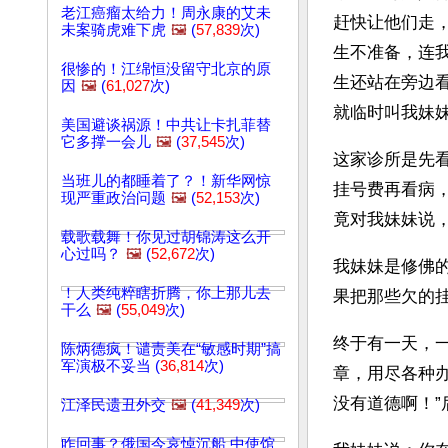
老江癌瘤太给力！周永康的艾未
赶快让他们走
未案骑虎难下虎
🖼️
(
57,839
次)
生不准备，连
很惨的！江绵恒没留守北京的原
生还站在旁边
因
🖼️
(
61,027
次)
就临时叫我妹
美国避谈祸源！中共让卡扎菲替
它多撑一会儿
🖼️
(
37,545
次)
这家诊所是先
当班儿的都睡着了？！新华网惊
挂号费再看病
现严重政治问题
🖼️
(
52,153
次)
竟对我妹妹说，
载歌载舞！你见过胡锦涛这么开
心过吗？
🖼️
(
52,672
次)
我妹妹是修佛
！人类纯粹瞎折腾，你上那儿去
果把那些欠的
干么
🖼️
(
55,049
次)
终于有一天，一
陈炳德疯！谴责美在“敏感时期”搞
军演极不妥当 (
36,814
次)
章，用尽各种
没有道德啊！
江泽民遗丑外交
🖼️
(
41,349
次)
咋回事？俄国今哀悼沉船 中使馆