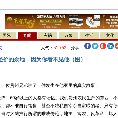
国际
奇闻
灾祸
万象
生活
文化
人气：
51,752
分享：
表
还价的余地，因为你看不见他（图）
】一位贵州兄弟讲了一件发生在他家里的真实故事。
恐怖，60岁以上的人都有记忆。我们贵州农民生产的东西，
禽，都不准自行销售，甚至不准私自宰杀自家喂的猪。只有每
。当时大陆推行所谓的唯成份论，地主、富农、反革命、坏人