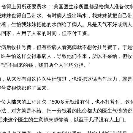
，省得上厕所还要费水！”美国医生诊所里都是给病人准备饮
我妹妹也得自己带水。有时病人提出喝水，我妹妹就把自己带
看着，生怕我妹妹把他的水倒给了病人。凡是天气不好或病人
妹回家，占用了人家的时间，但不付工资。
看病后收挂号费，但有些病人看完病就不想付挂号费了。于是
，医生怕这样会得罪病人，导致他们不来，所以不采纳，但收
“追不回来的钱，我们两个人平均分担。”
的，从来没有跟这位医生计较过，也没把这话当作压力，就是
挂号费很快都追了回来。
位大陆来的工程师欠了500多元钱没有付，也不打算付。这
办法，对方就是不给。把一分钱看的比命都大的医生气愤的说
”后来这个医生的生意越来越惨淡，以至于几乎没有人上门。