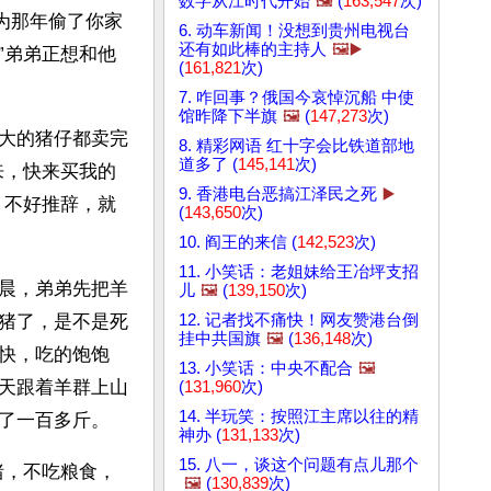
数字从江时代开始
🖼️
(
163,547
次)
为那年偷了你家
6. 动车新闻！没想到贵州电视台
还有如此棒的主持人
🖼️▶️
”弟弟正想和他
(
161,821
次)
7. 咋回事？俄国今哀悼沉船 中使
馆昨降下半旗
🖼️
(
147,273
次)
大的猪仔都卖完
8. 精彩网语 红十字会比铁道部地
道多了 (
145,141
次)
来，快来买我的
9. 香港电台恶搞江泽民之死
▶️
，不好推辞，就
(
143,650
次)
10. 阎王的来信 (
142,523
次)
11. 小笑话：老姐妹给王冶坪支招
晨，弟弟先把羊
儿
🖼️
(
139,150
次)
12. 记者找不痛快！网友赞港台倒
猪了，是不是死
挂中共国旗
🖼️
(
136,148
次)
快，吃的饱饱
13. 小笑话：中央不配合
🖼️
天跟着羊群上山
(
131,960
次)
14. 半玩笑：按照江主席以往的精
了一百多斤。
神办 (
131,133
次)
15. 八一，谈这个问题有点儿那个
猪，不吃粮食，
🖼️
(
130,839
次)