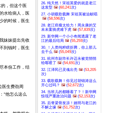
26. 纯天然！宋祖英爱的就是老江
水的，但这个医
这发型
🖼️
(
60,241
次)
的水给病人，医
27. 小胡载歌载舞 宋祖英被迫献唱
🖼️
(
58,596
次)
少的时候，医生
28. 老江癌瘤太给力！周永康的艾
未未案骑虎难下虎
🖼️
(
57,839
次)
29. 新华网一个小小奇闻透露了老
我妹妹提出先收
江的最后结局
🖼️
(
55,259
次)
30. ！人类纯粹瞎折腾，你上那儿
不到钱时，医生
去干么
🖼️
(
55,049
次)
31. 杭州市副市长许迈永被党悄悄
给喀喳了
🖼️
(
54,691
次)
尽本份工作，结
32. 江泽民已灵魂出壳
🖼️
(
53,205
次)
33. 载歌载舞！你见过胡锦涛这么
开心过吗？
🖼️
(
52,672
次)
位医生费劲周
34. 当班儿的都睡着了？！新华网
：“他怎么这么
惊现严重政治问题
🖼️
(
52,153
次)
35. 后脊梁骨发凉！姚明与老江的
不解之缘
🖼️
(
51,752
次)