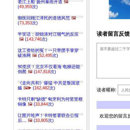
老江上船 扬州暴雨开道
🖼️
(
49,959
次)
御医回顾江泽民的道德风范
🖼️
(
73,353
次)
读者留言反馈
半笑话：胡锦涛对江咽气的反应
🖼️
(
143,746
次)
这工资给的冤！一只带蹼手掌穿
破渔网
🖼️
(
52,495
次)
90党庆！北京不仅看海 电梯还能
倒爬
🖼️
(
147,818
次)
《走向共和》爆猛 中共是叛国逆
贼
🖼️▶️
(
162,482
次)
读者暱称:
卡特只剩“缺德” 匈牙利为何竖里根
铜像
🖼️
(
33,844
次)
让图片呛声！卡特签署联合公报
欢迎您的留言
后…
🖼️
(
33,805
次)