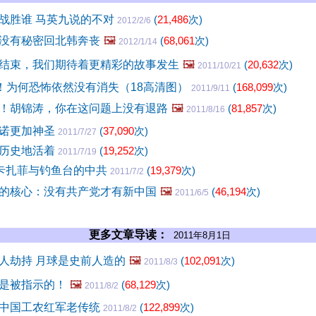
战胜谁 马英九说的不对
(
21,486
次)
2012/2/6
没有秘密回北韩奔丧
🖼️
(
68,061
次)
2012/1/14
结束，我们期待着更精彩的故事发生
🖼️
(
20,632
次)
2011/10/21
间！为何恐怖依然没有消失（18高清图）
(
168,099
次)
2011/9/11
！胡锦涛，你在这问题上没有退路
🖼️
(
81,857
次)
2011/8/16
承诺更加神圣
(
37,090
次)
2011/7/27
有历史地活着
(
19,252
次)
2011/7/19
的卡扎菲与钓鱼台的中共
(
19,379
次)
2011/7/2
的核心：没有共产党才有新中国
🖼️
(
46,194
次)
2011/6/5
更多文章导读：
2011年8月1日
人劫持 月球是史前人造的
🖼️
(
102,091
次)
2011/8/3
是被指示的！
🖼️
(
68,129
次)
2011/8/2
中国工农红军老传统
(
122,899
次)
2011/8/2