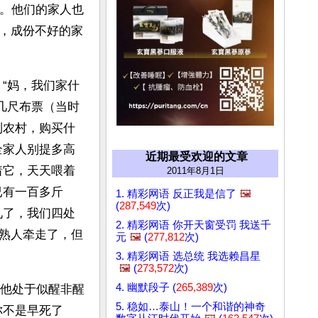
待。他们的家人也
，成份不好的家
“妈，我们家什
几尺布票（当时
到农村，购买什
全家人别提多高
近期最受欢迎的文章
着它，天天喂着
2011年8月1日
已有一百多斤
1. 精彩网语 反正我是信了
🖼️
(
287,549
次)
见了，我们四处
2. 精彩网语 你开天窗受罚 我送千
熟人牵走了，但
元
🖼️
(
277,812
次)
3. 精彩网语 选总统 我选赖昌星
🖼️
(
273,572
次)
4. 幽默段子 (
265,389
次)
，他处于似醒非醒
5. 稳如…泰山！一个和谐的神奇
你不是早死了