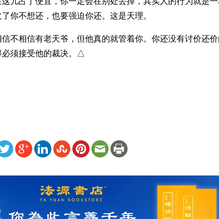
在这儿占了便宜，你一定会在别处丢掉，其实人的行为就是一
欠了你不想还，也要强迫你还。这是天理。
相信不相信有老天爷，但他真的就管着你。你还没有讨价还价
得必须接受他的裁决。△
 
ww.renminbao.com/rmb/articles/2011/8/1/55105.html