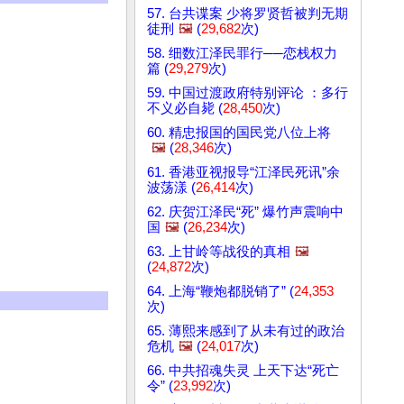
57. 台共谍案 少将罗贤哲被判无期
徒刑
🖼️
(
29,682
次)
58. 细数江泽民罪行──恋栈权力
篇 (
29,279
次)
59. 中国过渡政府特别评论 ：多行
不义必自毙 (
28,450
次)
60. 精忠报国的国民党八位上将
🖼️
(
28,346
次)
61. 香港亚视报导“江泽民死讯”余
波荡漾 (
26,414
次)
62. 庆贺江泽民“死” 爆竹声震响中
国
🖼️
(
26,234
次)
63. 上甘岭等战役的真相
🖼️
(
24,872
次)
64. 上海“鞭炮都脱销了” (
24,353
次)
65. 薄熙来感到了从未有过的政治
危机
🖼️
(
24,017
次)
66. 中共招魂失灵 上天下达“死亡
令” (
23,992
次)