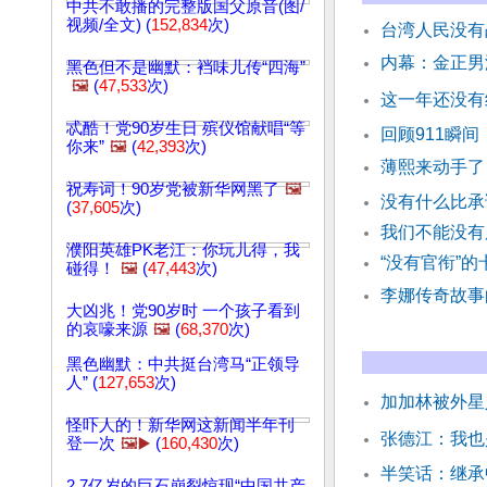
中共不敢播的完整版国父原音(图/
视频/全文) (
152,834
次)
台湾人民没有
内幕：金正男
黑色但不是幽默：裆味儿传“四海”
🖼️
(
47,533
次)
这一年还没有
忒酷！党90岁生日 殡仪馆献唱“等
回顾911瞬
你来”
🖼️
(
42,393
次)
薄熙来动手了
祝寿词！90岁党被新华网黑了
🖼️
没有什么比
(
37,605
次)
我们不能没
濮阳英雄PK老江：你玩儿得，我
“没有官衔”
碰得！
🖼️
(
47,443
次)
李娜传奇故事
大凶兆！党90岁时 一个孩子看到
的哀嚎来源
🖼️
(
68,370
次)
黑色幽默：中共挺台湾马“正领导
人” (
127,653
次)
加加林被外星
怪吓人的！新华网这新闻半年刊
张德江：我也
登一次
🖼️▶️
(
160,430
次)
半笑话：继承
2.7亿岁的巨石崩裂惊现“中国共产