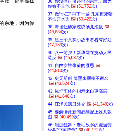
本账，都掌握在
36. 你没有讨价还价的余地，因为
你看不见他
🖼️
(
51,752
次)
37. 做“小三” 再下一城 孔东梅死猪
不怕开水烫
🖼️
(
50,422
次)
的余地，因为你
38. 海怪让砖家统统汤儿泡饭
🖼️
(
49,884
次)
39. 这三个真实小故事看看有好处
(
47,133
次)
40. 八一前夕！新华网在挑动人民
造反
🖼️
(
45,037
次)
41. 自由女神像前的凝思
🖼️
(
44,810
次)
42. 史无前例 薄熙来撰稿不留名
🖼️
(
43,524
次)
43. 掩埋车体的指示来自更高层
🖼️
(
41,648
次)
44. 江泽民遗丑外交
🖼️
(
41,349
次)
45. 要解读此新闻必须配上这几张
图
🖼️
(
40,499
次)
46. 蛆虫狂舞：老毛故乡的麦当劳
极具“中国特色”
🖼️
(
40,172
次)