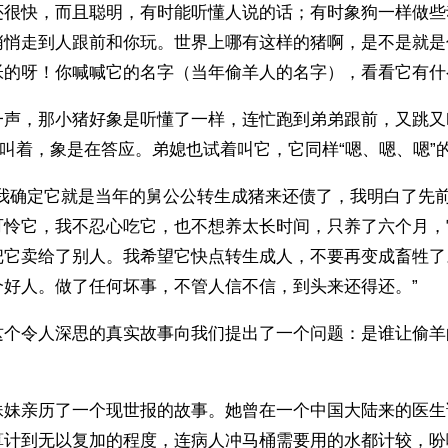
还很快，而且聪明，有时能听懂人说的话；有时象狗一样做些
悄悄走到人跟前和你玩。世界上哪有这样的猪啊，是不是就是
帐的呀！你喊喊它的名字（当年偷羊人的名字），看看它有什
一声，那小猪好象是听懂了一样，连忙跑到弟弟跟前，又跳又
的叫着，象是在答应。弟媳也试着叫它，它同样“嗯、嗯、嗯”
时我确定它就是当年的舅公公转生成猪来还债了，我明白了先
可怜它，我不忍心吃它，也不想养太长时间，只养了六个月，
把它卖给了别人。我希望它快点转生成人，不要再变成畜牲了
个好人。做了任何坏事，不管人信不信，到头来还得还。”
这个令人深思的真实故事向我们提出了一个问题：是谁让偷羊
妹妹亲历了一个现世报的故事。她曾在一个中国大陆来的医生
算计到无以复加的程度，连病人冲马桶需要用的水都计较，吩