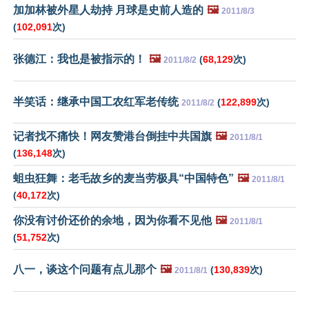
加加林被外星人劫持 月球是史前人造的
🖼️
2011/8/3
(
102,091
次)
张德江：我也是被指示的！
🖼️
(
68,129
次)
2011/8/2
半笑话：继承中国工农红军老传统
(
122,899
次)
2011/8/2
记者找不痛快！网友赞港台倒挂中共国旗
🖼️
2011/8/1
(
136,148
次)
蛆虫狂舞：老毛故乡的麦当劳极具“中国特色”
🖼️
2011/8/1
(
40,172
次)
你没有讨价还价的余地，因为你看不见他
🖼️
2011/8/1
(
51,752
次)
八一，谈这个问题有点儿那个
🖼️
(
130,839
次)
2011/8/1