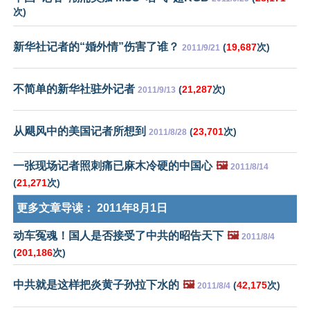
次)
新华社记者的“婚外情”伤害了谁？
(
19,687
次)
2011/9/21
不简单的新华社驻外记者
(
21,287
次)
2011/9/13
从飓风中的美国记者所想到
(
23,701
次)
2011/8/28
一张现场记者照刺痛已麻木冷硬的中国心
🖼️
2011/8/14
(
21,271
次)
更多文章导读：
2011年8月1日
动车冤魂！国人是否接受了中共的昭告天下
🖼️
2011/8/4
(
201,186
次)
中共就是这样把炎黄子孙拉下水的
🖼️
(
42,175
次)
2011/8/4