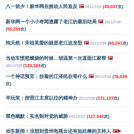
八一前夕！新华网在挑动人民造反
🖼️
(
45,037
次)
2011/7/31
新华网一个小小奇闻透露了老江的最后结局
🖼️
2011/7/30
(
55,259
次)
纯天然！宋祖英爱的就是老江这发型
🖼️
(
60,241
次)
2011/7/30
当动车愤怒燃烧的时候…胡温第一次直面江家帮
🖼️
(
123,324
次)
2011/7/29
一个神话预言：挂着的江泽民在等什么
🖼️
(
76,039
2011/7/28
次)
半玩笑：按照江主席以往的精神办
(
131,133
次)
2011/7/28
黑色幽默：实名制对党的威胁
(
127,542
次)
2011/7/27
动车新闻！没想到贵州电视台还有如此棒的主持人
🖼️▶️