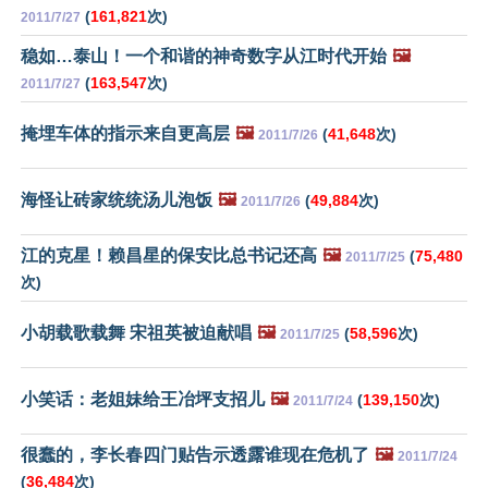
(
161,821
次)
2011/7/27
稳如…泰山！一个和谐的神奇数字从江时代开始
🖼️
(
163,547
次)
2011/7/27
掩埋车体的指示来自更高层
🖼️
(
41,648
次)
2011/7/26
海怪让砖家统统汤儿泡饭
🖼️
(
49,884
次)
2011/7/26
江的克星！赖昌星的保安比总书记还高
🖼️
(
75,480
2011/7/25
次)
小胡载歌载舞 宋祖英被迫献唱
🖼️
(
58,596
次)
2011/7/25
小笑话：老姐妹给王冶坪支招儿
🖼️
(
139,150
次)
2011/7/24
很蠢的，李长春四门贴告示透露谁现在危机了
🖼️
2011/7/24
(
36,484
次)