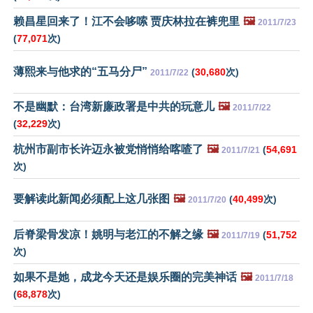
赖昌星回来了！江不会哆嗦 贾庆林拉在裤兜里
🖼️
2011/7/23
(
77,071
次)
薄熙来与他求的“五马分尸”
(
30,680
次)
2011/7/22
不是幽默：台湾新廉政署是中共的玩意儿
🖼️
2011/7/22
(
32,229
次)
杭州市副市长许迈永被党悄悄给喀喳了
🖼️
(
54,691
2011/7/21
次)
要解读此新闻必须配上这几张图
🖼️
(
40,499
次)
2011/7/20
后脊梁骨发凉！姚明与老江的不解之缘
🖼️
(
51,752
2011/7/19
次)
如果不是她，成龙今天还是娱乐圈的完美神话
🖼️
2011/7/18
(
68,878
次)