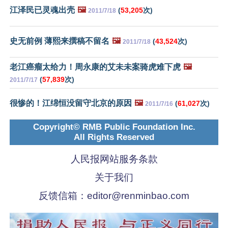
江泽民已灵魂出壳
🖼️
(
53,205
次)
2011/7/18
史无前例 薄熙来撰稿不留名
🖼️
(
43,524
次)
2011/7/18
老江癌瘤太给力！周永康的艾未未案骑虎难下虎
🖼️
(
57,839
次)
2011/7/17
很惨的！江绵恒没留守北京的原因
🖼️
(
61,027
次)
2011/7/16
Copyright© RMB Public Foundation Inc.
All Rights Reserved
人民报网站服务条款
关于我们
反馈信箱：
editor@renminbao.com