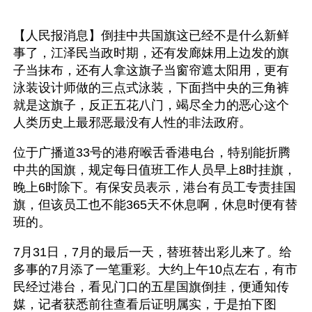
【人民报消息】倒挂中共国旗这已经不是什么新鲜
事了，江泽民当政时期，还有发廊妹用上边发的旗
子当抹布，还有人拿这旗子当窗帘遮太阳用，更有
泳装设计师做的三点式泳装，下面挡中央的三角裤
就是这旗子，反正五花八门，竭尽全力的恶心这个
人类历史上最邪恶最没有人性的非法政府。
位于广播道33号的港府喉舌香港电台，特别能折腾
中共的国旗，规定每日值班工作人员早上8时挂旗，
晚上6时除下。有保安员表示，港台有员工专责挂国
旗，但该员工也不能365天不休息啊，休息时便有替
班的。 
7月31日，7月的最后一天，替班替出彩儿来了。给
多事的7月添了一笔重彩。大约上午10点左右，有市
民经过港台，看见门口的五星国旗倒挂，便通知传
媒，记者获悉前往查看后证明属实，于是拍下图