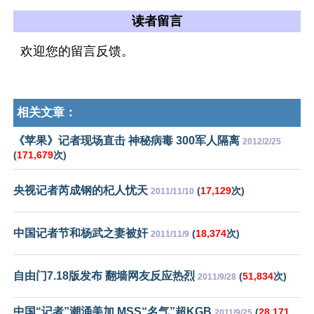
读者留言
欢迎您的留言反馈。
相关文章：
《苹果》记者现场直击 神秘病毒 300军人隔离
2012/2/25
(
171,679
次)
央视记者芮成钢的杞人忧天
(
17,129
次)
2011/11/10
中国记者节和杨武之妻被奸
(
18,374
次)
2011/11/9
自由门7.18版发布 翻墙网友反应热烈
(
51,834
次)
2011/9/28
中国“记者”潮涌美加 MSS“名气”超KGB
(
28,171
2011/9/25