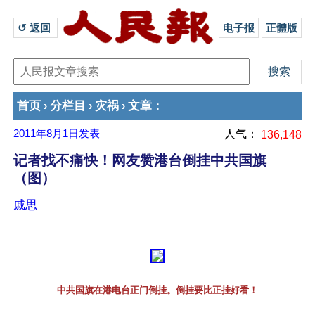
↺ 返回 
电子报
正體版
首页
分栏目
灾祸
文章
›
›
›
：
2011年8月1日
发表
人气：
136,148
记者找不痛快！网友赞港台倒挂中共国旗
（图）
戚思
中共国旗在港电台正门倒挂。倒挂要比正挂好看！