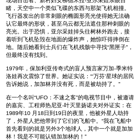
现场目击者、新村妇女柳德米拉-亚尔采娃亲眼目
睹，天空中一个类似飞碟的东西与那架飞机相撞。
飞行器发出的非常刺眼的椭圆形亮光使得她无法确
认它最终的形状，甚至乌云都无法遮住那种刺眼的
亮光。出于恐惧，亚尔采娃掉头往树林外跑去，接
着听到飞机坠毁在地面的爆炸声，她惊吓得摔倒在
地。随后她看到士兵们在飞机残骸中寻找“黑匣子”，
但最终没有找到。
1979年，保加利亚传奇式的盲人预言家万加-季米特
洛娃再次震惊了世界。她证实说：“‘万芬’星球的居民
告诉她说，加加林并没有死，而是被劫持了。”
在一个名叫“UFO：不速之客”的电视节目中，被邀请
的嘉宾、工程师热尼亚-叶灭里扬诺夫对外证实：在
1989年10 月18日到19日的夜里，他被外星人劫持
了，外星人把他带到了它们的飞船中。“我在飞船中
首先看到的就是另外3个地球人，其中一个就是加加
林！我是不可能认错加加林的！”