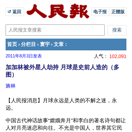
↺ 返回 
电子报
正體版
首页
分栏目
寰宇
文章
›
›
›
：
2011年8月3日
发表
人气：
102,091
加加林被外星人劫持 月球是史前人造的（多
图）
旖林
【人民报消息】月球永远是人类的不解之迷，永
远。
中国古代神话故事“嫦娥奔月”和李白的著名诗句都让
人对月亮迷恋和向往。不光是中国人，世界其它民