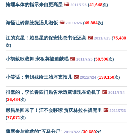
掩埋车体的指示来自更高层
🖼️
(
41,648
次)
2011/7/26
海怪让砖家统统汤儿泡饭
🖼️
(
49,884
次)
2011/7/26
江的克星！赖昌星的保安比总书记还高
🖼️
(
75,480
2011/7/25
次)
小胡载歌载舞 宋祖英被迫献唱
🖼️
(
58,596
次)
2011/7/25
小笑话：老姐妹给王冶坪支招儿
🖼️
(
139,150
次)
2011/7/24
很蠢的，李长春四门贴告示透露谁现在危机了
🖼️
2011/7/24
(
36,484
次)
赖昌星回来了！江不会哆嗦 贾庆林拉在裤兜里
🖼️
2011/7/23
(
77,071
次)
薄熙来与他求的“五马分尸”
(
30,680
次)
2011/7/22