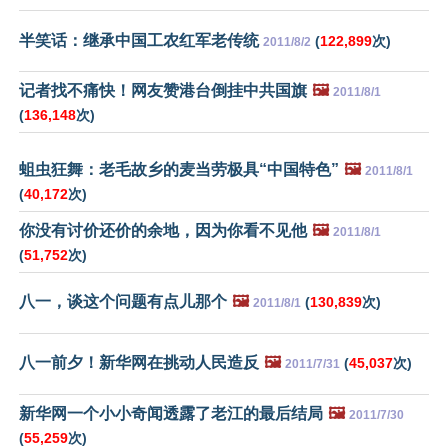
半笑话：继承中国工农红军老传统
(
122,899
次)
2011/8/2
记者找不痛快！网友赞港台倒挂中共国旗
🖼️
2011/8/1
(
136,148
次)
蛆虫狂舞：老毛故乡的麦当劳极具“中国特色”
🖼️
2011/8/1
(
40,172
次)
你没有讨价还价的余地，因为你看不见他
🖼️
2011/8/1
(
51,752
次)
八一，谈这个问题有点儿那个
🖼️
(
130,839
次)
2011/8/1
八一前夕！新华网在挑动人民造反
🖼️
(
45,037
次)
2011/7/31
新华网一个小小奇闻透露了老江的最后结局
🖼️
2011/7/30
(
55,259
次)