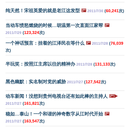
纯天然！宋祖英爱的就是老江这发型
🖼️
(
60,241
次)
2011/7/30
当动车愤怒燃烧的时候…胡温第一次直面江家帮
🖼️
(
123,324
次)
2011/7/29
一个神话预言：挂着的江泽民在等什么
🖼️
(
76,039
2011/7/28
次)
半玩笑：按照江主席以往的精神办
(
131,133
次)
2011/7/28
黑色幽默：实名制对党的威胁
(
127,542
次)
2011/7/27
动车新闻！没想到贵州电视台还有如此棒的主持人
🖼️▶️
(
161,821
次)
2011/7/27
稳如…泰山！一个和谐的神奇数字从江时代开始
🖼️
(
163,547
次)
2011/7/27