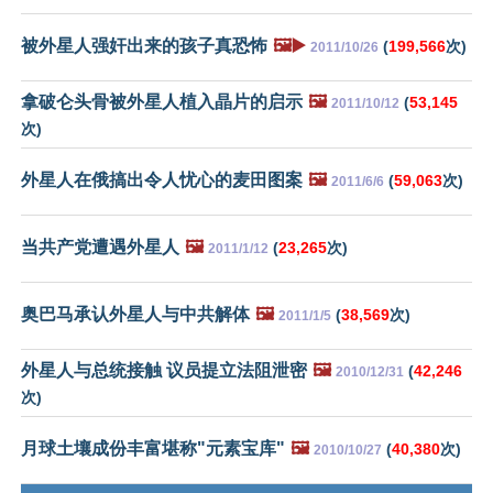
被外星人强奸出来的孩子真恐怖
🖼️▶️
(
199,566
次)
2011/10/26
拿破仑头骨被外星人植入晶片的启示
🖼️
(
53,145
2011/10/12
次)
外星人在俄搞出令人忧心的麦田图案
🖼️
(
59,063
次)
2011/6/6
当共产党遭遇外星人
🖼️
(
23,265
次)
2011/1/12
奥巴马承认外星人与中共解体
🖼️
(
38,569
次)
2011/1/5
外星人与总统接触 议员提立法阻泄密
🖼️
(
42,246
2010/12/31
次)
月球土壤成份丰富堪称"元素宝库"
🖼️
(
40,380
次)
2010/10/27