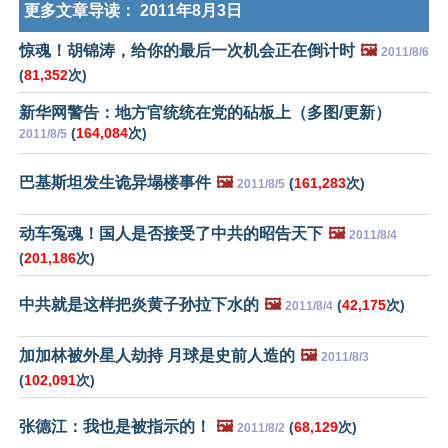
更多文章导读：
2011年8月3日
惊魂！胡锦涛，给你的最后一次机会正在倒计时
🖼️
2011/8/6
(
81,352
次)
新华网警告：地方官统统在党的砧板上（多图/更新）
(
164,084
次)
2011/8/5
巴基斯坦发生诡异塌楼事件
🖼️
(
161,283
次)
2011/8/5
动车冤魂！国人是否接受了中共的昭告天下
🖼️
2011/8/4
(
201,186
次)
中共就是这样把炎黄子孙拉下水的
🖼️
(
42,175
次)
2011/8/4
加加林被外星人劫持 月球是史前人造的
🖼️
2011/8/3
(
102,091
次)
张德江：我也是被指示的！
🖼️
(
68,129
次)
2011/8/2