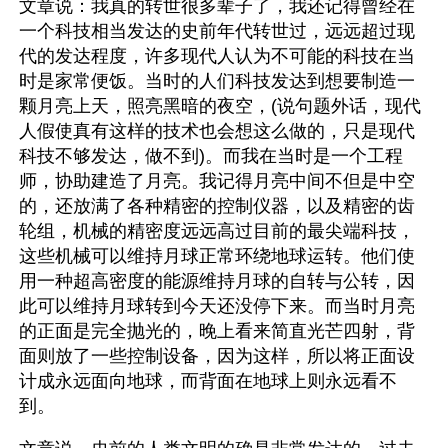
文章说：我真的转世很多辈子了，我还记得曾经在
一个科技相当发达的史前年代转世过，远远超过现
代的发达程度，许多现代人认为不可能的科技在当
时是家常便饭。当时的人们科技发达到想要制造一
颗月亮上天，照亮黑暗的夜空，(说句题外话，现代
人假使真有这样的技术也会想这么做的，只是现代
科技不够发达，做不到)。而我在当时是一个工程
师，协助建造了月亮。我记得月亮中间不但是中空
的，还放满了各种精密的控制仪器，以及精密的齿
轮组，机械的精密度远远高过目前的最尖端科技，
这些机械可以维持月球正常环绕地球运转。他们使
用一种超高密度的能源维持月球的自转与公转，因
此可以维持月球转到今天还没停下来。而当时月亮
的正面是完全抛光的，晚上看来简直光芒四射，背
面则放了一些控制设备，因为这样，所以将正面设
计成永远面向地球，而背面在地球上则永远看不
到。