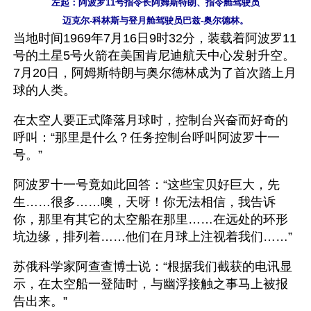
左起：阿波罗11号指令长阿姆斯特朗、指令舱驾驶员
迈克尔-科林斯与登月舱驾驶员巴兹-奥尔德林。
当地时间1969年7月16日9时32分，装载着阿波罗11
号的土星5号火箭在美国肯尼迪航天中心发射升空。
7月20日，阿姆斯特朗与奥尔德林成为了首次踏上月
球的人类。
在太空人要正式降落月球时，控制台兴奋而好奇的
呼叫：“那里是什么？任务控制台呼叫阿波罗十一
号。”
阿波罗十一号竟如此回答：“这些宝贝好巨大，先
生……很多……噢，天呀！你无法相信，我告诉
你，那里有其它的太空船在那里……在远处的环形
坑边缘，排列着……他们在月球上注视着我们……”
苏俄科学家阿查查博士说：“根据我们截获的电讯显
示，在太空船一登陆时，与幽浮接触之事马上被报
告出来。”