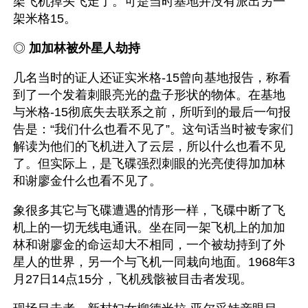
架飞机掉头飞走了。可是当时基地并没有派出另一
架米格15。
◎ 
加加林被外星人劫持
几名当时的证人还证实米格-15曾向基地报告，称看
到了一个发着刺眼亮光的盘子形状的物体。在基地
与米格-15彻底失去联系之前，所听到的最后一句报
告是：“我们什么也看不见了”。这句话当时被专家们
解读为他们的飞机进入了云层，所以什么也看不见
了。但实际上，是飞碟强烈刺眼的光亮使得加加林
和谢廖金什么也看不见了。
象很多其它与飞碟遭遇的情形一样，飞碟中断了飞
机上的一切无线电通讯。坐在同一架飞机上的加加
林和谢廖金的命运却大不相同，一个被劫持到了外
星人的世界，另一个与飞机一同栽向地面。1968年3
月27日14点15分，飞机残骸被目击者发现。