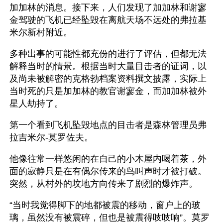
加加林的消息。接下来，人们发现了加加林和谢寥
金驾驶的飞机已经坠毁在离航天场不远处的弗拉基
米尔新村附近。
多种出事的可能性都充份的进行了评估，但都无法
解释当时的情景。根据当时大量目击者的证词，以
及尚未被解密的克格勃档案资料撰文披露，实际上
当时死的只是加加林的教官谢寥金，而加加林被外
星人劫持了。
第一个看到飞机坠毁地点的目击者是森林管理员弗
拉吉米尔-莫罗佐夫。
他像往常一样悠闲的在自己的小木屋内喝着茶，外
面的寂静只是在有偶尔传来的鸟叫声时才被打破。
突然，从村外的坟地方向传来了剧烈的爆炸声。
“当时我觉得脚下的地都被震的移动，窗户上的玻
璃，虽然没有被震碎，但也是被震得吱吱响”。莫罗