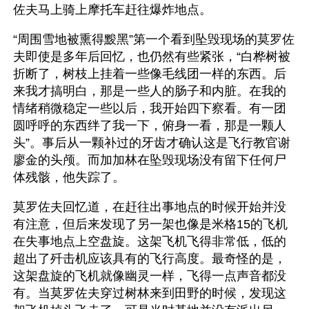
佐夫马上骑上摩托车赶往爆炸地点。
“周围雪地被熏得黢黑”第一个看到坠毁现场的莫罗佐
夫即使是多年后回忆，也仍然有些紧张，“白桦树被
折断了，树枝上挂着一些像毛线团一样的东西。后
来我才搞明白，那是一些人的肠子和内脏。在我的
情绪稍微稳定一些以后，我开始四下察看。有一团
圆呼呼的东西绊了我一下，俯身一看，那是一颗人
头”。事后从一颗补过的牙齿才确认这是飞行教官谢
廖金的头颅。而加加林在坠毁现场没有留下任何尸
体残骸，他失踪了。
莫罗佐夫回忆道，在赶往出事地点的时候开始并没
有注意，但后来发现了另一架也像是米格15的飞机
在失事地点上空盘旋。这架飞机飞得非常低，低的
超出了歼击机应该具有的飞行高度。最奇怪的是，
这架盘旋的飞机就像幽灵一样，飞得一点声音都没
有。当莫罗佐夫穿过树林来到田野的时候，发现这