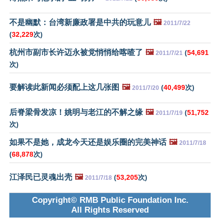
不是幽默：台湾新廉政署是中共的玩意儿
🖼️
2011/7/22
(
32,229
次)
杭州市副市长许迈永被党悄悄给喀喳了
🖼️
(
54,691
2011/7/21
次)
要解读此新闻必须配上这几张图
🖼️
(
40,499
次)
2011/7/20
后脊梁骨发凉！姚明与老江的不解之缘
🖼️
(
51,752
2011/7/19
次)
如果不是她，成龙今天还是娱乐圈的完美神话
🖼️
2011/7/18
(
68,878
次)
江泽民已灵魂出壳
🖼️
(
53,205
次)
2011/7/18
Copyright© RMB Public Foundation Inc.
All Rights Reserved