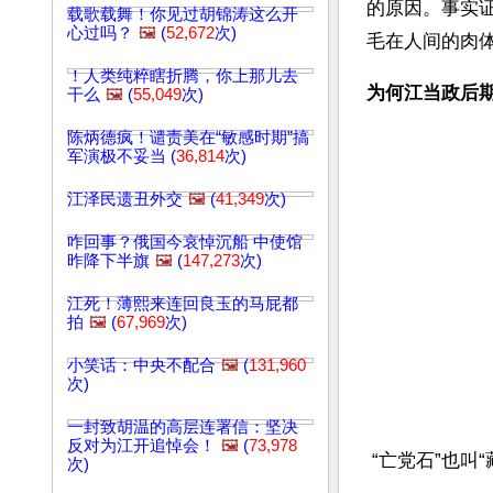
的原因。事实
载歌载舞！你见过胡锦涛这么开
心过吗？
🖼️
(
52,672
次)
毛在人间的肉
！人类纯粹瞎折腾，你上那儿去
为何江当政后期
干么
🖼️
(
55,049
次)
陈炳德疯！谴责美在“敏感时期”搞
军演极不妥当 (
36,814
次)
江泽民遗丑外交
🖼️
(
41,349
次)
咋回事？俄国今哀悼沉船 中使馆
昨降下半旗
🖼️
(
147,273
次)
江死！薄熙来连回良玉的马屁都
拍
🖼️
(
67,969
次)
小笑话：中央不配合
🖼️
(
131,960
次)
一封致胡温的高层连署信：坚决
反对为江开追悼会！
🖼️
(
73,978
 “亡党石”也
次)