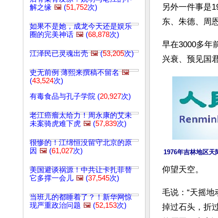
另外一件事是1
解之缘
🖼️
(
51,752
次)
东、朱德、周
如果不是她，成龙今天还是娱乐
圈的完美神话
🖼️
(
68,878
次)
早在3000多
江泽民已灵魂出壳
🖼️
(
53,205
次)
兴衰、预见国
史无前例 薄熙来撰稿不留名
🖼️
(
43,524
次)
有毒食品与孔子学院 (
20,927
次)
老江癌瘤太给力！周永康的艾未
未案骑虎难下虎
🖼️
(
57,839
次)
很惨的！江绵恒没留守北京的原
因
🖼️
(
61,027
次)
1976年吉林地区
仰望天空。
美国避谈祸源！中共让卡扎菲替
它多撑一会儿
🖼️
(
37,545
次)
毛说：“天摇
当班儿的都睡着了？！新华网惊
现严重政治问题
🖼️
(
52,153
次)
掉过石头，折