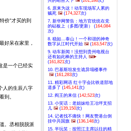
共的昭告天下
🖼️
(
201,186
次)
6. 原来为这！动车现场军人累的
贼死
🖼️
(
174,327
次)
道特价”才买的到
7. 新华网警告：地方官统统在党
的砧板上（多图/更新） (
164,084
次)
8. 稳如…泰山！一个和谐的神奇
最好呆在家里，
数字从江时代开始
🖼️
(
163,547
次)
9. 动车新闻！没想到贵州电视台
还有如此棒的主持人
🖼️▶️
(
161,821
次)
这是一个已经实
10. 巴基斯坦发生诡异塌楼事件
🖼️
(
161,283
次)
11. 精彩网语 红十字会比铁道部地
道多了 (
145,141
次)
个人的生辰八字
12. 阎王的来信 (
142,523
次)
看到。
13. 小笑话：老姐妹给王冶坪支招
儿
🖼️
(
139,150
次)
14. 记者找不痛快！网友赞港台倒
挂中共国旗
🖼️
(
136,148
次)
滥。丞相脱脱派
15. 半玩笑：按照江主席以往的精