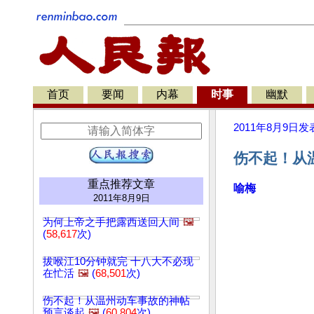
首页
要闻
内幕
时事
幽默
2011年8月9日
发
伤不起！从
重点推荐文章
喻梅
2011年8月9日
为何上帝之手把露西送回人间
🖼️
(
58,617
次)
拔喉江10分钟就完 十八大不必现
在忙活
🖼️
(
68,501
次)
伤不起！从温州动车事故的神帖
预言谈起
🖼️
(
60,804
次)