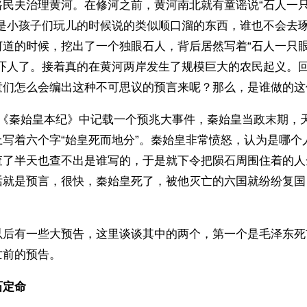
路民夫治理黄河。在修河之前，黄河南北就有童谣说“石人一
谣是小孩子们玩儿的时候说的类似顺口溜的东西，谁也不会去
河道的时候，挖出了一个独眼石人，背后居然写着“石人一只
太吓人了。接着真的在黄河两岸发生了规模巨大的农民起义。
童们怎么会编出这种不可思议的预言来呢？那么，是谁做的这
章《秦始皇本纪》中记载一个预兆大事件，秦始皇当政末期，
上写着六个字“始皇死而地分”。秦始皇非常愤怒，认为是哪个
查了半天也查不出是谁写的，于是就下令把陨石周围住着的人
话就是预言，很快，秦始皇死了，被他灭亡的六国就纷纷复国
以后有一些大预告，这里谈谈其中的两个，第一个是毛泽东死
亡前的预告。
石定命