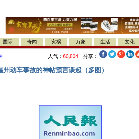
国际
奇闻
灾祸
万象
生活
文化
人气：
60,804
分享：
表
温州动车事故的神帖预言谈起（多图）