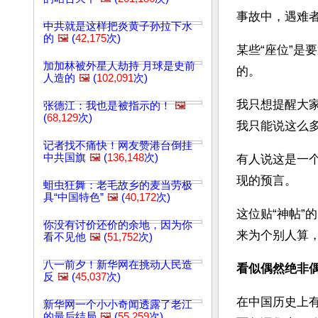
事故中，遇难者
中共就是这样把炎黄子孙拉下水
的
🖼️
(
42,175
次)
某些“座位”是
加加林被外星人劫持 月球是史前
的。
人造的
🖼️
(
102,091
次)
我只想提醒大
张德江：我也是被指示的！
🖼️
(
68,129
次)
我只能说这么
记者找不痛快！网友赞港台倒挂
中共国旗
🖼️
(
136,148
次)
有人说这是一
现的预言。
蛆虫狂舞：老毛故乡的麦当劳极
具“中国特色”
🖼️
(
40,172
次)
这位贴“神帖
你没有讨价还价的余地，因为你
来为个别人算
看不见他
🖼️
(
51,752
次)
八一前夕！新华网在挑动人民造
看似偶然绝非
反
🖼️
(
45,037
次)
在中国历史上
新华网一个小小奇闻透露了老江
的最后结局
🖼️
(
55,259
次)