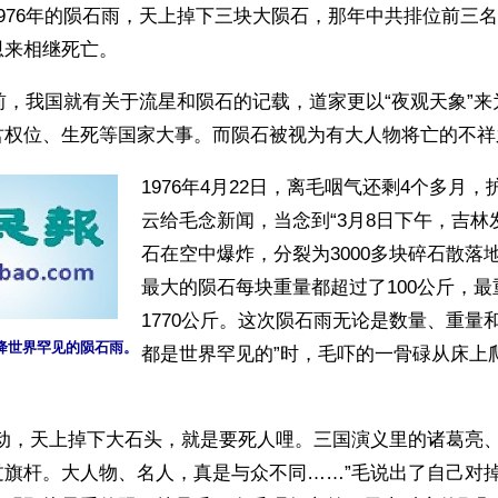
976年的陨石雨，天上掉下三块大陨石，那年中共排位前三
恩来相继死亡。
年前，我国就有关于流星和陨石的记载，道家更以“夜观天象”
君权位、生死等国家大事。而陨石被视为有大人物将亡的不祥
1976年4月22日，离毛咽气还剩4个多月
云给毛念新闻，当念到“3月8日下午，吉林
石在空中爆炸，分裂为3000多块碎石散落
最大的陨石每块重量都超过了100公斤，
1770公斤。这次陨石雨无论是数量、重量
天降世界罕见的陨石雨。
都是世界罕见的”时，毛吓的一骨碌从床上
地动，天上掉下大石头，就是要死人哩。三国演义里的诸葛亮
过旗杆。大人物、名人，真是与众不同……”毛说出了自己对