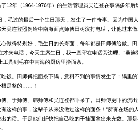
了12年（1964-1976年）的生活管理员吴连登在事隔多年后
月26日，毛过的最后一个生日那天，发生了一件奇事。因为中国
那天吴连登照例给中南海面点师傅田树滨打电话，让他过来做
点心做得特别好，毛生日的长寿面，每年都是田师傅给做。田
在才来电话，今天主席生日，我一直守在电话旁边哩。”吴连
拿上工具到毛在中南海的厨房里擀面条。
要吃饭。田师傅把面条下锅，意料不到的事情发生了：锅里的
一根是整的……！
师傅、于师傅、韩师傅和吴连登都吓呆了。田师傅更吓的流出
没有这样的事，这辈子从来没做过这样的面条！”所有在场的
说出的话。于是他们赶快把自己吃的干挂面拿出来充数。那是
事。