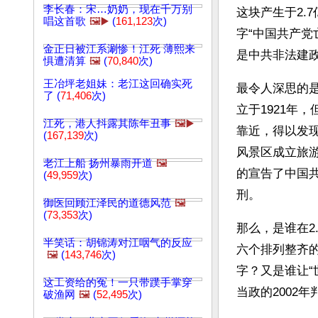
李长春：宋…奶奶，现在千万别
这块产生于2.
唱这首歌
🖼️▶️
(
161,123
次)
字“中国共产党
金正日被江系涮惨！江死 薄熙来
是中共非法建政后
惧遭清算
🖼️
(
70,840
次)
王冶坪老姐妹：老江这回确实死
最令人深思的是
了 (
71,406
次)
立于1921年
江死，港人抖露其陈年丑事
🖼️▶️
靠近，得以发
(
167,139
次)
风景区成立旅
老江上船 扬州暴雨开道
🖼️
的宣告了中国
(
49,959
次)
刑。
御医回顾江泽民的道德风范
🖼️
(
73,353
次)
那么，是谁在2
半笑话：胡锦涛对江咽气的反应
六个排列整齐
🖼️
(
143,746
次)
字？又是谁让“
这工资给的冤！一只带蹼手掌穿
当政的2002
破渔网
🖼️
(
52,495
次)