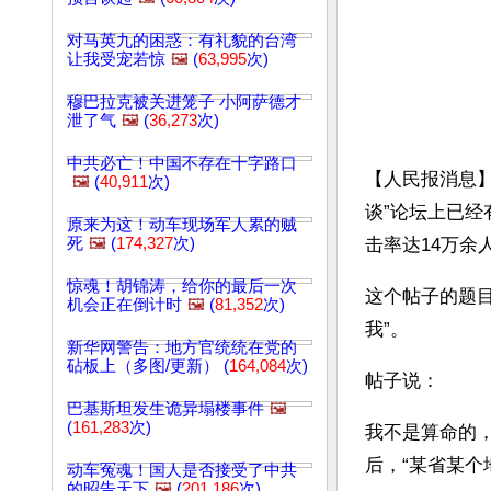
对马英九的困惑：有礼貌的台湾
让我受宠若惊
🖼️
(
63,995
次)
穆巴拉克被关进笼子 小阿萨德才
泄了气
🖼️
(
36,273
次)
中共必亡！中国不存在十字路口
【人民报消息】
🖼️
(
40,911
次)
谈”论坛上已经
原来为这！动车现场军人累的贼
死
🖼️
(
174,327
次)
击率达14万余
惊魂！胡锦涛，给你的最后一次
这个帖子的题
机会正在倒计时
🖼️
(
81,352
次)
我”。
新华网警告：地方官统统在党的
砧板上（多图/更新） (
164,084
次)
帖子说：
巴基斯坦发生诡异塌楼事件
🖼️
(
161,283
次)
我不是算命的
后，“某省某个
动车冤魂！国人是否接受了中共
的昭告天下
🖼️
(
201,186
次)