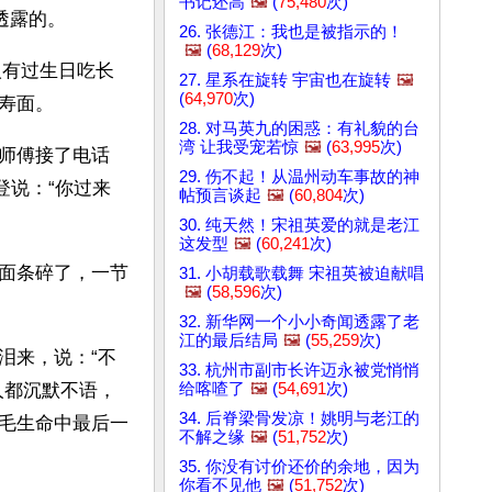
书记还高
🖼️
(
75,480
次)
透露的。 
26. 张德江：我也是被指示的！
🖼️
(
68,129
次)
人有过生日吃长
27. 星系在旋转 宇宙也在旋转
🖼️
(
64,970
次)
寿面。
28. 对马英九的困惑：有礼貌的台
湾 让我受宠若惊
🖼️
(
63,995
次)
师傅接了电话
29. 伤不起！从温州动车事故的神
登说：“你过来
帖预言谈起
🖼️
(
60,804
次)
30. 纯天然！宋祖英爱的就是老江
这发型
🖼️
(
60,241
次)
面条碎了，一节
31. 小胡载歌载舞 宋祖英被迫献唱
🖼️
(
58,596
次)
32. 新华网一个小小奇闻透露了老
江的最后结局
🖼️
(
55,259
次)
泪来，说：“不
33. 杭州市副市长许迈永被党悄悄
给喀喳了
🖼️
(
54,691
次)
人都沉默不语，
34. 后脊梁骨发凉！姚明与老江的
毛生命中最后一
不解之缘
🖼️
(
51,752
次)
35. 你没有讨价还价的余地，因为
你看不见他
🖼️
(
51,752
次)