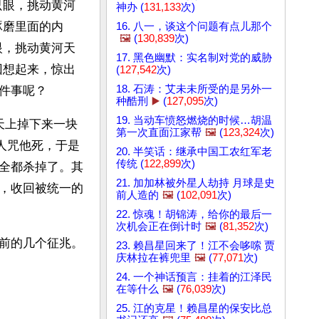
只眼，挑动黄河
神办 (
131,133
次)
琢磨里面的内
16. 八一，谈这个问题有点儿那个
🖼️
(
130,839
次)
眼，挑动黄河天
17. 黑色幽默：实名制对党的威胁
回想起来，惊出
(
127,542
次)
18. 石涛：艾未未所受的是另外一
件事呢？
种酷刑
▶️
(
127,095
次)
19. 当动车愤怒燃烧的时候…胡温
天上掉下来一块
第一次直面江家帮
🖼️
(
123,324
次)
人咒他死，于是
20. 半笑话：继承中国工农红军老
传统 (
122,899
次)
全都杀掉了。其
21. 加加林被外星人劫持 月球是史
，收回被统一的
前人造的
🖼️
(
102,091
次)
22. 惊魂！胡锦涛，给你的最后一
次机会正在倒计时
🖼️
(
81,352
次)
前的几个征兆。
23. 赖昌星回来了！江不会哆嗦 贾
庆林拉在裤兜里
🖼️
(
77,071
次)
24. 一个神话预言：挂着的江泽民
在等什么
🖼️
(
76,039
次)
25. 江的克星！赖昌星的保安比总