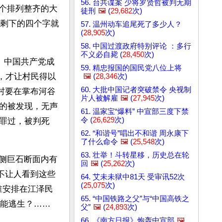
56. 台共谍案 少将罗贤哲被判无期
六个排列整齐的大
徒刑
🖼️
(
29,682
次)
，剩下的四个字就
57. 温州动车追尾死了多少人？
(
28,905
次)
58. 中国过渡政府特别评论 ：多行
不义必自毙 (
28,450
次)
。中国共产党成
59. 精忠报国的国民党八位上将
去，才让村民得以
🖼️
(
28,346
次)
60. 大批中国记者突破禁令 央视制
村要在掌布河谷
片人被解雇
🖼️
(
27,945
次)
的被发现，无声
61. 温家宝“爆料” 中宣部三度下禁
令 (
26,629
次)
罪过，被判死
62. “和谐号”唱出不和谐 周永康下
了什么命令
🖼️
(
25,548
次)
63. 壮举！斗转星移，历史总在轮
一侧巨石断面内有
回
🖼️
(
25,262
次)
不让人看到这些
64. 艾未未狱中81天 受审讯52次
(
25,075
次)
谁安排在江泽民
65. “中国铁路之父”与“中国高铁之
都能逃生？……
父”
🖼️
(
24,893
次)
66. 《南方日报》炮轰中宣部
🖼️