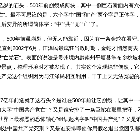
7亿岁的石头，500年前崩裂成两块，其中一侧巨石断面内有
亡”。最不可思议的是，六个字中“国”和“产”两个字是正体字
变异的所谓简体字：“中”“共”“党”“亡”了。
，500年前虽崩裂，但无人能靠近，因为有一条金蛇在看守
，但直到2002年6月，江泽民最疯狂当政时期，金蛇才悄然离
现“亡党石”。表面的说法是贵州境内黔南州平塘县掌布乡桃坡
游景点，整理环境时才被发现了。其实这个发现绝非偶然，它
共产党这个组织因为与江泽民相互利用，干了上天无法宽恕的
.7亿年前造就了这石头？是谁在500年前让它崩裂，让其中
的大字“中国共产党亡”？又是谁安排了一条巨蛇在那里把守，
世界上最邪恶的恐怖轴心”组织起名字叫“中国共产党”？又是
年判处中国共产党死刑？又是谁安排即使你用假名退出党团队