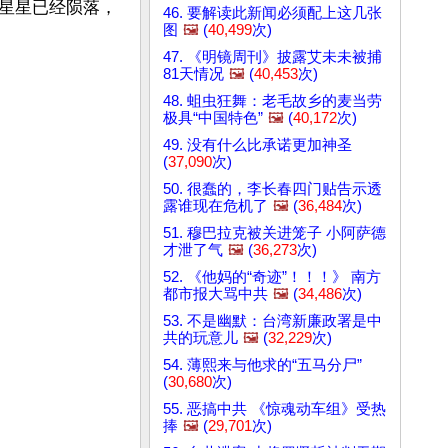
星星已经陨落，
46. 要解读此新闻必须配上这几张
图
🖼️
(
40,499
次)
47. 《明镜周刊》披露艾未未被捕
81天情况
🖼️
(
40,453
次)
48. 蛆虫狂舞：老毛故乡的麦当劳
极具“中国特色”
🖼️
(
40,172
次)
49. 没有什么比承诺更加神圣
(
37,090
次)
50. 很蠢的，李长春四门贴告示透
露谁现在危机了
🖼️
(
36,484
次)
51. 穆巴拉克被关进笼子 小阿萨德
才泄了气
🖼️
(
36,273
次)
52. 《他妈的“奇迹”！！！》 南方
都市报大骂中共
🖼️
(
34,486
次)
53. 不是幽默：台湾新廉政署是中
共的玩意儿
🖼️
(
32,229
次)
54. 薄熙来与他求的“五马分尸”
(
30,680
次)
55. 恶搞中共 《惊魂动车组》受热
捧
🖼️
(
29,701
次)