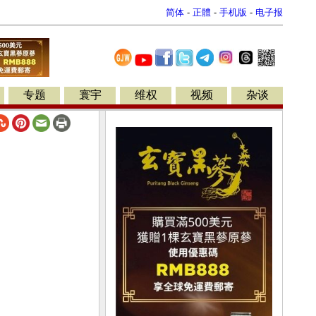
简体
-
正體
-
手机版
-
电子报
专题
寰宇
维权
视频
杂谈