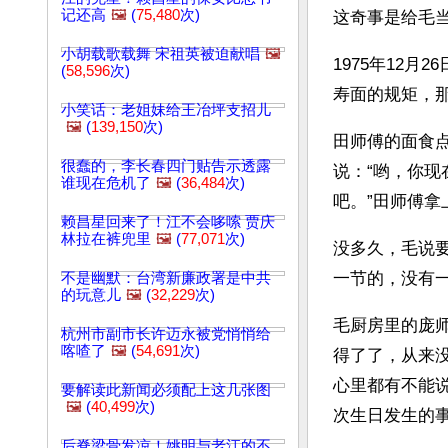
记还高
🖼️
(
75,480
次)
这奇事是给毛当
小胡载歌载舞 宋祖英被迫献唱
🖼️
1975年12
(
58,596
次)
寿面的规矩，
小笑话：老姐妹给王冶坪支招儿
🖼️
(
139,150
次)
田师傅的面食
很蠢的，李长春四门贴告示透露
说：“哟，你现
谁现在危机了
🖼️
(
36,484
次)
吧。”田师傅
赖昌星回来了！江不会哆嗦 贾庆
林拉在裤兜里
🖼️
(
77,071
次)
没多久，毛说
一节的，没有
不是幽默：台湾新廉政署是中共
的玩意儿
🖼️
(
32,229
次)
毛厨房里的庞
杭州市副市长许迈永被党悄悄给
喀喳了
🖼️
(
54,691
次)
得了了，从来
心里都有不能
要解读此新闻必须配上这几张图
🖼️
(
40,499
次)
次生日发生的
后脊梁骨发凉！姚明与老江的不