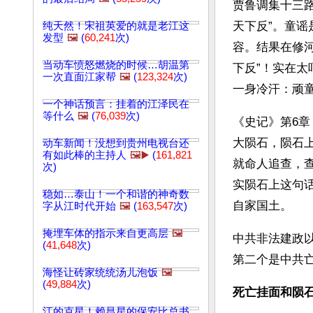
贾鲁调集十三
天下反”。童
纯天然！宋祖英爱的就是老江这
发型
🖼️
(
60,241
次)
容。结果在修
当动车愤怒燃烧的时候…胡温第
下反”！实在
一次直面江家帮
🖼️
(
123,324
次)
一身冷汗：顽
一个神话预言：挂着的江泽民在
等什么
🖼️
(
76,039
次)
《史记》第6
大陨石，陨石
动车新闻！没想到贵州电视台还
有如此棒的主持人
🖼️▶️
(
161,821
就命人追查，
次)
实陨石上这句
稳如…泰山！一个和谐的神奇数
自家国土。 
字从江时代开始
🖼️
(
163,547
次)
掩埋车体的指示来自更高层
🖼️
中共非法建政
(
41,648
次)
第二个是中共
海怪让砖家统统汤儿泡饭
🖼️
(
49,884
次)
死亡挂面和陨
江的克星！赖昌星的保安比总书