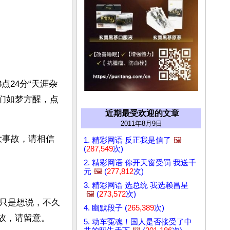
点24分“天涯杂
友们如梦方醒，点
近期最受欢迎的文章
2011年8月9日
大事故，请相信
1. 精彩网语 反正我是信了
🖼️
(
287,549
次)
2. 精彩网语 你开天窗受罚 我送千
元
🖼️
(
277,812
次)
3. 精彩网语 选总统 我选赖昌星
🖼️
(
273,572
次)
只是想说，不久
4. 幽默段子 (
265,389
次)
事故，请留意。
5. 动车冤魂！国人是否接受了中