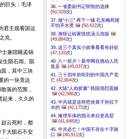
名的巨头：毛泽
36. 一省委副书记明智的选择
(
50,928
次)
37. 做“小三” 再下一城 孔东梅死猪
不怕开水烫
🖼️
(
50,422
次)
来为君主观看国运
38. 海怪让砖家统统汤儿泡饭
🖼️
之兆。
(
49,884
次)
39. 这三个真实小故事看看有好处
，护士兼陪睡孟锦
(
47,133
次)
40. 八一前夕！新华网在挑动人民
发生陨石雨。陨
造反
🖼️
(
45,037
次)
地面，其中三块
41. 三十四年前听到的中国共产党
最重的一块竟达
亡 (
42,804
次)
42. 大陆“人肉胶囊” 韩国强烈震撼
和散落的范围，
🖼️
(
42,586
次)
爬起来，久久的
43. 中共就是这样把炎黄子孙拉下
水的
🖼️
(
42,175
次)
44. 掩埋车体的指示来自更高层
🖼️
(
41,648
次)
、赵云死时，都
45. 中共必亡！中国不存在十字路
掉下大陨石不安
口
🖼️
(
40,911
次)