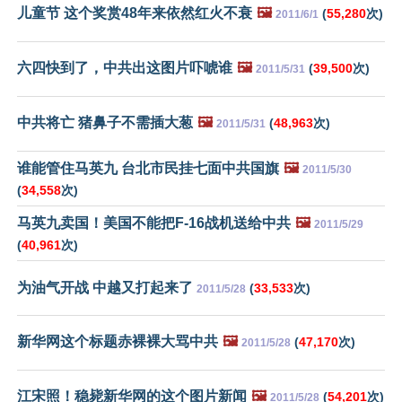
儿童节 这个奖赏48年来依然红火不衰
🖼️
(
55,280
次)
2011/6/1
六四快到了，中共出这图片吓唬谁
🖼️
(
39,500
次)
2011/5/31
中共将亡 猪鼻子不需插大葱
🖼️
(
48,963
次)
2011/5/31
谁能管住马英九 台北市民挂七面中共国旗
🖼️
2011/5/30
(
34,558
次)
马英九卖国！美国不能把F-16战机送给中共
🖼️
2011/5/29
(
40,961
次)
为油气开战 中越又打起来了
(
33,533
次)
2011/5/28
新华网这个标题赤裸裸大骂中共
🖼️
(
47,170
次)
2011/5/28
江宋照！稳毙新华网的这个图片新闻
🖼️
(
54,201
次)
2011/5/28