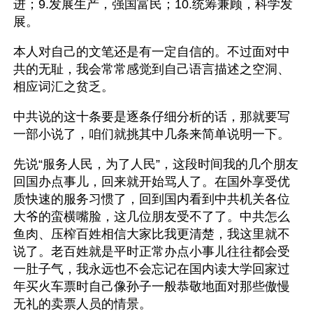
进；9.发展生产，强国富民；10.统筹兼顾，科学发
展。
本人对自己的文笔还是有一定自信的。不过面对中
共的无耻，我会常常感觉到自己语言描述之空洞、
相应词汇之贫乏。
中共说的这十条要是逐条仔细分析的话，那就要写
一部小说了，咱们就挑其中几条来简单说明一下。
先说“服务人民，为了人民”，这段时间我的几个朋友
回国办点事儿，回来就开始骂人了。在国外享受优
质快速的服务习惯了，回到国内看到中共机关各位
大爷的蛮横嘴脸，这几位朋友受不了了。中共怎么
鱼肉、压榨百姓相信大家比我更清楚，我这里就不
说了。老百姓就是平时正常办点小事儿往往都会受
一肚子气，我永远也不会忘记在国内读大学回家过
年买火车票时自己像孙子一般恭敬地面对那些傲慢
无礼的卖票人员的情景。