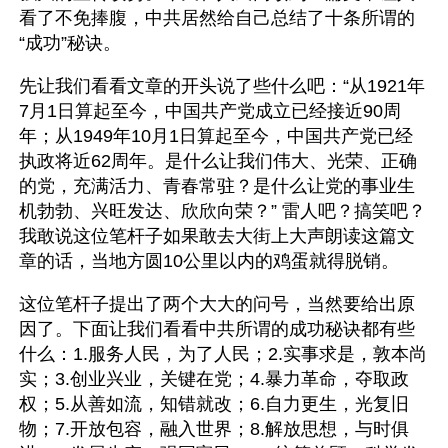
看了不免捧腹，中共居然给自己总结了十条所谓的
“成功”秘诀。
先让我们看看文章的开头说了些什么吧：“从1921年
7月1日算起至今，中国共产党成立已经接近90周
年；从1949年10月1日算起至今，中国共产党已经
执政将近62周年。是什么让我们伟大、光荣、正确
的党，充满活力、青春常驻？是什么让党的事业生
机勃勃、兴旺发达、欣欣向荣？” 雷人吧？搞笑吧？
我敢说这位笔杆子如果敢去大街上大声朗读这篇文
章的话，当地方圆10公里以内的鸡蛋就得脱销。
这位笔杆子提出了两个大大的问号，当然要给出原
因了。下面让我们看看中共所谓的成功秘诀都有些
什么：1.服务人民，为了人民；2.实事求是，敦本尚
实；3.创业兴业，关键在党；4.暴力革命，夺取政
权；5.从善如流，知错就改；6.自力更生，光复旧
物；7.开放包容，融入世界；8.解放思想，与时俱