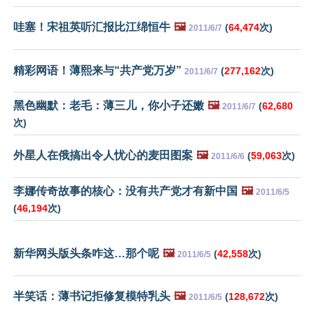
哇塞！宋祖英听汇报比江绵恒牛
🖼️
(
64,474
次)
2011/6/7
精彩网语！薄熙来与“共产党万岁”
(
277,162
次)
2011/6/7
黑色幽默：老毛：薄三儿，你小子还嫩
🖼️
(
62,680
2011/6/7
次)
外星人在俄搞出令人忧心的麦田图案
🖼️
(
59,063
次)
2011/6/6
李娜传奇故事的核心：没有共产党才有新中国
🖼️
2011/6/5
(
46,194
次)
新华网头版头条咋这…那个呢
🖼️
(
42,558
次)
2011/6/5
半笑话：薄书记拒修复模特乳头
🖼️
(
128,672
次)
2011/6/5