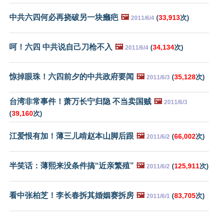
中共六四何必再挠破另一块癞疤
🖼️
(
33,913
次)
2011/6/4
呵！六四 中共说自己刀枪不入
🖼️
(
34,134
次)
2011/6/4
惊掉眼珠！六四前夕的中共政府要闻
🖼️
(
35,128
次)
2011/6/3
台湾非常事件！萧万长宁归隐 不当卖国贼
🖼️
2011/6/3
(
39,160
次)
江爱恨有加！薄三儿啃赵本山脚后跟
🖼️
(
66,002
次)
2011/6/2
半笑话：薄熙来没条件搞“近亲繁殖”
🖼️
(
125,911
次)
2011/6/2
看中张柏芝！李长春拆其婚姻赛拆房
🖼️
(
83,705
次)
2011/6/1