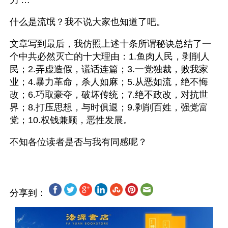
力’…”
什么是流氓？我不说大家也知道了吧。
文章写到最后，我仿照上述十条所谓秘诀总结了一
个中共必然灭亡的十大理由：1.鱼肉人民，剥削人
民；2.弄虚造假，谎话连篇；3.一党独裁，败我家
业；4.暴力革命，杀人如麻；5.从恶如流，绝不悔
改；6.巧取豪夺，破坏传统；7.绝不政改，对抗世
界；8.打压思想，与时俱退；9.剥削百姓，强党富
党；10.权钱兼顾，恶性发展。
分享到：