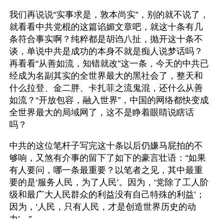
我们再说说“实事求是，敦本尚实”，别的就不说了，
就看看中共党棍的这篇谄媚文章吧，就这十条有几
条符合事实啊？纯粹都是胡诌八扯，抛开这十条不
谈，单说中共是成功的本身不就是痴人说梦话吗？
再看看“从善如流，知错就改”这一条，今天的中共已
经成为名副其实的全世界最大的黑社会了，整天和
什么拉登、金二胖、卡扎菲之流鬼混，还什么从善
如流？“开放包容，融入世界”，中国的网络都快变成
全世界最大的局域网了，这不是睁着眼睛说瞎话
吗？
中共的这位笔杆子写完这十条以后仍嫌马屁拍的不
够响，又煞有介事的留下了如下的豪言壮语：“如果
有人要问，哪一条最重要？以笔者之见，其中最重
要的是‘服务人民，为了人民’。因为，‘党除了工人阶
级和最广大人民群众的利益没有自己特殊的利益’；
因为，‘人民，只有人民，才是创造世界历史的动