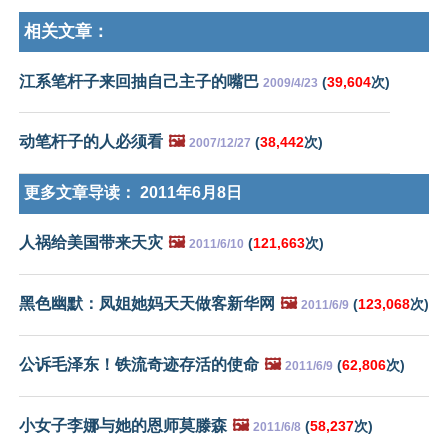
相关文章：
江系笔杆子来回抽自己主子的嘴巴
(
39,604
次)
2009/4/23
动笔杆子的人必须看
🖼️
(
38,442
次)
2007/12/27
更多文章导读：
2011年6月8日
人祸给美国带来天灾
🖼️
(
121,663
次)
2011/6/10
黑色幽默：凤姐她妈天天做客新华网
🖼️
(
123,068
次)
2011/6/9
公诉毛泽东！铁流奇迹存活的使命
🖼️
(
62,806
次)
2011/6/9
小女子李娜与她的恩师莫滕森
🖼️
(
58,237
次)
2011/6/8