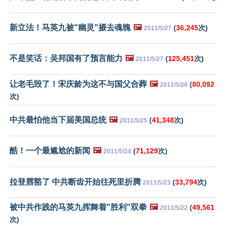
新立法！马英九被"幽灵"摄去魂魄
🖼️
(
36,245
次)
2011/5/27
不是笑话：吴邦国有了预言能力
🖼️
(
125,451
次)
2011/5/27
让老毛毁了！宋庆龄为这不与国父合葬
🖼️
(
80,092
2011/5/26
次)
中共最怕他当下届美国总统
🖼️
(
41,348
次)
2011/5/25
酷！一个最尴尬的新闻
🖼️
(
71,129
次)
2011/5/24
拉登唇豁了 中共断齿开始往死里折腾
(
33,794
次)
2011/5/23
被中共作践的马英九挥舞着"胜利"双拳
🖼️
(
49,561
2011/5/22
次)