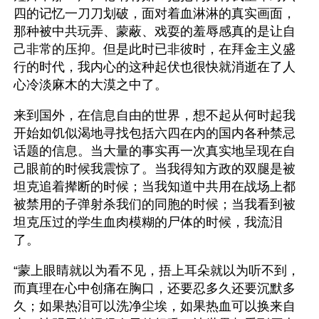
四的记忆一刀刀划破，面对着血淋淋的真实画面，
那种被中共玩弄、蒙蔽、戏耍的羞辱感真的是让自
己非常的压抑。但是此时已非彼时，在拜金主义盛
行的时代，我内心的这种起伏也很快就消逝在了人
心冷淡麻木的大漠之中了。
来到国外，在信息自由的世界，想不起从何时起我
开始如饥似渴地寻找包括六四在内的国内各种禁忌
话题的信息。当大量的事实再一次真实地呈现在自
己眼前的时候我震惊了。当我得知方政的双腿是被
坦克追着撵断的时候；当我知道中共用在战场上都
被禁用的子弹射杀我们的同胞的时候；当我看到被
坦克压过的学生血肉模糊的尸体的时候，我流泪
了。
“蒙上眼睛就以为看不见，捂上耳朵就以为听不到，
而真理在心中创痛在胸口，还要忍多久还要沉默多
久；如果热泪可以洗净尘埃，如果热血可以换来自