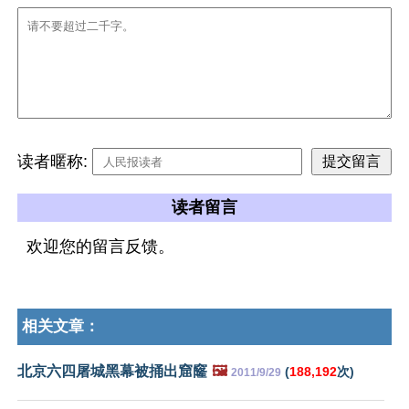
读者暱称:
读者留言
欢迎您的留言反馈。
相关文章：
北京六四屠城黑幕被捅出窟窿
🖼️
(
188,192
次)
2011/9/29