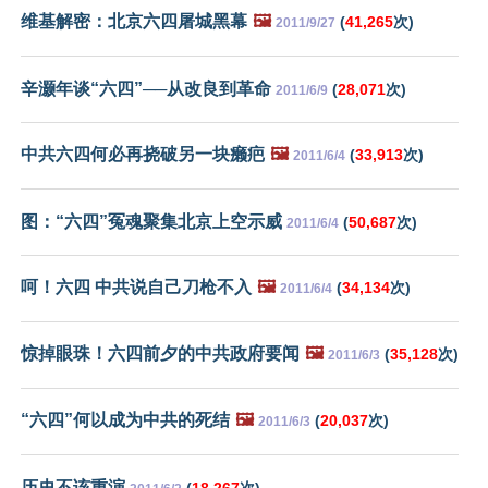
维基解密：北京六四屠城黑幕
🖼️
(
41,265
次)
2011/9/27
辛灏年谈“六四”──从改良到革命
(
28,071
次)
2011/6/9
中共六四何必再挠破另一块癞疤
🖼️
(
33,913
次)
2011/6/4
图：“六四”冤魂聚集北京上空示威
(
50,687
次)
2011/6/4
呵！六四 中共说自己刀枪不入
🖼️
(
34,134
次)
2011/6/4
惊掉眼珠！六四前夕的中共政府要闻
🖼️
(
35,128
次)
2011/6/3
“六四”何以成为中共的死结
🖼️
(
20,037
次)
2011/6/3
历史不该重演
(
18,267
次)