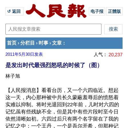
↺ 返回 
电子报
正體版
首页
分栏目
时事
文章
›
›
›
：
2011年5月30日
发表
人气：
20,237
是发出时代最强烈怒吼的时候了（图）
林子旭
【人民报消息】看看台历，又一个六四临近。想起
这一天，内心那种被中共长久蒙蔽羞辱后的愤怒着
实难以抑制。将时光退回到22年前，儿时对六四的
记忆虽有些残缺不全，但是其中有些片段时至今日
依然清晰如初。六四过后只有两个名字留在了我的
记忆之中：一个王丹，一个是吾尔开希，但那种记