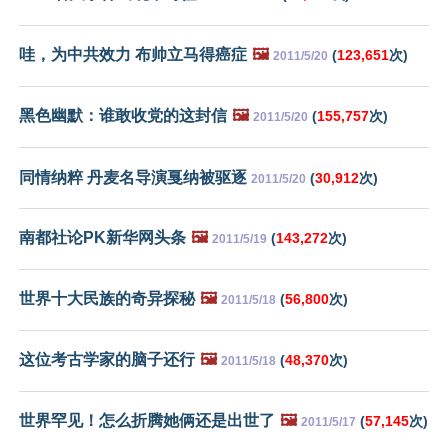
哇，为中共效力 布帅立马得癌症
🖼️
(
123,651
次)
2011/5/20
黑色幽默：谁敢收党的这封信
🖼️
(
155,757
次)
2011/5/20
同情纳粹 丹麦名导演戛纳被驱逐
(
30,912
次)
2011/5/20
南都社论PK新华网头条
🖼️
(
143,272
次)
2011/5/19
世界十大民族的奇异探秘
🖼️
(
56,800
次)
2011/5/18
这位考古学家的脑子还行
🖼️
(
48,370
次)
2011/5/18
世界罕见！怎么折腾她俩还是出世了
🖼️
(
57,145
次)
2011/5/17