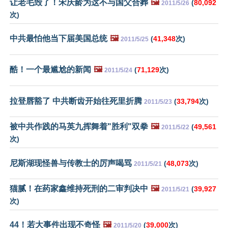
让老毛毁了！宋庆龄为这不与国父合葬
🖼️
(
80,092
2011/5/26
次)
中共最怕他当下届美国总统
🖼️
(
41,348
次)
2011/5/25
酷！一个最尴尬的新闻
🖼️
(
71,129
次)
2011/5/24
拉登唇豁了 中共断齿开始往死里折腾
(
33,794
次)
2011/5/23
被中共作践的马英九挥舞着"胜利"双拳
🖼️
(
49,561
2011/5/22
次)
尼斯湖现怪兽与传教士的厉声喝骂
(
48,073
次)
2011/5/21
猫腻！在药家鑫维持死刑的二审判决中
🖼️
(
39,927
2011/5/21
次)
44！若大事件出现不奇怪
🖼️
(
39,000
次)
2011/5/20