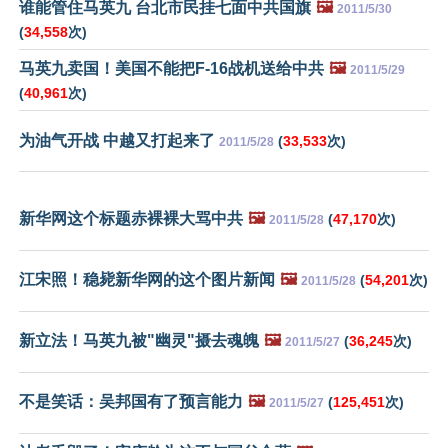
谁能管住马英九 台北市民挂七面中共国旗
🖼️
2011/5/30
(
34,558
次)
马英九卖国！美国不能把F-16战机送给中共
🖼️
2011/5/29
(
40,961
次)
为油气开战 中越又打起来了
(
33,533
次)
2011/5/28
新华网这个标题赤裸裸大骂中共
🖼️
(
47,170
次)
2011/5/28
江宋照！稳毙新华网的这个图片新闻
🖼️
(
54,201
次)
2011/5/28
新立法！马英九被"幽灵"摄去魂魄
🖼️
(
36,245
次)
2011/5/27
不是笑话：吴邦国有了预言能力
🖼️
(
125,451
次)
2011/5/27