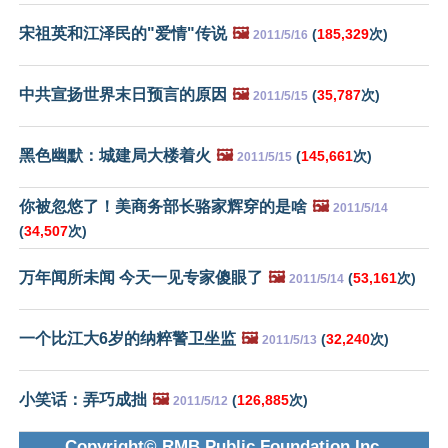
宋祖英和江泽民的"爱情"传说
🖼️
(
185,329
次)
2011/5/16
中共宣扬世界末日预言的原因
🖼️
(
35,787
次)
2011/5/15
黑色幽默：城建局大楼着火
🖼️
(
145,661
次)
2011/5/15
你被忽悠了！美商务部长骆家辉穿的是啥
🖼️
2011/5/14
(
34,507
次)
万年闻所未闻 今天一见专家傻眼了
🖼️
(
53,161
次)
2011/5/14
一个比江大6岁的纳粹警卫坐监
🖼️
(
32,240
次)
2011/5/13
小笑话：弄巧成拙
🖼️
(
126,885
次)
2011/5/12
Copyright© RMB Public Foundation Inc.