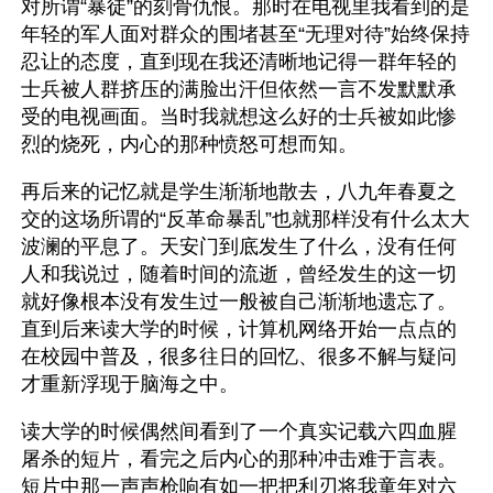
对所谓“暴徒”的刻骨仇恨。那时在电视里我看到的是
年轻的军人面对群众的围堵甚至“无理对待”始终保持
忍让的态度，直到现在我还清晰地记得一群年轻的
士兵被人群挤压的满脸出汗但依然一言不发默默承
受的电视画面。当时我就想这么好的士兵被如此惨
烈的烧死，内心的那种愤怒可想而知。
再后来的记忆就是学生渐渐地散去，八九年春夏之
交的这场所谓的“反革命暴乱”也就那样没有什么太大
波澜的平息了。天安门到底发生了什么，没有任何
人和我说过，随着时间的流逝，曾经发生的这一切
就好像根本没有发生过一般被自己渐渐地遗忘了。
直到后来读大学的时候，计算机网络开始一点点的
在校园中普及，很多往日的回忆、很多不解与疑问
才重新浮现于脑海之中。
读大学的时候偶然间看到了一个真实记载六四血腥
屠杀的短片，看完之后内心的那种冲击难于言表。
短片中那一声声枪响有如一把把利刃将我童年对六