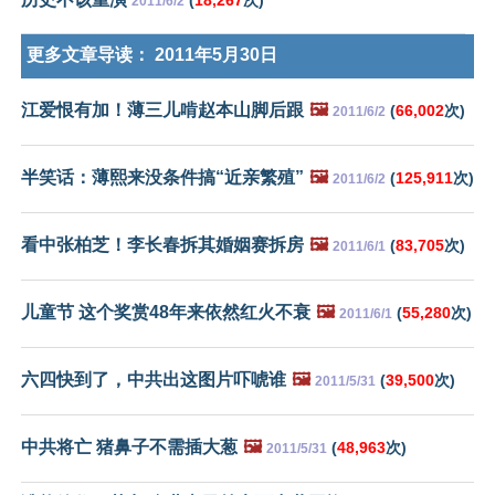
2011/6/2
更多文章导读：
2011年5月30日
江爱恨有加！薄三儿啃赵本山脚后跟
🖼️
(
66,002
次)
2011/6/2
半笑话：薄熙来没条件搞“近亲繁殖”
🖼️
(
125,911
次)
2011/6/2
看中张柏芝！李长春拆其婚姻赛拆房
🖼️
(
83,705
次)
2011/6/1
儿童节 这个奖赏48年来依然红火不衰
🖼️
(
55,280
次)
2011/6/1
六四快到了，中共出这图片吓唬谁
🖼️
(
39,500
次)
2011/5/31
中共将亡 猪鼻子不需插大葱
🖼️
(
48,963
次)
2011/5/31