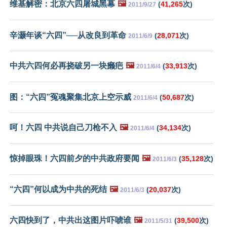
维基解密：北京六四屠城黑幕
🖼️
(
41,265
次)
2011/9/27
辛灏年谈“六四”──从改良到革命
(
28,071
次)
2011/6/9
中共六四何必再挠破另一块癞疤
🖼️
(
33,913
次)
2011/6/4
图：“六四”冤魂聚集北京上空示威
(
50,687
次)
2011/6/4
呵！六四 中共说自己刀枪不入
🖼️
(
34,134
次)
2011/6/4
惊掉眼珠！六四前夕的中共政府要闻
🖼️
(
35,128
次)
2011/6/3
“六四”何以成为中共的死结
🖼️
(
20,037
次)
2011/6/3
六四快到了，中共出这图片吓唬谁
🖼️
(
39,500
次)
2011/5/31