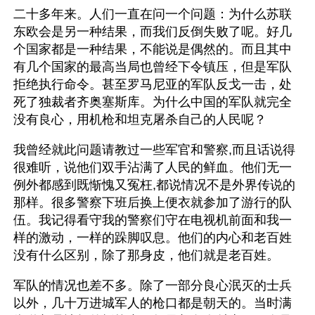
二十多年来。人们一直在问一个问题：为什么苏联
东欧会是另一种结果，而我们反倒失败了呢。好几
个国家都是一种结果，不能说是偶然的。而且其中
有几个国家的最高当局也曾经下令镇压，但是军队
拒绝执行命令。甚至罗马尼亚的军队反戈一击，处
死了独裁者齐奥塞斯库。为什么中国的军队就完全
没有良心，用机枪和坦克屠杀自己的人民呢？
我曾经就此问题请教过一些军官和警察,而且话说得
很难听，说他们双手沾满了人民的鲜血。他们无一
例外都感到既惭愧又冤枉,都说情况不是外界传说的
那样。很多警察下班后换上便衣就参加了游行的队
伍。我记得看守我的警察们守在电视机前面和我一
样的激动，一样的跺脚叹息。他们的内心和老百姓
没有什么区别，除了那身皮，他们就是老百姓。
军队的情况也差不多。除了一部分良心泯灭的士兵
以外，几十万进城军人的枪口都是朝天的。当时满