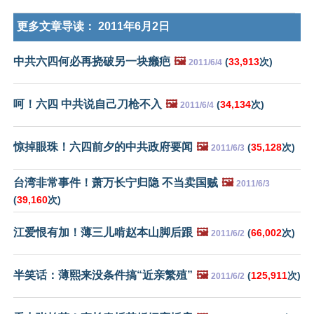
更多文章导读：
2011年6月2日
中共六四何必再挠破另一块癞疤
🖼️
(
33,913
次)
2011/6/4
呵！六四 中共说自己刀枪不入
🖼️
(
34,134
次)
2011/6/4
惊掉眼珠！六四前夕的中共政府要闻
🖼️
(
35,128
次)
2011/6/3
台湾非常事件！萧万长宁归隐 不当卖国贼
🖼️
2011/6/3
(
39,160
次)
江爱恨有加！薄三儿啃赵本山脚后跟
🖼️
(
66,002
次)
2011/6/2
半笑话：薄熙来没条件搞“近亲繁殖”
🖼️
(
125,911
次)
2011/6/2