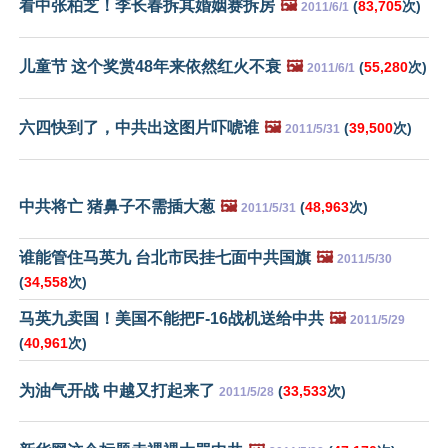
看中张柏芝！李长春拆其婚姻赛拆房
🖼️
(
83,705
次)
2011/6/1
儿童节 这个奖赏48年来依然红火不衰
🖼️
(
55,280
次)
2011/6/1
六四快到了，中共出这图片吓唬谁
🖼️
(
39,500
次)
2011/5/31
中共将亡 猪鼻子不需插大葱
🖼️
(
48,963
次)
2011/5/31
谁能管住马英九 台北市民挂七面中共国旗
🖼️
2011/5/30
(
34,558
次)
马英九卖国！美国不能把F-16战机送给中共
🖼️
2011/5/29
(
40,961
次)
为油气开战 中越又打起来了
(
33,533
次)
2011/5/28