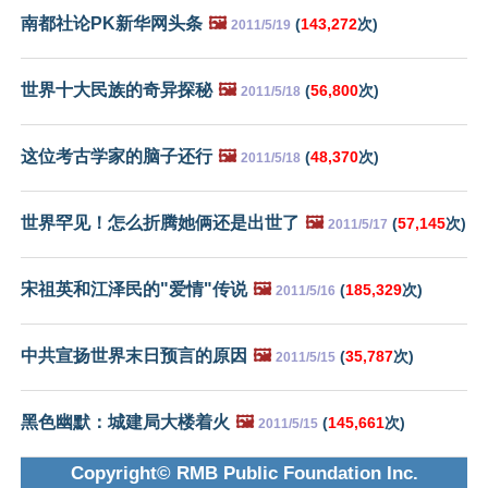
南都社论PK新华网头条
🖼️
(
143,272
次)
2011/5/19
世界十大民族的奇异探秘
🖼️
(
56,800
次)
2011/5/18
这位考古学家的脑子还行
🖼️
(
48,370
次)
2011/5/18
世界罕见！怎么折腾她俩还是出世了
🖼️
(
57,145
次)
2011/5/17
宋祖英和江泽民的"爱情"传说
🖼️
(
185,329
次)
2011/5/16
中共宣扬世界末日预言的原因
🖼️
(
35,787
次)
2011/5/15
黑色幽默：城建局大楼着火
🖼️
(
145,661
次)
2011/5/15
Copyright© RMB Public Foundation Inc.