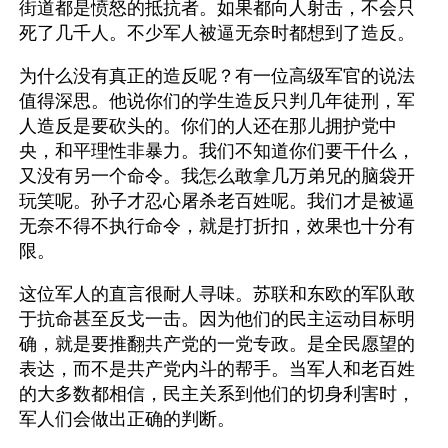
街道都是愤怒的抵抗者。如果都向人射击，不会只
死了几千人。不少军人被逼无奈时都想到了造反。
为什么没有真正的造反呢？有一位高级军官的说法
值得深思。他说你们的学生造反只判几年徒刑，军
人造反是要砍头的。你们的人还在那儿拥护党中
央，和平理性非暴力。我们不知道你们要干什么，
又没有另一个命令。我怎么敢拿几万弟兄的脑袋开
玩笑呢。孙子才忍心屠杀老百姓呢。我们才是被逼
无奈不得不执行命令，就是打折扣，效果也十分有
限。
这位军人的直言很耐人寻味。苏联和东欧的军队敢
于抗命甚至反戈一击。因为他们的民主运动目标明
确，就是要推翻共产党的一党专政。是全民愿望的
表达，而不是共产党内斗的帮手。当军人和老百姓
的大多数都相信，民主关系到他们的切身利害时，
军人们会做出正确的判断。