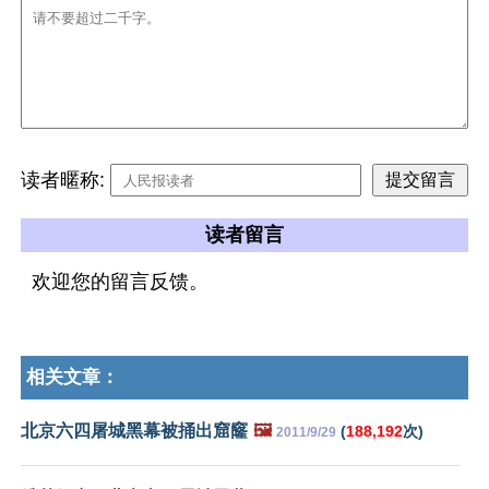
读者暱称:
读者留言
欢迎您的留言反馈。
相关文章：
北京六四屠城黑幕被捅出窟窿
🖼️
(
188,192
次)
2011/9/29