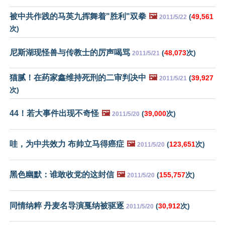
被中共作践的马英九挥舞着"胜利"双拳
🖼️
(
49,561
2011/5/22
次)
尼斯湖现怪兽与传教士的厉声喝骂
(
48,073
次)
2011/5/21
猫腻！在药家鑫维持死刑的二审判决中
🖼️
(
39,927
2011/5/21
次)
44！若大事件出现不奇怪
🖼️
(
39,000
次)
2011/5/20
哇，为中共效力 布帅立马得癌症
🖼️
(
123,651
次)
2011/5/20
黑色幽默：谁敢收党的这封信
🖼️
(
155,757
次)
2011/5/20
同情纳粹 丹麦名导演戛纳被驱逐
(
30,912
次)
2011/5/20