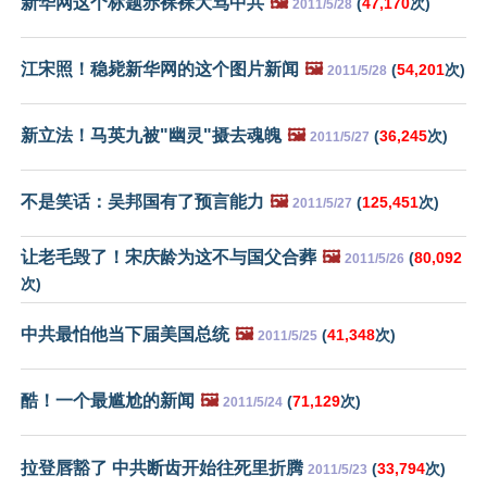
新华网这个标题赤裸裸大骂中共
🖼️
(
47,170
次)
2011/5/28
江宋照！稳毙新华网的这个图片新闻
🖼️
(
54,201
次)
2011/5/28
新立法！马英九被"幽灵"摄去魂魄
🖼️
(
36,245
次)
2011/5/27
不是笑话：吴邦国有了预言能力
🖼️
(
125,451
次)
2011/5/27
让老毛毁了！宋庆龄为这不与国父合葬
🖼️
(
80,092
2011/5/26
次)
中共最怕他当下届美国总统
🖼️
(
41,348
次)
2011/5/25
酷！一个最尴尬的新闻
🖼️
(
71,129
次)
2011/5/24
拉登唇豁了 中共断齿开始往死里折腾
(
33,794
次)
2011/5/23