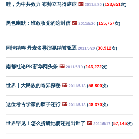
哇，为中共效力 布帅立马得癌症
🖼️
(
123,651
次)
2011/5/20
黑色幽默：谁敢收党的这封信
🖼️
(
155,757
次)
2011/5/20
同情纳粹 丹麦名导演戛纳被驱逐
(
30,912
次)
2011/5/20
南都社论PK新华网头条
🖼️
(
143,272
次)
2011/5/19
世界十大民族的奇异探秘
🖼️
(
56,800
次)
2011/5/18
这位考古学家的脑子还行
🖼️
(
48,370
次)
2011/5/18
世界罕见！怎么折腾她俩还是出世了
🖼️
(
57,145
次)
2011/5/17