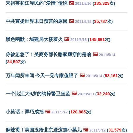
宋祖英和江泽民的"爱情"传说
🖼️
(
185,329
次)
2011/5/16
中共宣扬世界末日预言的原因
🖼️
(
35,787
次)
2011/5/15
黑色幽默：城建局大楼着火
🖼️
(
145,661
次)
2011/5/15
你被忽悠了！美商务部长骆家辉穿的是啥
🖼️
2011/5/14
(
34,507
次)
万年闻所未闻 今天一见专家傻眼了
🖼️
(
53,161
次)
2011/5/14
一个比江大6岁的纳粹警卫坐监
🖼️
(
32,240
次)
2011/5/13
小笑话：弄巧成拙
🖼️
(
126,885
次)
2011/5/12
麻辣烫！英国没给北京送这道小菜儿
🖼️
(
31,579
次)
2011/5/12