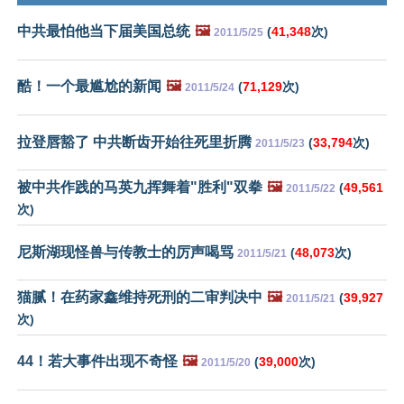
中共最怕他当下届美国总统
🖼️
(
41,348
次)
2011/5/25
酷！一个最尴尬的新闻
🖼️
(
71,129
次)
2011/5/24
拉登唇豁了 中共断齿开始往死里折腾
(
33,794
次)
2011/5/23
被中共作践的马英九挥舞着"胜利"双拳
🖼️
(
49,561
2011/5/22
次)
尼斯湖现怪兽与传教士的厉声喝骂
(
48,073
次)
2011/5/21
猫腻！在药家鑫维持死刑的二审判决中
🖼️
(
39,927
2011/5/21
次)
44！若大事件出现不奇怪
🖼️
(
39,000
次)
2011/5/20