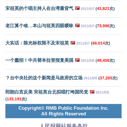
宋祖英的个唱主持人在台湾最背气
🖼️
(
41,821
次)
2011/5/7
老江算个啥…本山与祖英四眼暧昧
🖼️
(
73,996
次)
2011/5/7
大实话：陈光标权限不及宋祖英
🖼️
(
66,014
次)
2011/5/7
一个蠢招！中共替本拉登报复美国
🖼️
(
49,456
次)
2011/5/6
？台中央社的这个新闻是马政府的立场
(
37,205
次)
2011/5/5
郎朗白宫反美 宋祖英台北拟唱打垮国民党
🖼️
2011/5/5
(
133,191
次)
Copyright© RMB Public Foundation Inc.
All Rights Reserved
人民报网站服务条款