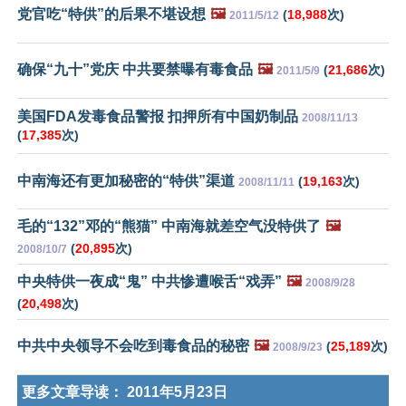
党官吃“特供”的后果不堪设想
🖼️
(
18,988
次)
2011/5/12
确保“九十”党庆 中共要禁曝有毒食品
🖼️
(
21,686
次)
2011/5/9
美国FDA发毒食品警报 扣押所有中国奶制品
2008/11/13
(
17,385
次)
中南海还有更加秘密的“特供”渠道
(
19,163
次)
2008/11/11
毛的“132”邓的“熊猫” 中南海就差空气没特供了
🖼️
(
20,895
次)
2008/10/7
中央特供一夜成“鬼” 中共惨遭喉舌“戏弄”
🖼️
2008/9/28
(
20,498
次)
中共中央领导不会吃到毒食品的秘密
🖼️
(
25,189
次)
2008/9/23
更多文章导读：
2011年5月23日