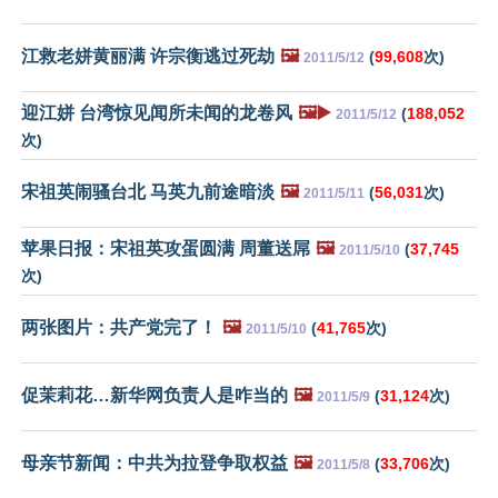
江救老姘黄丽满 许宗衡逃过死劫
🖼️
(
99,608
次)
2011/5/12
迎江姘 台湾惊见闻所未闻的龙卷风
🖼️▶️
(
188,052
2011/5/12
次)
宋祖英闹骚台北 马英九前途暗淡
🖼️
(
56,031
次)
2011/5/11
苹果日报：宋祖英攻蛋圆满 周董送屌
🖼️
(
37,745
2011/5/10
次)
两张图片：共产党完了！
🖼️
(
41,765
次)
2011/5/10
促茉莉花…新华网负责人是咋当的
🖼️
(
31,124
次)
2011/5/9
母亲节新闻：中共为拉登争取权益
🖼️
(
33,706
次)
2011/5/8