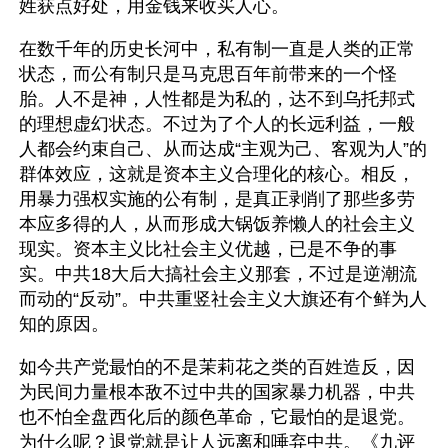
姓获点好处，用金钱来收买人心。
在数千年的历史长河中，私有制一直是人类的正常
状态，而公有制只是马克思百年前带来的一个怪
胎。人不是神，人性都是为私的，达不到乌托邦式
的理想虚幻状态。不过为了个人的长远利益，一般
人都会约束自己、从而达成“主观为己、客观为人”的
群体效应，这就是资本主义合理化的核心。相反，
用暴力强权实施的公有制，是真正剥削了那些多劳
本应多得的人，从而形成大锅饭养懒人的社会主义
现实。资本主义比社会主义优越，已是不争的事
实。中共18大后大搞社会主义那套，不过是逆潮流
而动的“反动”。中共重竖社会主义大旗还有个鲜为人
知的原因。
如今共产党最怕的不是茉莉花之类的百姓造反，因
为民间力量根本敌不过中共的国家暴力机器，中共
也不怕全盘西化后的颜色革命，它最怕的是退党。
为什么呢？退党就是让人远离和唾弃中共。《九评