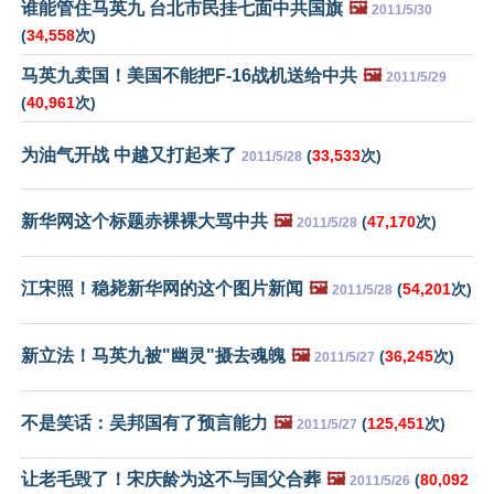
谁能管住马英九 台北市民挂七面中共国旗
🖼️
2011/5/30
(
34,558
次)
马英九卖国！美国不能把F-16战机送给中共
🖼️
2011/5/29
(
40,961
次)
为油气开战 中越又打起来了
(
33,533
次)
2011/5/28
新华网这个标题赤裸裸大骂中共
🖼️
(
47,170
次)
2011/5/28
江宋照！稳毙新华网的这个图片新闻
🖼️
(
54,201
次)
2011/5/28
新立法！马英九被"幽灵"摄去魂魄
🖼️
(
36,245
次)
2011/5/27
不是笑话：吴邦国有了预言能力
🖼️
(
125,451
次)
2011/5/27
让老毛毁了！宋庆龄为这不与国父合葬
🖼️
(
80,092
2011/5/26