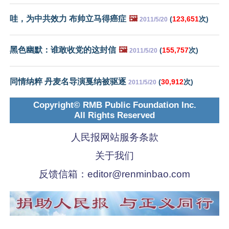
哇，为中共效力 布帅立马得癌症
🖼️
(
123,651
次)
2011/5/20
黑色幽默：谁敢收党的这封信
🖼️
(
155,757
次)
2011/5/20
同情纳粹 丹麦名导演戛纳被驱逐
(
30,912
次)
2011/5/20
Copyright© RMB Public Foundation Inc.
All Rights Reserved
人民报网站服务条款
关于我们
反馈信箱：
editor@renminbao.com