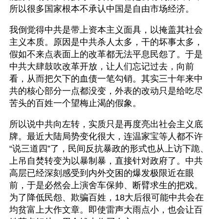
所以很多国家根本不承认中国是自由市场经济。
我倒觉得中共是带上资本主义面具，以掩盖其社会
主义本质。原因是中共杀人太多，干的坏事太多，
假如不来点表面上的改革都无法平息民怨了。于是
中共大肆鼓吹改革开放，让人们忘记过去，向前
看，从而把欠下的血债一笔勾销。其实三十年来中
共的核心部分一点都没变，外表的改动只是给吃尽
苦头的百姓一个望梅止渴的假象。
所以说中共向左转，实质只是再度亮出社会主义底
牌。最近大陆局势变化很大，连温家宝等人都不许
“说三道四”了，民间反抗暴政的形式也从上访下跪、
上吊自焚转变为以暴制暴，直接针对政府了。中共
高层已经深刻感受到内外交困的爆发极限近在眼
前，于是必然会上演舍车保帅、断臂求生的把戏。
为了降低民怨、欺骗百姓，18大后很可能中共会在
均贫富上大作文章。即使雷声大雨点小，也会让百