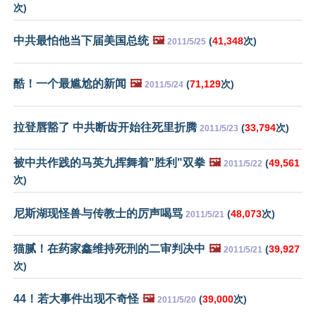
次)
中共最怕他当下届美国总统
🖼️
(
41,348
次)
2011/5/25
酷！一个最尴尬的新闻
🖼️
(
71,129
次)
2011/5/24
拉登唇豁了 中共断齿开始往死里折腾
(
33,794
次)
2011/5/23
被中共作践的马英九挥舞着"胜利"双拳
🖼️
(
49,561
2011/5/22
次)
尼斯湖现怪兽与传教士的厉声喝骂
(
48,073
次)
2011/5/21
猫腻！在药家鑫维持死刑的二审判决中
🖼️
(
39,927
2011/5/21
次)
44！若大事件出现不奇怪
🖼️
(
39,000
次)
2011/5/20