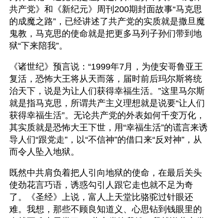
共产党》和《新纪元》周刊200期封面故事“马克思
的成魔之路”，已经讲述了共产党的实质就是撒旦魔
鬼教，马克思的使命就是把更多马列子孙们带到地
狱“下来陪我”。
《诸世纪》预言说：“1999年7月，为使安哥鲁亚王
复活，恐怖大王将从天而落，届时前后玛尔斯将统
治天下，说是为让人们获得幸福生活。”这里马尔斯
就是指马克思，所谓共产主义理想就是说要“让人们
获得幸福生活”。无论共产党的外表如何千变万化，
其实质就是恐怖大王下世，用“幸福生活”的谎言来诱
导人们“跟党走”，以“不信神”的借口来“反对神”，从
而令人坠入地狱。
既然中共肩负着把人引向地狱的使命，在最后关头
使劲花言巧语，诱惑勾引人跟它走也就不足为奇
了。《圣经》上说，富人上天堂比骆驼过针眼还
难。我想，那些不顾良知道义、心思钻到钱眼里的