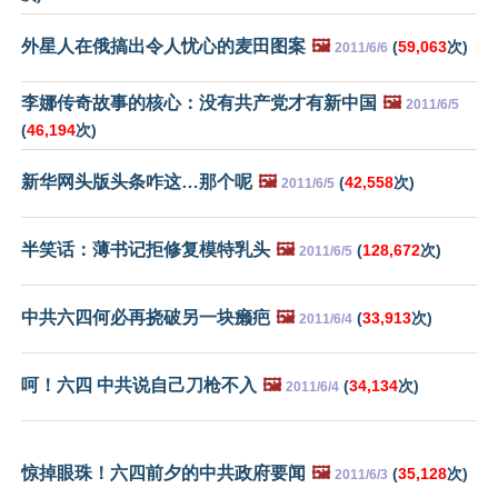
外星人在俄搞出令人忧心的麦田图案
🖼️
(
59,063
次)
2011/6/6
李娜传奇故事的核心：没有共产党才有新中国
🖼️
2011/6/5
(
46,194
次)
新华网头版头条咋这…那个呢
🖼️
(
42,558
次)
2011/6/5
半笑话：薄书记拒修复模特乳头
🖼️
(
128,672
次)
2011/6/5
中共六四何必再挠破另一块癞疤
🖼️
(
33,913
次)
2011/6/4
呵！六四 中共说自己刀枪不入
🖼️
(
34,134
次)
2011/6/4
惊掉眼珠！六四前夕的中共政府要闻
🖼️
(
35,128
次)
2011/6/3