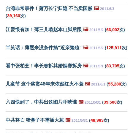
台湾非常事件！萧万长宁归隐 不当卖国贼
🖼️
2011/6/3
(
39,160
次)
江爱恨有加！薄三儿啃赵本山脚后跟
🖼️
(
66,002
次)
2011/6/2
半笑话：薄熙来没条件搞“近亲繁殖”
🖼️
(
125,911
次)
2011/6/2
看中张柏芝！李长春拆其婚姻赛拆房
🖼️
(
83,705
次)
2011/6/1
儿童节 这个奖赏48年来依然红火不衰
🖼️
(
55,280
次)
2011/6/1
六四快到了，中共出这图片吓唬谁
🖼️
(
39,500
次)
2011/5/31
中共将亡 猪鼻子不需插大葱
🖼️
(
48,963
次)
2011/5/31