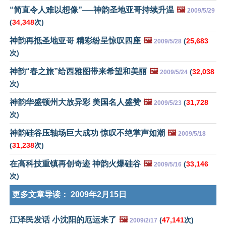
“简直令人难以想像”──神韵圣地亚哥持续升温
🖼️
2009/5/29
(
34,348
次)
神韵再抵圣地亚哥 精彩纷呈惊叹四座
🖼️
(
25,683
2009/5/28
次)
神韵“春之旅”给西雅图带来希望和美丽
🖼️
(
32,038
2009/5/24
次)
神韵华盛顿州大放异彩 美国名人盛赞
🖼️
(
31,728
2009/5/23
次)
神韵硅谷压轴场巨大成功 惊叹不绝掌声如潮
🖼️
2009/5/18
(
31,238
次)
在高科技重镇再创奇迹 神韵火爆硅谷
🖼️
(
33,146
2009/5/16
次)
更多文章导读：
2009年2月15日
江泽民发话 小沈阳的厄运来了
🖼️
(
47,141
次)
2009/2/17