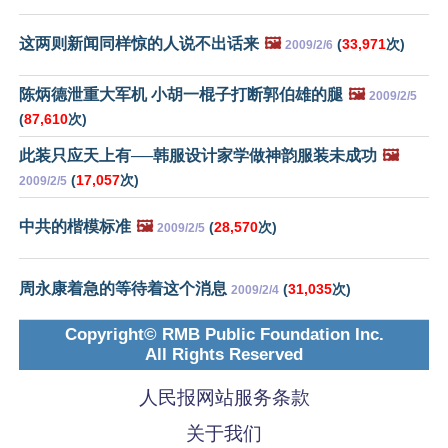
这两则新闻同样惊的人说不出话来
🖼️
(
33,971
次)
2009/2/6
陈炳德泄重大军机 小胡一棍子打断郭伯雄的腿
🖼️
2009/2/5
(
87,610
次)
此装只应天上有──韩服设计家学做神韵服装未成功
🖼️
(
17,057
次)
2009/2/5
中共的楷模标准
🖼️
(
28,570
次)
2009/2/5
周永康着急的等待着这个消息
(
31,035
次)
2009/2/4
Copyright© RMB Public Foundation Inc.
All Rights Reserved
人民报网站服务条款
关于我们