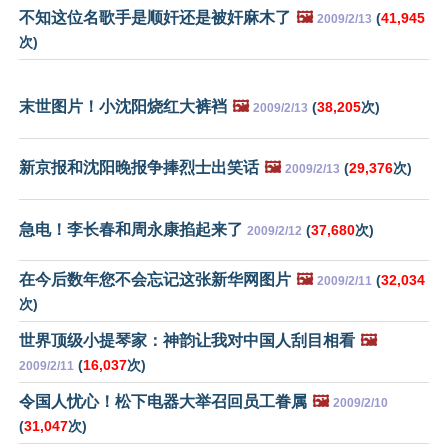
不知这位名歌手是顺奸还是被奸麻木了
🖼️
(
41,945
2009/2/13
次)
末世图片！小沈阳烧红大裤裆
🖼️
(
38,205
次)
2009/2/13
新京报和沈阳晚报争捧烈士出笑话
🖼️
(
29,376
次)
2009/2/13
急电！李长春和周永康掐起来了
(
37,680
次)
2009/2/12
在今后数年您不会忘记这张新华网图片
🖼️
(
32,034
2009/2/11
次)
世界顶级小提琴家：神韵让我对中国人刮目相看
🖼️
(
16,037
次)
2009/2/11
令国人忧心！松下电器大举召回员工眷属
🖼️
2009/2/10
(
31,047
次)