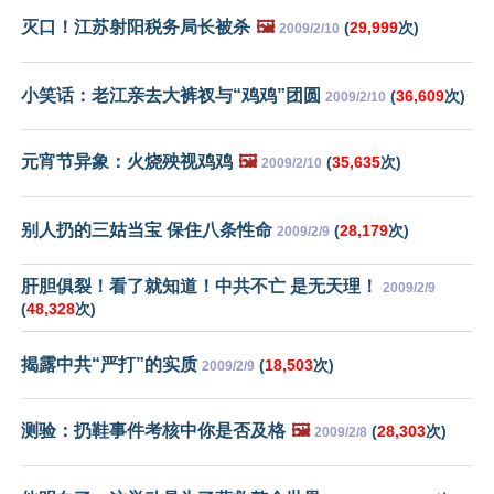
灭口！江苏射阳税务局长被杀
🖼️
(
29,999
次)
2009/2/10
小笑话：老江亲去大裤衩与“鸡鸡”团圆
(
36,609
次)
2009/2/10
元宵节异象：火烧殃视鸡鸡
🖼️
(
35,635
次)
2009/2/10
别人扔的三姑当宝 保住八条性命
(
28,179
次)
2009/2/9
肝胆俱裂！看了就知道！中共不亡 是无天理！
2009/2/9
(
48,328
次)
揭露中共“严打”的实质
(
18,503
次)
2009/2/9
测验：扔鞋事件考核中你是否及格
🖼️
(
28,303
次)
2009/2/8