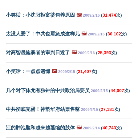
小笑话：小沈阳拒富婆包养原因
🖼️
(
31,474
次)
2009/2/16
太没人爱了！中共也甭急成这样儿
🖼️
(
30,102
次)
2009/2/16
对高智晟施暴者的审判日近了
🖼️
(
25,393
次)
2009/2/16
小笑话：一点点遗憾
🖼️
(
21,407
次)
2009/2/15
几个对下体尤有独钟的中共政治局要员
(
44,007
次)
2009/2/15
中共彻底完蛋！神韵华府站票售罄
(
27,181
次)
2009/2/15
江的肿泡脸和越来越萎缩的肢体
🖼️
(
40,743
次)
2009/2/14