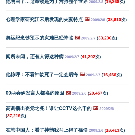
他明白了…这举动是为了营救整个世界
(
19,268
次)
2009/2/8
心理学家研究江宋后发现的夫妻特点
🖼️
(
38,610
次)
2009/2/8
奥运纪念钞预示的灾难已经降临
🖼️
(
33,236
次)
2009/2/7
闻所未闻，还有人得这种病
(
41,202
次)
2009/2/7
他惊呼：不看神韵死了一定会后悔
🖼️
(
16,466
次)
2009/2/7
09两会俩发言人都换的原因
🖼️
(
29,457
次)
2009/2/6
高调播出丧党之兆！谁让CCTV这么干的
🖼️
2009/2/6
(
37,219
次)
在韩中国人：看了神韵我马上得了福份
(
16,413
次)
2009/2/6