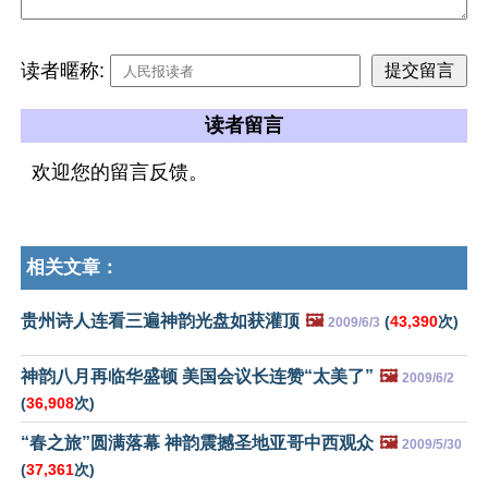
读者暱称:
读者留言
欢迎您的留言反馈。
相关文章：
贵州诗人连看三遍神韵光盘如获灌顶
🖼️
(
43,390
次)
2009/6/3
神韵八月再临华盛顿 美国会议长连赞“太美了”
🖼️
2009/6/2
(
36,908
次)
“春之旅”圆满落幕 神韵震撼圣地亚哥中西观众
🖼️
2009/5/30
(
37,361
次)