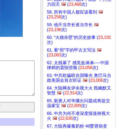
力回天
🖼️
(
23,468
次)
58. 所有中国人都应该看到
🖼️
(
23,258
次)
59. 他不当市长谁当市长
🖼️
(
23,196
次)
60. “火烧赤壁”的历史故事 (
23,192
次)
61. 看“邪”字的甲古文写法
🖼️
(
23,083
次)
62. 太残暴了 感觉血淋淋──中国
律师的震惊愤慨 (
23,056
次)
63. 中共欺骗联合国曝光 奥巴马当
政美国会首次听证
🖼️
(
23,006
次)
64. 大陆网友评央视大火 既幽默又
智慧
🖼️
(
22,914
次)
65. 新唐人对华播出问题或将提交
温家宝
🖼️
(
22,899
次)
66. 中共为何不准深度报道殃视大
火
🖼️
(
22,635
次)
67. 大陆再爆毒奶粉 48婴肾病变