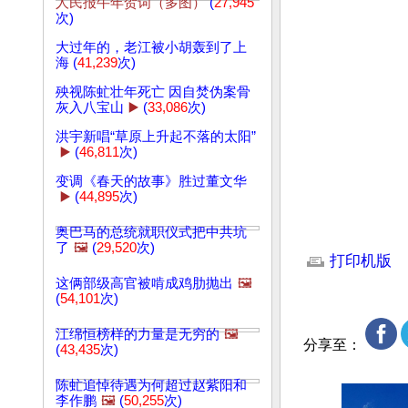
人民报牛年贺词（多图）
(
27,945
次)
大过年的，老江被小胡轰到了上
海 (
41,239
次)
殃视陈虻壮年死亡 因自焚伪案骨
灰入八宝山
▶️
(
33,086
次)
洪宇新唱“草原上升起不落的太阳”
▶️
(
46,811
次)
变调《春天的故事》胜过董文华
▶️
(
44,895
次)
奥巴马的总统就职仪式把中共坑
文章网址: http://w
了
🖼️
(
29,520
次)
打印机版
这俩部级高官被啃成鸡肋抛出
🖼️
(
54,101
次)
江绵恒榜样的力量是无穷的
🖼️
分享至：
(
43,435
次)
陈虻追悼待遇为何超过赵紫阳和
李作鹏
🖼️
(
50,255
次)