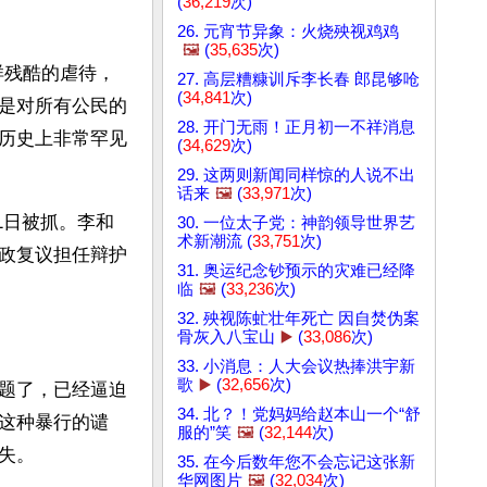
(
36,219
次)
26. 元宵节异象：火烧殃视鸡鸡
🖼️
(
35,635
次)
样残酷的虐待，
27. 高层糟糠训斥李长春 郎昆够呛
(
34,841
次)
是对所有公民的
28. 开门无雨！正月初一不祥消息
历史上非常罕见
(
34,629
次)
29. 这两则新闻同样惊的人说不出
话来
🖼️
(
33,971
次)
1日被抓。李和
30. 一位太子党：神韵领导世界艺
术新潮流 (
33,751
次)
政复议担任辩护
31. 奥运纪念钞预示的灾难已经降
临
🖼️
(
33,236
次)
32. 殃视陈虻壮年死亡 因自焚伪案
骨灰入八宝山
▶️
(
33,086
次)
33. 小消息：人大会议热捧洪宇新
歌
▶️
(
32,656
次)
题了，已经逼迫
34. 北？！党妈妈给赵本山一个“舒
这种暴行的谴
服的”笑
🖼️
(
32,144
次)
失。
35. 在今后数年您不会忘记这张新
华网图片
🖼️
(
32,034
次)