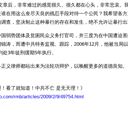
完文章后，非常难过的感觉很久、很久都在心头，非常悲哀。
是谁在用这么丧尽天良的残忍手段对待一个公民？我希望各方
的调查，坚决制止这种暴行的存在和发生，绝不允许让暴行出
中国弱势团体及贫困民众义务打官司，并三度为在中国遭迫害
锦涛，而遭中共特务监视、跟踪，2006年12月，他被当局以
判处3年徒刑缓期5年执行。
多正义律师都站出来为法轮功辩护，以唤醒更多的道德良知。
裂！看了就知道！中共不亡 是无天理！》
ao.com/rmb/articles/2009/2/9/49754.html