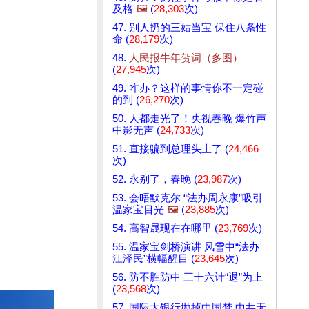
及格
🖼️
(
28,303
次)
47. 别人扔的三姑当宝 保住八条性
命 (
28,179
次)
48.
人民报牛年贺词（多图）
(
27,945
次)
49. 咋办？这样的事情你不一定碰
的到 (
26,270
次)
50. 人都走光了！央视春晚 爆竹声
中影无声 (
24,733
次)
51. 直接骗到总理头上了 (
24,466
次)
52. 永别了，春晚 (
23,987
次)
53. 会晤默克尔 “法办周永康”吸引
温家宝目光
🖼️
(
23,885
次)
54. 高智晟现在在哪里 (
23,769
次)
55. 温家宝剑桥演讲 风雪中“法办
江泽民”横幅醒目 (
23,645
次)
56. 防不胜防中 三十六计“退”为上
(
23,568
次)
57. 国际大银行抛掉中国梦 中共无