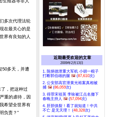
电击生殖器等非人
们多次代理法轮
现在最关心的是
世界有良知的人
近期最受欢迎的文章
2009年2月13日
架50多天，并遭
1. 陈炳德泄重大军机 小胡一棍子
打断郭伯雄的腿
🖼️
(
87,610
次)
2. 公安部高官泄黄光裕案真相被
捕
🖼️
(
86,059
次)
来了，把这种过
3. 得罪宋祖英 李咏被江点名撤下
更严重的虐待，因
春晚主持人
🖼️
(
57,094
次)
我希望全世界有
4. 肝胆俱裂！看了就知道！中共
不亡 是无天理！ (
48,328
次)
明负责？”