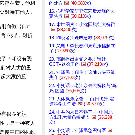
它存在着，他相
的处方
🖼️
(
40,080
次)
16. 心理学家研究江宋后发现的夫
会对待其他人。
妻特点
🖼️
(
38,610
次)
17. 末世图片！小沈阳烧红大裤裆
酷刑而做出自己
🖼️
(
38,205
次)
兽不如’，对折
18. 昨晚老江送医急救 (
38,075
次)
19. 急电！李长春和周永康掐起来
了 (
37,680
次)
做了？却没有受
20. 高调播出丧党之兆！谁让
CCTV这么干的
🖼️
(
37,219
次)
我们对人类的丑
21. 江泽民：顶住！这地方决不能
引起大家的反
失守 (
37,102
次)
22. 小笑话：老江亲去大裤衩与“鸡
鸡”团圆 (
36,609
次)
23. 人体飘浮之谜──白日飞升 震
惊科学工作者
🖼️
(
36,577
次)
24. 中共的末日不远了──中国北
经有很多的认
方出现大量条幅标语
🖼️
(
36,238
次)
性，是一种被人
25. 小笑话：江泽民急召御医
🖼️
是使中国的执政