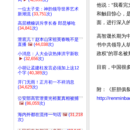
他说：“我看
一位太子党：神韵领导世界艺术
和触目惊心，
新潮流 (
33,751
次)
面，进行深入
高层糟糠训斥李长春 郎昆够呛
(
34,841
次)
高智晟长期为
泄底儿！赵本山宋祖英春晚不是
直播
🖼️
(
44,038
次)
书中共领导人胡
政权”的罪名被
小消息：人大会议热捧洪宇新歌
▶️
(
32,656
次)
目前，中国很
小胡让孟建柱发言必须加上这12
个字 (
40,389
次)
开门无雨！正月初一不祥消息
(
34,629
次)
附：《肝胆俱
http://renminb
公安部高官泄黄光裕案真相被捕
🖼️
(
86,059
次)
海内外都在流传一句话
🖼️
(
31,218
次)