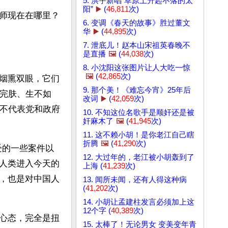
5. 洪宇新唱“草原上升起不落的太
阳”
▶️
(
46,811
次)
师现在在哪里？
6. 变调《春天的故事》胜过董文
华
▶️
(
44,895
次)
7. 泄底儿！赵本山宋祖英春晚不
是直播
🖼️
(
44,038
次)
8. 小沈阳这张图片让人大吃一惊
🖼️
(
42,865
次)
烟熏双眼，它们
9. 那个美！《难忘今宵》25年后
无完肤、生不如
改词
▶️
(
42,059
次)
绝不代表党和政府
10. 不知这位名歌手是顺奸还是被
奸麻木了
🖼️
(
41,945
次)
11. 这不赖小胡！是你老江自己瞎
折腾
🖼️
(
41,290
次)
受的一些案件以
12. 大过年的，老江被小胡轰到了
人类进入今天的
上海 (
41,239
次)
，也是对中国人
13. 闻所未闻，还有人得这种病
(
41,202
次)
14. 小胡让孟建柱发言必须加上这
12个字 (
40,389
次)
心态，完全是扭
15. 太棒了！无论男女 变美变年青