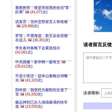
看图抢答：谁是宋祖英的合法“零
距离”
🖼️
(
41,071
次)
忒发言，当外交部发言人有啥难
🖼️
(
29,886
次)
罗浩，不需海选，新五朵金花都
在这儿
🖼️
(
36,351
次)
读者留言反馈
李长春对春晚下达紧急指示
(
42,061
次)
中共跳楼！新华网一篇奇文
🖼️
(
35,612
次)
不是小笑话：赵本山春晚台词曝
光
🖼️
(
41,315
次)
四年前，我受托为紫阳先生退了
读者暱称:
党
🖼️
(
41,550
次)
极品神韵已步入场场爆满的快车
道
🖼️
(
19,592
次)