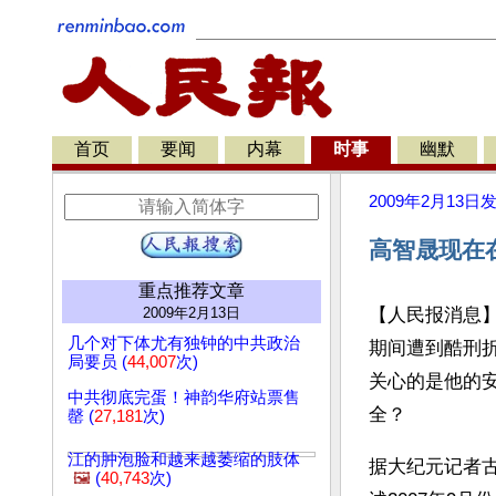
首页
要闻
内幕
时事
幽默
2009年2月13日
高智晟现在
重点推荐文章
2009年2月13日
【人民报消息
几个对下体尤有独钟的中共政治
期间遭到酷刑
局要员 (
44,007
次)
关心的是他的
中共彻底完蛋！神韵华府站票售
全？
罄 (
27,181
次)
江的肿泡脸和越来越萎缩的肢体
据大纪元记者
🖼️
(
40,743
次)