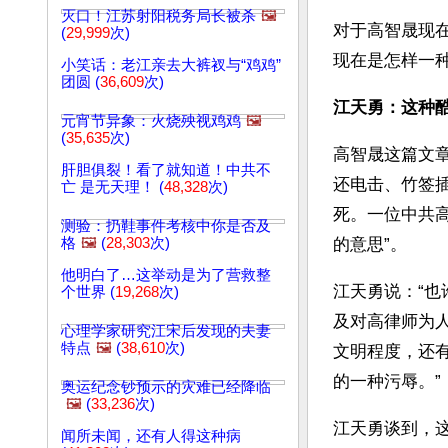
灭口！江苏射阳税务局长被杀
🖼️
对于高智晟现
(
29,999
次)
现在是怎样一
小笑话：老江亲去大裤衩与“鸡鸡”
团圆 (
36,609
次)
江天勇：这种
元宵节异象：火烧殃视鸡鸡
🖼️
(
35,635
次)
高智晟这篇文
肝胆俱裂！看了就知道！中共不
还电击、竹签
亡 是无天理！ (
48,328
次)
死。一位中共高
测验：扔鞋事件考核中你是否及
格
🖼️
(
28,303
次)
的意思”。
他明白了…这举动是为了营救整
江天勇说：“
个世界 (
19,268
次)
及对高律师为
心理学家研究江宋后发现的夫妻
特点
🖼️
(
38,610
次)
文明程度，还
的一种污辱。”
奥运纪念钞预示的灾难已经降临
🖼️
(
33,236
次)
江天勇谈到，
闻所未闻，还有人得这种病