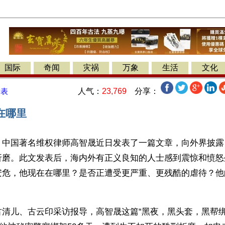
国际
奇闻
灾祸
万象
生活
文化
人气：
23,769
分享：
发表
在哪里
】中国著名维权律师高智晟近日发表了一篇文章，向外界披露
折磨。此文发表后，海内外有正义良知的人士感到震惊和愤怒
安危，他现在在哪里？是否正遭受更严重、更残酷的虐待？他
古清儿、古云印采访报导，高智晟这篇“黑夜，黑头套，黑帮绑