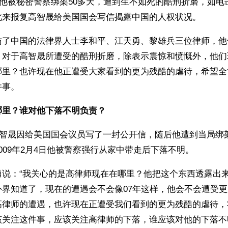
月份他被秘密警察绑架50多天，遭到生不如死的酷刑折磨，如
此来报复高智晟给美国国会写信揭露中国的人权状况。
访了中国的法律界人士李和平、江天勇、黎雄兵三位律师，他
。对于高智晟所遭受的酷刑折磨，除表示震惊和愤慨外，他们
哪里？也许现在他正遭受大家看到的更为残酷的虐待，希望全
件事。
哪里？谁对他下落不明负责？
，高智晟因给美国国会议员写了一封公开信，随后他遭到当局绑
009年2月4日他被警察强行从家中带走后下落不明。
勇说：“我关心的是高律师现在在哪里？他把这个东西透露出
外界知道了，现在的遭遇会不会像07年这样，他会不会遭受
高律师的遭遇，也许现在正遭受我们看到的更为残酷的虐待，
该关注这件事，应该关注高律师的下落，谁应该对他的下落不