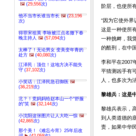
🖼️
(
29,556
次)
阶层，也使所
他不当市长谁当市长
🖼️
(
23,196
“因为它使外
次)
这是一种使所
得罪宋祖英 李咏被江点名撤下春
晚主持人
🖼️
(
57,094
次)
一种挑衅，我
的酷刑，在中国
太棒了！无论男女 变美变年青的
处方
🖼️
(
40,080
次)
李和平在200
江泽民：顶住！这地方决不能失
守 (
37,102
次)
平猜测凶手有
人，也多次为
小笑话：江泽民急召御医
🖼️
(
36,219
次)
黎雄兵：这是
北？！党妈妈给赵本山一个“舒服
的”笑
🖼️
(
32,144
次)
黎雄兵表示，
小沈阳这张图片让人大吃一惊
🖼️
到人类道德的
(
42,865
次)
责，如果中华
那个美！《难忘今宵》25年后改
词
▶️
(
42,059
次)