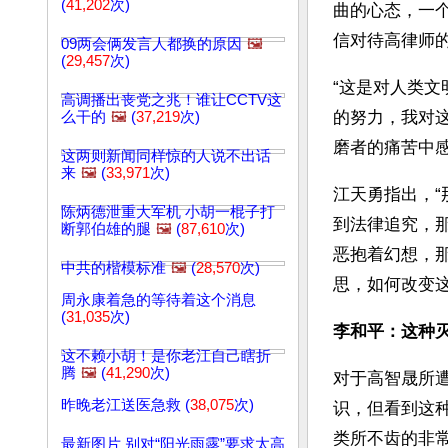
(
41,202
次)
曲的心态，一
信对待高律师
09两会俩发言人都换的原因
🖼️
(
29,457
次)
“这是对人类
高调播出丧党之兆！谁让CCTV这
的努力，我对这
么干的
🖼️
(
37,219
次)
磨者的痛苦中
这两则新闻同样惊的人说不出话
来
🖼️
(
33,971
次)
江天勇指出，
陈炳德泄重大军机 小胡一棍子打
到法律追究，
断郭伯雄的腿
🖼️
(
87,610
次)
恶抱着幻想，
中共的楷模标准
🖼️
(
28,570
次)
思，如何改变这
周永康着急的等待着这个消息
(
31,035
次)
李和平：这种
这不赖小胡！是你老江自己瞎折
腾
🖼️
(
41,290
次)
对于高智晟所
昨晚老江送医急救 (
38,075
次)
识，但看到这
类所不齿的非
最新图片 别对“阳光雨露”要求太高