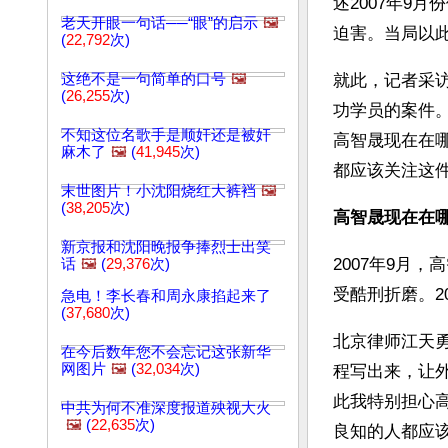
述2007年9
老天开眼一句话──“眼”的启示
🖼️
迫害。当局以
(
22,792
次)
这绝不是一句简单的口号
🖼️
就此，记者采
(
26,255
次)
功学员的案件
不知这位名歌手是顺奸还是被奸
高智晟现在在
麻木了
🖼️
(
41,945
次)
都应该关注这
末世图片！小沈阳烧红大裤裆
🖼️
(
38,205
次)
高智晟现在在
新京报和沈阳晚报争捧烈士出笑
2007年9月
话
🖼️
(
29,376
次)
受酷刑折磨。2
急电！李长春和周永康掐起来了
(
37,680
次)
北京律师江天
在今后数年您不会忘记这张新华
网图片
🖼️
(
32,034
次)
程写出来，让
此我特别担心
中共为何不准深度报道殃视大火
🖼️
(
22,635
次)
良知的人都应