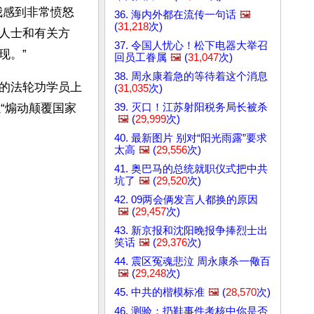
我感到非常愤怒
36. 海内外都在流传一句话
🖼️
(
31,218
次)
人士和有关方
37. 令国人忧心！松下电器大举召
现。”
回员工眷属
🖼️
(
31,047
次)
38. 周永康着急的等待着这个消息
的法轮功学员上
(
31,035
次)
39. 灭口！江苏射阳税务局长被杀
“煽动颠覆国家
🖼️
(
29,999
次)
40. 最新图片 别对“阳光雨露”要求
太高
🖼️
(
29,556
次)
41. 奥巴马的总统就职仪式把中共
坑了
🖼️
(
29,520
次)
42. 09两会俩发言人都换的原因
🖼️
(
29,457
次)
43. 新京报和沈阳晚报争捧烈士出
笑话
🖼️
(
29,376
次)
44. 震区冤魂悲泣 周永康杀一儆百
🖼️
(
29,248
次)
45. 中共的楷模标准
🖼️
(
28,570
次)
46. 测验：扔鞋事件考核中你是否