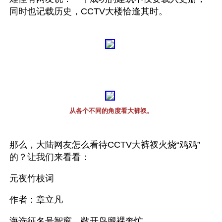
同时也记载历史，CCTV大楼恰逢其时。
从各个不同的角度看大裤衩。
那么，大陆网友怎么看待CCTV大裤衩火烧“鸡鸡”
的？让我们来看看：
元夜竹枝词
作者：章立凡
海选征名号智窗，敞开鸟腿裸奔忙。