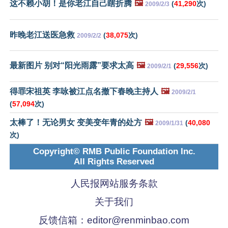
这不赖小胡！是你老江自己瞎折腾
🖼️
(
41,290
次)
2009/2/3
昨晚老江送医急救
(
38,075
次)
2009/2/2
最新图片 别对“阳光雨露”要求太高
🖼️
(
29,556
次)
2009/2/1
得罪宋祖英 李咏被江点名撤下春晚主持人
🖼️
2009/2/1
(
57,094
次)
太棒了！无论男女 变美变年青的处方
🖼️
(
40,080
2009/1/31
次)
Copyright© RMB Public Foundation Inc.
All Rights Reserved
人民报网站服务条款
关于我们
反馈信箱：
editor@renminbao.com