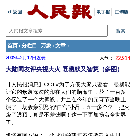
↺ 返回 
电子报
正體版
首页
分栏目
万象
文章
›
›
›
：
2009年2月12日
发表
人气：
22,914
大陆网友评央视大火 既幽默又智慧（多图）
【人民报消息】CCTV为了方便大家只要看一眼就能
让它的形象深深的印在人们的脑海里，花了一百多
个亿造了一个大裤衩，并且在今年的元宵节当晚上
演了一场轰轰烈烈的“自宫”小品，五十多个亿一把火
烧了透顶，真是不差钱啊！这一下更加扬名全世界
了。
难怪有网友说：一个成功的建筑不仅要载入史册，