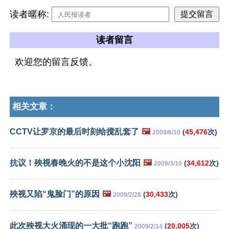
读者暱称:
读者留言
欢迎您的留言反馈。
相关文章：
CCTV让罗京的最后时刻给搅乱套了
🖼️
(
45,476
次)
2009/6/10
抗议！殃视春晚火的不是这个小沈阳
🖼️
(
34,612
次)
2009/3/10
殃视又陷“鬼脸门”的原因
🖼️
(
30,433
次)
2009/2/28
此次殃视大火涌现的一大批“跑跑”
(
20,005
次)
2009/2/14