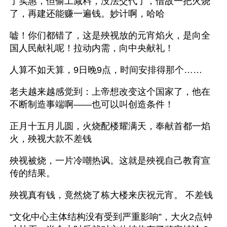
了实惠，但偷工减料，没法交代了，借故一把火烧
了，再建还能赚一遍钱。妙计啊，哈哈 
嘘！你们都错了，这是殃视放的元宵焰火，是向全
国人民献礼呢！拉动内需，向中央献礼！ 
人算不如天算，9日晚9点，时间安排得那个……
老夫越来越感觉到：上帝想改变这个国家了，他在
不断制造事端啊——也可以叫创造条件！ 
正月十五月儿圆，火烧配楼耀满天，奉献首都一焰
火，殃视大款不差钱 
殃视被烧，一片冷嘲热讽。这就是殃视自己教育宣
传的结果。 
殃视真有钱，竟然烧了栋大楼来庆祝元宵。 不差钱 
“文化中心主体结构没有受到严重影响”，大火2点钟