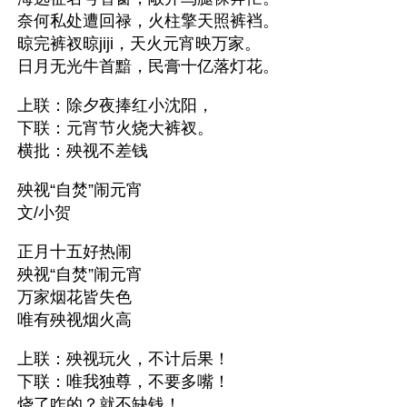
奈何私处遭回禄，火柱擎天照裤裆。
晾完裤衩晾jiji，天火元宵映万家。
日月无光牛首黯，民膏十亿落灯花。
上联：除夕夜捧红小沈阳， 
下联：元宵节火烧大裤衩。 
横批：殃视不差钱 
殃视“自焚”闹元宵 
文/小贺 
正月十五好热闹 
殃视“自焚”闹元宵 
万家烟花皆失色 
唯有殃视烟火高 
上联：殃视玩火，不计后果！ 
下联：唯我独尊，不要多嘴！ 
烧了咋的？就不缺钱！ 