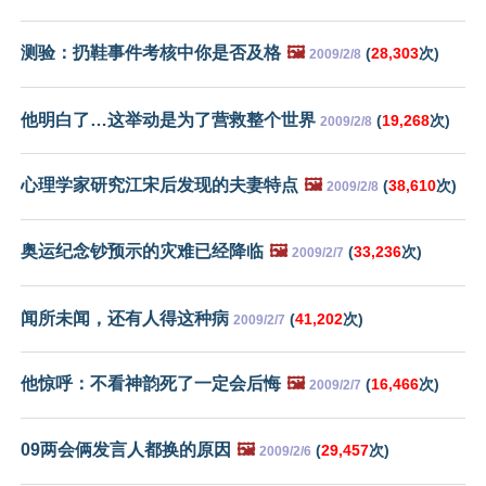
测验：扔鞋事件考核中你是否及格
🖼️
(
28,303
次)
2009/2/8
他明白了…这举动是为了营救整个世界
(
19,268
次)
2009/2/8
心理学家研究江宋后发现的夫妻特点
🖼️
(
38,610
次)
2009/2/8
奥运纪念钞预示的灾难已经降临
🖼️
(
33,236
次)
2009/2/7
闻所未闻，还有人得这种病
(
41,202
次)
2009/2/7
他惊呼：不看神韵死了一定会后悔
🖼️
(
16,466
次)
2009/2/7
09两会俩发言人都换的原因
🖼️
(
29,457
次)
2009/2/6