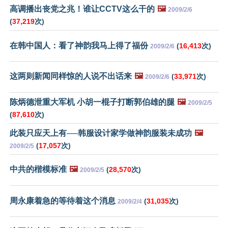
高调播出丧党之兆！谁让CCTV这么干的
🖼️
2009/2/6
(
37,219
次)
在韩中国人：看了神韵我马上得了福份
(
16,413
次)
2009/2/6
这两则新闻同样惊的人说不出话来
🖼️
(
33,971
次)
2009/2/6
陈炳德泄重大军机 小胡一棍子打断郭伯雄的腿
🖼️
2009/2/5
(
87,610
次)
此装只应天上有──韩服设计家学做神韵服装未成功
🖼️
(
17,057
次)
2009/2/5
中共的楷模标准
🖼️
(
28,570
次)
2009/2/5
周永康着急的等待着这个消息
(
31,035
次)
2009/2/4