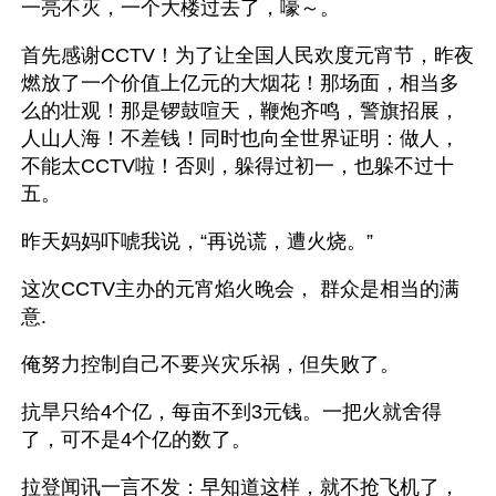
一亮不灭，一个大楼过去了，嚎～。 
首先感谢CCTV！为了让全国人民欢度元宵节，昨夜
燃放了一个价值上亿元的大烟花！那场面，相当多
么的壮观！那是锣鼓喧天，鞭炮齐鸣，警旗招展，
人山人海！不差钱！同时也向全世界证明：做人，
不能太CCTV啦！否则，躲得过初一，也躲不过十
五。 
昨天妈妈吓唬我说，“再说谎，遭火烧。” 
这次CCTV主办的元宵焰火晚会， 群众是相当的满
意. 
俺努力控制自己不要兴灾乐祸，但失败了。 
抗旱只给4个亿，每亩不到3元钱。一把火就舍得
了，可不是4个亿的数了。 
拉登闻讯一言不发：早知道这样，就不抢飞机了，