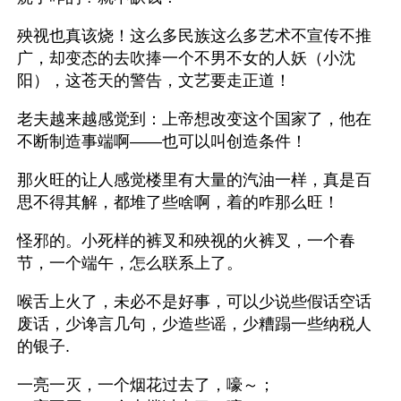
殃视也真该烧！这么多民族这么多艺术不宣传不推
广，却变态的去吹捧一个不男不女的人妖（小沈
阳），这苍天的警告，文艺要走正道！ 
老夫越来越感觉到：上帝想改变这个国家了，他在
不断制造事端啊——也可以叫创造条件！
那火旺的让人感觉楼里有大量的汽油一样，真是百
思不得其解，都堆了些啥啊，着的咋那么旺！ 
怪邪的。小死样的裤叉和殃视的火裤叉，一个春
节，一个端午，怎么联系上了。 
喉舌上火了，未必不是好事，可以少说些假话空话
废话，少谗言几句，少造些谣，少糟蹋一些纳税人
的银子. 
一亮一灭，一个烟花过去了，嚎～；　　 