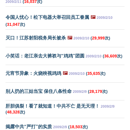
(
16,037
次)
2009/2/11
令国人忧心！松下电器大举召回员工眷属
🖼️
2009/2/10
(
31,047
次)
灭口！江苏射阳税务局长被杀
🖼️
(
29,999
次)
2009/2/10
小笑话：老江亲去大裤衩与“鸡鸡”团圆
(
36,609
次)
2009/2/10
元宵节异象：火烧殃视鸡鸡
🖼️
(
35,635
次)
2009/2/10
别人扔的三姑当宝 保住八条性命
(
28,179
次)
2009/2/9
肝胆俱裂！看了就知道！中共不亡 是无天理！
2009/2/9
(
48,328
次)
揭露中共“严打”的实质
(
18,503
次)
2009/2/9