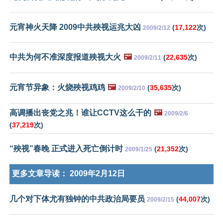
元宵神火天降 2009中共殃视运兆大凶
(
17,122
次)
2009/2/12
中共为何不准深度报道殃视大火
🖼️
(
22,635
次)
2009/2/11
元宵节异象：火烧殃视鸡鸡
🖼️
(
35,635
次)
2009/2/10
高调播出丧党之兆！谁让CCTV这么干的
🖼️
2009/2/6
(
37,219
次)
“殃视”春晚 正式进入死亡倒计时
(
21,352
次)
2009/1/25
更多文章导读：
2009年2月12日
几个对下体尤有独钟的中共政治局要员
(
44,007
次)
2009/2/15