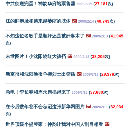
中共彻底完蛋！神韵华府站票售罄
(
27,181
次)
2009/2/15
江的肿泡脸和越来越萎缩的肢体
🖼️
(
40,743
次)
2009/2/14
不知这位名歌手是顺奸还是被奸麻木了
🖼️
(
41,945
2009/2/13
次)
末世图片！小沈阳烧红大裤裆
🖼️
(
38,205
次)
2009/2/13
新京报和沈阳晚报争捧烈士出笑话
🖼️
(
29,376
次)
2009/2/13
急电！李长春和周永康掐起来了
(
37,680
次)
2009/2/12
在今后数年您不会忘记这张新华网图片
🖼️
(
32,034
2009/2/11
次)
世界顶级小提琴家：神韵让我对中国人刮目相看
🖼️