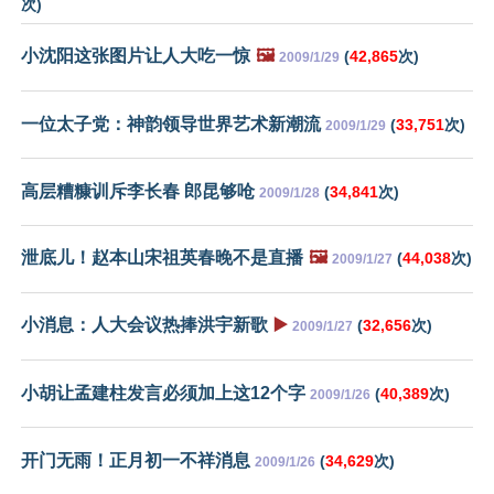
次)
小沈阳这张图片让人大吃一惊
🖼️
(
42,865
次)
2009/1/29
一位太子党：神韵领导世界艺术新潮流
(
33,751
次)
2009/1/29
高层糟糠训斥李长春 郎昆够呛
(
34,841
次)
2009/1/28
泄底儿！赵本山宋祖英春晚不是直播
🖼️
(
44,038
次)
2009/1/27
小消息：人大会议热捧洪宇新歌
▶️
(
32,656
次)
2009/1/27
小胡让孟建柱发言必须加上这12个字
(
40,389
次)
2009/1/26
开门无雨！正月初一不祥消息
(
34,629
次)
2009/1/26