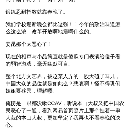
锻练忍耐指数就靠春晚了。
我们学校迎新晚会都比这强！！今年的政治味道怎
么这么浓，改革开放啊地震啊什么的。
姜昆那个太恶心了！
现在的相声与小品简直就是傻瓜专门表演给傻子看
的弱智游戏，毫无幽默可言。
整个北方文艺界，被赵某人弄的一股大碴子味儿，
中国大众的品位就是如此么？悲哀啊！怪不得巩俐
姐姐要移民，理解喽。
俺愣是一眼都没瞅CCAV，听说本山大叔又把中国农
民恶心了一通，看到网易首页照片上那个挂着一串
大蒜的本山大叔，更加坚定了我再也不看春晚的决
心。