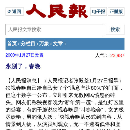
↺ 返回 
电子报
正體版
首页
分栏目
万象
文章
›
›
›
：
2009年1月27日
发表
人气：
23,987
永别了，春晚
【人民报消息】（人民报记者张毅荃1月27日报导）
殃视春晚自己给自己安了个“满意率达80%”的门面，
但这个数字一公布，立即引来无数网民愤怒的砖
头。网友们称殃视春晚为“新年第一谎”，是红灯区里
的盛宴，有的干脆说殃视春晚是“叫春晚会”，女的极
尽妖艳，男的像人妖，“央视春晚从形式到内容，从
情景到人物，从演员到观众，无一不透着低俗和虚