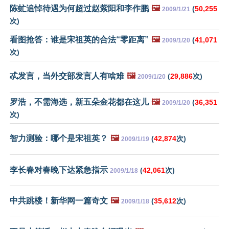
陈虻追悼待遇为何超过赵紫阳和李作鹏
🖼️
(
50,255
2009/1/21
次)
看图抢答：谁是宋祖英的合法“零距离”
🖼️
(
41,071
2009/1/20
次)
忒发言，当外交部发言人有啥难
🖼️
(
29,886
次)
2009/1/20
罗浩，不需海选，新五朵金花都在这儿
🖼️
(
36,351
2009/1/20
次)
智力测验：哪个是宋祖英？
🖼️
(
42,874
次)
2009/1/19
李长春对春晚下达紧急指示
(
42,061
次)
2009/1/18
中共跳楼！新华网一篇奇文
🖼️
(
35,612
次)
2009/1/18