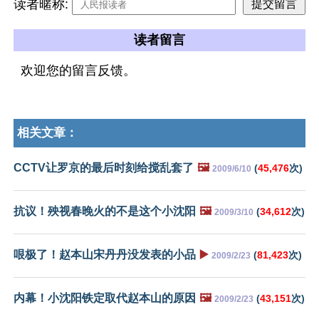
读者暱称:
读者留言
欢迎您的留言反馈。
相关文章：
CCTV让罗京的最后时刻给搅乱套了
🖼️
(
45,476
次)
2009/6/10
抗议！殃视春晚火的不是这个小沈阳
🖼️
(
34,612
次)
2009/3/10
哏极了！赵本山宋丹丹没发表的小品
▶️
(
81,423
次)
2009/2/23
内幕！小沈阳铁定取代赵本山的原因
🖼️
(
43,151
次)
2009/2/23