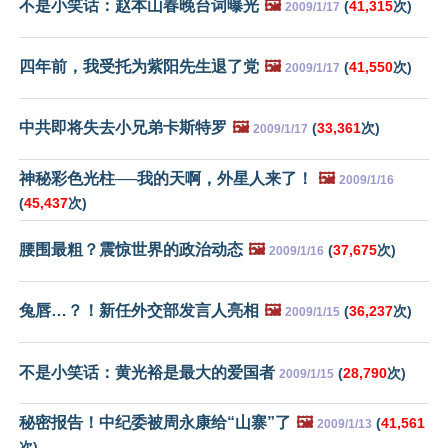
不是小笑话：赵本山春晚台词曝光
🖼️
(
41,315
次)
2009/1/17
四年前，我受托为紫阳先生退了党
🖼️
(
41,550
次)
2009/1/17
中共即将失去小兄弟卡斯特罗
🖼️
(
33,361
次)
2009/1/17
神秘彩色光柱──我的天啊，外星人来了！
🖼️
2009/1/16
(
45,437
次)
腰围最粗？震惊世界的政治动态
🖼️
(
37,675
次)
2009/1/16
兔唇…？！新任外交部发言人亮相
🖼️
(
36,237
次)
2009/1/15
不是小笑话：黄光裕是最大的爱国者
(
28,790
次)
2009/1/15
秘密报告！中纪委被周永康给“山寨”了
🖼️
(
41,561
2009/1/13
次)