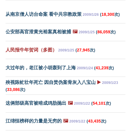
从南京僧人访台命案 看中共宗教政策
(
18,300
次)
2009/1/26
公安部高官泄黄光裕案真相被捕
🖼️
(
86,059
次)
2009/1/25
人民报牛年贺词（多图）
(
27,945
次)
2009/1/25
大过年的，老江被小胡轰到了上海
(
41,239
次)
2009/1/24
殃视陈虻壮年死亡 因自焚伪案骨灰入八宝山
▶️
2009/1/23
(
33,086
次)
这俩部级高官被啃成鸡肋抛出
🖼️
(
54,101
次)
2009/1/22
江绵恒榜样的力量是无穷的
🖼️
(
43,435
次)
2009/1/22