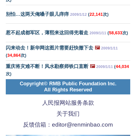
别怕…这两天俺嗓子眼儿痒痒
(
22,141
次)
2009/1/12
惹不起成都军区，薄熙来这回得兜着走
(
58,633
次)
2009/1/11
闪来动去！新华网这图片需要赶快撤下去
🖼️
2009/1/11
(
34,864
次)
重庆将灾难不断！风水勘察师铁口直断
🖼️
(
44,034
2009/1/11
次)
Copyright© RMB Public Foundation Inc.
All Rights Reserved
人民报网站服务条款
关于我们
反馈信箱：
editor@renminbao.com