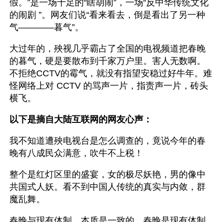
假。”是一场十足的“瞎胡闹”，一场“反中华传统文化
的闹剧 ”。网友们说“看来看去，倒是看出了另一种
气————暮气”。
大过年的，殃视几乎霸占了全国的电视频道把春晚
的暮气，硬是要散布到千家万户里。害人无数啊。
不拒绝CCTV的霉气，就没有指望安稳过好牛年。难
怪网络上对 CCTV 的骂声一片，指责声一片，砖头
横飞。
以下是摘自大陆互联网的网友心声：
我不知道遭殃电视台是怎么调查的，竟说今年的春
晚有八成民众满意，吹牛不上税！
整个是红灯区里的盛宴，女的极尽妖艳，男的像中
共国式人妖。看不到中国人传统的真实与内敛，群
魔乱舞。
春晚与现有体制，本质是一致的，春晚是现有体制