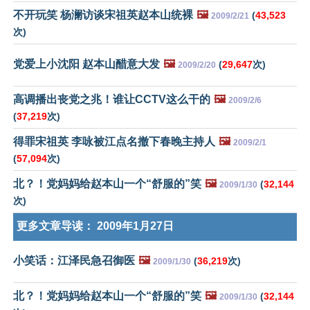
不开玩笑 杨澜访谈宋祖英赵本山统裸
🖼️
(
43,523
2009/2/21
次)
党爱上小沈阳 赵本山醋意大发
🖼️
(
29,647
次)
2009/2/20
高调播出丧党之兆！谁让CCTV这么干的
🖼️
2009/2/6
(
37,219
次)
得罪宋祖英 李咏被江点名撤下春晚主持人
🖼️
2009/2/1
(
57,094
次)
北？！党妈妈给赵本山一个“舒服的”笑
🖼️
(
32,144
2009/1/30
次)
更多文章导读：
2009年1月27日
小笑话：江泽民急召御医
🖼️
(
36,219
次)
2009/1/30
北？！党妈妈给赵本山一个“舒服的”笑
🖼️
(
32,144
2009/1/30