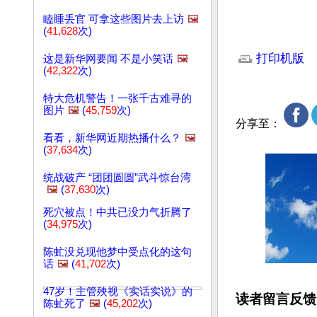
瞌睡丢官 可拿这些图片去上访
🖼️
(
41,628
次)
文章网址: http://w
打印机版
这是新华网要闻 不是小笑话
🖼️
(
42,322
次)
特大危机警告！一张千古难寻的
图片
🖼️
(
45,759
次)
分享至：
看看，新华网近期热播什么？
🖼️
(
37,634
次)
统战破产 “团团圆圆”武斗惊台湾
🖼️
(
37,630
次)
死穴被点！中共已没力气折腾了
(
34,975
次)
陈虻没兑现他梦中受点化的这句
话
🖼️
(
41,702
次)
47岁！主管殃视《实话实说》的
读者留言反馈
陈虻死了
🖼️
(
45,202
次)