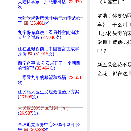
大陆科学家：那绝非神话 (
22,630
《大篷车》”。
次)
罗浩，你要仿
大陆吹起告密风 中共已力不从心
了
🖼️
(
25,481
次)
车》，干么叫
九字保命真诀！看另外空间淘汰
出少将头衔的宋
人的全过程 (
27,936
次)
影棚里费劲扒
江在圣诞夜前把中国首富变成零
吗？
身价
🖼️
(
51,015
次)
西宁奇事 市公安局开了一个朝西
新五朵金花不
的“邪门” (
33,464
次)
金花，都在这儿
二零零九年的希望和祝福 (
22,651
次)
江的私人医生发现最佳治疗方案
(
43,559
次)
人民报2009元旦贺词（图）
(
26,987
次)
全球退党服务中心2009年新年公
告
🖼️
(
30,233
次)