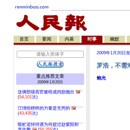
首页
要闻
内幕
时事
幽默
2009年1月20日
罗浩，不需
重点推荐文章
鲍光
2009年1月20日
这俩部级高官被啃成鸡肋抛出
🖼️
(
54,101
次)
江绵恒榜样的力量是无穷的
🖼️
(
43,435
次)
陈虻追悼待遇为何超过赵紫阳和
李作鹏
🖼️
(
50,255
次)