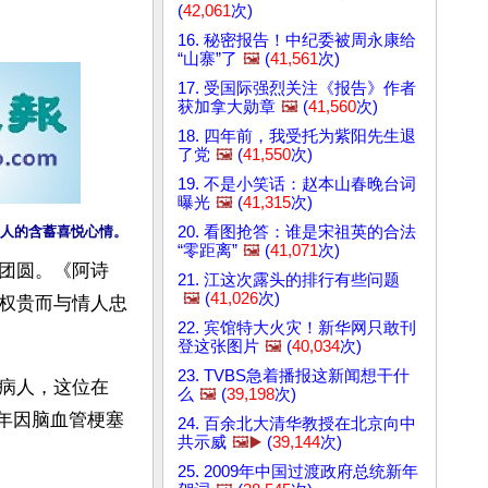
(
42,061
次)
16. 秘密报告！中纪委被周永康给
“山寨”了
🖼️
(
41,561
次)
17. 受国际强烈关注《报告》作者
获加拿大勋章
🖼️
(
41,560
次)
18. 四年前，我受托为紫阳先生退
了党
🖼️
(
41,550
次)
19. 不是小笑话：赵本山春晚台词
曝光
🖼️
(
41,315
次)
20. 看图抢答：谁是宋祖英的合法
人的含蓄喜悦心情。
“零距离”
🖼️
(
41,071
次)
团圆。《阿诗
21. 江这次露头的排行有些问题
🖼️
(
41,026
次)
权贵而与情人忠
22. 宾馆特大火灾！新华网只敢刊
登这张图片
🖼️
(
40,034
次)
23. TVBS急着播报这新闻想干什
病人，这位在
么
🖼️
(
39,198
次)
8年因脑血管梗塞
24. 百余北大清华教授在北京向中
共示威
🖼️▶️
(
39,144
次)
25. 2009年中国过渡政府总统新年