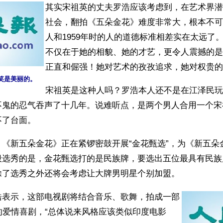
其实宋祖英的丈夫罗浩应该考虑到，在艺术界潜
社会，翻拍《五朵金花》难度非常大，根本不可
人和1959年时的人的道德标准相差实在太远了
不仅在于她的相貌、她的才艺，更令人震撼的是
正直和倔强！她对艺术的孜孜追求，她对权贵的刚
笑是美丽的。
宋祖英是这种人吗？罗浩本人还不是在江泽民玩
不鬼的忍气吞声了十几年。说难听点，是两个男人合用一个宋
不了台面。
，《新五朵金花》正在紧锣密鼓开展“金花甄选”，为《新五朵
般选秀的是，金花甄选打的是民族牌，要选出五位最具有民族
除了选秀之外还将会考虑让大牌男明星个别加盟。 
浩表示，这部电视剧将结合音乐、歌舞，拍成一部
的爱情喜剧，“总体说来风格应该类似印度电影