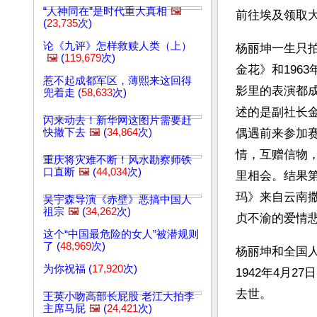
“人神同在”是时代重大真相
🖼️
前往埃及领取
(
23,735
次)
论《九评》怎样救赎人类（上）
杨丽坤一生只拍
🖼️
(
119,679
次)
金花》和196
惹不起成都军区，薄熙来这回得
影里的表演都
兜着走 (
58,633
次)
述的是副社长金
闪来动去！新华网这图片需要赶
快撤下去
🖼️
(
34,864
次)
偶遇前来参加
情，互赠信物
重庆将灾难不断！风水勘察师铁
口直断
🖼️
(
44,034
次)
里相会。结果
玛》来自云南
吴宇森导演《赤壁》恶搞中国人
祖宗
🖼️
(
34,262
次)
贞不渝的爱情
这个“中国最危险的女人”被潜规则
了 (
48,969
次)
杨丽坤和全国
为你祝福 (
17,920
次)
1942年4月
去世。
王英小吻高部长屁股 老江大拍李
主席马屁
🖼️
(
24,421
次)