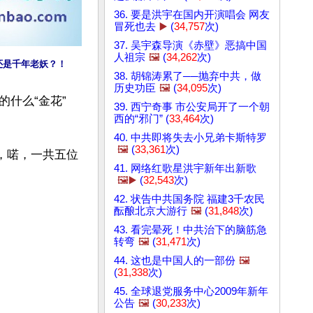
36. 要是洪宇在国内开演唱会 网友
冒死也去
▶️
(
34,757
次)
37. 吴宇森导演《赤壁》恶搞中国
人祖宗
🖼️
(
34,262
次)
还是千年老妖？！
38. 胡锦涛累了──抛弃中共，做
历史功臣
🖼️
(
34,095
次)
什么“金花”
39. 西宁奇事 市公安局开了一个朝
西的“邪门” (
33,464
次)
40. 中共即将失去小兄弟卡斯特罗
🖼️
(
33,361
次)
，喏，一共五位
41. 网络红歌星洪宇新年出新歌
🖼️▶️
(
32,543
次)
42. 状告中共国务院 福建3千农民
酝酿北京大游行
🖼️
(
31,848
次)
43. 看完晕死！中共治下的脑筋急
转弯
🖼️
(
31,471
次)
44. 这也是中国人的一部份
🖼️
(
31,338
次)
45. 全球退党服务中心2009年新年
公告
🖼️
(
30,233
次)