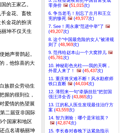
5. 江在圣诞夜前把中国首富变成
回国的王家乙。
零身价
🖼️
(
51,015
次)
机手金花、畜牧
6. 争当老毛！别忘了古月和王立
宪的惨死
🖼️
(
49,977
次)
社长金花的扮演
7. See！周永康“范进中举”了
🖼️
杨丽坤不仅天生
(
49,207
次)
8. 这个“中国最危险的女人”被潜规
则了 (
48,969
次)
9. 范伟给赵本山一个大窝脖儿
🖼️
其使她声誉鹊起。
(
45,781
次)
的，他惊喜的大
10. 神秘彩色光柱──我的天啊，
外星人来了！
🖼️
(
45,437
次)
11. 重庆将灾难不断！风水勘察师
铁口直断
🖼️
(
44,034
次)
白族群众劳动生
12. 薄熙来一句“牵肠挂肚”把贺国
把握的很到位，
强汪洋全否 (
43,865
次)
对爱情的热望展
13. 江的私人医生发现最佳治疗方
案 (
43,559
次)
的第二届亚非国际
14. 智力测验：哪个是宋祖英？
6个国家和地区
🖼️
(
42,874
次)
尔还点名请杨丽坤
15. 李长春对春晚下达紧急指示