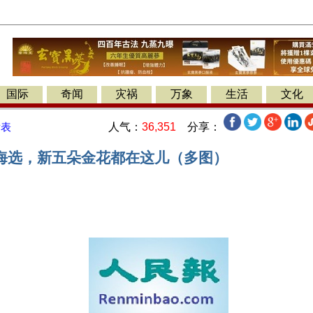
国际
奇闻
灾祸
万象
生活
文化
人气：
36,351
分享：
发表
海选，新五朵金花都在这儿（多图）