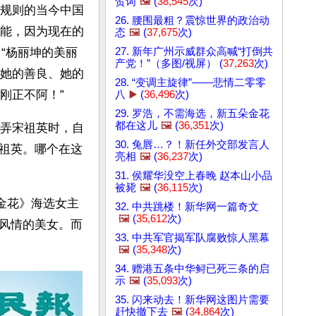
贺词
🖼️
(
38,545
次)
规则的当今中国
26. 腰围最粗？震惊世界的政治动
能，因为现在的
态
🖼️
(
37,675
次)
27. 新年广州示威群众高喊“打倒共
。“杨丽坤的美丽
产党！”（多图/视屏） (
37,263
次)
她的善良、她的
28. “变调主旋律”——悲情二零零
正不阿！” 
八
▶️
(
36,496
次)
29. 罗浩，不需海选，新五朵金花
都在这儿
🖼️
(
36,351
次)
弄宋祖英时，自
30. 兔唇…？！新任外交部发言人
祖英。哪个在这
亮相
🖼️
(
36,237
次)
31. 侯耀华没空上春晚 赵本山小品
被毙
🖼️
(
36,115
次)
金花》海选女主
32. 中共跳楼！新华网一篇奇文
🖼️
(
35,612
次)
风情的美女。而
33. 中共军官揭军队腐败惊人黑幕
🖼️
(
35,348
次)
34. 赠港五条中华鲟已死三条的启
示
🖼️
(
35,093
次)
35. 闪来动去！新华网这图片需要
赶快撤下去
🖼️
(
34,864
次)