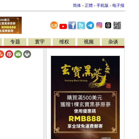
简体
-
正體
-
手机版
-
电子报
专题
寰宇
维权
视频
杂谈