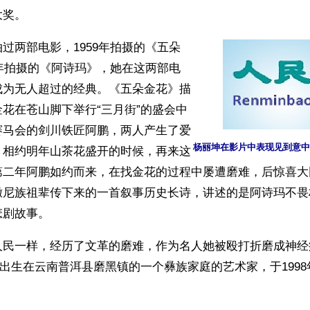
大奖。
过两部电影，1959年拍摄的《五朵
3年拍摄的《阿诗玛》，她在这两部电
成为无人超过的经典。《五朵金花》描
花在苍山脚下举行“三月街”的盛会中
赛马会的剑川铁匠阿鹏，两人产生了爱
杨丽坤在影片中表现见到意中
，相约明年山茶花盛开的时候，再来这
第二年阿鹏如约而来，在找金花的过程中屡遭磨难，后惊喜大
撒尼族祖辈传下来的一首叙事历史长诗，讲述的是阿诗玛不畏
悲剧故事。
人民一样，经历了文革的磨难，作为名人她被殴打折磨成神经
27日出生在云南普洱县磨黑镇的一个彝族家庭的艺术家，于199