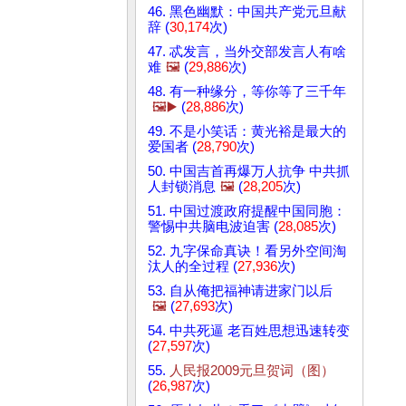
46. 黑色幽默：中国共产党元旦献
辞 (
30,174
次)
。
47. 忒发言，当外交部发言人有啥
难
🖼️
(
29,886
次)
48. 有一种缘分，等你等了三千年
🖼️▶️
(
28,886
次)
49. 不是小笑话：黄光裕是最大的
爱国者 (
28,790
次)
50. 中国吉首再爆万人抗争 中共抓
人封锁消息
🖼️
(
28,205
次)
51. 中国过渡政府提醒中国同胞：
警惕中共脑电波迫害 (
28,085
次)
52. 九字保命真诀！看另外空间淘
汰人的全过程 (
27,936
次)
53. 自从俺把福神请进家门以后
🖼️
(
27,693
次)
54. 中共死逼 老百姓思想迅速转变
(
27,597
次)
55.
人民报2009元旦贺词（图）
(
26,987
次)