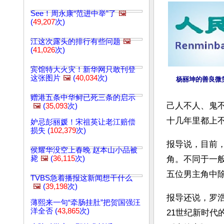
See！周永康“范进中举”了
🖼️
(
49,207
次)
江这次露头的排行有些问题
🖼️
(
41,026
次)
宾馆特大火灾！新华网只敢刊登
这张图片
🖼️
(
40,034
次)
杨丽坤的善良微
赠港五条中华鲟已死三条的启示
己人不人、鬼
🖼️
(
35,093
次)
十几年里都上
妒忌彭丽媛！宋祖英让老江赔偿
损失 (
102,379
次)
报导说，目前
侯耀华没空上春晚 赵本山小品被
毙
🖼️
(
36,115
次)
角。不同于一
五位男主角中
TVBS急着播报这新闻想干什么
🖼️
(
39,198
次)
报导还说，罗
薄熙来一句“牵肠挂肚”把贺国强汪
洋全否 (
43,865
次)
21世纪新时代