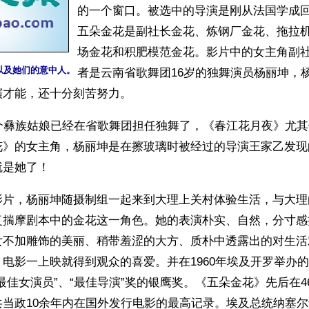
的一个窗口。被选中的导演是刚从法国学成
五朵金花是副社长金花、炼钢厂金花、拖拉
场金花和积肥模范金花。影片中的女主角副
以及她们的意中人。
者是云南省歌舞团16岁的独舞演员杨丽坤，
演才能，还十分刻苦努力。
这个彝族姑娘已经在省歌舞团担任独舞了，《春江花月夜》尤
花》的女主角，杨丽坤是在擦玻璃时被经过的导演王家乙发现
就是她了！
影片，杨丽坤随摄制组一起来到大理上关村体验生活，与大理
复揣摩剧本中的金花这一角色。她的表演朴实、自然，分寸感
女不加雕饰的美丽、稍带羞涩的大方、质朴中透露出的对生活
电影一上映就得到观众的喜爱。并在1960年埃及开罗举办
最佳女演员”、“最佳导演”奖的银鹰奖。《五朵金花》先后在4
共当政10余年内在国外发行电影的最高记录。埃及总统纳塞