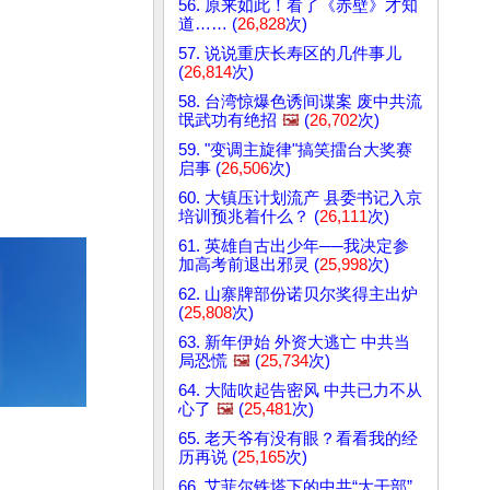
56. 原来如此！看了《赤壁》才知
道…… (
26,828
次)
57. 说说重庆长寿区的几件事儿
(
26,814
次)
58. 台湾惊爆色诱间谍案 废中共流
氓武功有绝招
🖼️
(
26,702
次)
59. "变调主旋律"搞笑擂台大奖赛
启事 (
26,506
次)
60. 大镇压计划流产 县委书记入京
培训预兆着什么？ (
26,111
次)
61. 英雄自古出少年──我决定参
加高考前退出邪灵 (
25,998
次)
62. 山寨牌部份诺贝尔奖得主出炉
(
25,808
次)
63. 新年伊始 外资大逃亡 中共当
局恐慌
🖼️
(
25,734
次)
64. 大陆吹起告密风 中共已力不从
心了
🖼️
(
25,481
次)
65. 老天爷有没有眼？看看我的经
历再说 (
25,165
次)
66. 艾菲尔铁塔下的中共“大干部”