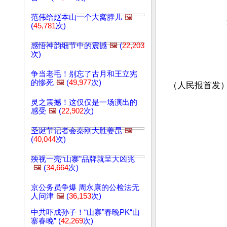
范伟给赵本山一个大窝脖儿
🖼️
(
45,781
次)
感悟神韵细节中的震撼
🖼️
(
22,203
次)
争当老毛！别忘了古月和王立宪
的惨死
🖼️
(
49,977
次)
（人民报首发
灵之震撼！这仅仅是一场演出的
感受
🖼️
(
22,902
次)
圣诞节记者会秦刚大胜姜昆
🖼️
(
40,044
次)
殃视一亮“山寨”品牌就呈大凶兆
🖼️
(
34,664
次)
京公务员争爆 周永康的公检法无
人问津
🖼️
(
36,153
次)
中共吓成孙子！“山寨”春晚PK“山
寨春晚” (
42,269
次)