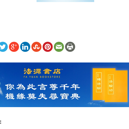
ww.renminbao.com/rmb/articles/2009/1/20/49606.html
: