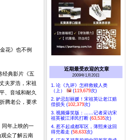
朵金花》也不例
近期最受欢迎的文章
将经典影片《五
2009年1月20日
丈夫罗浩，宋祖
1. 论《九评》怎样救赎人类
（上）
🖼️
(
119,679
次)
平、音域和耐久
2. 妒忌彭丽媛！宋祖英让老江赔
在折腾老公，要求
偿损失 (
102,379
次)
3. 视频爆笑版：……记者采访宋
祖英被江泽民打断 (
63,535
次)
、同年上映的一
4. 惹不起成都军区，薄熙来这回
得兜着走 (
58,633
次)
为观众了解云南