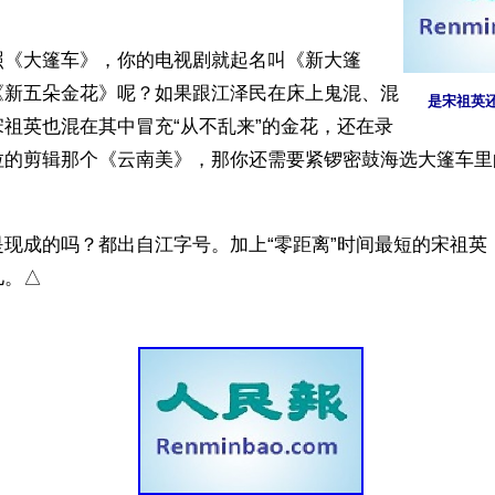
照《大篷车》，你的电视剧就起名叫《新大篷
《新五朵金花》呢？如果跟江泽民在床上鬼混、混
是宋祖英
祖英也混在其中冒充“从不乱来”的金花，还在录
拉的剪辑那个《云南美》，那你还需要紧锣密鼓海选大篷车里的
是现成的吗？都出自江字号。加上“零距离”时间最短的宋祖英
。△ 