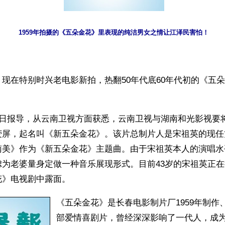
1959年拍摄的《五朵金花》里表现的纯洁男女之情让江泽民害怕！
现在特别时兴老电影新拍，热翻50年代底60年代初的《五
0日报导，从云南卫视方面获悉，云南卫视与湖南和光影视要
荧屏，起名叫《新五朵金花》。该片总制片人是宋祖英的现任
南美》作为《新五朵金花》主题曲。由于宋祖英本人的演唱水
虑为老婆量身定做一种音乐展现形式。目前43岁的宋祖英正
花》电视剧中露面。
《五朵金花》是长春电影制片厂1959年制作
部爱情喜剧片，曾经深深影响了一代人，成