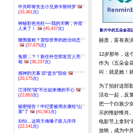
中共即将失去小兄弟卡斯特罗
🖼️
(
33,361
次)
神秘彩色光柱──我的天啊，外星
人来了！
🖼️
(
45,437
次)
影片中的五朵金花
丽质，富有表
腰围最粗？震惊世界的政治动态
🖼️
(
37,675
次)
12岁那年，
兔唇…？！新任外交部发言人亮
相
🖼️
(
36,237
次)
作为《五朵金
叫：就是她！
感神韵天幕 叹“盘古”宿命
🖼️
(
20,175
次)
为了拍好这部
江泽民“搞”不出如来佛的手心
🖼️
活在一起，反
(
22,853
次)
把一个白族少
秘密报告！中纪委被周永康给“山
寨”了
🖼️
(
41,561
次)
示的惟妙惟肖。
别怕…这两天俺嗓子眼儿痒痒
电影节上拿到“
(
22,141
次)
放映，成为中