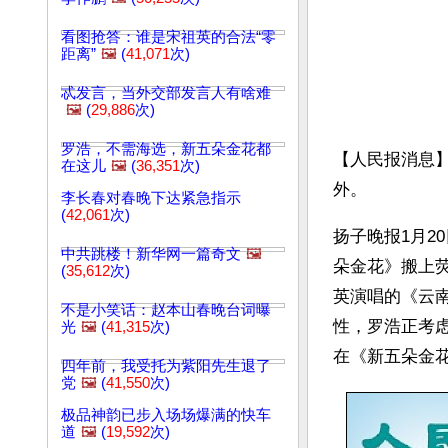
看图抢答：谁是宋祖英的合法“零
距离”
🖼️
(
41,071
次)
忒发言，当外交部发言人有啥难
🖼️
(
29,886
次)
罗浩，不需海选，新五朵金花都
【人民报消息】
在这儿
🖼️
(
36,351
次)
外。
李长春对春晚下达紧急指示
(
42,061
次)
扬子晚报1月2
中共跳楼！新华网一篇奇文
🖼️
朵金花》搬上
(
35,612
次)
英演唱的《云
不是小笑话：赵本山春晚台词曝
性，罗浩正考
光
🖼️
(
41,315
次)
在《新五朵金
四年前，我受托为紫阳先生退了
党
🖼️
(
41,550
次)
极品神韵已步入场场爆满的快车
道
🖼️
(
19,592
次)