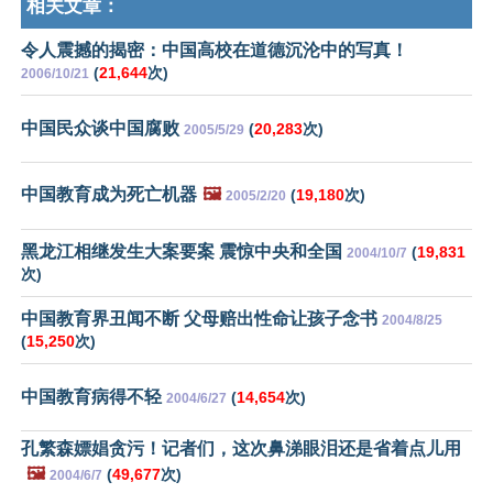
相关文章：
令人震撼的揭密：中国高校在道德沉沦中的写真！
(
21,644
次)
2006/10/21
中国民众谈中国腐败
(
20,283
次)
2005/5/29
中国教育成为死亡机器
🖼️
(
19,180
次)
2005/2/20
黑龙江相继发生大案要案 震惊中央和全国
(
19,831
2004/10/7
次)
中国教育界丑闻不断 父母赔出性命让孩子念书
2004/8/25
(
15,250
次)
中国教育病得不轻
(
14,654
次)
2004/6/27
孔繁森嫖娼贪污！记者们，这次鼻涕眼泪还是省着点儿用
🖼️
(
49,677
次)
2004/6/7