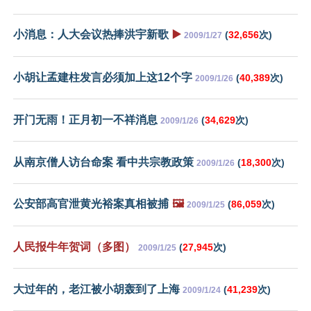
小消息：人大会议热捧洪宇新歌
▶️
(
32,656
次)
2009/1/27
小胡让孟建柱发言必须加上这12个字
(
40,389
次)
2009/1/26
开门无雨！正月初一不祥消息
(
34,629
次)
2009/1/26
从南京僧人访台命案 看中共宗教政策
(
18,300
次)
2009/1/26
公安部高官泄黄光裕案真相被捕
🖼️
(
86,059
次)
2009/1/25
人民报牛年贺词（多图）
(
27,945
次)
2009/1/25
大过年的，老江被小胡轰到了上海
(
41,239
次)
2009/1/24