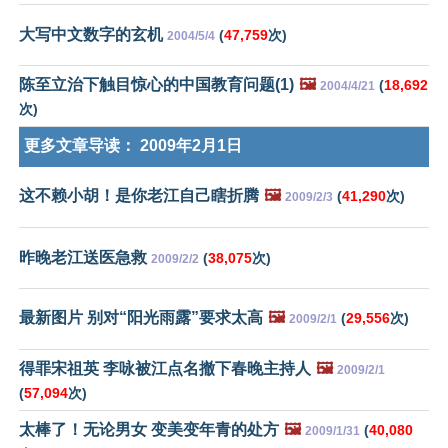
大写中文数字的玄机
(
47,759
次)
2004/5/4
陈至立治下触目惊心的中国教育问题(1)
🖼️
(
18,692
2004/4/21
次)
更多文章导读：
2009年2月1日
这不赖小胡！是你老江自己瞎折腾
🖼️
(
41,290
次)
2009/2/3
昨晚老江送医急救
(
38,075
次)
2009/2/2
最新图片 别对“阳光雨露”要求太高
🖼️
(
29,556
次)
2009/2/1
得罪宋祖英 李咏被江点名撤下春晚主持人
🖼️
2009/2/1
(
57,094
次)
太棒了！无论男女 变美变年青的处方
🖼️
(
40,080
2009/1/31