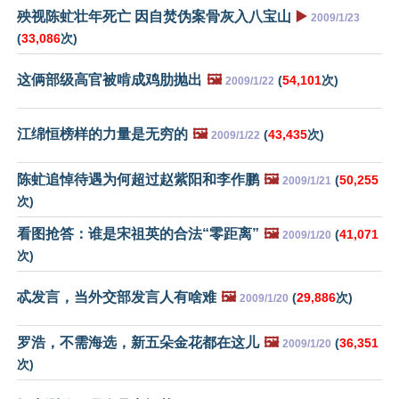
殃视陈虻壮年死亡 因自焚伪案骨灰入八宝山
▶️
2009/1/23
(
33,086
次)
这俩部级高官被啃成鸡肋抛出
🖼️
(
54,101
次)
2009/1/22
江绵恒榜样的力量是无穷的
🖼️
(
43,435
次)
2009/1/22
陈虻追悼待遇为何超过赵紫阳和李作鹏
🖼️
(
50,255
2009/1/21
次)
看图抢答：谁是宋祖英的合法“零距离”
🖼️
(
41,071
2009/1/20
次)
忒发言，当外交部发言人有啥难
🖼️
(
29,886
次)
2009/1/20
罗浩，不需海选，新五朵金花都在这儿
🖼️
(
36,351
2009/1/20
次)