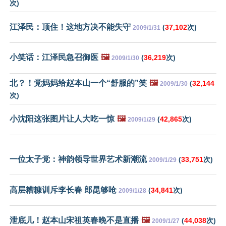
次)
江泽民：顶住！这地方决不能失守
(
37,102
次)
2009/1/31
小笑话：江泽民急召御医
🖼️
(
36,219
次)
2009/1/30
北？！党妈妈给赵本山一个“舒服的”笑
🖼️
(
32,144
2009/1/30
次)
小沈阳这张图片让人大吃一惊
🖼️
(
42,865
次)
2009/1/29
一位太子党：神韵领导世界艺术新潮流
(
33,751
次)
2009/1/29
高层糟糠训斥李长春 郎昆够呛
(
34,841
次)
2009/1/28
泄底儿！赵本山宋祖英春晚不是直播
🖼️
(
44,038
次)
2009/1/27