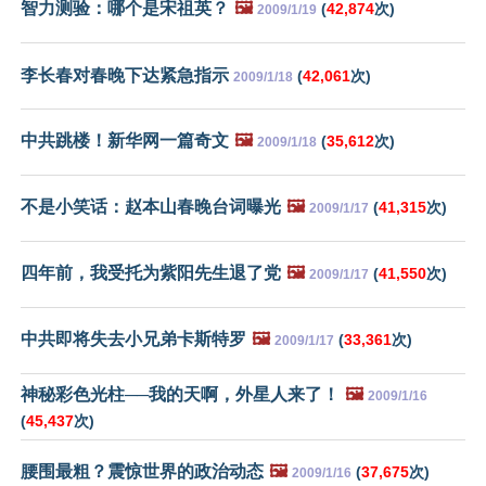
智力测验：哪个是宋祖英？
🖼️
(
42,874
次)
2009/1/19
李长春对春晚下达紧急指示
(
42,061
次)
2009/1/18
中共跳楼！新华网一篇奇文
🖼️
(
35,612
次)
2009/1/18
不是小笑话：赵本山春晚台词曝光
🖼️
(
41,315
次)
2009/1/17
四年前，我受托为紫阳先生退了党
🖼️
(
41,550
次)
2009/1/17
中共即将失去小兄弟卡斯特罗
🖼️
(
33,361
次)
2009/1/17
神秘彩色光柱──我的天啊，外星人来了！
🖼️
2009/1/16
(
45,437
次)
腰围最粗？震惊世界的政治动态
🖼️
(
37,675
次)
2009/1/16