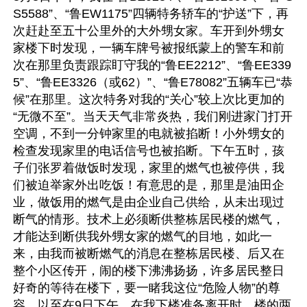
S5588”、“鲁EW1175”四辆特务轿车的“护送”下，再
次赶赴至五十公里外的大外甥女家。车开到外甥女
家楼下时发现，一辆车牌号被报纸蒙上的警车和前
次在那里负责跟踪盯守我的“鲁EE2212”、“鲁EE339
5”、“鲁EE3326（或62）”、“鲁E78082”五辆车已“恭
候”在那里。这次特务对我的“关心”较上次比更加的
“无微不至”。当天天气非常炎热，我们刚进家门打开
空调，不到一分钟家里的电就被掐断！小外甥女的
检查发现家里的电话信号也被掐断。下午五时，孩
子们张罗着做饭时发现，家里的燃气也被停供，我
们被迫举家外出吃饭！有意思的是，那里是油田企
业，做饭用的燃气是由企业自己供给，从未出现过
断气的情形。技术上必须断供整栋居民楼的燃气，
才能达到断供我外甥女家的燃气的目地，如此一
来，由我而被断燃气的消息在整栋居民楼、后又在
整个小区传开，闹的楼下沸沸扬扬，许多居民整日
好奇的等待在楼下，要一睹我这位“危险人物”的尊
容。以至在9日下午，在我下楼准备离开时，楼的两