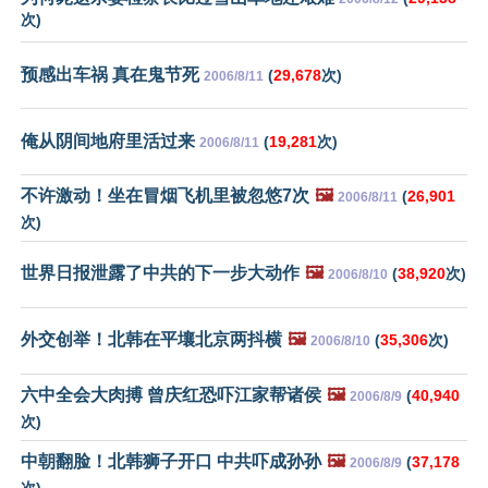
次)
预感出车祸 真在鬼节死
(
29,678
次)
2006/8/11
俺从阴间地府里活过来
(
19,281
次)
2006/8/11
不许激动！坐在冒烟飞机里被忽悠7次
🖼️
(
26,901
2006/8/11
次)
世界日报泄露了中共的下一步大动作
🖼️
(
38,920
次)
2006/8/10
外交创举！北韩在平壤北京两抖横
🖼️
(
35,306
次)
2006/8/10
六中全会大肉搏 曾庆红恐吓江家帮诸侯
🖼️
(
40,940
2006/8/9
次)
中朝翻脸！北韩狮子开口 中共吓成孙孙
🖼️
(
37,178
2006/8/9