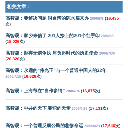
相关文章：
高智晟：要解决问题 叫台湾的陈水扁来办
(
16,435
2006/8/8
次)
高智晟：家乡来信了 201人捺上的201个红手印
2006/8/2
(
18,026
次)
高智晟：抛弃无谓争执 肩负起时代的历史使命
2006/7/30
(
20,326
次)
高智晟：永远的“伟光正”与一个普通中国人的32年
(
16,628
次)
2006/7/15
高智晟：上海帮在“自作多情”
(
16,875
次)
2006/7/4
高智晟：中共的天下 罪犯的天堂
(
17,131
次)
2006/6/29
高智晟：一个普通反腐公民的悲惨命运
(
17,646
次)
2006/6/23