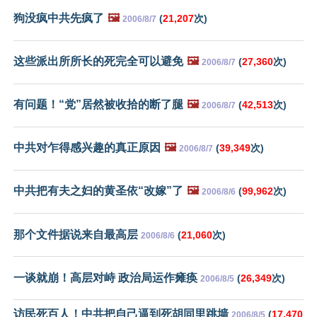
狗没疯中共先疯了
🖼️
(
21,207
次)
2006/8/7
这些派出所所长的死完全可以避免
🖼️
(
27,360
次)
2006/8/7
有问题！“党”居然被收拾的断了腿
🖼️
(
42,513
次)
2006/8/7
中共对乍得感兴趣的真正原因
🖼️
(
39,349
次)
2006/8/7
中共把有夫之妇的黄圣依“改嫁”了
🖼️
(
99,962
次)
2006/8/6
那个文件据说来自最高层
(
21,060
次)
2006/8/6
一谈就崩！高层对峙 政治局运作瘫痪
(
26,349
次)
2006/8/5
访民死百人！中共把自己逼到死胡同里跳墙
(
17,470
2006/8/5