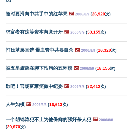
次)
随时要滑向中共手中的红苹果
🖼️
(
26,920
次)
2006/8/9
求官者有这等资本向党开牙
🖼️
(
33,155
次)
2006/8/9
打压基层直选 爆血管中共要自杀
🖼️
(
16,329
次)
2006/8/9
被五星旗踩在脚下玷污的五环旗
🖼️
(
18,155
次)
2006/8/9
歇吧！官场富豪笑傲中纪委
🖼️
(
32,412
次)
2006/8/8
人生如棋
🖼️
(
16,613
次)
2006/8/8
一个胡锦涛犯不上为他保鲜的强奸杀人犯
🖼️
2006/8/8
(
20,970
次)