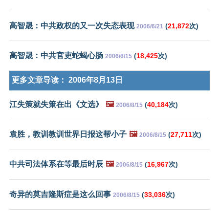
高智晟：中共政权的又一次失态表现
(
21,872
次)
2006/6/21
高智晟：中共官吏蛇蝎心肠
(
18,425
次)
2006/6/15
更多文章导读：
2006年8月13日
江失策就失策在出《文选》
🖼️
(
40,184
次)
2006/8/15
袁胜，教训教训世界日报这帮小子
🖼️
(
27,711
次)
2006/8/15
中共司法体系在等最后时辰
🖼️
(
16,967
次)
2006/8/15
奇异的莫吉隆斯症是这么回事
(
33,036
次)
2006/8/15