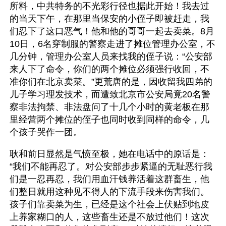
所料，中共特务的不光彩行径也据此开始！我去过
的当天下午，在那里当保安的小侄子即被赶走，我
们忍下了这口恶气！他和他的哥哥一起去卖菜。8月
10日，6名穿制服的警察走进了摊位管理办公室，不
几分钟，管理办公室人员来找我的侄子说：“公安部
来人下了命令，你们的两个摊位必须强行收回，不
准你们在北京卖菜。”更荒唐的是，因收留我四弟的
儿子学习理发技术，而遭致北京市公安局竟20名警
察非法拘禁、非法盘问了十几个小时的黄老板在那
里经营两个摊位的侄子也同时收到同样的命令，几
个孩子哭作一团。
耿和前日显然是气愤至极，她在电话中的原话是：
“我们不能再忍了。对公安部步步紧逼的无耻恶行我
们是一忍再忍，我们用血汗钱养活着这群畜生，他
们整日就用这种见不得人的下流手段来伤害我们。
孩子们靠卖菜为生，已经是这个社会上伏贴到地皮
上养家糊口的人，这些畜生还是不放过他们！这次