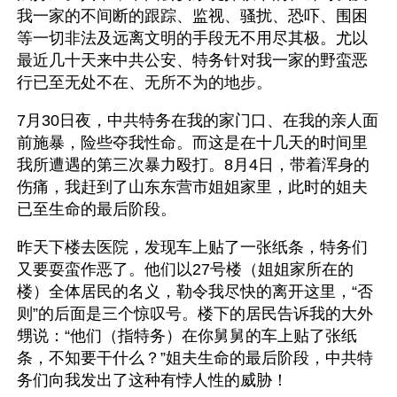
我一家的不间断的跟踪、监视、骚扰、恐吓、围困
等一切非法及远离文明的手段无不用尽其极。尤以
最近几十天来中共公安、特务针对我一家的野蛮恶
行已至无处不在、无所不为的地步。
7月30日夜，中共特务在我的家门口、在我的亲人面
前施暴，险些夺我性命。而这是在十几天的时间里
我所遭遇的第三次暴力殴打。8月4日，带着浑身的
伤痛，我赶到了山东东营市姐姐家里，此时的姐夫
已至生命的最后阶段。
昨天下楼去医院，发现车上贴了一张纸条，特务们
又要耍蛮作恶了。他们以27号楼（姐姐家所在的
楼）全体居民的名义，勒令我尽快的离开这里，“否
则”的后面是三个惊叹号。楼下的居民告诉我的大外
甥说：“他们（指特务）在你舅舅的车上贴了张纸
条，不知要干什么？”姐夫生命的最后阶段，中共特
务们向我发出了这种有悖人性的威胁！