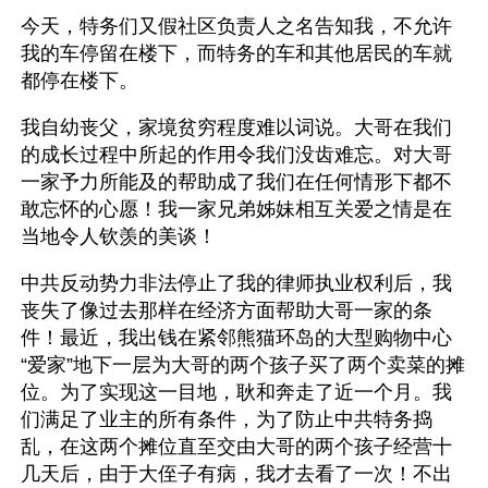
今天，特务们又假社区负责人之名告知我，不允许
我的车停留在楼下，而特务的车和其他居民的车就
都停在楼下。
我自幼丧父，家境贫穷程度难以词说。大哥在我们
的成长过程中所起的作用令我们没齿难忘。对大哥
一家予力所能及的帮助成了我们在任何情形下都不
敢忘怀的心愿！我一家兄弟姊妹相互关爱之情是在
当地令人钦羡的美谈！
中共反动势力非法停止了我的律师执业权利后，我
丧失了像过去那样在经济方面帮助大哥一家的条
件！最近，我出钱在紧邻熊猫环岛的大型购物中心
“爱家”地下一层为大哥的两个孩子买了两个卖菜的摊
位。为了实现这一目地，耿和奔走了近一个月。我
们满足了业主的所有条件，为了防止中共特务捣
乱，在这两个摊位直至交由大哥的两个孩子经营十
几天后，由于大侄子有病，我才去看了一次！不出