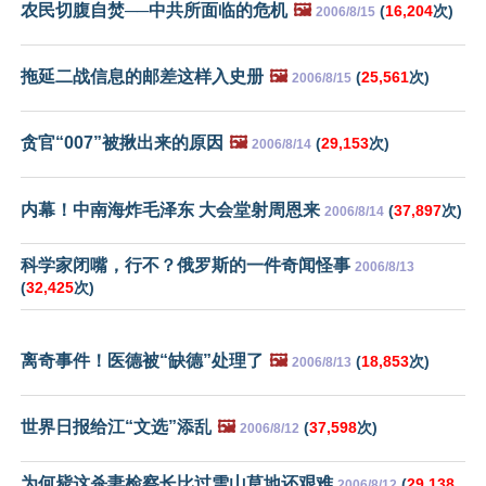
农民切腹自焚──中共所面临的危机
🖼️
(
16,204
次)
2006/8/15
拖延二战信息的邮差这样入史册
🖼️
(
25,561
次)
2006/8/15
贪官“007”被揪出来的原因
🖼️
(
29,153
次)
2006/8/14
内幕！中南海炸毛泽东 大会堂射周恩来
(
37,897
次)
2006/8/14
科学家闭嘴，行不？俄罗斯的一件奇闻怪事
2006/8/13
(
32,425
次)
离奇事件！医德被“缺德”处理了
🖼️
(
18,853
次)
2006/8/13
世界日报给江“文选”添乱
🖼️
(
37,598
次)
2006/8/12
为何毙这杀妻检察长比过雪山草地还艰难
(
29,138
2006/8/12