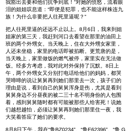
我豁出去要和他们抗争到底！”对她的愤怒，流着眼
泪的姐姐叹息道：“即便是犯罪，也不能这样株连九
族！为什么非要把人往死里逼呢？”
把人往死里逼的还远不止以上。8月6日，我来到姐
姐家的第三天，我赶到河口去看望在那里的油田上
班的两个外甥女。当天晚上，住在大外甥女家里，
人还未坐稳，家里的电话即被掐断。更荒唐的是，
当天晚上，家里做饭的燃气被停，家里实在无法做
饭。经多方考虑，我对此对外保持了沉默。8日上
午，两个外甥女又分别打电话给他们的妈妈，都哭
哭啼啼的说让舅舅再到她们那里去一次，孩子们的
理由是说，看到自己的舅舅浑身是伤，尤其是看到
舅舅身边不分昼夜的被二三十名不明身份的人包围
着，感到舅舅随时都有可能被那些人给害死！说她
们越想越怕，必须让舅舅再到她们那里住一夜，我
大笑着答应了她们的要求。
8月8日下午，我在“鲁BZ0234”、“鲁E62396”、“鲁 G