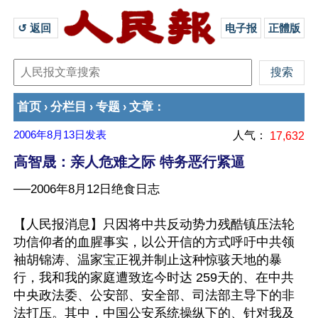
↺ 返回 
电子报
正體版
首页
分栏目
专题
文章
›
›
›
：
2006年8月13日
发表
人气：
17,632
高智晟：亲人危难之际 特务恶行紧逼
──2006年8月12日绝食日志
【人民报消息】只因将中共反动势力残酷镇压法轮
功信仰者的血腥事实，以公开信的方式呼吁中共领
袖胡锦涛、温家宝正视并制止这种惊骇天地的暴
行，我和我的家庭遭致迄今时达 259天的、在中共
中央政法委、公安部、安全部、司法部主导下的非
法打压。其中，中国公安系统操纵下的、针对我及