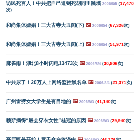
访民死百人！中共把自己逼到死胡同里跳墙
(
17,470
2006/8/5
次)
和尚集体嫖娼！三大古寺大丑闻(下)
🖼️
(
67,326
次)
2006/8/4
和尚集体嫖娼！三大古寺大丑闻(上)
🖼️
(
51,971
次)
2006/8/4
麻雀雨！湖北8小时闪电13473次
🖼️
(
30,806
次)
2006/8/4
中共尿了！20万人上网络监控黑名单
🖼️
(
21,371
次)
2006/8/4
广州雷劈女大学生是有目地的
🖼️
(
41,140
次)
2006/8/3
赖斯摘得“最会穿衣女性”桂冠的原因
🖼️
(
29,940
次)
2006/8/3
高层暗杀开始！罗干命在旋涡中
🖼️
(
46,276
次)
2006/8/2