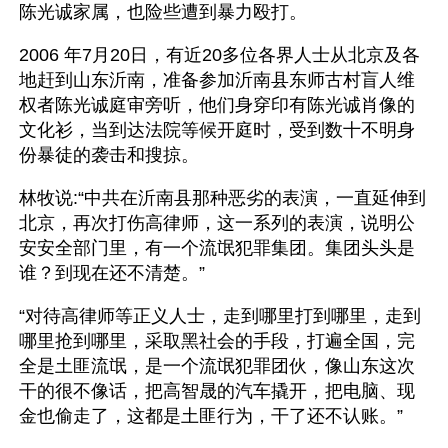
陈光诚家属，也险些遭到暴力殴打。
2006 年7月20日，有近20多位各界人士从北京及各
地赶到山东沂南，准备参加沂南县东师古村盲人维
权者陈光诚庭审旁听，他们身穿印有陈光诚肖像的
文化衫，当到达法院等候开庭时，受到数十不明身
份暴徒的袭击和搜掠。
林牧说:“中共在沂南县那种恶劣的表演，一直延伸到
北京，再次打伤高律师，这一系列的表演，说明公
安安全部门里，有一个流氓犯罪集团。集团头头是
谁？到现在还不清楚。”
“对待高律师等正义人士，走到哪里打到哪里，走到
哪里抢到哪里，采取黑社会的手段，打遍全国，完
全是土匪流氓，是一个流氓犯罪团伙，像山东这次
干的很不像话，把高智晟的汽车撬开，把电脑、现
金也偷走了，这都是土匪行为，干了还不认账。”