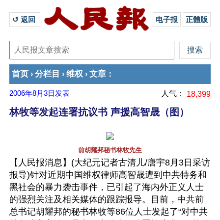
↺ 返回 
电子报
正體版
首页
分栏目
维权
文章
›
›
›
：
2006年8月3日
发表
人气：
18,399
林牧等发起连署抗议书 声援高智晟（图）
前胡耀邦秘书林牧先生
【人民报消息】(大纪元记者古清儿/唐宇8月3日采访
报导)针对近期中国维权律师高智晟遭到中共特务和
黑社会的暴力袭击事件，已引起了海内外正义人士
的强烈关注及相关媒体的跟踪报导。目前，中共前
总书记胡耀邦的秘书林牧等86位人士发起了“对中共