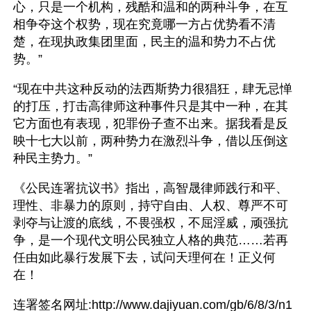
心，只是一个机构，残酷和温和的两种斗争，在互
相争夺这个权势，现在究竟哪一方占优势看不清
楚，在现执政集团里面，民主的温和势力不占优
势。”
“现在中共这种反动的法西斯势力很猖狂，肆无忌惮
的打压，打击高律师这种事件只是其中一种，在其
它方面也有表现，犯罪份子查不出来。据我看是反
映十七大以前，两种势力在激烈斗争，借以压倒这
种民主势力。”
《公民连署抗议书》指出，高智晟律师践行和平、
理性、非暴力的原则，持守自由、人权、尊严不可
剥夺与让渡的底线，不畏强权，不屈淫威，顽强抗
争，是一个现代文明公民独立人格的典范……若再
任由如此暴行发展下去，试问天理何在！正义何
在！
连署签名网址:http://www.dajiyuan.com/gb/6/8/3/n1