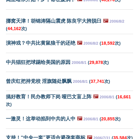
挪窝天津！胡锦涛隔山震虎 陈良宇大胯脱臼
🖼️
2006/8/2
(
44,162
次)
演神戏？中共比黄鼠狼干的还绝
🖼️
(
18,592
次)
2006/8/2
中共猖狂把球踢给美国的原因
(
29,878
次)
2006/8/1
曾庆红把持党校 淫旗随处飘飘
(
37,741
次)
2006/8/1
搞好教育！民办教师下岗 哑巴文盲上阵
🖼️
(
16,661
2006/8/1
次)
一激灵！这举动掐到中共的人中
🖼️
(
20,855
次)
2006/8/1
支持！“中央一套”更适合避孕套商标
🖼️
(
35,584
次)
2006/7/31