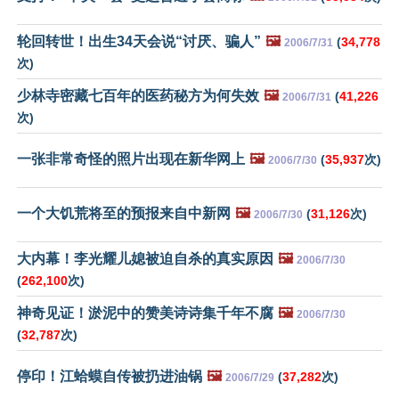
轮回转世！出生34天会说“讨厌、骗人”
🖼️
(
34,778
2006/7/31
次)
少林寺密藏七百年的医药秘方为何失效
🖼️
(
41,226
2006/7/31
次)
一张非常奇怪的照片出现在新华网上
🖼️
(
35,937
次)
2006/7/30
一个大饥荒将至的预报来自中新网
🖼️
(
31,126
次)
2006/7/30
大内幕！李光耀儿媳被迫自杀的真实原因
🖼️
2006/7/30
(
262,100
次)
神奇见证！淤泥中的赞美诗诗集千年不腐
🖼️
2006/7/30
(
32,787
次)
停印！江蛤蟆自传被扔进油锅
🖼️
(
37,282
次)
2006/7/29