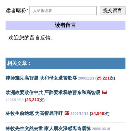
读者暱称:
读者留言
欢迎您的留言反馈。
相关文章：
律师难见高智晟 耿和母女遭警欺辱
(
25,221
次)
2006/11/3
欧洲政要致信中共 严辞要求释放曹东和高智晟
🖼️
(
23,313
次)
2006/10/30
林牧生前绝笔 为高智晟呼吁
🖼️
(
24,946
次)
2006/10/18
林牧先生突然去世 家人朋友深感离奇震惊
2006/10/16