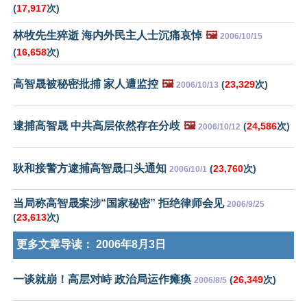
(
17,917
次)
林牧先生猝逝 海内外民主人士沉痛哀悼
🖼️
2006/10/15
(
16,658
次)
高智晟被秘密批捕 家人遭监控
🖼️
(
23,329
次)
2006/10/13
逮捕高智晟 中共高层依然存在分歧
🖼️
(
24,586
次)
2006/10/12
耿和接警方逮捕高智晟口头通知
(
23,760
次)
2006/10/1
当局称高智晟案涉“国家秘密” 拒绝律师会见
2006/9/25
(
23,613
次)
更多文章导读：
2006年8月3日
一谈就崩！高层对峙 政治局运作瘫痪
(
26,349
次)
2006/8/5