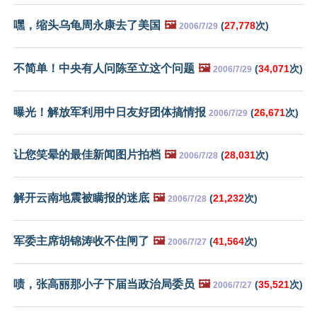
嘿，缩头乌龟周永康去了美国
🖼️
(
27,778
次)
2006/7/29
不简单！中央有人问陈至立这个问题
🖼️
(
34,071
次)
2006/7/29
曝光！解放军利用中日友好团体搞情报
(
26,671
次)
2006/7/29
让您笑晕的最佳新闻图片拍档
🖼️
(
28,031
次)
2006/7/28
解开云南地震被瞒报的迷底
🖼️
(
21,232
次)
2006/7/28
军委主席胡锦涛收不住闸了
🖼️
(
41,564
次)
2006/7/27
啧，张高丽那小子下届当政治局委员
🖼️
(
35,521
次)
2006/7/27