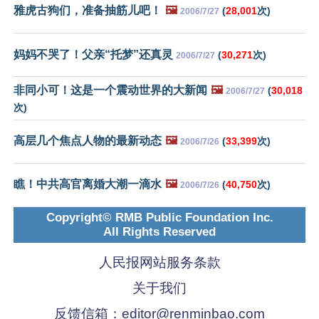
雅虎古狗们，准备抽筋儿吧！
🖼️
(
28,001
次)
2006/7/27
妈妈不哭了！父亲“托梦”还真灵
(
30,271
次)
2006/7/27
非同小可！这是一个震动世界的大新闻
🖼️
(
30,018
2006/7/27
次)
高层几个焦点人物的最新动态
🖼️
(
33,399
次)
2006/7/26
瞧！中共高官离婚大潮一滴水
🖼️
(
40,750
次)
2006/7/26
Copyright© RMB Public Foundation Inc.
All Rights Reserved
人民报网站服务条款
关于我们
反馈信箱：
editor@renminbao.com