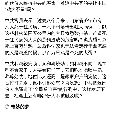
的代价来维持中共的寿命。难道中共真的要让中国
“鸡犬不留”吗？
中共官员表示，过去八个月来，山东省济宁市有十
六人死于狂犬病、十六个村落传出狂犬病例，所以
这些村落范围五公里内的犬只将悉数扑杀。难道死
于狂犬病的人真的是狗造成的危害吗？禽流感时杀
死上百万只鸡，最后科学家也无法肯定死于禽流感
的人是鸡惹的祸。那百万只鸡是否死的太冤？
中共和鸡较完劲，又和狗较劲，狗和鸡不同，现在
狗不看家了，人要看它们了，它们吃香肠喝牛奶、
养尊处优，地位比人还高，是家家户户的宠物。这
么打打杀杀，岂不引起众怒？真没想到中共把这部
份人也逼进了“全民反迫害”的行列中。这样发展下
去，社会上还有哪部份人不被触及呢？
◎ 
奇妙的梦 