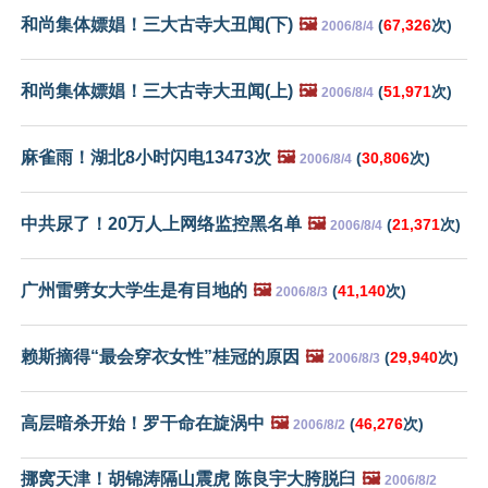
和尚集体嫖娼！三大古寺大丑闻(下)
🖼️
(
67,326
次)
2006/8/4
和尚集体嫖娼！三大古寺大丑闻(上)
🖼️
(
51,971
次)
2006/8/4
麻雀雨！湖北8小时闪电13473次
🖼️
(
30,806
次)
2006/8/4
中共尿了！20万人上网络监控黑名单
🖼️
(
21,371
次)
2006/8/4
广州雷劈女大学生是有目地的
🖼️
(
41,140
次)
2006/8/3
赖斯摘得“最会穿衣女性”桂冠的原因
🖼️
(
29,940
次)
2006/8/3
高层暗杀开始！罗干命在旋涡中
🖼️
(
46,276
次)
2006/8/2
挪窝天津！胡锦涛隔山震虎 陈良宇大胯脱臼
🖼️
2006/8/2