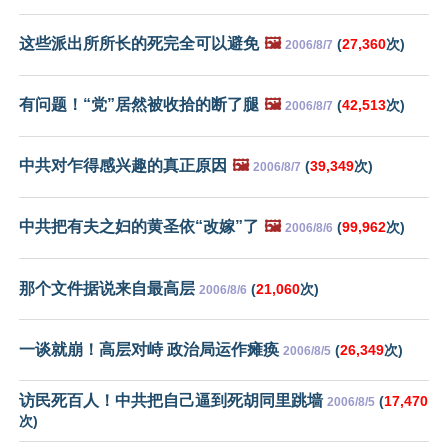
这些派出所所长的死完全可以避免
🖼️
(
27,360
次)
2006/8/7
有问题！“党”居然被收拾的断了腿
🖼️
(
42,513
次)
2006/8/7
中共对乍得感兴趣的真正原因
🖼️
(
39,349
次)
2006/8/7
中共把有夫之妇的黄圣依“改嫁”了
🖼️
(
99,962
次)
2006/8/6
那个文件据说来自最高层
(
21,060
次)
2006/8/6
一谈就崩！高层对峙 政治局运作瘫痪
(
26,349
次)
2006/8/5
访民死百人！中共把自己逼到死胡同里跳墙
(
17,470
2006/8/5
次)