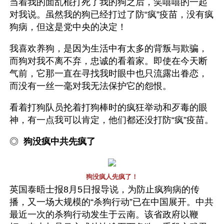
当着我的面乱棍打死了我的狗之后，笑嘻嘻的一起
对我说。虽然我的狗已经打过了防“疯”疫苗，没有疯
狗病，但这是党中央的决定！
我喜欢养狗，是因为生活中有太多的背叛与欺骗，
而狗对我不离不弃，忠诚的看着家。即使在今天断
气前，它那一直在寻找我时眼中也只流露出眷恋，
而没有一丝一毫对我无法保护它的怨恨。
看着打狗队员抡着打狗棒时的疯狂举动和歹毒的眼
神，有一点我可以肯定，他们都还没打防“疯”疫苗。
◎  
狗没疯中共先疯了  
狗没疯人先疯了！
英国泰晤士报8月5日报导说，为防止疯狗病的传
播，又一场大规模的“杀狗行动”已在中国展开。中共
最近一次的杀狗行动发生于云南。该省政府以鞭