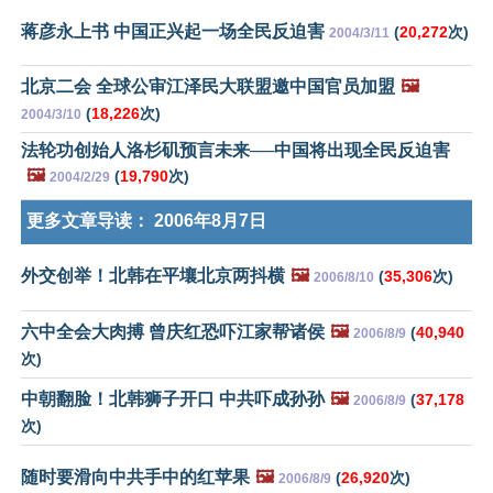
蒋彦永上书 中国正兴起一场全民反迫害
(
20,272
次)
2004/3/11
北京二会 全球公审江泽民大联盟邀中国官员加盟
🖼️
(
18,226
次)
2004/3/10
法轮功创始人洛杉矶预言未来──中国将出现全民反迫害
🖼️
(
19,790
次)
2004/2/29
更多文章导读：
2006年8月7日
外交创举！北韩在平壤北京两抖横
🖼️
(
35,306
次)
2006/8/10
六中全会大肉搏 曾庆红恐吓江家帮诸侯
🖼️
(
40,940
2006/8/9
次)
中朝翻脸！北韩狮子开口 中共吓成孙孙
🖼️
(
37,178
2006/8/9
次)
随时要滑向中共手中的红苹果
🖼️
(
26,920
次)
2006/8/9