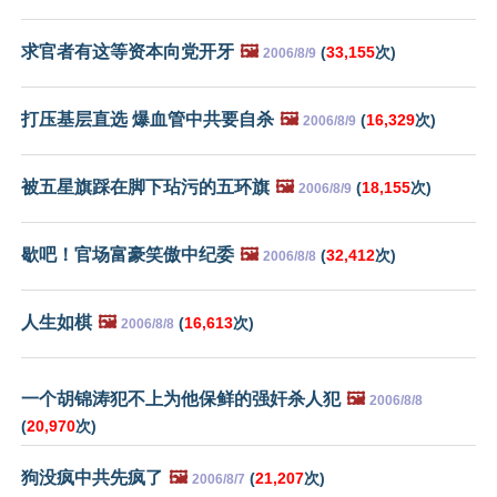
求官者有这等资本向党开牙
🖼️
(
33,155
次)
2006/8/9
打压基层直选 爆血管中共要自杀
🖼️
(
16,329
次)
2006/8/9
被五星旗踩在脚下玷污的五环旗
🖼️
(
18,155
次)
2006/8/9
歇吧！官场富豪笑傲中纪委
🖼️
(
32,412
次)
2006/8/8
人生如棋
🖼️
(
16,613
次)
2006/8/8
一个胡锦涛犯不上为他保鲜的强奸杀人犯
🖼️
2006/8/8
(
20,970
次)
狗没疯中共先疯了
🖼️
(
21,207
次)
2006/8/7