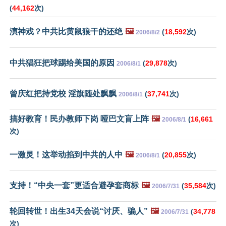
(
44,162
次)
演神戏？中共比黄鼠狼干的还绝
🖼️
(
18,592
次)
2006/8/2
中共猖狂把球踢给美国的原因
(
29,878
次)
2006/8/1
曾庆红把持党校 淫旗随处飘飘
(
37,741
次)
2006/8/1
搞好教育！民办教师下岗 哑巴文盲上阵
🖼️
(
16,661
2006/8/1
次)
一激灵！这举动掐到中共的人中
🖼️
(
20,855
次)
2006/8/1
支持！“中央一套”更适合避孕套商标
🖼️
(
35,584
次)
2006/7/31
轮回转世！出生34天会说“讨厌、骗人”
🖼️
(
34,778
2006/7/31
次)