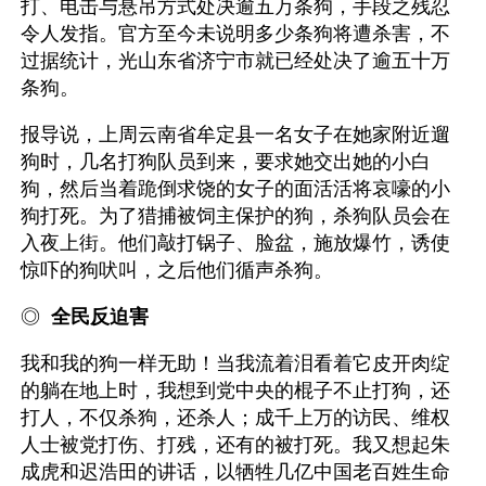
打、电击与悬吊方式处决逾五万条狗，手段之残忍
令人发指。官方至今未说明多少条狗将遭杀害，不
过据统计，光山东省济宁市就已经处决了逾五十万
条狗。
报导说，上周云南省牟定县一名女子在她家附近遛
狗时，几名打狗队员到来，要求她交出她的小白
狗，然后当着跪倒求饶的女子的面活活将哀嚎的小
狗打死。为了猎捕被饲主保护的狗，杀狗队员会在
入夜上街。他们敲打锅子、脸盆，施放爆竹，诱使
惊吓的狗吠叫，之后他们循声杀狗。
◎  
全民反迫害 
我和我的狗一样无助！当我流着泪看着它皮开肉绽
的躺在地上时，我想到党中央的棍子不止打狗，还
打人，不仅杀狗，还杀人；成千上万的访民、维权
人士被党打伤、打残，还有的被打死。我又想起朱
成虎和迟浩田的讲话，以牺牲几亿中国老百姓生命