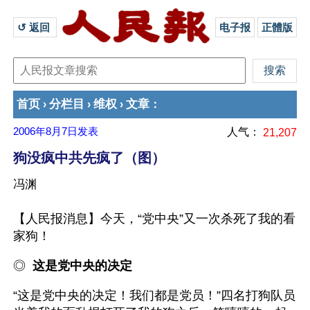
↺ 返回 
电子报
正體版
首页
分栏目
维权
文章
›
›
›
：
2006年8月7日
发表
人气：
21,207
狗没疯中共先疯了（图）
冯渊
【人民报消息】今天，“党中央”又一次杀死了我的看
家狗！
◎  
这是党中央的决定
“这是党中央的决定！我们都是党员！”四名打狗队员