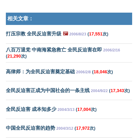
相关文章：
打压宗教 全民反迫害升级
🖼️
(
17,551
次)
2006/8/23
八百万退党 中南海紧急救亡 全民反迫害在即
2006/2/16
(
21,290
次)
高律师：为全民反迫害奠定基础
(
18,046
次)
2006/2/8
全民反迫害正成为中国社会的一条主线
(
17,343
次)
2004/9/22
全民反迫害 成本知多少
(
17,004
次)
2004/3/13
中国全民反迫害的趋势
(
17,972
次)
2004/3/12