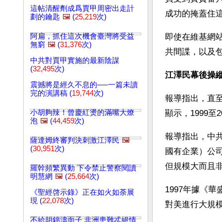
這帖清醒劑成爲賈甲周密出走計
成功的掩蓋住
劃的鑰匙
🖼️
(
25,219
次)
阿扁，抓住這次機會臺灣將受益
即使在維基網站都
無窮
🖼️
(
31,376
次)
共間諜，以及
中共對賈甲實施的最新陰謀
(
32,495
次)
江澤民幕後操
震撼將是經久不息的──一篇未讀
完的演講稿 (
19,744
次)
報導指出，直至
小胡夠辣！曾慶紅燙的滿嘴大燎
顯示，1999
泡
🖼️
(
44,459
次)
報導指出，中共
薩達姆終審判決刺激江澤民
🖼️
(
30,951
次)
國有企業）公
但規模大而且
羅幹頻繁異動 下令禁止警察閱讀
明慧網
🖼️
(
25,664
次)
1997年據《
《聖經啓示錄》正在如火如荼展
現 (
22,078
次)
對美進行大規
不給胡錦濤面子 非洲患難忒絕情