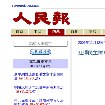
首頁
要聞
內幕
時事
幽默
2006年11月12日
江澤民主控 
重點推薦文章
2006年11月12日
新華網對這篇貶毛文章非常感興
趣
🖼️
(
31,236
次)
喇嘛說的這句話讓中南海怎麼活
🖼️
(
35,271
次)
中共屁都沒放！駐加外交官反法
輪功被逐
🖼️
(
40,624
次)