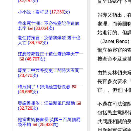
(
32,497
次)
直至1996年
小小說：看杆兒 (
17,360
次)
報導又指出，
帶來死亡潮！不必特意記住這個
處理。而美國聯
名字
🖼️
(
33,064
次)
始進行的。但調
老住持預言：疫情將爆發 幾十億
（Janet 
人亡 (
39,762
次)
獨立檢察官的查
江想咬死韓正！這仨麻煩事大了
搜查命令及逮
🖼️
(
46,707
次)
爆笑：中共外交史上的特大丑聞
由於克林頓夫婦
(
23,470
次)
長官多次要求
時辰到了！錦濤繞道斬長春
🖼️
官」。但也同
(
46,696
次)
脣齒難相依！江齒漏風已鬆動
🖼️
不過在司法部阻
(
32,728
次)
包括民主黨關
她當世衛祕書長 英國三百萬個屍
共間諜相關的
袋不夠
🖼️
(
25,938
次)
員受到實質審