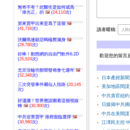
無奇不有！此醫生是如何成爲
「偉光正」的
🖼️
(
24,110
次)
原來賈甲出來是爲了這個
🖼️
(
41,716
次)
讀者暱稱:
沃爾瑪連鎖店螞蟻爬滿身
🖼️
(
28,780
次)
好棒！動態網的自由門軟件6.2D
歡迎您的留言
(
25,924
次)
北京法輪功新聞發佈會七週年
🖼️
(
32,346
次)
日本產經新聞
三次突發事件屬仙人指路 (
20,145
美加地區間諜
次)
中共貪官紐約
好瀟灑！世界應該圍着這個視線
日媒揭中共摘
轉
🖼️
(
30,900
次)
中共在美間諜
中共迫害賈甲 港府面臨選擇
🖼️
(
30,980
次)
江澤民主控 