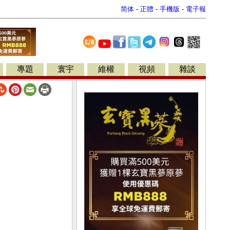
简体
-
正體
-
手機版
-
電子報
專題
寰宇
維權
視頻
雜談