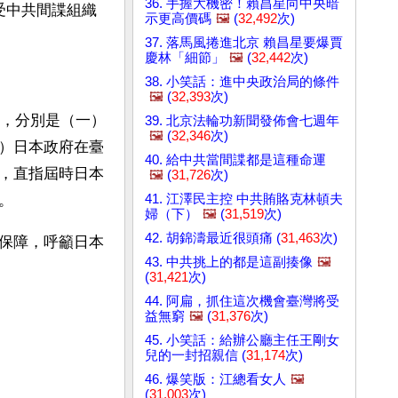
36. 手握大機密！賴昌星向中央暗
受中共間諜組織
示更高價碼
🖼️
(
32,492
次)
37. 落馬風捲進北京 賴昌星要爆賈
慶林「細節」
🖼️
(
32,442
次)
38. 小笑話：進中央政治局的條件
🖼️
(
32,393
次)
約，分別是（一）
39. 北京法輪功新聞發佈會七週年
🖼️
(
32,346
次)
）日本政府在臺
40. 給中共當間諜都是這種命運
，直指屆時日本
🖼️
(
31,726
次)
41. 江澤民主控 中共賄賂克林頓夫
。
婦（下）
🖼️
(
31,519
次)
42. 胡錦濤最近很頭痛 (
31,463
次)
保障，呼籲日本
43. 中共挑上的都是這副揍像
🖼️
(
31,421
次)
44. 阿扁，抓住這次機會臺灣將受
益無窮
🖼️
(
31,376
次)
45. 小笑話：給辦公廳主任王剛女
兒的一封招親信 (
31,174
次)
46. 爆笑版：江總看女人
🖼️
(
31,003
次)