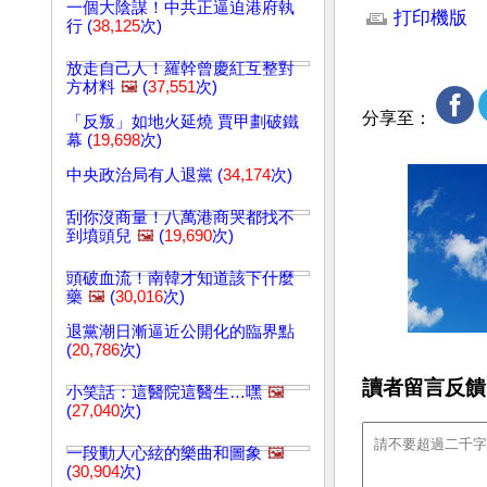
一個大陰謀！中共正逼迫港府執
打印機版
行 (
38,125
次)
放走自己人！羅幹曾慶紅互整對
方材料
🖼️
(
37,551
次)
分享至：
「反叛」如地火延燒 賈甲劃破鐵
幕 (
19,698
次)
中央政治局有人退黨 (
34,174
次)
刮你沒商量！八萬港商哭都找不
到墳頭兒
🖼️
(
19,690
次)
頭破血流！南韓才知道該下什麼
藥
🖼️
(
30,016
次)
退黨潮日漸逼近公開化的臨界點
(
20,786
次)
讀者留言反饋
小笑話：這醫院這醫生…嘿
🖼️
(
27,040
次)
一段動人心絃的樂曲和圖象
🖼️
(
30,904
次)