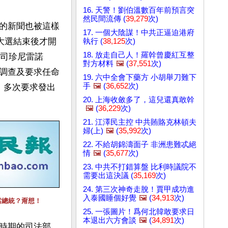
16. 天警！劉伯溫數百年前預言突
然民間流傳 (
39,279
次)
的新聞也被這樣
17. 一個大陰謀！中共正逼迫港府
年大選結束後才開
執行 (
38,125
次)
18. 放走自己人！羅幹曾慶紅互整
政司珍尼雷諾
對方材料
🖼️
(
37,551
次)
續調查及要求任命
19. 六中全會下藥方 小胡舉刀難下
手
🖼️
(
36,652
次)
，多次要求發出
20. 上海收斂多了，這兒還真敢幹
🖼️
(
36,229
次)
21. 江澤民主控 中共賄賂克林頓夫
婦(上)
🖼️
(
35,992
次)
22. 不給胡錦濤面子 非洲患難忒絕
情
🖼️
(
35,677
次)
23. 中共不打錯算盤 比利時議院不
需要出這決議 (
35,169
次)
24. 第三次神奇走脫！賈甲成功進
入泰國睡個好覺
🖼️
(
34,913
次)
當總統？甭想！
25. 一張圖片！爲何北韓敢要求日
本退出六方會談
🖼️
(
34,891
次)
時期的司法部，