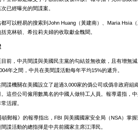
這次已經曝光的間諜案。
可以輕易的搜索到John Huang（黃建南）、Maria Hsi
包括克林頓、希拉莉夫婦的收取獻金醜聞。
縱
目前，中共間諜與美國民主黨的勾結並無收斂，且有增無減。
至2004年之間，中共在美間諜活動每年平均15%的遞升。
間諜機關在美國設立了超過3,000家的僞公司或僞非政府組
司。這些公司僱用數萬名的中國人做特工人員。報導還指，中
非常活躍。
華盛頓郵報》的報導指出，FBI 與美國國家安全局（NSA）掌
模間諜活動的總指揮是中共前國家主席江澤民。