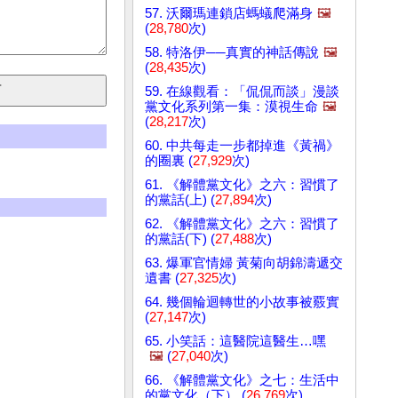
57. 沃爾瑪連鎖店螞蟻爬滿身
🖼️
(
28,780
次)
58. 特洛伊──真實的神話傳說
🖼️
(
28,435
次)
59. 在線觀看：「侃侃而談」漫談
黨文化系列第一集：漠視生命
🖼️
(
28,217
次)
60. 中共每走一步都掉進《黃禍》
的圈裏 (
27,929
次)
61. 《解體黨文化》之六：習慣了
的黨話(上) (
27,894
次)
62. 《解體黨文化》之六：習慣了
的黨話(下) (
27,488
次)
63. 爆軍官情婦 黃菊向胡錦濤遞交
遺書 (
27,325
次)
64. 幾個輪迴轉世的小故事被覈實
(
27,147
次)
65. 小笑話：這醫院這醫生…嘿
🖼️
(
27,040
次)
66. 《解體黨文化》之七：生活中
的黨文化（下） (
26,769
次)