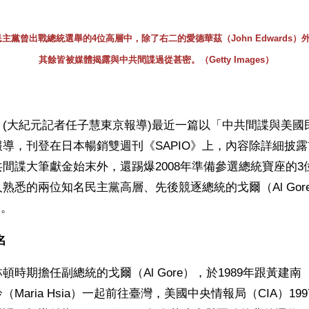
民主黨曾出戰總統選舉的4位高層中，除了右二的愛德華茲（John Edwards）
其餘皆被媒體揭露與中共間諜過從甚密。（Getty Images）
】(大紀元記者任子慧東京報導)最近一篇以「中共間諜與美國
導，刊登在日本暢銷雙週刊《SAPIO》上，內容除詳細披
間諜大筆獻金始末外，還踢爆2008年準備參選總統寶座的3
熟悉的兩位知名民主黨高層、先後競逐總統的戈爾（Al Gor
）。
名
時期擔任副總統的戈爾（Al Gore），於1989年跟黃建南（Jo
Maria Hsia）一起前往臺灣，美國中央情報局（CIA）19