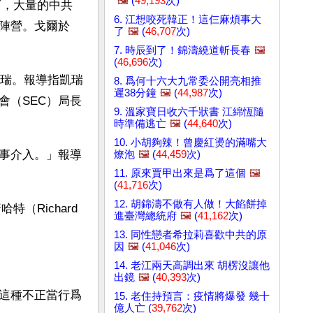
🖼️
(
49,193
次)
下，大量的中共
6. 江想咬死韓正！這仨麻煩事大
陣營。戈爾於
了
🖼️
(
46,707
次)
7. 時辰到了！錦濤繞道斬長春
🖼️
(
46,696
次)
凱瑞。報導指凱瑞
8. 爲何十六大九常委公開亮相推
遲38分鐘
🖼️
(
44,987
次)
會（SEC）局長
9. 溫家寶日收六千狀書 江綿恆隨
時準備逃亡
🖼️
(
44,640
次)
10. 小胡夠辣！曾慶紅燙的滿嘴大
事介入。」報導
燎泡
🖼️
(
44,459
次)
11. 原來賈甲出來是爲了這個
🖼️
(
41,716
次)
12. 胡錦濤不做有人做！大餡餅掉
Richard 
進臺灣總統府
🖼️
(
41,162
次)
13. 同性戀者希拉莉喜歡中共的原
因
🖼️
(
41,046
次)
14. 老江兩天高調出來 胡楞沒讓他
出鏡
🖼️
(
40,393
次)
這種不正當行爲
15. 老住持預言：疫情將爆發 幾十
億人亡 (
39,762
次)