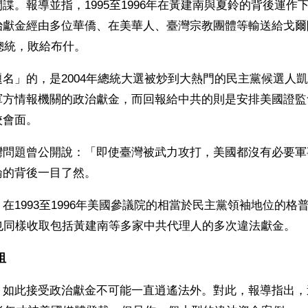
諜。報導並指，1995至1996年在黃建南與夏鈴的背後運作
治獻金經由多位華僑、在美華人、臺灣宗教團體等輸送給戈爾
選總統，敗給布什。
名」的，是2004年總統大選被炒到大熱門的民主黨候選人
軍方情報機關的政治獻金，而回報給中共的則是安排美國證監
校會面。
灣問題曾公開說：「即使臺灣被武力攻打，美國都沒有必要軍
論的背後一目了然。
1993至1996年美國參議院的相當於民主黨領袖地位的格普哈特（
t），也同樣收取包括黃建南等多家中共代理人的多次違法獻金。
阻
，如此接受政治獻金不可能一直逍遙法外。對此，報導指出，