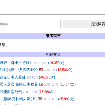
讀者留言
反饋。
相關文章
連載《鄧小平祕錄》
(
19,050
次)
2007/2/15
活動猖獗 中共間諜狡猾
🖼️
(
19,506
次)
2007/1/4
冒充日本人受銼
(
46,373
次)
2007/1/3
國人器官 賄賂日本政界
🖼️
(
16,677
次)
2006/11/30
可能面臨死刑
(
15,960
次)
2006/11/24
中共賄賂克林頓夫婦(上)
🖼️
(
35,992
次)
2006/11/12