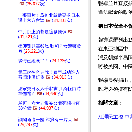
報導並且直接
🖼️
(
35,677
次)
違法獻金的政治
一張圖片！爲何北韓敢要求日本
退出六方會談
🖼️
(
34,891
次)
稱日本安全不
中共挑上的都是這副揍像
🖼️
(
31,421
次)
報導還羅列出1
律師難見高智晟 耿和母女遭警欺
在東亞地區中
辱 (
25,221
次)
灣及朝鮮半島
後悔已經晚了！ (
24,139
次)
將被美國、中
第三次神奇走脫！賈甲成功進入
泰國睡個好覺
🖼️
(
34,913
次)
報導最後指出
溫家寶日收六千狀書 江綿恆隨時
政府必須擁有
準備逃亡
🖼️
(
44,640
次)
相關文章：
爲何十六大九常委公開亮相推遲
38分鐘
🖼️
(
44,987
次)
江澤民主控 中
誰闖過這一關 誰擁有一片天
🖼️
(
29,297
次)
文章網址: http://w