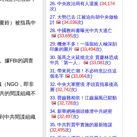
26. 中央政治局有人退黨 (
34,174
次)
27. 大勢已去 江被迫向胡中央做檢
討
🖼️
(
34,036
次)
a（夏鈴）被指爲中
28. 中國教科書曝光中共大逃亡
🖼️
(
33,695
次)
29. 機會不多！一張留給人極深刻
印象的圖片
🖼️
(
33,494
次)
30. 落馬之火延燒北京 賈慶林恐成
據FBI的調查
中共「第一人」
🖼️
(
33,081
次)
31. 帶來死亡潮！不必特意記住這
個名字
🖼️
(
33,064
次)
織（NGO，即非
32. 中央大軍壓境 矛頭直指幕後高
層 (
32,742
次)
共的間諜組織不
33. 脣齒難相依！江齒漏風已鬆動
🖼️
(
32,728
次)
34. 新華網兩個頭條泄中共絕密
🖼️
(
32,497
次)
握到中共間諜組織
35. 中共對賈甲實施的最新陰謀
(
32,495
次)