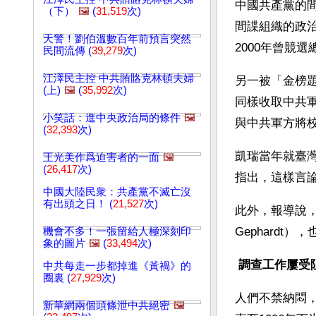
中國共產黨的間
（下）
🖼️
(
31,519
次)
間諜組織的政
天警！劉伯溫數百年前預言突然
2000年曾競
民間流傳 (
39,279
次)
江澤民主控 中共賄賂克林頓夫婦
另一被「金榜題
(上)
🖼️
(
35,992
次)
同樣收取中共
小笑話：進中央政治局的條件
🖼️
與中共軍方將
(
32,393
次)
凱瑞當年就臺
王光美作爲迫害者的一面
🖼️
(
26,417
次)
指出，這樣言
中國大陸民衆：共產黨不滅亡沒
有出頭之日！ (
21,527
次)
此外，報導說，在
Gephard
機會不多！一張留給人極深刻印
象的圖片
🖼️
(
33,494
次)
 調查工作屢受
中共每走一步都掉進《黃禍》的
圈裏 (
27,929
次)
人們不禁納悶
新華網兩個頭條泄中共絕密
🖼️