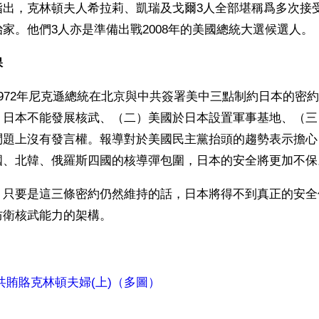
指出，克林頓夫人希拉莉、凱瑞及戈爾3人全部堪稱爲多次接
家。他們3人亦是準備出戰2008年的美國總統大選候選人。
保
972年尼克遜總統在北京與中共簽署美中三點制約日本的密
，日本不能發展核武、（二）美國於日本設置軍事基地、（三
問題上沒有發言權。報導對於美國民主黨抬頭的趨勢表示擔心
國、北韓、俄羅斯四國的核導彈包圍，日本的安全將更加不保
，只要是這三條密約仍然維持的話，日本將得不到真正的安全
防衛核武能力的架構。
共賄賂克林頓夫婦(上)（多圖）
ww.renminbao.com/rmb/articles/2006/11/12/42225b.html