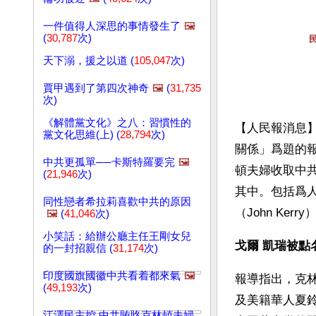
一件值得人深思的事情發生了
🖼️
(
30,787
次)
天下溺，援之以道 (
105,047
次)
賈甲遇到了第四次神奇
🖼️
(
31,735
次)
《解體黨文化》之八：習慣性的
【人民報消息
黨文化思維(上) (
28,794
次)
關係」爲題的報
中共更孤單──卡斯特羅要完
🖼️
頓夫婦收取中共
(
21,946
次)
其中。包括爲人
同性戀者希拉莉喜歡中共的原因
（John Kerry
🖼️
(
41,046
次)
小笑話：給辦公廳主任王剛女兒
戈爾 凱瑞被點
的一封招親信 (
31,174
次)
印度國旗國徽中共看着都來氣
🖼️
報導指出，克林頓
(
49,193
次)
及美籍華人夏鈴（
江澤民主控 中共賄賂克林頓夫婦