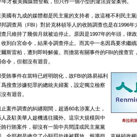
下半年才被美國媒體登載，但只作一個小型的違法資金案例。
在美國有九成的媒體都是民主黨的支持者，故這種不利民主黨
邦調查局（FBI）對於克林頓等人的收賄調查也是在1996
查只維持了幾個月就被迫停止。原因是1997年的年頭，律
Reno）收到白宮命令，結果令調查停止。而其中一名因爲要求繼
爾斯雷柏，遭到即時解僱。而擔當有關事件的FBI的搜查官
捕命令，但都沒有迴音。
受賄事件在當時已經明朗化，故FBI的路易福利
「爲搜查涉嫌犯罪的總統夫婦案，設定獨立檢察
樣沒有迴音。
止案件調查的糾纏期間，超過60名涉案人士，
係人及駐美華人趁機逃往國外。這宗大規模與中
希拉莉
受賄行賄案件，卻沒有一箇中共間諜或民主黨黨
判，全部都是繳交了小額罰款後被釋放。報導指，克林頓政權