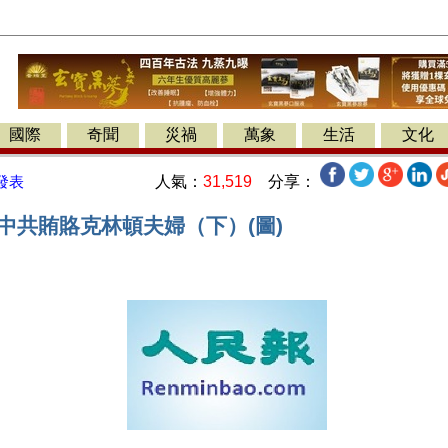
國際
奇聞
災禍
萬象
生活
文化
人氣：
31,519
分享：
發表
中共賄賂克林頓夫婦（下）(圖)