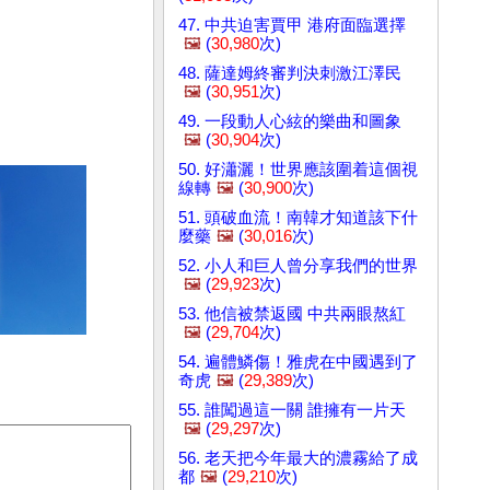
47. 中共迫害賈甲 港府面臨選擇
🖼️
(
30,980
次)
48. 薩達姆終審判決刺激江澤民
🖼️
(
30,951
次)
49. 一段動人心絃的樂曲和圖象
🖼️
(
30,904
次)
50. 好瀟灑！世界應該圍着這個視
線轉
🖼️
(
30,900
次)
51. 頭破血流！南韓才知道該下什
麼藥
🖼️
(
30,016
次)
52. 小人和巨人曾分享我們的世界
🖼️
(
29,923
次)
53. 他信被禁返國 中共兩眼熬紅
🖼️
(
29,704
次)
54. 遍體鱗傷！雅虎在中國遇到了
奇虎
🖼️
(
29,389
次)
55. 誰闖過這一關 誰擁有一片天
🖼️
(
29,297
次)
56. 老天把今年最大的濃霧給了成
都
🖼️
(
29,210
次)