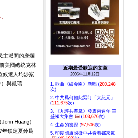
外，
民主派間的糜爛
露前美國總統克林
近期最受歡迎的文章
位候選人均涉案
2006年11月12日
e）與凱瑞
1. 歌曲《繡金匾》新唱 (
200,248
次)
2. 中共爲何如此緊盯「大紀元」
(
111,675
次)
3. 《九評共產黨》發表兩週年 華
盛頓大集會
🖼️
(
103,676
次)
hn Huang）
4. 生命的簽證 (
97,506
次)
97年鎖定夏鈴爲
5. 印度國旗國徽中共看着都來氣