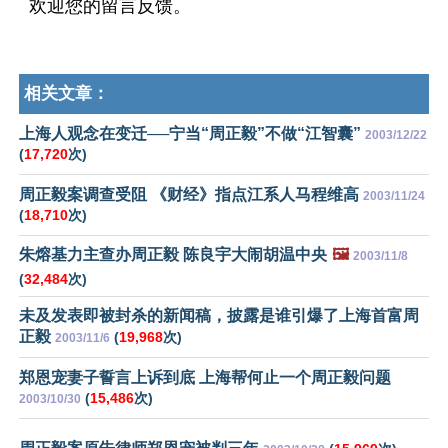
欢迎您的留言反馈。
相关文章：
上海人观念在变迁──宁当“周正毅”不做“江智囊”
2003/12/22
(
17,720
次)
周正毅案调查受阻 《财经》指点江系人马程维高
2003/11/24
(
18,710
次)
朱熔基力主查办周正毅 陈良宇大闹胡温中央
🖼️
2003/11/8
(
32,484
次)
未及发表即被封杀的新闻稿，披露是谁引爆了上海首富周
正毅
(
19,968
次)
2003/11/6
郑恩宠妻子誓言上诉到底 上海帮何止一个周正毅问题
(
15,486
次)
2003/10/30