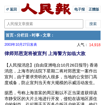
↺ 返回 
电子报
正體版
首页
分栏目
时事
文章
›
›
›
：
2003年10月27日
发表
人气：
14,918
律师郑恩宠将被宣判 上海警方如临大敌
【人民报消息】(自由亚洲电台10月26日报导) 香港
消息，上海市的法院下星期二将对郑恩宠一案作出
宣判，由于要求旁听的人很多，当地的公安部门高
度戒备，防止宣判当天有大规模的示威活动发生。 
据悉，号称上海首富的周正毅以不正当渠道获得该
市静安区的大片土地进行开发，侵犯在该地区原住
户的利益，引起两千五百多个拆迁户的不满，他们