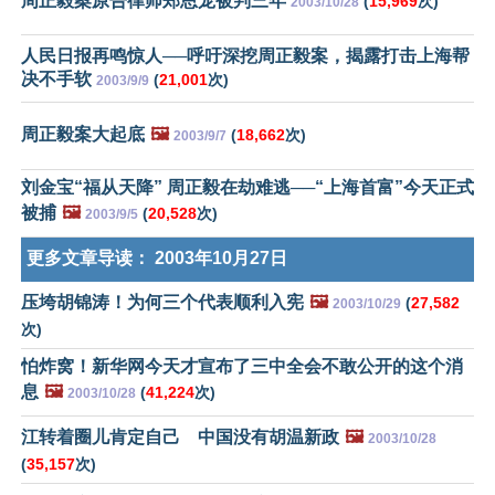
周正毅案原告律师郑恩宠被判三年
(
15,969
次)
2003/10/28
人民日报再鸣惊人──呼吁深挖周正毅案，揭露打击上海帮
决不手软
(
21,001
次)
2003/9/9
周正毅案大起底
🖼️
(
18,662
次)
2003/9/7
刘金宝“福从天降” 周正毅在劫难逃──“上海首富”今天正式
被捕
🖼️
(
20,528
次)
2003/9/5
更多文章导读：
2003年10月27日
压垮胡锦涛！为何三个代表顺利入宪
🖼️
(
27,582
2003/10/29
次)
怕炸窝！新华网今天才宣布了三中全会不敢公开的这个消
息
🖼️
(
41,224
次)
2003/10/28
江转着圈儿肯定自己 中国没有胡温新政
🖼️
2003/10/28
(
35,157
次)