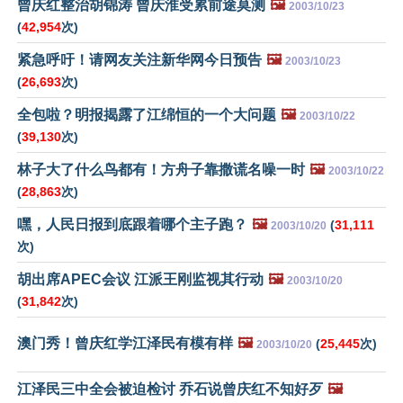
曾庆红整治胡锦涛 曾庆淮受累前途莫测
🖼️
2003/10/23
(
42,954
次)
紧急呼吁！请网友关注新华网今日预告
🖼️
2003/10/23
(
26,693
次)
全包啦？明报揭露了江绵恒的一个大问题
🖼️
2003/10/22
(
39,130
次)
林子大了什么鸟都有！方舟子靠撒谎名噪一时
🖼️
2003/10/22
(
28,863
次)
嘿，人民日报到底跟着哪个主子跑？
🖼️
(
31,111
2003/10/20
次)
胡出席APEC会议 江派王刚监视其行动
🖼️
2003/10/20
(
31,842
次)
澳门秀！曾庆红学江泽民有模有样
🖼️
(
25,445
次)
2003/10/20
江泽民三中全会被迫检讨 乔石说曾庆红不知好歹
🖼️