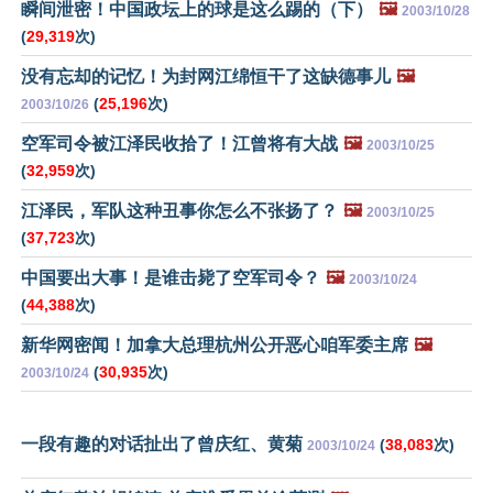
瞬间泄密！中国政坛上的球是这么踢的（下）
🖼️
2003/10/28
(
29,319
次)
没有忘却的记忆！为封网江绵恒干了这缺德事儿
🖼️
(
25,196
次)
2003/10/26
空军司令被江泽民收拾了！江曾将有大战
🖼️
2003/10/25
(
32,959
次)
江泽民，军队这种丑事你怎么不张扬了？
🖼️
2003/10/25
(
37,723
次)
中国要出大事！是谁击毙了空军司令？
🖼️
2003/10/24
(
44,388
次)
新华网密闻！加拿大总理杭州公开恶心咱军委主席
🖼️
(
30,935
次)
2003/10/24
一段有趣的对话扯出了曾庆红、黄菊
(
38,083
次)
2003/10/24