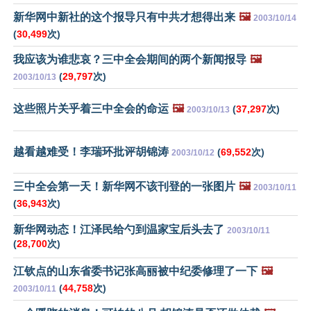
新华网中新社的这个报导只有中共才想得出来
🖼️
2003/10/14
(
30,499
次)
我应该为谁悲哀？三中全会期间的两个新闻报导
🖼️
(
29,797
次)
2003/10/13
这些照片关乎着三中全会的命运
🖼️
(
37,297
次)
2003/10/13
越看越难受！李瑞环批评胡锦涛
(
69,552
次)
2003/10/12
三中全会第一天！新华网不该刊登的一张图片
🖼️
2003/10/11
(
36,943
次)
新华网动态！江泽民给勺到温家宝后头去了
2003/10/11
(
28,700
次)
江钦点的山东省委书记张高丽被中纪委修理了一下
🖼️
(
44,758
次)
2003/10/11