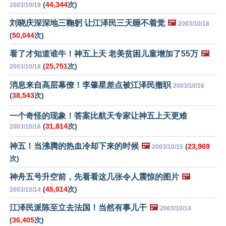
(
44,344
次)
2003/10/19
刘晓庆深深地三鞠躬 让江泽民三天睡不着觉
🖼️
2003/10/18
(
50,044
次)
看了才知道谁牛！神五上天 老美贫困儿童增加了55万
🖼️
(
25,751
次)
2003/10/18
消息来自高层幕僚！李肇星差点被江泽民撤职
2003/10/16
(
38,543
次)
一个奇怪的现象！答案比航天专家让神五上天更难
(
31,814
次)
2003/10/16
神五！当沸腾的热血冷却下来的时候
🖼️
(
23,969
2003/10/15
次)
神舟五号升空前，先看看这几张令人震惊的图片
🖼️
(
45,014
次)
2003/10/14
江泽民派陈至立去法国！当然有事儿干
🖼️
2003/10/14
(
36,405
次)